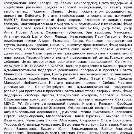
Гражданский Союз, "Хасдей Ерушалаим" (Милосердие), Центр поддержки и
содействия развитию средств массовой информации, В защиту прав
заключенных, Горячая Линия, Центр социально-информационных
инициатив Действие, Институт глобализации и социальных движений,
ВМЕСТЕ, Благотворительный фонд охраны здоровья и защиты прав
граждан, Благотворительный фонд помощи осужденным и их семьям, Фонд
Тольятти, Новое время, Серебряная тайга, Так-Так-Так, центр Сова, центр
Анна, Проект Апрель, Самарская губерния, Эра здоровья, Мемориал,
Аналитический Центр Юрия Левады, Издательство Парк Гагарина, Фонд
содействия имени Андрея Рылькова, Сфера, Уральская правозащитная
группа, Женщины Евразии, СИБАЛЬТ, Институт прав человека, Фонд защиты
гласности, Российский исследовательский центр по правам человека,
Дальневосточный центр развития гражданских инициатив и социального
партнерства, Пермский региональный правозащитный центр, Гражданское
действие, Центр независимых социологических исследований, Сутяжник,
АКАДЕМИЯ ПО ПРАВАМ ЧЕЛОВЕКА, Частное учреждение в Калининграде по
административной поддержке реализации программ и проектов Совета
Министров северных стран, Центр развития некоммерческих организаций,
Гражданское содействие, Интернешнл-Р, Центр Защиты Прав Средств
Массовой Информации, Институт развития прессы - Сибирь, Частное
учреждение в Санкт-Петербурге по административной поддержке
реализации программ и проектов Совета Министров Северных Стран, Фонд
поддержки свободы прессы, Гражданский контроль, Человек и Закон,
Общественная комиссия по сохранению наследия академика Сахарова,
МЕМО. РУ, Институт региональной прессы, Институт Развития Свободы
Информации, Экозащита!-Женсовет, Общественный вердикт, Евразийская
антимонопольная ассоциация, Дзугкоева Регина Николаевна, Кривенко
Сергей Владимирович, Милославский Павел Юрьевич, Шнырова Ольга
Вадимовна, Чанышева Лилия Айратовна, Сидорович Ольга Борисовна,
Туровский Александр Алексеевич, Васильева Анастасия Евгеньевна, Ривина
Анна Валерьевна, Бурдина Юлия Владимировна, Бойко Анатолий
Николаевич, Пивоваров Андрей Сергеевич, Дугин Сергей Георгиевич, Аверин