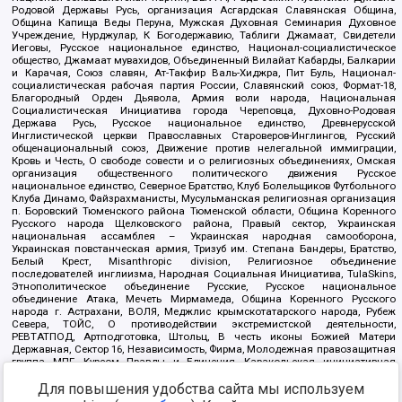
Родовой Державы Русь, организация Асгардская Славянская Община,
Община Капища Веды Перуна, Мужская Духовная Семинария Духовное
Учреждение, Нурджулар, К Богодержавию, Таблиги Джамаат, Свидетели
Иеговы, Русское национальное единство, Национал-социалистическое
общество, Джамаат мувахидов, Объединенный Вилайат Кабарды, Балкарии
и Карачая, Союз славян, Ат-Такфир Валь-Хиджра, Пит Буль, Национал-
социалистическая рабочая партия России, Славянский союз, Формат-18,
Благородный Орден Дьявола, Армия воли народа, Национальная
Социалистическая Инициатива города Череповца, Духовно-Родовая
Держава Русь, Русское национальное единство, Древнерусской
Инглистической церкви Православных Староверов-Инглингов, Русский
общенациональный союз, Движение против нелегальной иммиграции,
Кровь и Честь, О свободе совести и о религиозных объединениях, Омская
организация общественного политического движения Русское
национальное единство, Северное Братство, Клуб Болельщиков Футбольного
Клуба Динамо, Файзрахманисты, Мусульманская религиозная организация
п. Боровский Тюменского района Тюменской области, Община Коренного
Русского народа Щелковского района, Правый сектор, Украинская
национальная ассамблея – Украинская народная самооборона,
Украинская повстанческая армия, Тризуб им. Степана Бандеры, Братство,
Белый Крест, Misanthropic division, Религиозное объединение
последователей инглиизма, Народная Социальная Инициатива, TulaSkins,
Этнополитическое объединение Русские, Русское национальное
объединение Атака, Мечеть Мирмамеда, Община Коренного Русского
народа г. Астрахани, ВОЛЯ, Меджлис крымскотатарского народа, Рубеж
Севера, ТОЙС, О противодействии экстремистской деятельности,
РЕВТАТПОД, Артподготовка, Штольц, В честь иконы Божией Матери
Державная, Сектор 16, Независимость, Фирма, Молодежная правозащитная
группа МПГ, Курсом Правды и Единения, Каракольская инициативная
группа, Автоград Крю, Союз Славянских Сил Руси, Алля-Аят,
Благотворительный пансионат Ак Умут, Русская республика Русь,
Для повышения удобства сайта мы используем
Арестантское уголовное единство, Башкорт, Нация и свобода, W.H.С., Фалунь