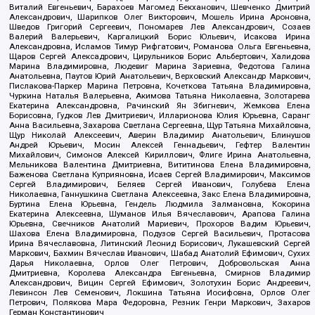
Виталий Евгеньевич, Барахоев Магомед Бекханович, Шевченко Дмитрий
Александрович, Шарипков Олег Викторович, Мошель Ирина Ароновна,
Шведов Григорий Сергеевич, Пономарев Лев Александрович, Созаев
Валерий Валерьевич, Каргалицкий Борис Юльевич, Исакова Ирина
Александровна, Исламов Тимур Рифгатович, Романова Ольга Евгеньевна,
Щаров Сергей Алексадрович, Цирульников Борис Альбертович, Халидова
Марина Владимировна, Людевиг Марина Зариевна, Федотова Галина
Анатольевна, Паутов Юрий Анатольевич, Верховский Александр Маркович,
Пислакова-Паркер Марина Петровна, Кочеткова Татьяна Владимировна,
Чуркина Наталья Валерьевна, Акимова Татьяна Николаевна, Золотарева
Екатерина Александровна, Рачинский Ян Збигневич, Жемкова Елена
Борисовна, Гудков Лев Дмитриевич, Илларионова Юлия Юрьевна, Саранг
Анна Васильевна, Захарова Светлана Сергеевна, Щур Татьяна Михайловна,
Щур Николай Алексеевич, Аверин Владимир Анатольевич, Блинушов
Андрей Юрьевич, Мосин Алексей Геннадьевич, Гефтер Валентин
Михайлович, Симонов Алексей Кириллович, Флиге Ирина Анатольевна,
Мельникова Валентина Дмитриевна, Вититинова Елена Владимировна,
Баженова Светлана Куприяновна, Исаев Сергей Владимирович, Максимов
Сергей Владимирович, Беляев Сергей Иванович, Голубева Елена
Николаевна, Ганнушкина Светлана Алексеевна, Закс Елена Владимировна,
Буртина Елена Юрьевна, Гендель Людмила Залмановна, Кокорина
Екатерина Алексеевна, Шуманов Илья Вячеславович, Арапова Галина
Юрьевна, Свечников Анатолий Мариевич, Прохоров Вадим Юрьевич,
Шахова Елена Владимировна, Подузов Сергей Васильевич, Протасова
Ирина Вячеславовна, Литинский Леонид Борисович, Лукашевский Сергей
Маркович, Бахмин Вячеслав Иванович, Шабад Анатолий Ефимович, Сухих
Дарья Николаевна, Орлов Олег Петрович, Добровольская Анна
Дмитриевна, Королева Александра Евгеньевна, Смирнов Владимир
Александрович, Вицин Сергей Ефимович, Золотухин Борис Андреевич,
Левинсон Лев Семенович, Локшина Татьяна Иосифовна, Орлов Олег
Петрович, Полякова Мара Федоровна, Резник Генри Маркович, Захаров
Герман Константинович