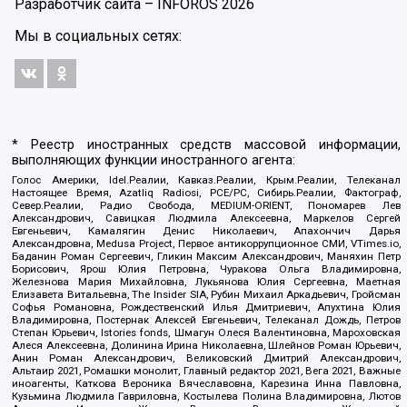
Разработчик сайта –
INFOROS
2026
Мы в социальных сетях:
* Реестр иностранных средств массовой информации,
выполняющих функции иностранного агента:
Голос Америки, Idel.Реалии, Кавказ.Реалии, Крым.Реалии, Телеканал
Настоящее Время, Azatliq Radiosi, PCE/PC, Сибирь.Реалии, Фактограф,
Север.Реалии, Радио Свобода, MEDIUM-ORIENT, Пономарев Лев
Александрович, Савицкая Людмила Алексеевна, Маркелов Сергей
Евгеньевич, Камалягин Денис Николаевич, Апахончич Дарья
Александровна, Medusa Project, Первое антикоррупционное СМИ, VTimes.io,
Баданин Роман Сергеевич, Гликин Максим Александрович, Маняхин Петр
Борисович, Ярош Юлия Петровна, Чуракова Ольга Владимировна,
Железнова Мария Михайловна, Лукьянова Юлия Сергеевна, Маетная
Елизавета Витальевна, The Insider SIA, Рубин Михаил Аркадьевич, Гройсман
Софья Романовна, Рождественский Илья Дмитриевич, Апухтина Юлия
Владимировна, Постернак Алексей Евгеньевич, Телеканал Дождь, Петров
Степан Юрьевич, Istories fonds, Шмагун Олеся Валентиновна, Мароховская
Алеся Алексеевна, Долинина Ирина Николаевна, Шлейнов Роман Юрьевич,
Анин Роман Александрович, Великовский Дмитрий Александрович,
Альтаир 2021, Ромашки монолит, Главный редактор 2021, Вега 2021, Важные
иноагенты, Каткова Вероника Вячеславовна, Карезина Инна Павловна,
Кузьмина Людмила Гавриловна, Костылева Полина Владимировна, Лютов