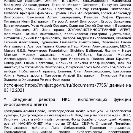
Александр Иванович, Жилкин Владимир Владимирович, Жилинский
Владимир Александрович, Тихонов Михаил Сергеевич, Пискунов Сергей
Евгеньевич, Ковин Виталий Сергеевич, Кильтау Екатерина Викторовна,
Любарев Аркадий Ефимович, Гурман Юрий Альбертович, Грезев Александр
Викторович, Важенков Артем Валерьевич, Иванова София Юрьевна,
Пигалкин Илья Валерьевич, Петров Алексей Викторович, Егоров Владимир
Владимирович, Гусев Андрей Юрьевич, Смирнов Сергей Сергеевич, Верзилов
Петр Юрьевич, ЗП, Зона права, ЖУРНАЛИСТ-ИНОСТРАННЫЙ АГЕНТ,
Вольтская Татьяна Анатольевна, Клепиковская Екатерина Дмитриевна,
Сотников Даниил Владимирович, Захаров Андрей Вячеславович, Симонов
Евгений Алексеевич, Сурначева Елизавета Дмитриевна, Соловьева Елена
Анатольевна, Арапова Галина Юрьевна, Перл Роман Александрович, МЕМО,
Mason G.E.S. Anonymous Foundation, Stichting Bellingcat, Якутия – Наше
Мнение, Москоу диджитал медиа, РС-Балт, Заговора Максим
Александрович, Ветошкина Валерия Валерьевна, Павлов Иван Юрьевич,
Скворцова Елена Сергеевна, Оленичев Максим Владимирович, Как бы
инагент, Кочетков Игорь Викторович, Иркутский союз библиофилов, Честные
выборы, Нобелевский призыв, Еланчик Олег Александрович, Григорьева
Алина Александровна, Григорьев Андрей Валерьевич , Гималова Регина
Эмилевна, Хисамова Регина Фаритовна
Источник:
https://minjust.gov.ru/ru/documents/7755/
данные на
03.12.2021
* Сведения реестра НКО, выполняющих функции
иностранного агента:
Гражданин.Армия.Право, Нижегородский центр немецкой и европейской
культуры, Центр гендерных исследований, Фонд защиты прав граждан Штаб,
Институт права и публичной политики, Фонд борьбы с коррупцией, Альянс
врачей, НАСИЛИЮ.НЕТ, Мы против СПИДа, СВЕЧА, Открытый Петербург,
Гуманитарное действие, Лига Избирателей, Правовая инициатива,
Гражданская инициатива против экологической преступности,