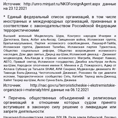
Источник:
http://unro.minjust.ru/NKOForeignAgent.aspx
данные
на
23.12.2021
* Единый федеральный список организаций, в том числе
иностранных и международных организаций, признанных в
соответствии с законодательством Российской Федерации
террористическими:
Высший военный Маджлисуль Шура, Конгресс народов Ичкерии и
Дагестана, База, Асбат аль-Ансар, Священная война, Исламская группа,
Братья-мусульмане, Партия исламского освобождения, Лашкар-И-Тайба,
Исламская группа, Движение Талибан, Исламская партия Туркестана,
Общество социальных реформ, Общество возрождения исламского
наследия, Дом двух святых, Джунд аш-Шам, Исламский джихад – Джамаат
моджахедов, Аль-Каида в странах исламского Магриба, Имарат Кавказ,
АБТО, Правый сектор, Исламское государство, Джабха аль-Нусра ли-Ахль
аш-Шам, Народное ополчение имени К. Минина и Д. Пожарского, Аджр от
Аллаха Субхану уа Тагьаля SHAM, АУМ Синрике, Муджахеды джамаата Ат-
Тавхида Валь-Джихад, Чистопольский Джамаат, Рохнамо ба суи давлати
исломи, Террористическое сообщество Сеть, Катиба Таухид валь-Джихад,
Хайят Тахрир аш-Шам, Ахлю Сунна Валь Джамаа
Источник:
http://nac.gov.ru/terroristicheskie-i-ekstremistskie-
organizacii-i-materialy.html
данные на
06.12.2021
* Перечень общественных объединений и религиозных
организаций в отношении которых судом принято
вступившее в законную силу решение о ликвидации или
запрете деятельности:
Национал-большевистская партия, ВЕК РА, Рада земли Кубанской Духовно