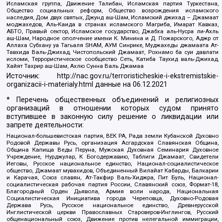
Исламская группа, Движение Талибан, Исламская партия Туркестана,
Общество социальных реформ, Общество возрождения исламского
наследия, Дом двух святых, Джунд аш-Шам, Исламский джихад – Джамаат
моджахедов, Аль-Каида в странах исламского Магриба, Имарат Кавказ,
АБТО, Правый сектор, Исламское государство, Джабха аль-Нусра ли-Ахль
аш-Шам, Народное ополчение имени К. Минина и Д. Пожарского, Аджр от
Аллаха Субхану уа Тагьаля SHAM, АУМ Синрике, Муджахеды джамаата Ат-
Тавхида Валь-Джихад, Чистопольский Джамаат, Рохнамо ба суи давлати
исломи, Террористическое сообщество Сеть, Катиба Таухид валь-Джихад,
Хайят Тахрир аш-Шам, Ахлю Сунна Валь Джамаа
Источник:
http://nac.gov.ru/terroristicheskie-i-ekstremistskie-
organizacii-i-materialy.html
данные на
06.12.2021
* Перечень общественных объединений и религиозных
организаций в отношении которых судом принято
вступившее в законную силу решение о ликвидации или
запрете деятельности:
Национал-большевистская партия, ВЕК РА, Рада земли Кубанской Духовно
Родовой Державы Русь, организация Асгардская Славянская Община,
Община Капища Веды Перуна, Мужская Духовная Семинария Духовное
Учреждение, Нурджулар, К Богодержавию, Таблиги Джамаат, Свидетели
Иеговы, Русское национальное единство, Национал-социалистическое
общество, Джамаат мувахидов, Объединенный Вилайат Кабарды, Балкарии
и Карачая, Союз славян, Ат-Такфир Валь-Хиджра, Пит Буль, Национал-
социалистическая рабочая партия России, Славянский союз, Формат-18,
Благородный Орден Дьявола, Армия воли народа, Национальная
Социалистическая Инициатива города Череповца, Духовно-Родовая
Держава Русь, Русское национальное единство, Древнерусской
Инглистической церкви Православных Староверов-Инглингов, Русский
общенациональный союз, Движение против нелегальной иммиграции,