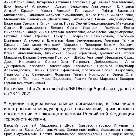
Анна Васильевна, Захарова Светлана Сергеевна, Щур Татьяна Михайловна,
Щур Николай Алексеевич, Аверин Владимир Анатольевич, Блинушов
Андрей Юрьевич, Мосин Алексей Геннадьевич, Гефтер Валентин
Михайлович, Симонов Алексей Кириллович, Флиге Ирина Анатольевна,
Мельникова Валентина Дмитриевна, Вититинова Елена Владимировна,
Баженова Светлана Куприяновна, Исаев Сергей Владимирович, Максимов
Сергей Владимирович, Беляев Сергей Иванович, Голубева Елена
Николаевна, Ганнушкина Светлана Алексеевна, Закс Елена Владимировна,
Буртина Елена Юрьевна, Гендель Людмила Залмановна, Кокорина
Екатерина Алексеевна, Шуманов Илья Вячеславович, Арапова Галина
Юрьевна, Свечников Анатолий Мариевич, Прохоров Вадим Юрьевич,
Шахова Елена Владимировна, Подузов Сергей Васильевич, Протасова
Ирина Вячеславовна, Литинский Леонид Борисович, Лукашевский Сергей
Маркович, Бахмин Вячеслав Иванович, Шабад Анатолий Ефимович, Сухих
Дарья Николаевна, Орлов Олег Петрович, Добровольская Анна
Дмитриевна, Королева Александра Евгеньевна, Смирнов Владимир
Александрович, Вицин Сергей Ефимович, Золотухин Борис Андреевич,
Левинсон Лев Семенович, Локшина Татьяна Иосифовна, Орлов Олег
Петрович, Полякова Мара Федоровна, Резник Генри Маркович, Захаров
Герман Константинович
Источник:
http://unro.minjust.ru/NKOForeignAgent.aspx
данные
на
23.12.2021
* Единый федеральный список организаций, в том числе
иностранных и международных организаций, признанных в
соответствии с законодательством Российской Федерации
террористическими:
Высший военный Маджлисуль Шура, Конгресс народов Ичкерии и
Дагестана, База, Асбат аль-Ансар, Священная война, Исламская группа,
Братья-мусульмане, Партия исламского освобождения, Лашкар-И-Тайба,