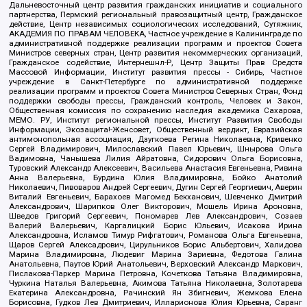
Дальневосточный центр развития гражданских инициатив и социального
партнерства, Пермский региональный правозащитный центр, Гражданское
действие, Центр независимых социологических исследований, Сутяжник,
АКАДЕМИЯ ПО ПРАВАМ ЧЕЛОВЕКА, Частное учреждение в Калининграде по
административной поддержке реализации программ и проектов Совета
Министров северных стран, Центр развития некоммерческих организаций,
Гражданское содействие, Интернешнл-Р, Центр Защиты Прав Средств
Массовой Информации, Институт развития прессы - Сибирь, Частное
учреждение в Санкт-Петербурге по административной поддержке
реализации программ и проектов Совета Министров Северных Стран, Фонд
поддержки свободы прессы, Гражданский контроль, Человек и Закон,
Общественная комиссия по сохранению наследия академика Сахарова,
МЕМО. РУ, Институт региональной прессы, Институт Развития Свободы
Информации, Экозащита!-Женсовет, Общественный вердикт, Евразийская
антимонопольная ассоциация, Дзугкоева Регина Николаевна, Кривенко
Сергей Владимирович, Милославский Павел Юрьевич, Шнырова Ольга
Вадимовна, Чанышева Лилия Айратовна, Сидорович Ольга Борисовна,
Туровский Александр Алексеевич, Васильева Анастасия Евгеньевна, Ривина
Анна Валерьевна, Бурдина Юлия Владимировна, Бойко Анатолий
Николаевич, Пивоваров Андрей Сергеевич, Дугин Сергей Георгиевич, Аверин
Виталий Евгеньевич, Барахоев Магомед Бекханович, Шевченко Дмитрий
Александрович, Шарипков Олег Викторович, Мошель Ирина Ароновна,
Шведов Григорий Сергеевич, Пономарев Лев Александрович, Созаев
Валерий Валерьевич, Каргалицкий Борис Юльевич, Исакова Ирина
Александровна, Исламов Тимур Рифгатович, Романова Ольга Евгеньевна,
Щаров Сергей Алексадрович, Цирульников Борис Альбертович, Халидова
Марина Владимировна, Людевиг Марина Зариевна, Федотова Галина
Анатольевна, Паутов Юрий Анатольевич, Верховский Александр Маркович,
Пислакова-Паркер Марина Петровна, Кочеткова Татьяна Владимировна,
Чуркина Наталья Валерьевна, Акимова Татьяна Николаевна, Золотарева
Екатерина Александровна, Рачинский Ян Збигневич, Жемкова Елена
Борисовна, Гудков Лев Дмитриевич, Илларионова Юлия Юрьевна, Саранг