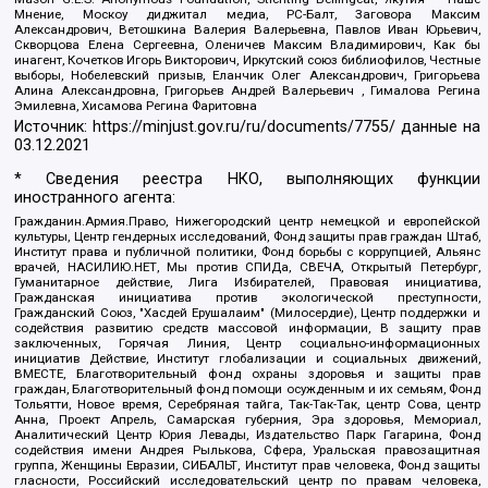
Мнение, Москоу диджитал медиа, РС-Балт, Заговора Максим
Александрович, Ветошкина Валерия Валерьевна, Павлов Иван Юрьевич,
Скворцова Елена Сергеевна, Оленичев Максим Владимирович, Как бы
инагент, Кочетков Игорь Викторович, Иркутский союз библиофилов, Честные
выборы, Нобелевский призыв, Еланчик Олег Александрович, Григорьева
Алина Александровна, Григорьев Андрей Валерьевич , Гималова Регина
Эмилевна, Хисамова Регина Фаритовна
Источник:
https://minjust.gov.ru/ru/documents/7755/
данные на
03.12.2021
* Сведения реестра НКО, выполняющих функции
иностранного агента:
Гражданин.Армия.Право, Нижегородский центр немецкой и европейской
культуры, Центр гендерных исследований, Фонд защиты прав граждан Штаб,
Институт права и публичной политики, Фонд борьбы с коррупцией, Альянс
врачей, НАСИЛИЮ.НЕТ, Мы против СПИДа, СВЕЧА, Открытый Петербург,
Гуманитарное действие, Лига Избирателей, Правовая инициатива,
Гражданская инициатива против экологической преступности,
Гражданский Союз, "Хасдей Ерушалаим" (Милосердие), Центр поддержки и
содействия развитию средств массовой информации, В защиту прав
заключенных, Горячая Линия, Центр социально-информационных
инициатив Действие, Институт глобализации и социальных движений,
ВМЕСТЕ, Благотворительный фонд охраны здоровья и защиты прав
граждан, Благотворительный фонд помощи осужденным и их семьям, Фонд
Тольятти, Новое время, Серебряная тайга, Так-Так-Так, центр Сова, центр
Анна, Проект Апрель, Самарская губерния, Эра здоровья, Мемориал,
Аналитический Центр Юрия Левады, Издательство Парк Гагарина, Фонд
содействия имени Андрея Рылькова, Сфера, Уральская правозащитная
группа, Женщины Евразии, СИБАЛЬТ, Институт прав человека, Фонд защиты
гласности, Российский исследовательский центр по правам человека,