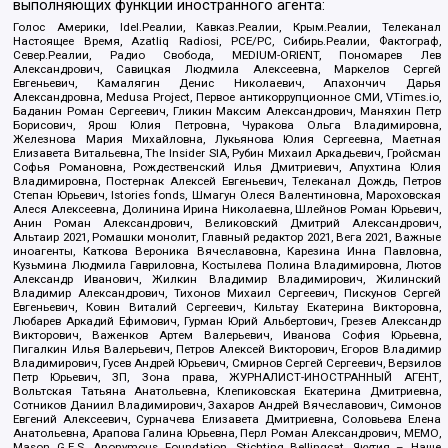
выполняющих функции иностранного агента:
Голос Америки, Idel.Реалии, Кавказ.Реалии, Крым.Реалии, Телеканал
Настоящее Время, Azatliq Radiosi, PCE/PC, Сибирь.Реалии, Фактограф,
Север.Реалии, Радио Свобода, MEDIUM-ORIENT, Пономарев Лев
Александрович, Савицкая Людмила Алексеевна, Маркелов Сергей
Евгеньевич, Камалягин Денис Николаевич, Апахончич Дарья
Александровна, Medusa Project, Первое антикоррупционное СМИ, VTimes.io,
Баданин Роман Сергеевич, Гликин Максим Александрович, Маняхин Петр
Борисович, Ярош Юлия Петровна, Чуракова Ольга Владимировна,
Железнова Мария Михайловна, Лукьянова Юлия Сергеевна, Маетная
Елизавета Витальевна, The Insider SIA, Рубин Михаил Аркадьевич, Гройсман
Софья Романовна, Рождественский Илья Дмитриевич, Апухтина Юлия
Владимировна, Постернак Алексей Евгеньевич, Телеканал Дождь, Петров
Степан Юрьевич, Istories fonds, Шмагун Олеся Валентиновна, Мароховская
Алеся Алексеевна, Долинина Ирина Николаевна, Шлейнов Роман Юрьевич,
Анин Роман Александрович, Великовский Дмитрий Александрович,
Альтаир 2021, Ромашки монолит, Главный редактор 2021, Вега 2021, Важные
иноагенты, Каткова Вероника Вячеславовна, Карезина Инна Павловна,
Кузьмина Людмила Гавриловна, Костылева Полина Владимировна, Лютов
Александр Иванович, Жилкин Владимир Владимирович, Жилинский
Владимир Александрович, Тихонов Михаил Сергеевич, Пискунов Сергей
Евгеньевич, Ковин Виталий Сергеевич, Кильтау Екатерина Викторовна,
Любарев Аркадий Ефимович, Гурман Юрий Альбертович, Грезев Александр
Викторович, Важенков Артем Валерьевич, Иванова София Юрьевна,
Пигалкин Илья Валерьевич, Петров Алексей Викторович, Егоров Владимир
Владимирович, Гусев Андрей Юрьевич, Смирнов Сергей Сергеевич, Верзилов
Петр Юрьевич, ЗП, Зона права, ЖУРНАЛИСТ-ИНОСТРАННЫЙ АГЕНТ,
Вольтская Татьяна Анатольевна, Клепиковская Екатерина Дмитриевна,
Сотников Даниил Владимирович, Захаров Андрей Вячеславович, Симонов
Евгений Алексеевич, Сурначева Елизавета Дмитриевна, Соловьева Елена
Анатольевна, Арапова Галина Юрьевна, Перл Роман Александрович, МЕМО,
Mason G.E.S. Anonymous Foundation, Stichting Bellingcat, Якутия – Наше