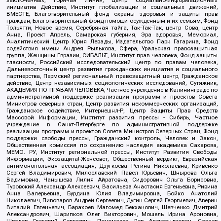
заключенных, Горячая Линия, Центр социально-информационных
инициатив Действие, Институт глобализации и социальных движений,
ВМЕСТЕ, Благотворительный фонд охраны здоровья и защиты прав
граждан, Благотворительный фонд помощи осужденным и их семьям, Фонд
Тольятти, Новое время, Серебряная тайга, Так-Так-Так, центр Сова, центр
Анна, Проект Апрель, Самарская губерния, Эра здоровья, Мемориал,
Аналитический Центр Юрия Левады, Издательство Парк Гагарина, Фонд
содействия имени Андрея Рылькова, Сфера, Уральская правозащитная
группа, Женщины Евразии, СИБАЛЬТ, Институт прав человека, Фонд защиты
гласности, Российский исследовательский центр по правам человека,
Дальневосточный центр развития гражданских инициатив и социального
партнерства, Пермский региональный правозащитный центр, Гражданское
действие, Центр независимых социологических исследований, Сутяжник,
АКАДЕМИЯ ПО ПРАВАМ ЧЕЛОВЕКА, Частное учреждение в Калининграде по
административной поддержке реализации программ и проектов Совета
Министров северных стран, Центр развития некоммерческих организаций,
Гражданское содействие, Интернешнл-Р, Центр Защиты Прав Средств
Массовой Информации, Институт развития прессы - Сибирь, Частное
учреждение в Санкт-Петербурге по административной поддержке
реализации программ и проектов Совета Министров Северных Стран, Фонд
поддержки свободы прессы, Гражданский контроль, Человек и Закон,
Общественная комиссия по сохранению наследия академика Сахарова,
МЕМО. РУ, Институт региональной прессы, Институт Развития Свободы
Информации, Экозащита!-Женсовет, Общественный вердикт, Евразийская
антимонопольная ассоциация, Дзугкоева Регина Николаевна, Кривенко
Сергей Владимирович, Милославский Павел Юрьевич, Шнырова Ольга
Вадимовна, Чанышева Лилия Айратовна, Сидорович Ольга Борисовна,
Туровский Александр Алексеевич, Васильева Анастасия Евгеньевна, Ривина
Анна Валерьевна, Бурдина Юлия Владимировна, Бойко Анатолий
Николаевич, Пивоваров Андрей Сергеевич, Дугин Сергей Георгиевич, Аверин
Виталий Евгеньевич, Барахоев Магомед Бекханович, Шевченко Дмитрий
Александрович, Шарипков Олег Викторович, Мошель Ирина Ароновна,