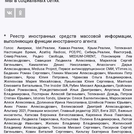
Мы в социальных сетях:
* Реестр иностранных средств массовой информации,
выполняющих функции иностранного агента:
Голос Америки, Idel.Реалии, Кавказ.Реалии, Крым.Реалии, Телеканал
Настоящее Время, Azatliq Radiosi, PCE/PC, Сибирь.Реалии, Фактограф,
Север.Реалии, Радио Свобода, MEDIUM-ORIENT, Пономарев Лев
Александрович, Савицкая Людмила Алексеевна, Маркелов Сергей
Евгеньевич, Камалягин Денис Николаевич, Апахончич Дарья
Александровна, Medusa Project, Первое антикоррупционное СМИ, VTimes.io,
Баданин Роман Сергеевич, Гликин Максим Александрович, Маняхин Петр
Борисович, Ярош Юлия Петровна, Чуракова Ольга Владимировна,
Железнова Мария Михайловна, Лукьянова Юлия Сергеевна, Маетная
Елизавета Витальевна, The Insider SIA, Рубин Михаил Аркадьевич, Гройсман
Софья Романовна, Рождественский Илья Дмитриевич, Апухтина Юлия
Владимировна, Постернак Алексей Евгеньевич, Телеканал Дождь, Петров
Степан Юрьевич, Istories fonds, Шмагун Олеся Валентиновна, Мароховская
Алеся Алексеевна, Долинина Ирина Николаевна, Шлейнов Роман Юрьевич,
Анин Роман Александрович, Великовский Дмитрий Александрович,
Альтаир 2021, Ромашки монолит, Главный редактор 2021, Вега 2021, Важные
иноагенты, Каткова Вероника Вячеславовна, Карезина Инна Павловна,
Кузьмина Людмила Гавриловна, Костылева Полина Владимировна, Лютов
Александр Иванович, Жилкин Владимир Владимирович, Жилинский
Владимир Александрович, Тихонов Михаил Сергеевич, Пискунов Сергей
Евгеньевич, Ковин Виталий Сергеевич, Кильтау Екатерина Викторовна,