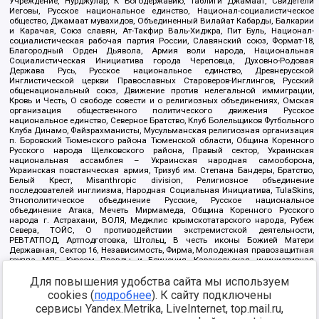
Учреждение, Нурджулар, К Богодержавию, Таблиги Джамаат, Свидетели
Иеговы, Русское национальное единство, Национал-социалистическое
общество, Джамаат мувахидов, Объединенный Вилайат Кабарды, Балкарии
и Карачая, Союз славян, Ат-Такфир Валь-Хиджра, Пит Буль, Национал-
социалистическая рабочая партия России, Славянский союз, Формат-18,
Благородный Орден Дьявола, Армия воли народа, Национальная
Социалистическая Инициатива города Череповца, Духовно-Родовая
Держава Русь, Русское национальное единство, Древнерусской
Инглистической церкви Православных Староверов-Инглингов, Русский
общенациональный союз, Движение против нелегальной иммиграции,
Кровь и Честь, О свободе совести и о религиозных объединениях, Омская
организация общественного политического движения Русское
национальное единство, Северное Братство, Клуб Болельщиков Футбольного
Клуба Динамо, Файзрахманисты, Мусульманская религиозная организация
п. Боровский Тюменского района Тюменской области, Община Коренного
Русского народа Щелковского района, Правый сектор, Украинская
национальная ассамблея – Украинская народная самооборона,
Украинская повстанческая армия, Тризуб им. Степана Бандеры, Братство,
Белый Крест, Misanthropic division, Религиозное объединение
последователей инглиизма, Народная Социальная Инициатива, TulaSkins,
Этнополитическое объединение Русские, Русское национальное
объединение Атака, Мечеть Мирмамеда, Община Коренного Русского
народа г. Астрахани, ВОЛЯ, Меджлис крымскотатарского народа, Рубеж
Севера, ТОЙС, О противодействии экстремистской деятельности,
РЕВТАТПОД, Артподготовка, Штольц, В честь иконы Божией Матери
Державная, Сектор 16, Независимость, Фирма, Молодежная правозащитная
группа МПГ, Курсом Правды и Единения, Каракольская инициативная
группа, Автоград Крю, Союз Славянских Сил Руси, Алля-Аят,
Благотворительный пансионат Ак Умут, Русская республика Русь,
Для повышения удобства сайта мы используем
Арестантское уголовное единство, Башкорт, Нация и свобода, W.H.С., Фалунь
cookies (
подробнее
). К сайту подключены
Дафа, Иртыш Ultras, Русский Патриотический клуб-Новокузнецк/РПК,
сервисы Yandex.Metrika, LiveInternet, top.mail.ru,
Сибирский державный союз, Фонд борьбы с коррупцией, Фонд защиты прав