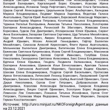
Шведов Григорий Сергеевич, Пономарев Лев Александрович, Созаев
Валерий Валерьевич, Каргалицкий Борис Юльевич, Исакова Ирина
Александровна, Исламов Тимур Рифгатович, Романова Ольга Евгеньевна,
Щаров Сергей Алексадрович, Цирульников Борис Альбертович, Халидова
Марина Владимировна, Людевиг Марина Зариевна, Федотова Галина
Анатольевна, Паутов Юрий Анатольевич, Верховский Александр Маркович,
Пислакова-Паркер Марина Петровна, Кочеткова Татьяна Владимировна,
Чуркина Наталья Валерьевна, Акимова Татьяна Николаевна, Золотарева
Екатерина Александровна, Рачинский Ян Збигневич, Жемкова Елена
Борисовна, Гудков Лев Дмитриевич, Илларионова Юлия Юрьевна, Саранг
Анна Васильевна, Захарова Светлана Сергеевна, Щур Татьяна Михайловна,
Щур Николай Алексеевич, Аверин Владимир Анатольевич, Блинушов
Андрей Юрьевич, Мосин Алексей Геннадьевич, Гефтер Валентин
Михайлович, Симонов Алексей Кириллович, Флиге Ирина Анатольевна,
Мельникова Валентина Дмитриевна, Вититинова Елена Владимировна,
Баженова Светлана Куприяновна, Исаев Сергей Владимирович, Максимов
Сергей Владимирович, Беляев Сергей Иванович, Голубева Елена
Николаевна, Ганнушкина Светлана Алексеевна, Закс Елена Владимировна,
Буртина Елена Юрьевна, Гендель Людмила Залмановна, Кокорина
Екатерина Алексеевна, Шуманов Илья Вячеславович, Арапова Галина
Юрьевна, Свечников Анатолий Мариевич, Прохоров Вадим Юрьевич,
Шахова Елена Владимировна, Подузов Сергей Васильевич, Протасова
Ирина Вячеславовна, Литинский Леонид Борисович, Лукашевский Сергей
Маркович, Бахмин Вячеслав Иванович, Шабад Анатолий Ефимович, Сухих
Дарья Николаевна, Орлов Олег Петрович, Добровольская Анна
Дмитриевна, Королева Александра Евгеньевна, Смирнов Владимир
Александрович, Вицин Сергей Ефимович, Золотухин Борис Андреевич,
Левинсон Лев Семенович, Локшина Татьяна Иосифовна, Орлов Олег
Петрович, Полякова Мара Федоровна, Резник Генри Маркович, Захаров
Герман Константинович
Источник:
http://unro.minjust.ru/NKOForeignAgent.aspx
данные
на
23.12.2021