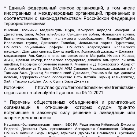
* Единый федеральный список организаций, в том числе
иностранных и международных организаций, признанных в
соответствии с законодательством Российской Федерации
террористическими:
Высший военный Маджлисуль Шура, Конгресс народов Ичкерии и
Дагестана, База, Асбат аль-Ансар, Священная война, Исламская группа,
Братья-мусульмане, Партия исламского освобождения, Лашкар-И-Тайба,
Исламская группа, Движение Талибан, Исламская партия Туркестана,
Общество социальных реформ, Общество возрождения исламского
наследия, Дом двух святых, Джунд аш-Шам, Исламский джихад – Джамаат
моджахедов, Аль-Каида в странах исламского Магриба, Имарат Кавказ,
АБТО, Правый сектор, Исламское государство, Джабха аль-Нусра ли-Ахль
аш-Шам, Народное ополчение имени К. Минина и Д. Пожарского, Аджр от
Аллаха Субхану уа Тагьаля SHAM, АУМ Синрике, Муджахеды джамаата Ат-
Тавхида Валь-Джихад, Чистопольский Джамаат, Рохнамо ба суи давлати
исломи, Террористическое сообщество Сеть, Катиба Таухид валь-Джихад,
Хайят Тахрир аш-Шам, Ахлю Сунна Валь Джамаа
Источник:
http://nac.gov.ru/terroristicheskie-i-ekstremistskie-
organizacii-i-materialy.html
данные на
06.12.2021
* Перечень общественных объединений и религиозных
организаций в отношении которых судом принято
вступившее в законную силу решение о ликвидации или
запрете деятельности:
Национал-большевистская партия, ВЕК РА, Рада земли Кубанской Духовно
Родовой Державы Русь, организация Асгардская Славянская Община,
Община Капища Веды Перуна, Мужская Духовная Семинария Духовное