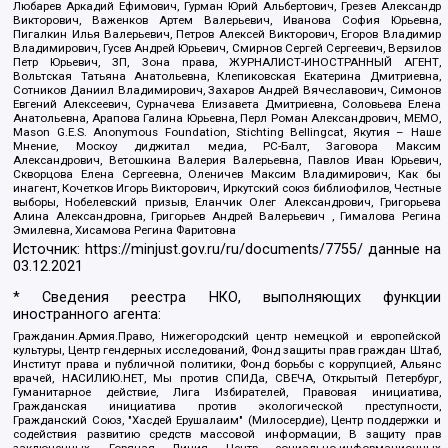
Любарев Аркадий Ефимович, Гурман Юрий Альбертович, Грезев Александр
Викторович, Важенков Артем Валерьевич, Иванова София Юрьевна,
Пигалкин Илья Валерьевич, Петров Алексей Викторович, Егоров Владимир
Владимирович, Гусев Андрей Юрьевич, Смирнов Сергей Сергеевич, Верзилов
Петр Юрьевич, ЗП, Зона права, ЖУРНАЛИСТ-ИНОСТРАННЫЙ АГЕНТ,
Вольтская Татьяна Анатольевна, Клепиковская Екатерина Дмитриевна,
Сотников Даниил Владимирович, Захаров Андрей Вячеславович, Симонов
Евгений Алексеевич, Сурначева Елизавета Дмитриевна, Соловьева Елена
Анатольевна, Арапова Галина Юрьевна, Перл Роман Александрович, МЕМО,
Mason G.E.S. Anonymous Foundation, Stichting Bellingcat, Якутия – Наше
Мнение, Москоу диджитал медиа, РС-Балт, Заговора Максим
Александрович, Ветошкина Валерия Валерьевна, Павлов Иван Юрьевич,
Скворцова Елена Сергеевна, Оленичев Максим Владимирович, Как бы
инагент, Кочетков Игорь Викторович, Иркутский союз библиофилов, Честные
выборы, Нобелевский призыв, Еланчик Олег Александрович, Григорьева
Алина Александровна, Григорьев Андрей Валерьевич , Гималова Регина
Эмилевна, Хисамова Регина Фаритовна
Источник:
https://minjust.gov.ru/ru/documents/7755/
данные на
03.12.2021
* Сведения реестра НКО, выполняющих функции
иностранного агента:
Гражданин.Армия.Право, Нижегородский центр немецкой и европейской
культуры, Центр гендерных исследований, Фонд защиты прав граждан Штаб,
Институт права и публичной политики, Фонд борьбы с коррупцией, Альянс
врачей, НАСИЛИЮ.НЕТ, Мы против СПИДа, СВЕЧА, Открытый Петербург,
Гуманитарное действие, Лига Избирателей, Правовая инициатива,
Гражданская инициатива против экологической преступности,
Гражданский Союз, "Хасдей Ерушалаим" (Милосердие), Центр поддержки и
содействия развитию средств массовой информации, В защиту прав