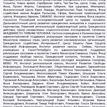
Тольятти, Новое время, Серебряная тайга, Так-Так-Так, центр Сова, центр
Анна, Проект Апрель, Самарская губерния, Эра здоровья, Мемориал,
Аналитический Центр Юрия Левады, Издательство Парк Гагарина, Фонд
содействия имени Андрея Рылькова, Сфера, Уральская правозащитная
группа, Женщины Евразии, СИБАЛЬТ, Институт прав человека, Фонд защиты
гласности, Российский исследовательский центр по правам человека,
Дальневосточный центр развития гражданских инициатив и социального
партнерства, Пермский региональный правозащитный центр, Гражданское
действие, Центр независимых социологических исследований, Сутяжник,
АКАДЕМИЯ ПО ПРАВАМ ЧЕЛОВЕКА, Частное учреждение в Калининграде по
административной поддержке реализации программ и проектов Совета
Министров северных стран, Центр развития некоммерческих организаций,
Гражданское содействие, Интернешнл-Р, Центр Защиты Прав Средств
Массовой Информации, Институт развития прессы - Сибирь, Частное
учреждение в Санкт-Петербурге по административной поддержке
реализации программ и проектов Совета Министров Северных Стран, Фонд
поддержки свободы прессы, Гражданский контроль, Человек и Закон,
Общественная комиссия по сохранению наследия академика Сахарова,
МЕМО. РУ, Институт региональной прессы, Институт Развития Свободы
Информации, Экозащита!-Женсовет, Общественный вердикт, Евразийская
антимонопольная ассоциация, Дзугкоева Регина Николаевна, Кривенко
Сергей Владимирович, Милославский Павел Юрьевич, Шнырова Ольга
Вадимовна, Чанышева Лилия Айратовна, Сидорович Ольга Борисовна,
Туровский Александр Алексеевич, Васильева Анастасия Евгеньевна, Ривина
Анна Валерьевна, Бурдина Юлия Владимировна, Бойко Анатолий
Николаевич, Пивоваров Андрей Сергеевич, Дугин Сергей Георгиевич, Аверин
Виталий Евгеньевич, Барахоев Магомед Бекханович, Шевченко Дмитрий
Александрович, Шарипков Олег Викторович, Мошель Ирина Ароновна,
Шведов Григорий Сергеевич, Пономарев Лев Александрович, Созаев
Валерий Валерьевич, Каргалицкий Борис Юльевич, Исакова Ирина
Александровна, Исламов Тимур Рифгатович, Романова Ольга Евгеньевна,
Щаров Сергей Алексадрович, Цирульников Борис Альбертович, Халидова