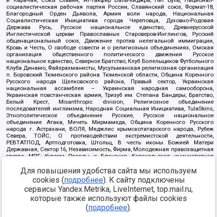
социалистическая рабочая партия России, Славянский союз, Формат-18,
Благородный Орден Дьявола, Армия воли народа, Национальная
Социалистическая Инициатива города Череповца, Духовно-Родовая
Держава Русь, Русское национальное единство, Древнерусской
Инглистической церкви Православных Староверов-Инглингов, Русский
общенациональный союз, Движение против нелегальной иммиграции,
Кровь и Честь, О свободе совести и о религиозных объединениях, Омская
организация общественного политического движения Русское
национальное единство, Северное Братство, Клуб Болельщиков Футбольного
Клуба Динамо, Файзрахманисты, Мусульманская религиозная организация
п. Боровский Тюменского района Тюменской области, Община Коренного
Русского народа Щелковского района, Правый сектор, Украинская
национальная ассамблея – Украинская народная самооборона,
Украинская повстанческая армия, Тризуб им. Степана Бандеры, Братство,
Белый Крест, Misanthropic division, Религиозное объединение
последователей инглиизма, Народная Социальная Инициатива, TulaSkins,
Этнополитическое объединение Русские, Русское национальное
объединение Атака, Мечеть Мирмамеда, Община Коренного Русского
народа г. Астрахани, ВОЛЯ, Меджлис крымскотатарского народа, Рубеж
Севера, ТОЙС, О противодействии экстремистской деятельности,
РЕВТАТПОД, Артподготовка, Штольц, В честь иконы Божией Матери
Державная, Сектор 16, Независимость, Фирма, Молодежная правозащитная
группа МПГ, Курсом Правды и Единения, Каракольская инициативная
группа, Автоград Крю, Союз Славянских Сил Руси, Алля-Аят,
Благотворительный пансионат Ак Умут, Русская республика Русь,
Для повышения удобства сайта мы используем
Арестантское уголовное единство, Башкорт, Нация и свобода, W.H.С., Фалунь
cookies (
подробнее
). К сайту подключены
Дафа, Иртыш Ultras, Русский Патриотический клуб-Новокузнецк/РПК,
сервисы Yandex.Metrika, LiveInternet, top.mail.ru,
Сибирский державный союз, Фонд борьбы с коррупцией, Фонд защиты прав
граждан, Штабы Навального, Совет граждан СССР Прикубанского округа г.
которые также используют файлы cookies
Краснодара
(
подробнее
).
Источник:
https://minjust.gov.ru/ru/documents/7822/
данные на