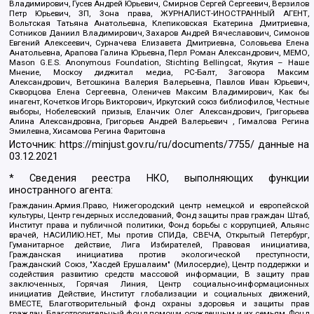
Владимирович, Гусев Андрей Юрьевич, Смирнов Сергей Сергеевич, Верзилов
Петр Юрьевич, ЗП, Зона права, ЖУРНАЛИСТ-ИНОСТРАННЫЙ АГЕНТ,
Вольтская Татьяна Анатольевна, Клепиковская Екатерина Дмитриевна,
Сотников Даниил Владимирович, Захаров Андрей Вячеславович, Симонов
Евгений Алексеевич, Сурначева Елизавета Дмитриевна, Соловьева Елена
Анатольевна, Арапова Галина Юрьевна, Перл Роман Александрович, МЕМО,
Mason G.E.S. Anonymous Foundation, Stichting Bellingcat, Якутия – Наше
Мнение, Москоу диджитал медиа, РС-Балт, Заговора Максим
Александрович, Ветошкина Валерия Валерьевна, Павлов Иван Юрьевич,
Скворцова Елена Сергеевна, Оленичев Максим Владимирович, Как бы
инагент, Кочетков Игорь Викторович, Иркутский союз библиофилов, Честные
выборы, Нобелевский призыв, Еланчик Олег Александрович, Григорьева
Алина Александровна, Григорьев Андрей Валерьевич , Гималова Регина
Эмилевна, Хисамова Регина Фаритовна
Источник:
https://minjust.gov.ru/ru/documents/7755/
данные на
03.12.2021
* Сведения реестра НКО, выполняющих функции
иностранного агента:
Гражданин.Армия.Право, Нижегородский центр немецкой и европейской
культуры, Центр гендерных исследований, Фонд защиты прав граждан Штаб,
Институт права и публичной политики, Фонд борьбы с коррупцией, Альянс
врачей, НАСИЛИЮ.НЕТ, Мы против СПИДа, СВЕЧА, Открытый Петербург,
Гуманитарное действие, Лига Избирателей, Правовая инициатива,
Гражданская инициатива против экологической преступности,
Гражданский Союз, "Хасдей Ерушалаим" (Милосердие), Центр поддержки и
содействия развитию средств массовой информации, В защиту прав
заключенных, Горячая Линия, Центр социально-информационных
инициатив Действие, Институт глобализации и социальных движений,
ВМЕСТЕ, Благотворительный фонд охраны здоровья и защиты прав
граждан, Благотворительный фонд помощи осужденным и их семьям, Фонд