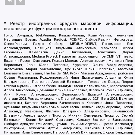
* Реестр иностранных средств массовой информации,
выполняющих функции иностранного агента:
Голос Америки, Idel.Реалии, Кавказ.Реалии, Крым.Реалии, Телеканал
Настоящее Время, Azatliq Radiosi, PCE/PC, Сибирь.Реалии, Фактограф,
Север.Реалии, Радио Свобода, MEDIUM-ORIENT, Пономарев Лев
Александрович, Савицкая Людмила Алексеевна, Маркелов Сергей
Евгеньевич, Камалягин Денис Николаевич, Апахончич Дарья
Александровна, Medusa Project, Первое антикоррупционное СМИ, VTimes.io,
Баданин Роман Сергеевич, Гликин Максим Александрович, Маняхин Петр
Борисович, Ярош Юлия Петровна, Чуракова Ольга Владимировна,
Железнова Мария Михайловна, Лукьянова Юлия Сергеевна, Маетная
Елизавета Витальевна, The Insider SIA, Рубин Михаил Аркадьевич, Гройсман
Софья Романовна, Рождественский Илья Дмитриевич, Апухтина Юлия
Владимировна, Постернак Алексей Евгеньевич, Телеканал Дождь, Петров
Степан Юрьевич, Istories fonds, Шмагун Олеся Валентиновна, Мароховская
Алеся Алексеевна, Долинина Ирина Николаевна, Шлейнов Роман Юрьевич,
Анин Роман Александрович, Великовский Дмитрий Александрович,
Альтаир 2021, Ромашки монолит, Главный редактор 2021, Вега 2021, Важные
иноагенты, Каткова Вероника Вячеславовна, Карезина Инна Павловна,
Кузьмина Людмила Гавриловна, Костылева Полина Владимировна, Лютов
Александр Иванович, Жилкин Владимир Владимирович, Жилинский
Владимир Александрович, Тихонов Михаил Сергеевич, Пискунов Сергей
Евгеньевич, Ковин Виталий Сергеевич, Кильтау Екатерина Викторовна,
Любарев Аркадий Ефимович, Гурман Юрий Альбертович, Грезев Александр
Викторович, Важенков Артем Валерьевич, Иванова София Юрьевна,
Пигалкин Илья Валерьевич, Петров Алексей Викторович, Егоров Владимир