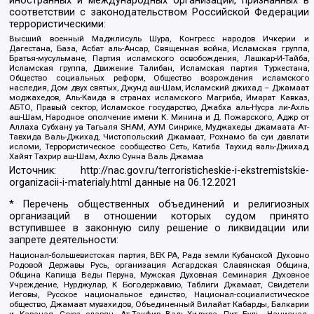
иностранных и международных организаций, признанных в
соответствии с законодательством Российской Федерации
террористическими:
Высший военный Маджлисуль Шура, Конгресс народов Ичкерии и
Дагестана, База, Асбат аль-Ансар, Священная война, Исламская группа,
Братья-мусульмане, Партия исламского освобождения, Лашкар-И-Тайба,
Исламская группа, Движение Талибан, Исламская партия Туркестана,
Общество социальных реформ, Общество возрождения исламского
наследия, Дом двух святых, Джунд аш-Шам, Исламский джихад – Джамаат
моджахедов, Аль-Каида в странах исламского Магриба, Имарат Кавказ,
АБТО, Правый сектор, Исламское государство, Джабха аль-Нусра ли-Ахль
аш-Шам, Народное ополчение имени К. Минина и Д. Пожарского, Аджр от
Аллаха Субхану уа Тагьаля SHAM, АУМ Синрике, Муджахеды джамаата Ат-
Тавхида Валь-Джихад, Чистопольский Джамаат, Рохнамо ба суи давлати
исломи, Террористическое сообщество Сеть, Катиба Таухид валь-Джихад,
Хайят Тахрир аш-Шам, Ахлю Сунна Валь Джамаа
Источник:
http://nac.gov.ru/terroristicheskie-i-ekstremistskie-
organizacii-i-materialy.html
данные на
06.12.2021
* Перечень общественных объединений и религиозных
организаций в отношении которых судом принято
вступившее в законную силу решение о ликвидации или
запрете деятельности:
Национал-большевистская партия, ВЕК РА, Рада земли Кубанской Духовно
Родовой Державы Русь, организация Асгардская Славянская Община,
Община Капища Веды Перуна, Мужская Духовная Семинария Духовное
Учреждение, Нурджулар, К Богодержавию, Таблиги Джамаат, Свидетели
Иеговы, Русское национальное единство, Национал-социалистическое
общество, Джамаат мувахидов, Объединенный Вилайат Кабарды, Балкарии
и Карачая, Союз славян, Ат-Такфир Валь-Хиджра, Пит Буль, Национал-