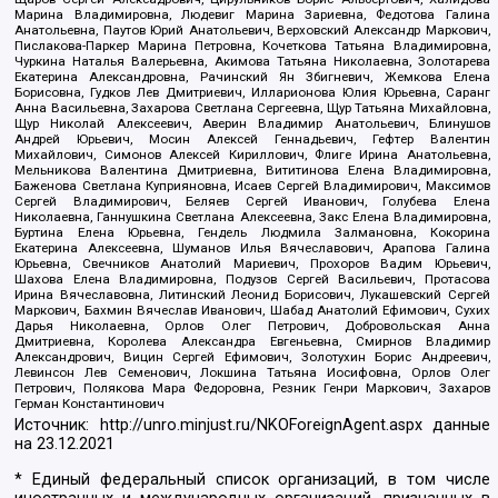
Марина Владимировна, Людевиг Марина Зариевна, Федотова Галина
Анатольевна, Паутов Юрий Анатольевич, Верховский Александр Маркович,
Пислакова-Паркер Марина Петровна, Кочеткова Татьяна Владимировна,
Чуркина Наталья Валерьевна, Акимова Татьяна Николаевна, Золотарева
Екатерина Александровна, Рачинский Ян Збигневич, Жемкова Елена
Борисовна, Гудков Лев Дмитриевич, Илларионова Юлия Юрьевна, Саранг
Анна Васильевна, Захарова Светлана Сергеевна, Щур Татьяна Михайловна,
Щур Николай Алексеевич, Аверин Владимир Анатольевич, Блинушов
Андрей Юрьевич, Мосин Алексей Геннадьевич, Гефтер Валентин
Михайлович, Симонов Алексей Кириллович, Флиге Ирина Анатольевна,
Мельникова Валентина Дмитриевна, Вититинова Елена Владимировна,
Баженова Светлана Куприяновна, Исаев Сергей Владимирович, Максимов
Сергей Владимирович, Беляев Сергей Иванович, Голубева Елена
Николаевна, Ганнушкина Светлана Алексеевна, Закс Елена Владимировна,
Буртина Елена Юрьевна, Гендель Людмила Залмановна, Кокорина
Екатерина Алексеевна, Шуманов Илья Вячеславович, Арапова Галина
Юрьевна, Свечников Анатолий Мариевич, Прохоров Вадим Юрьевич,
Шахова Елена Владимировна, Подузов Сергей Васильевич, Протасова
Ирина Вячеславовна, Литинский Леонид Борисович, Лукашевский Сергей
Маркович, Бахмин Вячеслав Иванович, Шабад Анатолий Ефимович, Сухих
Дарья Николаевна, Орлов Олег Петрович, Добровольская Анна
Дмитриевна, Королева Александра Евгеньевна, Смирнов Владимир
Александрович, Вицин Сергей Ефимович, Золотухин Борис Андреевич,
Левинсон Лев Семенович, Локшина Татьяна Иосифовна, Орлов Олег
Петрович, Полякова Мара Федоровна, Резник Генри Маркович, Захаров
Герман Константинович
Источник:
http://unro.minjust.ru/NKOForeignAgent.aspx
данные
на
23.12.2021
* Единый федеральный список организаций, в том числе