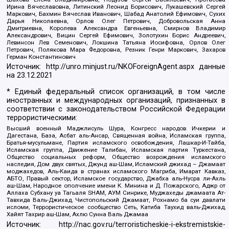
Ирина Вячеславовна, Литинский Леонид Борисович, Лукашевский Сергей
Маркович, Бахмин Вячеслав Иванович, Шабад Анатолий Ефимович, Сухих
Дарья Николаевна, Орлов Олег Петрович, Добровольская Анна
Дмитриевна, Королева Александра Евгеньевна, Смирнов Владимир
Александрович, Вицин Сергей Ефимович, Золотухин Борис Андреевич,
Левинсон Лев Семенович, Локшина Татьяна Иосифовна, Орлов Олег
Петрович, Полякова Мара Федоровна, Резник Генри Маркович, Захаров
Герман Константинович
Источник:
http://unro.minjust.ru/NKOForeignAgent.aspx
данные
на
23.12.2021
* Единый федеральный список организаций, в том числе
иностранных и международных организаций, признанных в
соответствии с законодательством Российской Федерации
террористическими:
Высший военный Маджлисуль Шура, Конгресс народов Ичкерии и
Дагестана, База, Асбат аль-Ансар, Священная война, Исламская группа,
Братья-мусульмане, Партия исламского освобождения, Лашкар-И-Тайба,
Исламская группа, Движение Талибан, Исламская партия Туркестана,
Общество социальных реформ, Общество возрождения исламского
наследия, Дом двух святых, Джунд аш-Шам, Исламский джихад – Джамаат
моджахедов, Аль-Каида в странах исламского Магриба, Имарат Кавказ,
АБТО, Правый сектор, Исламское государство, Джабха аль-Нусра ли-Ахль
аш-Шам, Народное ополчение имени К. Минина и Д. Пожарского, Аджр от
Аллаха Субхану уа Тагьаля SHAM, АУМ Синрике, Муджахеды джамаата Ат-
Тавхида Валь-Джихад, Чистопольский Джамаат, Рохнамо ба суи давлати
исломи, Террористическое сообщество Сеть, Катиба Таухид валь-Джихад,
Хайят Тахрир аш-Шам, Ахлю Сунна Валь Джамаа
Источник:
http://nac.gov.ru/terroristicheskie-i-ekstremistskie-