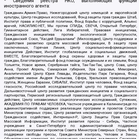
* Сведения реестра НКО, выполняющих функции
иностранного агента:
Гражданин.Армия.Право, Нижегородский центр немецкой и европейской
культуры, Центр гендерных исследований, Фонд защиты прав граждан Штаб,
Институт права и публичной политики, Фонд борьбы с коррупцией, Альянс
врачей, НАСИЛИЮ.НЕТ, Мы против СПИДа, СВЕЧА, Открытый Петербург,
Гуманитарное действие, Лига Избирателей, Правовая инициатива,
Гражданская инициатива против экологической преступности,
Гражданский Союз, "Хасдей Ерушалаим" (Милосердие), Центр поддержки и
содействия развитию средств массовой информации, В защиту прав
заключенных, Горячая Линия, Центр социально-информационных
инициатив Действие, Институт глобализации и социальных движений,
ВМЕСТЕ, Благотворительный фонд охраны здоровья и защиты прав
граждан, Благотворительный фонд помощи осужденным и их семьям, Фонд
Тольятти, Новое время, Серебряная тайга, Так-Так-Так, центр Сова, центр
Анна, Проект Апрель, Самарская губерния, Эра здоровья, Мемориал,
Аналитический Центр Юрия Левады, Издательство Парк Гагарина, Фонд
содействия имени Андрея Рылькова, Сфера, Уральская правозащитная
группа, Женщины Евразии, СИБАЛЬТ, Институт прав человека, Фонд защиты
гласности, Российский исследовательский центр по правам человека,
Дальневосточный центр развития гражданских инициатив и социального
партнерства, Пермский региональный правозащитный центр, Гражданское
действие, Центр независимых социологических исследований, Сутяжник,
АКАДЕМИЯ ПО ПРАВАМ ЧЕЛОВЕКА, Частное учреждение в Калининграде по
административной поддержке реализации программ и проектов Совета
Министров северных стран, Центр развития некоммерческих организаций,
Гражданское содействие, Интернешнл-Р, Центр Защиты Прав Средств
Массовой Информации, Институт развития прессы - Сибирь, Частное
учреждение в Санкт-Петербурге по административной поддержке
реализации программ и проектов Совета Министров Северных Стран, Фонд
поддержки свободы прессы, Гражданский контроль, Человек и Закон,
Общественная комиссия по сохранению наследия академика Сахарова,