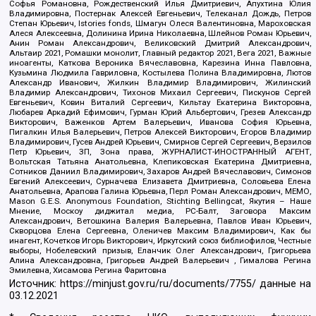
Софья Романовна, Рождественский Илья Дмитриевич, Апухтина Юлия
Владимировна, Постернак Алексей Евгеньевич, Телеканал Дождь, Петров
Степан Юрьевич, Istories fonds, Шмагун Олеся Валентиновна, Мароховская
Алеся Алексеевна, Долинина Ирина Николаевна, Шлейнов Роман Юрьевич,
Анин Роман Александрович, Великовский Дмитрий Александрович,
Альтаир 2021, Ромашки монолит, Главный редактор 2021, Вега 2021, Важные
иноагенты, Каткова Вероника Вячеславовна, Карезина Инна Павловна,
Кузьмина Людмила Гавриловна, Костылева Полина Владимировна, Лютов
Александр Иванович, Жилкин Владимир Владимирович, Жилинский
Владимир Александрович, Тихонов Михаил Сергеевич, Пискунов Сергей
Евгеньевич, Ковин Виталий Сергеевич, Кильтау Екатерина Викторовна,
Любарев Аркадий Ефимович, Гурман Юрий Альбертович, Грезев Александр
Викторович, Важенков Артем Валерьевич, Иванова София Юрьевна,
Пигалкин Илья Валерьевич, Петров Алексей Викторович, Егоров Владимир
Владимирович, Гусев Андрей Юрьевич, Смирнов Сергей Сергеевич, Верзилов
Петр Юрьевич, ЗП, Зона права, ЖУРНАЛИСТ-ИНОСТРАННЫЙ АГЕНТ,
Вольтская Татьяна Анатольевна, Клепиковская Екатерина Дмитриевна,
Сотников Даниил Владимирович, Захаров Андрей Вячеславович, Симонов
Евгений Алексеевич, Сурначева Елизавета Дмитриевна, Соловьева Елена
Анатольевна, Арапова Галина Юрьевна, Перл Роман Александрович, МЕМО,
Mason G.E.S. Anonymous Foundation, Stichting Bellingcat, Якутия – Наше
Мнение, Москоу диджитал медиа, РС-Балт, Заговора Максим
Александрович, Ветошкина Валерия Валерьевна, Павлов Иван Юрьевич,
Скворцова Елена Сергеевна, Оленичев Максим Владимирович, Как бы
инагент, Кочетков Игорь Викторович, Иркутский союз библиофилов, Честные
выборы, Нобелевский призыв, Еланчик Олег Александрович, Григорьева
Алина Александровна, Григорьев Андрей Валерьевич , Гималова Регина
Эмилевна, Хисамова Регина Фаритовна
Источник:
https://minjust.gov.ru/ru/documents/7755/
данные на
03.12.2021