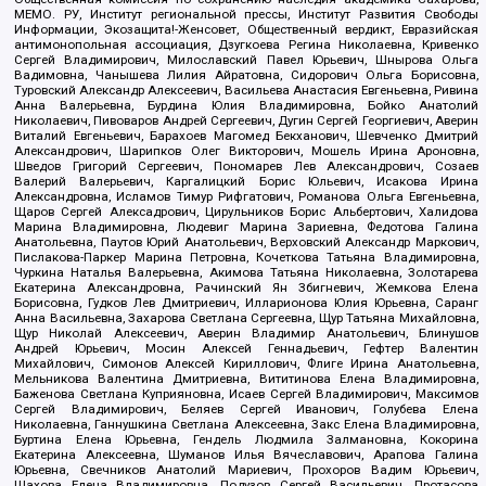
МЕМО. РУ, Институт региональной прессы, Институт Развития Свободы
Информации, Экозащита!-Женсовет, Общественный вердикт, Евразийская
антимонопольная ассоциация, Дзугкоева Регина Николаевна, Кривенко
Сергей Владимирович, Милославский Павел Юрьевич, Шнырова Ольга
Вадимовна, Чанышева Лилия Айратовна, Сидорович Ольга Борисовна,
Туровский Александр Алексеевич, Васильева Анастасия Евгеньевна, Ривина
Анна Валерьевна, Бурдина Юлия Владимировна, Бойко Анатолий
Николаевич, Пивоваров Андрей Сергеевич, Дугин Сергей Георгиевич, Аверин
Виталий Евгеньевич, Барахоев Магомед Бекханович, Шевченко Дмитрий
Александрович, Шарипков Олег Викторович, Мошель Ирина Ароновна,
Шведов Григорий Сергеевич, Пономарев Лев Александрович, Созаев
Валерий Валерьевич, Каргалицкий Борис Юльевич, Исакова Ирина
Александровна, Исламов Тимур Рифгатович, Романова Ольга Евгеньевна,
Щаров Сергей Алексадрович, Цирульников Борис Альбертович, Халидова
Марина Владимировна, Людевиг Марина Зариевна, Федотова Галина
Анатольевна, Паутов Юрий Анатольевич, Верховский Александр Маркович,
Пислакова-Паркер Марина Петровна, Кочеткова Татьяна Владимировна,
Чуркина Наталья Валерьевна, Акимова Татьяна Николаевна, Золотарева
Екатерина Александровна, Рачинский Ян Збигневич, Жемкова Елена
Борисовна, Гудков Лев Дмитриевич, Илларионова Юлия Юрьевна, Саранг
Анна Васильевна, Захарова Светлана Сергеевна, Щур Татьяна Михайловна,
Щур Николай Алексеевич, Аверин Владимир Анатольевич, Блинушов
Андрей Юрьевич, Мосин Алексей Геннадьевич, Гефтер Валентин
Михайлович, Симонов Алексей Кириллович, Флиге Ирина Анатольевна,
Мельникова Валентина Дмитриевна, Вититинова Елена Владимировна,
Баженова Светлана Куприяновна, Исаев Сергей Владимирович, Максимов
Сергей Владимирович, Беляев Сергей Иванович, Голубева Елена
Николаевна, Ганнушкина Светлана Алексеевна, Закс Елена Владимировна,
Буртина Елена Юрьевна, Гендель Людмила Залмановна, Кокорина
Екатерина Алексеевна, Шуманов Илья Вячеславович, Арапова Галина
Юрьевна, Свечников Анатолий Мариевич, Прохоров Вадим Юрьевич,
Шахова Елена Владимировна, Подузов Сергей Васильевич, Протасова