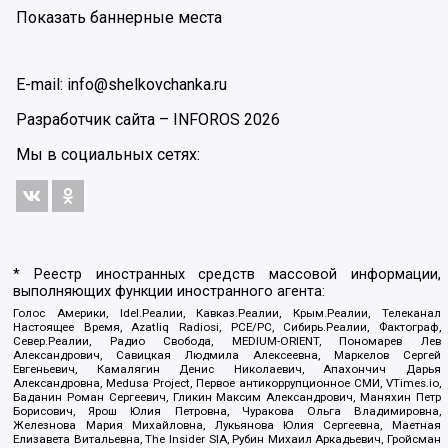
Показать баннерные места
E-mail: info@shelkovchanka.ru
Разработчик сайта –
INFOROS
2026
Мы в социальных сетях:
* Реестр иностранных средств массовой информации,
выполняющих функции иностранного агента:
Голос Америки, Idel.Реалии, Кавказ.Реалии, Крым.Реалии, Телеканал
Настоящее Время, Azatliq Radiosi, PCE/PC, Сибирь.Реалии, Фактограф,
Север.Реалии, Радио Свобода, MEDIUM-ORIENT, Пономарев Лев
Александрович, Савицкая Людмила Алексеевна, Маркелов Сергей
Евгеньевич, Камалягин Денис Николаевич, Апахончич Дарья
Александровна, Medusa Project, Первое антикоррупционное СМИ, VTimes.io,
Баданин Роман Сергеевич, Гликин Максим Александрович, Маняхин Петр
Борисович, Ярош Юлия Петровна, Чуракова Ольга Владимировна,
Железнова Мария Михайловна, Лукьянова Юлия Сергеевна, Маетная
Елизавета Витальевна, The Insider SIA, Рубин Михаил Аркадьевич, Гройсман