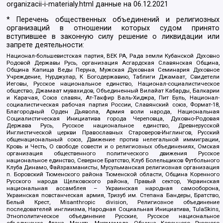
organizacii-i-materialy.html
данные на
06.12.2021
* Перечень общественных объединений и религиозных
организаций в отношении которых судом принято
вступившее в законную силу решение о ликвидации или
запрете деятельности:
Национал-большевистская партия, ВЕК РА, Рада земли Кубанской Духовно
Родовой Державы Русь, организация Асгардская Славянская Община,
Община Капища Веды Перуна, Мужская Духовная Семинария Духовное
Учреждение, Нурджулар, К Богодержавию, Таблиги Джамаат, Свидетели
Иеговы, Русское национальное единство, Национал-социалистическое
общество, Джамаат мувахидов, Объединенный Вилайат Кабарды, Балкарии
и Карачая, Союз славян, Ат-Такфир Валь-Хиджра, Пит Буль, Национал-
социалистическая рабочая партия России, Славянский союз, Формат-18,
Благородный Орден Дьявола, Армия воли народа, Национальная
Социалистическая Инициатива города Череповца, Духовно-Родовая
Держава Русь, Русское национальное единство, Древнерусской
Инглистической церкви Православных Староверов-Инглингов, Русский
общенациональный союз, Движение против нелегальной иммиграции,
Кровь и Честь, О свободе совести и о религиозных объединениях, Омская
организация общественного политического движения Русское
национальное единство, Северное Братство, Клуб Болельщиков Футбольного
Клуба Динамо, Файзрахманисты, Мусульманская религиозная организация
п. Боровский Тюменского района Тюменской области, Община Коренного
Русского народа Щелковского района, Правый сектор, Украинская
национальная ассамблея – Украинская народная самооборона,
Украинская повстанческая армия, Тризуб им. Степана Бандеры, Братство,
Белый Крест, Misanthropic division, Религиозное объединение
последователей инглиизма, Народная Социальная Инициатива, TulaSkins,
Этнополитическое объединение Русские, Русское национальное
объединение Атака, Мечеть Мирмамеда, Община Коренного Русского