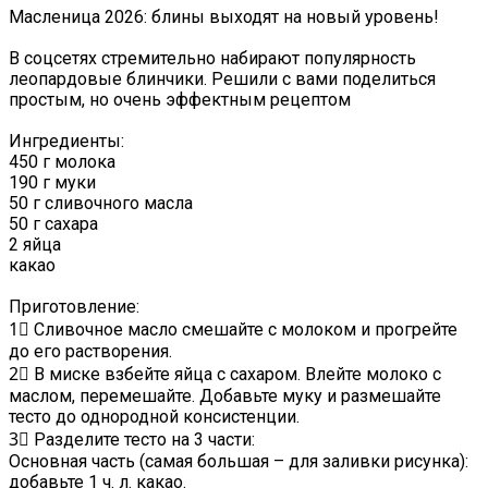
Масленица 2026: блины выходят на новый уровень!
В соцсетях стремительно набирают популярность
леопардовые блинчики. Решили с вами поделиться
простым, но очень эффектным рецептом
Ингредиенты:
450 г молока
190 г муки
50 г сливочного масла
50 г сахара
2 яйца
какао
Приготовление:
1⃣ Сливочное масло смешайте с молоком и прогрейте
до его растворения.
2⃣ В миске взбейте яйца с сахаром. Влейте молоко с
маслом, перемешайте. Добавьте муку и размешайте
тесто до однородной консистенции.
3⃣ Разделите тесто на 3 части:
Основная часть (самая большая – для заливки рисунка):
добавьте 1 ч. л. какао.