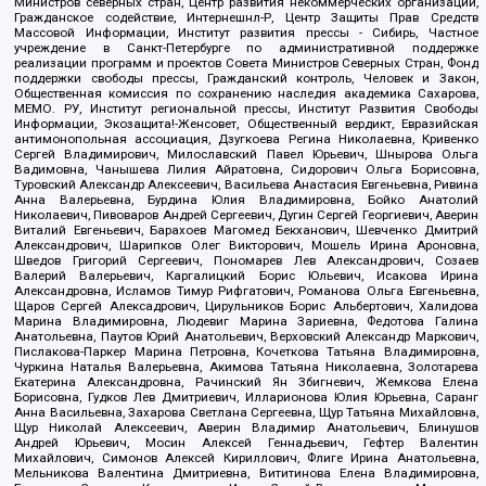
Министров северных стран, Центр развития некоммерческих организаций,
Гражданское содействие, Интернешнл-Р, Центр Защиты Прав Средств
Массовой Информации, Институт развития прессы - Сибирь, Частное
учреждение в Санкт-Петербурге по административной поддержке
реализации программ и проектов Совета Министров Северных Стран, Фонд
поддержки свободы прессы, Гражданский контроль, Человек и Закон,
Общественная комиссия по сохранению наследия академика Сахарова,
МЕМО. РУ, Институт региональной прессы, Институт Развития Свободы
Информации, Экозащита!-Женсовет, Общественный вердикт, Евразийская
антимонопольная ассоциация, Дзугкоева Регина Николаевна, Кривенко
Сергей Владимирович, Милославский Павел Юрьевич, Шнырова Ольга
Вадимовна, Чанышева Лилия Айратовна, Сидорович Ольга Борисовна,
Туровский Александр Алексеевич, Васильева Анастасия Евгеньевна, Ривина
Анна Валерьевна, Бурдина Юлия Владимировна, Бойко Анатолий
Николаевич, Пивоваров Андрей Сергеевич, Дугин Сергей Георгиевич, Аверин
Виталий Евгеньевич, Барахоев Магомед Бекханович, Шевченко Дмитрий
Александрович, Шарипков Олег Викторович, Мошель Ирина Ароновна,
Шведов Григорий Сергеевич, Пономарев Лев Александрович, Созаев
Валерий Валерьевич, Каргалицкий Борис Юльевич, Исакова Ирина
Александровна, Исламов Тимур Рифгатович, Романова Ольга Евгеньевна,
Щаров Сергей Алексадрович, Цирульников Борис Альбертович, Халидова
Марина Владимировна, Людевиг Марина Зариевна, Федотова Галина
Анатольевна, Паутов Юрий Анатольевич, Верховский Александр Маркович,
Пислакова-Паркер Марина Петровна, Кочеткова Татьяна Владимировна,
Чуркина Наталья Валерьевна, Акимова Татьяна Николаевна, Золотарева
Екатерина Александровна, Рачинский Ян Збигневич, Жемкова Елена
Борисовна, Гудков Лев Дмитриевич, Илларионова Юлия Юрьевна, Саранг
Анна Васильевна, Захарова Светлана Сергеевна, Щур Татьяна Михайловна,
Щур Николай Алексеевич, Аверин Владимир Анатольевич, Блинушов
Андрей Юрьевич, Мосин Алексей Геннадьевич, Гефтер Валентин
Михайлович, Симонов Алексей Кириллович, Флиге Ирина Анатольевна,
Мельникова Валентина Дмитриевна, Вититинова Елена Владимировна,