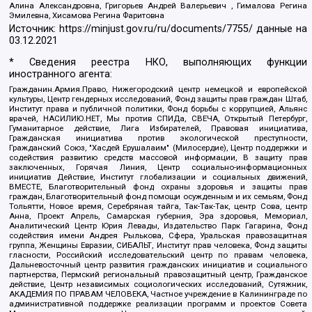
Алина Александровна, Григорьев Андрей Валерьевич , Гималова Регина
Эмилевна, Хисамова Регина Фаритовна
Источник:
https://minjust.gov.ru/ru/documents/7755/
данные на
03.12.2021
* Сведения реестра НКО, выполняющих функции
иностранного агента:
Гражданин.Армия.Право, Нижегородский центр немецкой и европейской
культуры, Центр гендерных исследований, Фонд защиты прав граждан Штаб,
Институт права и публичной политики, Фонд борьбы с коррупцией, Альянс
врачей, НАСИЛИЮ.НЕТ, Мы против СПИДа, СВЕЧА, Открытый Петербург,
Гуманитарное действие, Лига Избирателей, Правовая инициатива,
Гражданская инициатива против экологической преступности,
Гражданский Союз, "Хасдей Ерушалаим" (Милосердие), Центр поддержки и
содействия развитию средств массовой информации, В защиту прав
заключенных, Горячая Линия, Центр социально-информационных
инициатив Действие, Институт глобализации и социальных движений,
ВМЕСТЕ, Благотворительный фонд охраны здоровья и защиты прав
граждан, Благотворительный фонд помощи осужденным и их семьям, Фонд
Тольятти, Новое время, Серебряная тайга, Так-Так-Так, центр Сова, центр
Анна, Проект Апрель, Самарская губерния, Эра здоровья, Мемориал,
Аналитический Центр Юрия Левады, Издательство Парк Гагарина, Фонд
содействия имени Андрея Рылькова, Сфера, Уральская правозащитная
группа, Женщины Евразии, СИБАЛЬТ, Институт прав человека, Фонд защиты
гласности, Российский исследовательский центр по правам человека,
Дальневосточный центр развития гражданских инициатив и социального
партнерства, Пермский региональный правозащитный центр, Гражданское
действие, Центр независимых социологических исследований, Сутяжник,
АКАДЕМИЯ ПО ПРАВАМ ЧЕЛОВЕКА, Частное учреждение в Калининграде по
административной поддержке реализации программ и проектов Совета