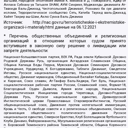
аш-Шам, Народное ополчение имени К. Минина и Д. Пожарского, Аджр от
Аллаха Субхану уа Тагьаля SHAM, АУМ Синрике, Муджахеды джамаата Ат-
Тавхида Валь-Джихад, Чистопольский Джамаат, Рохнамо ба суи давлати
исломи, Террористическое сообщество Сеть, Катиба Таухид валь-Джихад,
Хайят Тахрир аш-Шам, Ахлю Сунна Валь Джамаа
Источник:
http://nac.gov.ru/terroristicheskie-i-ekstremistskie-
organizacii-i-materialy.html
данные на
06.12.2021
* Перечень общественных объединений и религиозных
организаций в отношении которых судом принято
вступившее в законную силу решение о ликвидации или
запрете деятельности:
Национал-большевистская партия, ВЕК РА, Рада земли Кубанской Духовно
Родовой Державы Русь, организация Асгардская Славянская Община,
Община Капища Веды Перуна, Мужская Духовная Семинария Духовное
Учреждение, Нурджулар, К Богодержавию, Таблиги Джамаат, Свидетели
Иеговы, Русское национальное единство, Национал-социалистическое
общество, Джамаат мувахидов, Объединенный Вилайат Кабарды, Балкарии
и Карачая, Союз славян, Ат-Такфир Валь-Хиджра, Пит Буль, Национал-
социалистическая рабочая партия России, Славянский союз, Формат-18,
Благородный Орден Дьявола, Армия воли народа, Национальная
Социалистическая Инициатива города Череповца, Духовно-Родовая
Держава Русь, Русское национальное единство, Древнерусской
Инглистической церкви Православных Староверов-Инглингов, Русский
общенациональный союз, Движение против нелегальной иммиграции,
Кровь и Честь, О свободе совести и о религиозных объединениях, Омская
организация общественного политического движения Русское
национальное единство, Северное Братство, Клуб Болельщиков Футбольного
Клуба Динамо, Файзрахманисты, Мусульманская религиозная организация
п. Боровский Тюменского района Тюменской области, Община Коренного