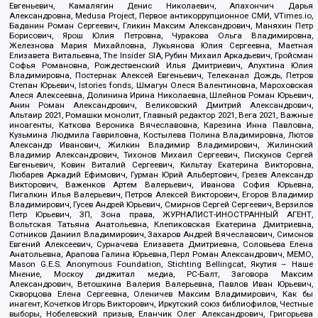
Евгеньевич, Камалягин Денис Николаевич, Апахончич Дарья
Александровна, Medusa Project, Первое антикоррупционное СМИ, VTimes.io,
Баданин Роман Сергеевич, Гликин Максим Александрович, Маняхин Петр
Борисович, Ярош Юлия Петровна, Чуракова Ольга Владимировна,
Железнова Мария Михайловна, Лукьянова Юлия Сергеевна, Маетная
Елизавета Витальевна, The Insider SIA, Рубин Михаил Аркадьевич, Гройсман
Софья Романовна, Рождественский Илья Дмитриевич, Апухтина Юлия
Владимировна, Постернак Алексей Евгеньевич, Телеканал Дождь, Петров
Степан Юрьевич, Istories fonds, Шмагун Олеся Валентиновна, Мароховская
Алеся Алексеевна, Долинина Ирина Николаевна, Шлейнов Роман Юрьевич,
Анин Роман Александрович, Великовский Дмитрий Александрович,
Альтаир 2021, Ромашки монолит, Главный редактор 2021, Вега 2021, Важные
иноагенты, Каткова Вероника Вячеславовна, Карезина Инна Павловна,
Кузьмина Людмила Гавриловна, Костылева Полина Владимировна, Лютов
Александр Иванович, Жилкин Владимир Владимирович, Жилинский
Владимир Александрович, Тихонов Михаил Сергеевич, Пискунов Сергей
Евгеньевич, Ковин Виталий Сергеевич, Кильтау Екатерина Викторовна,
Любарев Аркадий Ефимович, Гурман Юрий Альбертович, Грезев Александр
Викторович, Важенков Артем Валерьевич, Иванова София Юрьевна,
Пигалкин Илья Валерьевич, Петров Алексей Викторович, Егоров Владимир
Владимирович, Гусев Андрей Юрьевич, Смирнов Сергей Сергеевич, Верзилов
Петр Юрьевич, ЗП, Зона права, ЖУРНАЛИСТ-ИНОСТРАННЫЙ АГЕНТ,
Вольтская Татьяна Анатольевна, Клепиковская Екатерина Дмитриевна,
Сотников Даниил Владимирович, Захаров Андрей Вячеславович, Симонов
Евгений Алексеевич, Сурначева Елизавета Дмитриевна, Соловьева Елена
Анатольевна, Арапова Галина Юрьевна, Перл Роман Александрович, МЕМО,
Mason G.E.S. Anonymous Foundation, Stichting Bellingcat, Якутия – Наше
Мнение, Москоу диджитал медиа, РС-Балт, Заговора Максим
Александрович, Ветошкина Валерия Валерьевна, Павлов Иван Юрьевич,
Скворцова Елена Сергеевна, Оленичев Максим Владимирович, Как бы
инагент, Кочетков Игорь Викторович, Иркутский союз библиофилов, Честные
выборы, Нобелевский призыв, Еланчик Олег Александрович, Григорьева