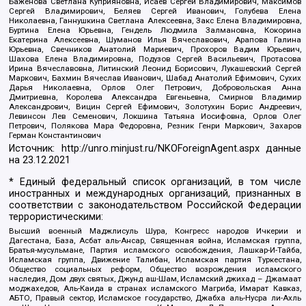
Баженова Светлана Куприяновна, Исаев Сергей Владимирович, Максимов
Сергей Владимирович, Беляев Сергей Иванович, Голубева Елена
Николаевна, Ганнушкина Светлана Алексеевна, Закс Елена Владимировна,
Буртина Елена Юрьевна, Гендель Людмила Залмановна, Кокорина
Екатерина Алексеевна, Шуманов Илья Вячеславович, Арапова Галина
Юрьевна, Свечников Анатолий Мариевич, Прохоров Вадим Юрьевич,
Шахова Елена Владимировна, Подузов Сергей Васильевич, Протасова
Ирина Вячеславовна, Литинский Леонид Борисович, Лукашевский Сергей
Маркович, Бахмин Вячеслав Иванович, Шабад Анатолий Ефимович, Сухих
Дарья Николаевна, Орлов Олег Петрович, Добровольская Анна
Дмитриевна, Королева Александра Евгеньевна, Смирнов Владимир
Александрович, Вицин Сергей Ефимович, Золотухин Борис Андреевич,
Левинсон Лев Семенович, Локшина Татьяна Иосифовна, Орлов Олег
Петрович, Полякова Мара Федоровна, Резник Генри Маркович, Захаров
Герман Константинович
Источник:
http://unro.minjust.ru/NKOForeignAgent.aspx
данные
на
23.12.2021
* Единый федеральный список организаций, в том числе
иностранных и международных организаций, признанных в
соответствии с законодательством Российской Федерации
террористическими:
Высший военный Маджлисуль Шура, Конгресс народов Ичкерии и
Дагестана, База, Асбат аль-Ансар, Священная война, Исламская группа,
Братья-мусульмане, Партия исламского освобождения, Лашкар-И-Тайба,
Исламская группа, Движение Талибан, Исламская партия Туркестана,
Общество социальных реформ, Общество возрождения исламского
наследия, Дом двух святых, Джунд аш-Шам, Исламский джихад – Джамаат
моджахедов, Аль-Каида в странах исламского Магриба, Имарат Кавказ,
АБТО, Правый сектор, Исламское государство, Джабха аль-Нусра ли-Ахль