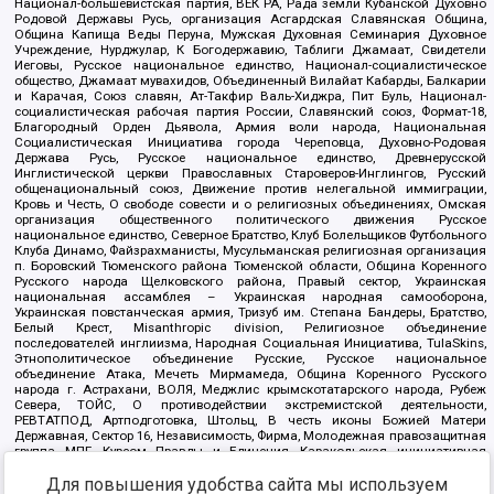
Национал-большевистская партия, ВЕК РА, Рада земли Кубанской Духовно
Родовой Державы Русь, организация Асгардская Славянская Община,
Община Капища Веды Перуна, Мужская Духовная Семинария Духовное
Учреждение, Нурджулар, К Богодержавию, Таблиги Джамаат, Свидетели
Иеговы, Русское национальное единство, Национал-социалистическое
общество, Джамаат мувахидов, Объединенный Вилайат Кабарды, Балкарии
и Карачая, Союз славян, Ат-Такфир Валь-Хиджра, Пит Буль, Национал-
социалистическая рабочая партия России, Славянский союз, Формат-18,
Благородный Орден Дьявола, Армия воли народа, Национальная
Социалистическая Инициатива города Череповца, Духовно-Родовая
Держава Русь, Русское национальное единство, Древнерусской
Инглистической церкви Православных Староверов-Инглингов, Русский
общенациональный союз, Движение против нелегальной иммиграции,
Кровь и Честь, О свободе совести и о религиозных объединениях, Омская
организация общественного политического движения Русское
национальное единство, Северное Братство, Клуб Болельщиков Футбольного
Клуба Динамо, Файзрахманисты, Мусульманская религиозная организация
п. Боровский Тюменского района Тюменской области, Община Коренного
Русского народа Щелковского района, Правый сектор, Украинская
национальная ассамблея – Украинская народная самооборона,
Украинская повстанческая армия, Тризуб им. Степана Бандеры, Братство,
Белый Крест, Misanthropic division, Религиозное объединение
последователей инглиизма, Народная Социальная Инициатива, TulaSkins,
Этнополитическое объединение Русские, Русское национальное
объединение Атака, Мечеть Мирмамеда, Община Коренного Русского
народа г. Астрахани, ВОЛЯ, Меджлис крымскотатарского народа, Рубеж
Севера, ТОЙС, О противодействии экстремистской деятельности,
РЕВТАТПОД, Артподготовка, Штольц, В честь иконы Божией Матери
Державная, Сектор 16, Независимость, Фирма, Молодежная правозащитная
группа МПГ, Курсом Правды и Единения, Каракольская инициативная
группа, Автоград Крю, Союз Славянских Сил Руси, Алля-Аят,
Благотворительный пансионат Ак Умут, Русская республика Русь,
Для повышения удобства сайта мы используем