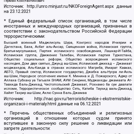
Герман Константинович
Источник:
http://unro.minjust.ru/NKOForeignAgent.aspx
данные
на
23.12.2021
* Единый федеральный список организаций, в том числе
иностранных и международных организаций, признанных в
соответствии с законодательством Российской Федерации
террористическими:
Высший военный Маджлисуль Шура, Конгресс народов Ичкерии и
Дагестана, База, Асбат аль-Ансар, Священная война, Исламская группа,
Братья-мусульмане, Партия исламского освобождения, Лашкар-И-Тайба,
Исламская группа, Движение Талибан, Исламская партия Туркестана,
Общество социальных реформ, Общество возрождения исламского
наследия, Дом двух святых, Джунд аш-Шам, Исламский джихад – Джамаат
моджахедов, Аль-Каида в странах исламского Магриба, Имарат Кавказ,
АБТО, Правый сектор, Исламское государство, Джабха аль-Нусра ли-Ахль
аш-Шам, Народное ополчение имени К. Минина и Д. Пожарского, Аджр от
Аллаха Субхану уа Тагьаля SHAM, АУМ Синрике, Муджахеды джамаата Ат-
Тавхида Валь-Джихад, Чистопольский Джамаат, Рохнамо ба суи давлати
исломи, Террористическое сообщество Сеть, Катиба Таухид валь-Джихад,
Хайят Тахрир аш-Шам, Ахлю Сунна Валь Джамаа
Источник:
http://nac.gov.ru/terroristicheskie-i-ekstremistskie-
organizacii-i-materialy.html
данные на
06.12.2021
* Перечень общественных объединений и религиозных
организаций в отношении которых судом принято
вступившее в законную силу решение о ликвидации или
запрете деятельности: