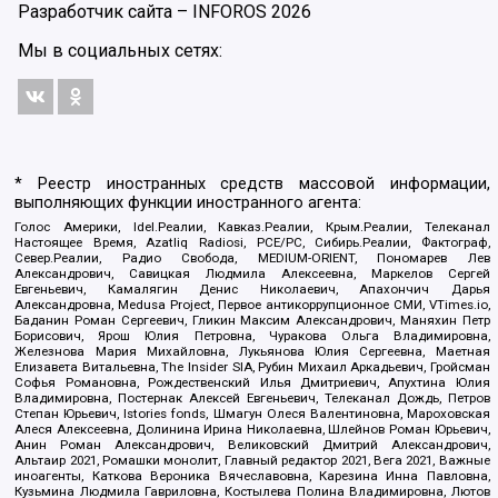
Разработчик сайта –
INFOROS
2026
Мы в социальных сетях:
* Реестр иностранных средств массовой информации,
выполняющих функции иностранного агента:
Голос Америки, Idel.Реалии, Кавказ.Реалии, Крым.Реалии, Телеканал
Настоящее Время, Azatliq Radiosi, PCE/PC, Сибирь.Реалии, Фактограф,
Север.Реалии, Радио Свобода, MEDIUM-ORIENT, Пономарев Лев
Александрович, Савицкая Людмила Алексеевна, Маркелов Сергей
Евгеньевич, Камалягин Денис Николаевич, Апахончич Дарья
Александровна, Medusa Project, Первое антикоррупционное СМИ, VTimes.io,
Баданин Роман Сергеевич, Гликин Максим Александрович, Маняхин Петр
Борисович, Ярош Юлия Петровна, Чуракова Ольга Владимировна,
Железнова Мария Михайловна, Лукьянова Юлия Сергеевна, Маетная
Елизавета Витальевна, The Insider SIA, Рубин Михаил Аркадьевич, Гройсман
Софья Романовна, Рождественский Илья Дмитриевич, Апухтина Юлия
Владимировна, Постернак Алексей Евгеньевич, Телеканал Дождь, Петров
Степан Юрьевич, Istories fonds, Шмагун Олеся Валентиновна, Мароховская
Алеся Алексеевна, Долинина Ирина Николаевна, Шлейнов Роман Юрьевич,
Анин Роман Александрович, Великовский Дмитрий Александрович,
Альтаир 2021, Ромашки монолит, Главный редактор 2021, Вега 2021, Важные
иноагенты, Каткова Вероника Вячеславовна, Карезина Инна Павловна,
Кузьмина Людмила Гавриловна, Костылева Полина Владимировна, Лютов