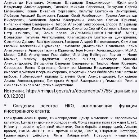
Александр Иванович, Жилкин Владимир Владимирович, Жилинский
Владимир Александрович, Тихонов Михаил Сергеевич, Пискунов Сергей
Евгеньевич, Ковин Виталий Сергеевич, Кильтау Екатерина Викторовна,
Любарев Аркадий Ефимович, Гурман Юрий Альбертович, Грезев Александр
Викторович, Важенков Артем Валерьевич, Иванова София Юрьевна,
Пигалкин Илья Валерьевич, Петров Алексей Викторович, Егоров Владимир
Владимирович, Гусев Андрей Юрьевич, Смирнов Сергей Сергеевич, Верзилов
Петр Юрьевич, ЗП, Зона права, ЖУРНАЛИСТ-ИНОСТРАННЫЙ АГЕНТ,
Вольтская Татьяна Анатольевна, Клепиковская Екатерина Дмитриевна,
Сотников Даниил Владимирович, Захаров Андрей Вячеславович, Симонов
Евгений Алексеевич, Сурначева Елизавета Дмитриевна, Соловьева Елена
Анатольевна, Арапова Галина Юрьевна, Перл Роман Александрович, МЕМО,
Mason G.E.S. Anonymous Foundation, Stichting Bellingcat, Якутия – Наше
Мнение, Москоу диджитал медиа, РС-Балт, Заговора Максим
Александрович, Ветошкина Валерия Валерьевна, Павлов Иван Юрьевич,
Скворцова Елена Сергеевна, Оленичев Максим Владимирович, Как бы
инагент, Кочетков Игорь Викторович, Иркутский союз библиофилов, Честные
выборы, Нобелевский призыв, Еланчик Олег Александрович, Григорьева
Алина Александровна, Григорьев Андрей Валерьевич , Гималова Регина
Эмилевна, Хисамова Регина Фаритовна
Источник:
https://minjust.gov.ru/ru/documents/7755/
данные на
03.12.2021
* Сведения реестра НКО, выполняющих функции
иностранного агента:
Гражданин.Армия.Право, Нижегородский центр немецкой и европейской
культуры, Центр гендерных исследований, Фонд защиты прав граждан Штаб,
Институт права и публичной политики, Фонд борьбы с коррупцией, Альянс
врачей, НАСИЛИЮ.НЕТ, Мы против СПИДа, СВЕЧА, Открытый Петербург,
Гуманитарное действие, Лига Избирателей, Правовая инициатива,