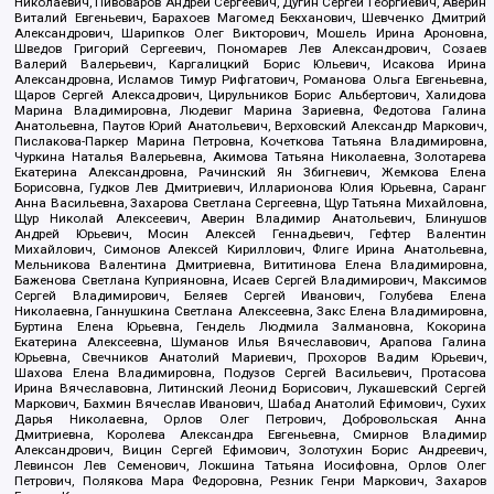
Николаевич, Пивоваров Андрей Сергеевич, Дугин Сергей Георгиевич, Аверин
Виталий Евгеньевич, Барахоев Магомед Бекханович, Шевченко Дмитрий
Александрович, Шарипков Олег Викторович, Мошель Ирина Ароновна,
Шведов Григорий Сергеевич, Пономарев Лев Александрович, Созаев
Валерий Валерьевич, Каргалицкий Борис Юльевич, Исакова Ирина
Александровна, Исламов Тимур Рифгатович, Романова Ольга Евгеньевна,
Щаров Сергей Алексадрович, Цирульников Борис Альбертович, Халидова
Марина Владимировна, Людевиг Марина Зариевна, Федотова Галина
Анатольевна, Паутов Юрий Анатольевич, Верховский Александр Маркович,
Пислакова-Паркер Марина Петровна, Кочеткова Татьяна Владимировна,
Чуркина Наталья Валерьевна, Акимова Татьяна Николаевна, Золотарева
Екатерина Александровна, Рачинский Ян Збигневич, Жемкова Елена
Борисовна, Гудков Лев Дмитриевич, Илларионова Юлия Юрьевна, Саранг
Анна Васильевна, Захарова Светлана Сергеевна, Щур Татьяна Михайловна,
Щур Николай Алексеевич, Аверин Владимир Анатольевич, Блинушов
Андрей Юрьевич, Мосин Алексей Геннадьевич, Гефтер Валентин
Михайлович, Симонов Алексей Кириллович, Флиге Ирина Анатольевна,
Мельникова Валентина Дмитриевна, Вититинова Елена Владимировна,
Баженова Светлана Куприяновна, Исаев Сергей Владимирович, Максимов
Сергей Владимирович, Беляев Сергей Иванович, Голубева Елена
Николаевна, Ганнушкина Светлана Алексеевна, Закс Елена Владимировна,
Буртина Елена Юрьевна, Гендель Людмила Залмановна, Кокорина
Екатерина Алексеевна, Шуманов Илья Вячеславович, Арапова Галина
Юрьевна, Свечников Анатолий Мариевич, Прохоров Вадим Юрьевич,
Шахова Елена Владимировна, Подузов Сергей Васильевич, Протасова
Ирина Вячеславовна, Литинский Леонид Борисович, Лукашевский Сергей
Маркович, Бахмин Вячеслав Иванович, Шабад Анатолий Ефимович, Сухих
Дарья Николаевна, Орлов Олег Петрович, Добровольская Анна
Дмитриевна, Королева Александра Евгеньевна, Смирнов Владимир
Александрович, Вицин Сергей Ефимович, Золотухин Борис Андреевич,
Левинсон Лев Семенович, Локшина Татьяна Иосифовна, Орлов Олег
Петрович, Полякова Мара Федоровна, Резник Генри Маркович, Захаров