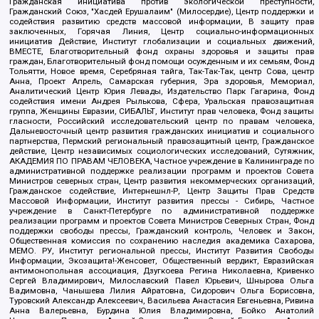
Гражданская инициатива против экологической преступности,
Гражданский Союз, "Хасдей Ерушалаим" (Милосердие), Центр поддержки и
содействия развитию средств массовой информации, В защиту прав
заключенных, Горячая Линия, Центр социально-информационных
инициатив Действие, Институт глобализации и социальных движений,
ВМЕСТЕ, Благотворительный фонд охраны здоровья и защиты прав
граждан, Благотворительный фонд помощи осужденным и их семьям, Фонд
Тольятти, Новое время, Серебряная тайга, Так-Так-Так, центр Сова, центр
Анна, Проект Апрель, Самарская губерния, Эра здоровья, Мемориал,
Аналитический Центр Юрия Левады, Издательство Парк Гагарина, Фонд
содействия имени Андрея Рылькова, Сфера, Уральская правозащитная
группа, Женщины Евразии, СИБАЛЬТ, Институт прав человека, Фонд защиты
гласности, Российский исследовательский центр по правам человека,
Дальневосточный центр развития гражданских инициатив и социального
партнерства, Пермский региональный правозащитный центр, Гражданское
действие, Центр независимых социологических исследований, Сутяжник,
АКАДЕМИЯ ПО ПРАВАМ ЧЕЛОВЕКА, Частное учреждение в Калининграде по
административной поддержке реализации программ и проектов Совета
Министров северных стран, Центр развития некоммерческих организаций,
Гражданское содействие, Интернешнл-Р, Центр Защиты Прав Средств
Массовой Информации, Институт развития прессы - Сибирь, Частное
учреждение в Санкт-Петербурге по административной поддержке
реализации программ и проектов Совета Министров Северных Стран, Фонд
поддержки свободы прессы, Гражданский контроль, Человек и Закон,
Общественная комиссия по сохранению наследия академика Сахарова,
МЕМО. РУ, Институт региональной прессы, Институт Развития Свободы
Информации, Экозащита!-Женсовет, Общественный вердикт, Евразийская
антимонопольная ассоциация, Дзугкоева Регина Николаевна, Кривенко
Сергей Владимирович, Милославский Павел Юрьевич, Шнырова Ольга
Вадимовна, Чанышева Лилия Айратовна, Сидорович Ольга Борисовна,
Туровский Александр Алексеевич, Васильева Анастасия Евгеньевна, Ривина
Анна Валерьевна, Бурдина Юлия Владимировна, Бойко Анатолий