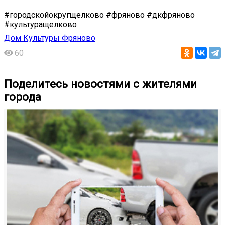
#городскойокругщелково #фряново #дкфряново
#культуращелково
Дом Культуры Фряново
60
Поделитесь новостями с жителями
города