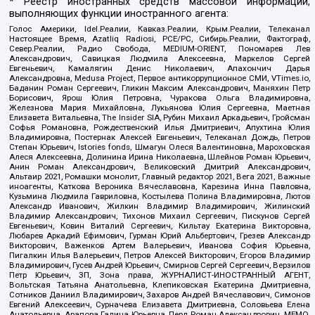
* Реестр иностранных средств массовой информации,
выполняющих функции иностранного агента:
Голос Америки, Idel.Реалии, Кавказ.Реалии, Крым.Реалии, Телеканал
Настоящее Время, Azatliq Radiosi, PCE/PC, Сибирь.Реалии, Фактограф,
Север.Реалии, Радио Свобода, MEDIUM-ORIENT, Пономарев Лев
Александрович, Савицкая Людмила Алексеевна, Маркелов Сергей
Евгеньевич, Камалягин Денис Николаевич, Апахончич Дарья
Александровна, Medusa Project, Первое антикоррупционное СМИ, VTimes.io,
Баданин Роман Сергеевич, Гликин Максим Александрович, Маняхин Петр
Борисович, Ярош Юлия Петровна, Чуракова Ольга Владимировна,
Железнова Мария Михайловна, Лукьянова Юлия Сергеевна, Маетная
Елизавета Витальевна, The Insider SIA, Рубин Михаил Аркадьевич, Гройсман
Софья Романовна, Рождественский Илья Дмитриевич, Апухтина Юлия
Владимировна, Постернак Алексей Евгеньевич, Телеканал Дождь, Петров
Степан Юрьевич, Istories fonds, Шмагун Олеся Валентиновна, Мароховская
Алеся Алексеевна, Долинина Ирина Николаевна, Шлейнов Роман Юрьевич,
Анин Роман Александрович, Великовский Дмитрий Александрович,
Альтаир 2021, Ромашки монолит, Главный редактор 2021, Вега 2021, Важные
иноагенты, Каткова Вероника Вячеславовна, Карезина Инна Павловна,
Кузьмина Людмила Гавриловна, Костылева Полина Владимировна, Лютов
Александр Иванович, Жилкин Владимир Владимирович, Жилинский
Владимир Александрович, Тихонов Михаил Сергеевич, Пискунов Сергей
Евгеньевич, Ковин Виталий Сергеевич, Кильтау Екатерина Викторовна,
Любарев Аркадий Ефимович, Гурман Юрий Альбертович, Грезев Александр
Викторович, Важенков Артем Валерьевич, Иванова София Юрьевна,
Пигалкин Илья Валерьевич, Петров Алексей Викторович, Егоров Владимир
Владимирович, Гусев Андрей Юрьевич, Смирнов Сергей Сергеевич, Верзилов
Петр Юрьевич, ЗП, Зона права, ЖУРНАЛИСТ-ИНОСТРАННЫЙ АГЕНТ,
Вольтская Татьяна Анатольевна, Клепиковская Екатерина Дмитриевна,
Сотников Даниил Владимирович, Захаров Андрей Вячеславович, Симонов
Евгений Алексеевич, Сурначева Елизавета Дмитриевна, Соловьева Елена
Анатольевна, Арапова Галина Юрьевна, Перл Роман Александрович, МЕМО,