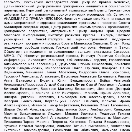
гласности, Российский исследовательский центр по правам человека,
Дальневосточный центр развития гражданских инициатив и социального
партнерства, Пермский региональный правозащитный центр, Гражданское
действие, Центр независимых социологических исследований, Сутяжник,
АКАДЕМИЯ ПО ПРАВАМ ЧЕЛОВЕКА, Частное учреждение в Калининграде по
административной поддержке реализации программ и проектов Совета
Министров северных стран, Центр развития некоммерческих организаций,
Гражданское содействие, Интернешнл-Р, Центр Защиты Прав Средств
Массовой Информации, Институт развития прессы - Сибирь, Частное
учреждение в Санкт-Петербурге по административной поддержке
реализации программ и проектов Совета Министров Северных Стран, Фонд
поддержки свободы прессы, Гражданский контроль, Человек и Закон,
Общественная комиссия по сохранению наследия академика Сахарова,
МЕМО. РУ, Институт региональной прессы, Институт Развития Свободы
Информации, Экозащита!-Женсовет, Общественный вердикт, Евразийская
антимонопольная ассоциация, Дзугкоева Регина Николаевна, Кривенко
Сергей Владимирович, Милославский Павел Юрьевич, Шнырова Ольга
Вадимовна, Чанышева Лилия Айратовна, Сидорович Ольга Борисовна,
Туровский Александр Алексеевич, Васильева Анастасия Евгеньевна, Ривина
Анна Валерьевна, Бурдина Юлия Владимировна, Бойко Анатолий
Николаевич, Пивоваров Андрей Сергеевич, Дугин Сергей Георгиевич, Аверин
Виталий Евгеньевич, Барахоев Магомед Бекханович, Шевченко Дмитрий
Александрович, Шарипков Олег Викторович, Мошель Ирина Ароновна,
Шведов Григорий Сергеевич, Пономарев Лев Александрович, Созаев
Валерий Валерьевич, Каргалицкий Борис Юльевич, Исакова Ирина
Александровна, Исламов Тимур Рифгатович, Романова Ольга Евгеньевна,
Щаров Сергей Алексадрович, Цирульников Борис Альбертович, Халидова
Марина Владимировна, Людевиг Марина Зариевна, Федотова Галина
Анатольевна, Паутов Юрий Анатольевич, Верховский Александр Маркович,
Пислакова-Паркер Марина Петровна, Кочеткова Татьяна Владимировна,
Чуркина Наталья Валерьевна, Акимова Татьяна Николаевна, Золотарева
Екатерина Александровна, Рачинский Ян Збигневич, Жемкова Елена