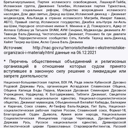
Братья-мусульмане, Партия исламского освобождения, Лашкар-И-Тайба,
Исламская группа, Движение Талибан, Исламская партия Туркестана,
Общество социальных реформ, Общество возрождения исламского
наследия, Дом двух святых, Джунд аш-Шам, Исламский джихад – Джамаат
моджахедов, Аль-Каида в странах исламского Магриба, Имарат Кавказ,
АБТО, Правый сектор, Исламское государство, Джабха аль-Нусра ли-Ахль
аш-Шам, Народное ополчение имени К. Минина и Д. Пожарского, Аджр от
Аллаха Субхану уа Тагьаля SHAM, АУМ Синрике, Муджахеды джамаата Ат-
Тавхида Валь-Джихад, Чистопольский Джамаат, Рохнамо ба суи давлати
исломи, Террористическое сообщество Сеть, Катиба Таухид валь-Джихад,
Хайят Тахрир аш-Шам, Ахлю Сунна Валь Джамаа
Источник:
http://nac.gov.ru/terroristicheskie-i-ekstremistskie-
organizacii-i-materialy.html
данные на
06.12.2021
* Перечень общественных объединений и религиозных
организаций в отношении которых судом принято
вступившее в законную силу решение о ликвидации или
запрете деятельности:
Национал-большевистская партия, ВЕК РА, Рада земли Кубанской Духовно
Родовой Державы Русь, организация Асгардская Славянская Община,
Община Капища Веды Перуна, Мужская Духовная Семинария Духовное
Учреждение, Нурджулар, К Богодержавию, Таблиги Джамаат, Свидетели
Иеговы, Русское национальное единство, Национал-социалистическое
общество, Джамаат мувахидов, Объединенный Вилайат Кабарды, Балкарии
и Карачая, Союз славян, Ат-Такфир Валь-Хиджра, Пит Буль, Национал-
социалистическая рабочая партия России, Славянский союз, Формат-18,
Благородный Орден Дьявола, Армия воли народа, Национальная
Социалистическая Инициатива города Череповца, Духовно-Родовая
Держава Русь, Русское национальное единство, Древнерусской
Инглистической церкви Православных Староверов-Инглингов, Русский