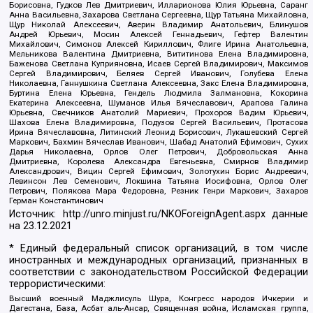
Борисовна, Гудков Лев Дмитриевич, Илларионова Юлия Юрьевна, Саранг
Анна Васильевна, Захарова Светлана Сергеевна, Щур Татьяна Михайловна,
Щур Николай Алексеевич, Аверин Владимир Анатольевич, Блинушов
Андрей Юрьевич, Мосин Алексей Геннадьевич, Гефтер Валентин
Михайлович, Симонов Алексей Кириллович, Флиге Ирина Анатольевна,
Мельникова Валентина Дмитриевна, Вититинова Елена Владимировна,
Баженова Светлана Куприяновна, Исаев Сергей Владимирович, Максимов
Сергей Владимирович, Беляев Сергей Иванович, Голубева Елена
Николаевна, Ганнушкина Светлана Алексеевна, Закс Елена Владимировна,
Буртина Елена Юрьевна, Гендель Людмила Залмановна, Кокорина
Екатерина Алексеевна, Шуманов Илья Вячеславович, Арапова Галина
Юрьевна, Свечников Анатолий Мариевич, Прохоров Вадим Юрьевич,
Шахова Елена Владимировна, Подузов Сергей Васильевич, Протасова
Ирина Вячеславовна, Литинский Леонид Борисович, Лукашевский Сергей
Маркович, Бахмин Вячеслав Иванович, Шабад Анатолий Ефимович, Сухих
Дарья Николаевна, Орлов Олег Петрович, Добровольская Анна
Дмитриевна, Королева Александра Евгеньевна, Смирнов Владимир
Александрович, Вицин Сергей Ефимович, Золотухин Борис Андреевич,
Левинсон Лев Семенович, Локшина Татьяна Иосифовна, Орлов Олег
Петрович, Полякова Мара Федоровна, Резник Генри Маркович, Захаров
Герман Константинович
Источник:
http://unro.minjust.ru/NKOForeignAgent.aspx
данные
на
23.12.2021
* Единый федеральный список организаций, в том числе
иностранных и международных организаций, признанных в
соответствии с законодательством Российской Федерации
террористическими:
Высший военный Маджлисуль Шура, Конгресс народов Ичкерии и
Дагестана, База, Асбат аль-Ансар, Священная война, Исламская группа,