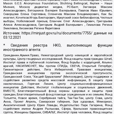
Mason G.E.S. Anonymous Foundation, Stichting Bellingcat, Якутия – Наше
Мнение, Москоу диджитал медиа, РС-Балт, Заговора Максим
Александрович, Ветошкина Валерия Валерьевна, Павлов Иван Юрьевич,
Скворцова Елена Сергеевна, Оленичев Максим Владимирович, Как бы
инагент, Кочетков Игорь Викторович, Иркутский союз библиофилов, Честные
выборы, Нобелевский призыв, Еланчик Олег Александрович, Григорьева
Алина Александровна, Григорьев Андрей Валерьевич , Гималова Регина
Эмилевна, Хисамова Регина Фаритовна
Источник:
https://minjust.gov.ru/ru/documents/7755/
данные на
03.12.2021
* Сведения реестра НКО, выполняющих функции
иностранного агента:
Гражданин.Армия.Право, Нижегородский центр немецкой и европейской
культуры, Центр гендерных исследований, Фонд защиты прав граждан Штаб,
Институт права и публичной политики, Фонд борьбы с коррупцией, Альянс
врачей, НАСИЛИЮ.НЕТ, Мы против СПИДа, СВЕЧА, Открытый Петербург,
Гуманитарное действие, Лига Избирателей, Правовая инициатива,
Гражданская инициатива против экологической преступности,
Гражданский Союз, "Хасдей Ерушалаим" (Милосердие), Центр поддержки и
содействия развитию средств массовой информации, В защиту прав
заключенных, Горячая Линия, Центр социально-информационных
инициатив Действие, Институт глобализации и социальных движений,
ВМЕСТЕ, Благотворительный фонд охраны здоровья и защиты прав
граждан, Благотворительный фонд помощи осужденным и их семьям, Фонд
Тольятти, Новое время, Серебряная тайга, Так-Так-Так, центр Сова, центр
Анна, Проект Апрель, Самарская губерния, Эра здоровья, Мемориал,
Аналитический Центр Юрия Левады, Издательство Парк Гагарина, Фонд
содействия имени Андрея Рылькова, Сфера, Уральская правозащитная
группа, Женщины Евразии, СИБАЛЬТ, Институт прав человека, Фонд защиты