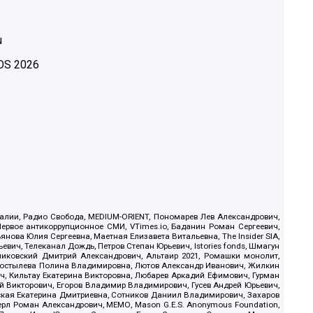
u
OS
2026
.Реалии, Радио Свобода, MEDIUM-ORIENT, Пономарев Лев Александрович,
ервое антикоррупционное СМИ, VTimes.io, Баданин Роман Сергеевич,
ова Юлия Сергеевна, Маетная Елизавета Витальевна, The Insider SIA,
ич, Телеканал Дождь, Петров Степан Юрьевич, Istories fonds, Шмагун
иковский Дмитрий Александрович, Альтаир 2021, Ромашки монолит,
, Костылева Полина Владимировна, Лютов Александр Иванович, Жилкин
, Кильтау Екатерина Викторовна, Любарев Аркадий Ефимович, Гурман
й Викторович, Егоров Владимир Владимирович, Гусев Андрей Юрьевич,
ская Екатерина Дмитриевна, Сотников Даниил Владимирович, Захаров
ерл Роман Александрович, МЕМО, Mason G.E.S. Anonymous Foundation,