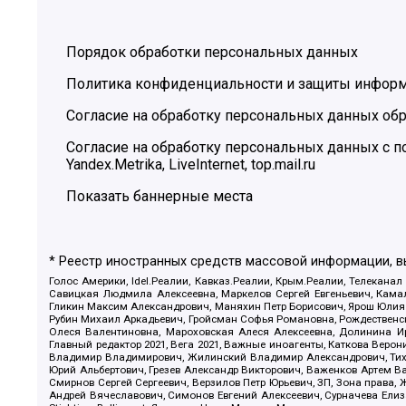
Порядок обработки персональных данных
Политика конфиденциальности и защиты инфор
Согласие на обработку персональных данных обр
Согласие на обработку персональных данных с
Yandex.Metrika, LiveInternet, top.mail.ru
Показать баннерные места
* Реестр иностранных средств массовой информации, 
Голос Америки, Idel.Реалии, Кавказ.Реалии, Крым.Реалии, Телеканал
Савицкая Людмила Алексеевна, Маркелов Сергей Евгеньевич, Камал
Гликин Максим Александрович, Маняхин Петр Борисович, Ярош Юлия П
Рубин Михаил Аркадьевич, Гройсман Софья Романовна, Рождественски
Олеся Валентиновна, Мароховская Алеся Алексеевна, Долинина И
Главный редактор 2021, Вега 2021, Важные иноагенты, Каткова Вер
Владимир Владимирович, Жилинский Владимир Александрович, Тихон
Юрий Альбертович, Грезев Александр Викторович, Важенков Артем В
Смирнов Сергей Сергеевич, Верзилов Петр Юрьевич, ЗП, Зона прав
Андрей Вячеславович, Симонов Евгений Алексеевич, Сурначева Елиз