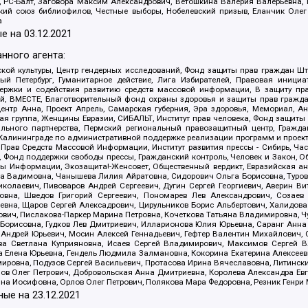
иа, РС-Балт, Заговора Максим Александрович, Ветошкина Валерия Валерьевна
ский союз библиофилов, Честные выборы, Нобелевский призыв, Еланчик Олег
а
е на
03.12.2021
нного агента:
ой культуры, Центр гендерных исследований, Фонд защиты прав граждан Шта
 Петербург, Гуманитарное действие, Лига Избирателей, Правовая инициат
держки и содействия развитию средств массовой информации, В защиту п
ий, ВМЕСТЕ, Благотворительный фонд охраны здоровья и защиты прав граж
, центр Анна, Проект Апрель, Самарская губерния, Эра здоровья, Мемориал,
я группа, Женщины Евразии, СИБАЛЬТ, Институт прав человека, Фонд защиты 
льного партнерства, Пермский региональный правозащитный центр, Граждан
лининграде по административной поддержке реализации программ и проекто
 Прав Средств Массовой Информации, Институт развития прессы - Сибирь, Ча
, Фонд поддержки свободы прессы, Гражданский контроль, Человек и Закон, 
оды Информации, Экозащита!-Женсовет, Общественный вердикт, Евразийская а
 Вадимовна, Чанышева Лилия Айратовна, Сидорович Ольга Борисовна, Туровс
олаевич, Пивоваров Андрей Сергеевич, Дугин Сергей Георгиевич, Аверин В
вна, Шведов Григорий Сергеевич, Пономарев Лев Александрович, Созаев
евна, Щаров Сергей Алексадрович, Цирульников Борис Альбертович, Халидо
ович, Пислакова-Паркер Марина Петровна, Кочеткова Татьяна Владимировна, Ч
Борисовна, Гудков Лев Дмитриевич, Илларионова Юлия Юрьевна, Саранг Анна
Андрей Юрьевич, Мосин Алексей Геннадьевич, Гефтер Валентин Михайлович,
а Светлана Куприяновна, Исаев Сергей Владимирович, Максимов Сергей Вл
а Елена Юрьевна, Гендель Людмила Залмановна, Кокорина Екатерина Алексее
ровна, Подузов Сергей Васильевич, Протасова Ирина Вячеславовна, Литинск
ов Олег Петрович, Добровольская Анна Дмитриевна, Королева Александра Ев
яна Иосифовна, Орлов Олег Петрович, Полякова Мара Федоровна, Резник Генри
ные на
23.12.2021