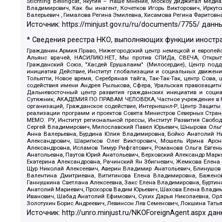
Stichting Bellingcat, Якутия – Наше Мнение, Москоу диджитал мед
Владимирович, Как бы инагент, Кочетков Игорь Викторович, Иркут
Валерьевич , Гималова Регина Эмилевна, Хисамова Регина Фаритовн
Источник:
https://minjust.gov.ru/ru/documents/7755/
данны
* Сведения реестра НКО, выполняющих функции иностра
Гражданин.Армия.Право, Нижегородский центр немецкой и европейск
Альянс врачей, НАСИЛИЮ.НЕТ, Мы против СПИДа, СВЕЧА, Открытый
Гражданский Союз, "Хасдей Ерушалаим" (Милосердие), Центр под
инициатив Действие, Институт глобализации и социальных движен
Тольятти, Новое время, Серебряная тайга, Так-Так-Так, центр Сова
содействия имени Андрея Рылькова, Сфера, Уральская правозащитна
Дальневосточный центр развития гражданских инициатив и социа
Сутяжник, АКАДЕМИЯ ПО ПРАВАМ ЧЕЛОВЕКА, Частное учреждение в Ка
организаций, Гражданское содействие, Интернешнл-Р, Центр Защиты
реализации программ и проектов Совета Министров Северных Стран
МЕМО. РУ, Институт региональной прессы, Институт Развития Своб
Сергей Владимирович, Милославский Павел Юрьевич, Шнырова Ольга
Анна Валерьевна, Бурдина Юлия Владимировна, Бойко Анатолий Ник
Александрович, Шарипков Олег Викторович, Мошель Ирина Ароно
Александровна, Исламов Тимур Рифгатович, Романова Ольга Евгень
Анатольевна, Паутов Юрий Анатольевич, Верховский Александр Марк
Екатерина Александровна, Рачинский Ян Збигневич, Жемкова Елена 
Щур Николай Алексеевич, Аверин Владимир Анатольевич, Блинушов 
Валентина Дмитриевна, Вититинова Елена Владимировна, Баженов
Ганнушкина Светлана Алексеевна, Закс Елена Владимировна, Буртин
Анатолий Мариевич, Прохоров Вадим Юрьевич, Шахова Елена Владими
Иванович, Шабад Анатолий Ефимович, Сухих Дарья Николаевна, Орл
Золотухин Борис Андреевич, Левинсон Лев Семенович, Локшина Тать
Источник:
http://unro.minjust.ru/NKOForeignAgent.aspx
дан