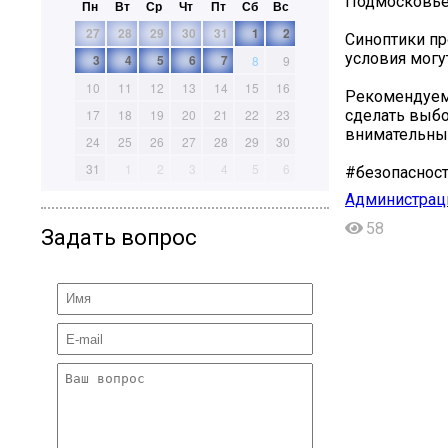
Подмосковье
Пн
Вт
Ср
Чт
Пт
Сб
Вс
27
28
29
30
31
1
2
Синоптики пр
условия могу
3
4
5
6
7
8
9
10
11
12
13
14
15
16
Рекомендуем 
сделать выбо
17
18
19
20
21
22
23
внимательным
24
25
26
27
28
29
30
31
1
2
3
4
5
6
#безопаснос
Администраци
58
Задать вопрос