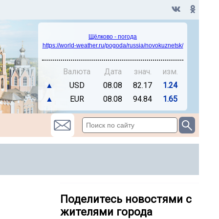
Щёлково - погода
https://world-weather.ru/pogoda/russia/novokuznetsk/
Валюта
Дата
знач.
изм.
▲
USD
08.08
82.17
1.24
▲
EUR
08.08
94.84
1.65
Поделитесь новостями с
жителями города