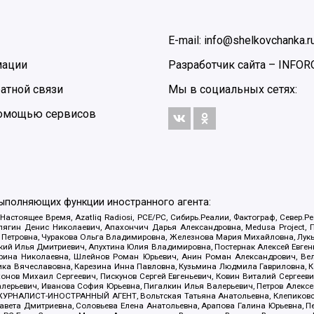
E-mail: info@shelkovchanka.r
мации
Разработчик сайта –
INFOR
атной связи
Мы в социальных сетях:
 помощью сервисов
выполняющих функции иностранного агента:
 Настоящее Время, Azatliq Radiosi, PCE/PC, Сибирь.Реалии, Фактограф, Север
ягин Денис Николаевич, Апахончич Дарья Александровна, Medusa Project, П
етровна, Чуракова Ольга Владимировна, Железнова Мария Михайловна, Лукьян
й Илья Дмитриевич, Апухтина Юлия Владимировна, Постернак Алексей Евгеньев
рина Николаевна, Шлейнов Роман Юрьевич, Анин Роман Александрович, Вел
оника Вячеславовна, Карезина Инна Павловна, Кузьмина Людмила Гавриловна
ов Михаил Сергеевич, Пискунов Сергей Евгеньевич, Ковин Виталий Сергеевич
алерьевич, Иванова София Юрьевна, Пигалкин Илья Валерьевич, Петров Алексе
а, ЖУРНАЛИСТ-ИНОСТРАННЫЙ АГЕНТ, Вольтская Татьяна Анатольевна, Клепиков
авета Дмитриевна, Соловьева Елена Анатольевна, Арапова Галина Юрьевна, П