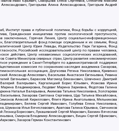
, Павлов Иван Юрьевич, Скворцова Елена Сергеевна, Оленичев Максим
 Александрович, Григорьева Алина Александровна, Григорьев Андрей
б, Институт права и публичной политики, Фонд борьбы с коррупцией,
ива, Гражданская инициатива против экологической преступности,
рав заключенных, Горячая Линия, Центр социально-информационных
дан, Благотворительный фонд помощи осужденным и их семьям, Фонд
 Аналитический Центр Юрия Левады, Издательство Парк Гагарина, Фонд
гласности, Российский исследовательский центр по правам человека,
ское действие, Центр независимых социологических исследований,
в Совета Министров северных стран, Центр развития некоммерческих
стное учреждение в Санкт-Петербурге по административной поддержке
Общественная комиссия по сохранению наследия академика Сахарова,
нтимонопольная ассоциация, Дзугкоева Регина Николаевна, Кривенко
кий Александр Алексеевич, Васильева Анастасия Евгеньевна, Ривина
италий Евгеньевич, Барахоев Магомед Бекханович, Шевченко Дмитрий
 Валерий Валерьевич, Каргалицкий Борис Юльевич, Исакова Ирина
ва Марина Владимировна, Людевиг Марина Зариевна, Федотова Галина
уркина Наталья Валерьевна, Акимова Татьяна Николаевна, Золотарева
 Васильевна, Захарова Светлана Сергеевна, Щур Татьяна Михайловна,
 Симонов Алексей Кириллович, Флиге Ирина Анатольевна, Мельникова
адимирович, Беляев Сергей Иванович, Голубева Елена Николаевна,
вна, Шуманов Илья Вячеславович, Арапова Галина Юрьевна, Свечников
ий Леонид Борисович, Лукашевский Сергей Маркович, Бахмин Вячеслав
геньевна, Смирнов Владимир Александрович, Вицин Сергей Ефимович,
 Маркович, Захаров Герман Константинович