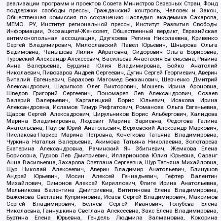
реализации программ и проектов Совета Министров Северных Стран, Фонд
поддержки свободы прессы, Гражданский контроль, Человек и Закон,
Общественная комиссия по сохранению наследия академика Сахарова,
МЕМО. РУ, Институт региональной прессы, Институт Развития Свободы
Информации, Экозащита!-Женсовет, Общественный вердикт, Евразийская
антимонопольная ассоциация, Дзугкоева Регина Николаевна, Кривенко
Сергей Владимирович, Милославский Павел Юрьевич, Шнырова Ольга
Вадимовна, Чанышева Лилия Айратовна, Сидорович Ольга Борисовна,
Туровский Александр Алексеевич, Васильева Анастасия Евгеньевна, Ривина
Анна Валерьевна, Бурдина Юлия Владимировна, Бойко Анатолий
Николаевич, Пивоваров Андрей Сергеевич, Дугин Сергей Георгиевич, Аверин
Виталий Евгеньевич, Барахоев Магомед Бекханович, Шевченко Дмитрий
Александрович, Шарипков Олег Викторович, Мошель Ирина Ароновна,
Шведов Григорий Сергеевич, Пономарев Лев Александрович, Созаев
Валерий Валерьевич, Каргалицкий Борис Юльевич, Исакова Ирина
Александровна, Исламов Тимур Рифгатович, Романова Ольга Евгеньевна,
Щаров Сергей Алексадрович, Цирульников Борис Альбертович, Халидова
Марина Владимировна, Людевиг Марина Зариевна, Федотова Галина
Анатольевна, Паутов Юрий Анатольевич, Верховский Александр Маркович,
Пислакова-Паркер Марина Петровна, Кочеткова Татьяна Владимировна,
Чуркина Наталья Валерьевна, Акимова Татьяна Николаевна, Золотарева
Екатерина Александровна, Рачинский Ян Збигневич, Жемкова Елена
Борисовна, Гудков Лев Дмитриевич, Илларионова Юлия Юрьевна, Саранг
Анна Васильевна, Захарова Светлана Сергеевна, Щур Татьяна Михайловна,
Щур Николай Алексеевич, Аверин Владимир Анатольевич, Блинушов
Андрей Юрьевич, Мосин Алексей Геннадьевич, Гефтер Валентин
Михайлович, Симонов Алексей Кириллович, Флиге Ирина Анатольевна,
Мельникова Валентина Дмитриевна, Вититинова Елена Владимировна,
Баженова Светлана Куприяновна, Исаев Сергей Владимирович, Максимов
Сергей Владимирович, Беляев Сергей Иванович, Голубева Елена
Николаевна, Ганнушкина Светлана Алексеевна, Закс Елена Владимировна,
Буртина Елена Юрьевна, Гендель Людмила Залмановна, Кокорина