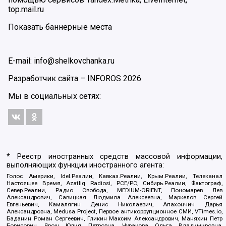
top.mail.ru
Показать баннерные места
E-mail: info@shelkovchanka.ru
Разработчик сайта –
INFOROS
2026
Мы в социальных сетях:
* Реестр иностранных средств массовой информации,
выполняющих функции иностранного агента:
Голос Америки, Idel.Реалии, Кавказ.Реалии, Крым.Реалии, Телеканал
Настоящее Время, Azatliq Radiosi, PCE/PC, Сибирь.Реалии, Фактограф,
Север.Реалии, Радио Свобода, MEDIUM-ORIENT, Пономарев Лев
Александрович, Савицкая Людмила Алексеевна, Маркелов Сергей
Евгеньевич, Камалягин Денис Николаевич, Апахончич Дарья
Александровна, Medusa Project, Первое антикоррупционное СМИ, VTimes.io,
Баданин Роман Сергеевич, Гликин Максим Александрович, Маняхин Петр
Борисович, Ярош Юлия Петровна, Чуракова Ольга Владимировна,