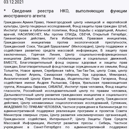
03.12.2021
* Сведения реестра НКО, выполняющих функции
иностранного агента:
Гражданин.Армия.Право, Нижегородский центр немецкой и европейской
культуры, Центр гендерных исследований, Фонд защиты прав граждан Штаб,
Институт права и публичной политики, Фонд борьбы с коррупцией, Альянс
врачей, НАСИЛИЮ.НЕТ, Мы против СПИДа, СВЕЧА, Открытый Петербург,
Гуманитарное действие, Лига Избирателей, Правовая инициатива,
Гражданская инициатива против экологической преступности,
Гражданский Союз, "Хасдей Ерушалаим" (Милосердие), Центр поддержки и
содействия развитию средств массовой информации, В защиту прав
заключенных, Горячая Линия, Центр социально-информационных
инициатив Действие, Институт глобализации и социальных движений,
ВМЕСТЕ, Благотворительный фонд охраны здоровья и защиты прав
граждан, Благотворительный фонд помощи осужденным и их семьям, Фонд
Тольятти, Новое время, Серебряная тайга, Так-Так-Так, центр Сова, центр
Анна, Проект Апрель, Самарская губерния, Эра здоровья, Мемориал,
Аналитический Центр Юрия Левады, Издательство Парк Гагарина, Фонд
содействия имени Андрея Рылькова, Сфера, Уральская правозащитная
группа, Женщины Евразии, СИБАЛЬТ, Институт прав человека, Фонд защиты
гласности, Российский исследовательский центр по правам человека,
Дальневосточный центр развития гражданских инициатив и социального
партнерства, Пермский региональный правозащитный центр, Гражданское
действие, Центр независимых социологических исследований, Сутяжник,
АКАДЕМИЯ ПО ПРАВАМ ЧЕЛОВЕКА, Частное учреждение в Калининграде по
административной поддержке реализации программ и проектов Совета
Министров северных стран, Центр развития некоммерческих организаций,
Гражданское содействие, Интернешнл-Р, Центр Защиты Прав Средств
Массовой Информации, Институт развития прессы - Сибирь, Частное
учреждение в Санкт-Петербурге по административной поддержке