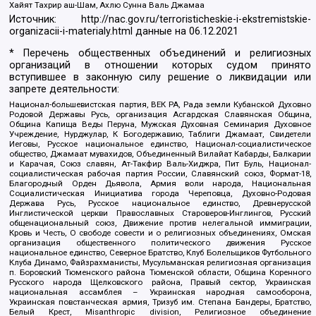
Хайят Тахрир аш-Шам, Ахлю Сунна Валь Джамаа
Источник:
http://nac.gov.ru/terroristicheskie-i-ekstremistskie-
organizacii-i-materialy.html
данные на
06.12.2021
* Перечень общественных объединений и религиозных
организаций в отношении которых судом принято
вступившее в законную силу решение о ликвидации или
запрете деятельности:
Национал-большевистская партия, ВЕК РА, Рада земли Кубанской Духовно
Родовой Державы Русь, организация Асгардская Славянская Община,
Община Капища Веды Перуна, Мужская Духовная Семинария Духовное
Учреждение, Нурджулар, К Богодержавию, Таблиги Джамаат, Свидетели
Иеговы, Русское национальное единство, Национал-социалистическое
общество, Джамаат мувахидов, Объединенный Вилайат Кабарды, Балкарии
и Карачая, Союз славян, Ат-Такфир Валь-Хиджра, Пит Буль, Национал-
социалистическая рабочая партия России, Славянский союз, Формат-18,
Благородный Орден Дьявола, Армия воли народа, Национальная
Социалистическая Инициатива города Череповца, Духовно-Родовая
Держава Русь, Русское национальное единство, Древнерусской
Инглистической церкви Православных Староверов-Инглингов, Русский
общенациональный союз, Движение против нелегальной иммиграции,
Кровь и Честь, О свободе совести и о религиозных объединениях, Омская
организация общественного политического движения Русское
национальное единство, Северное Братство, Клуб Болельщиков Футбольного
Клуба Динамо, Файзрахманисты, Мусульманская религиозная организация
п. Боровский Тюменского района Тюменской области, Община Коренного
Русского народа Щелковского района, Правый сектор, Украинская
национальная ассамблея – Украинская народная самооборона,
Украинская повстанческая армия, Тризуб им. Степана Бандеры, Братство,
Белый Крест, Misanthropic division, Религиозное объединение