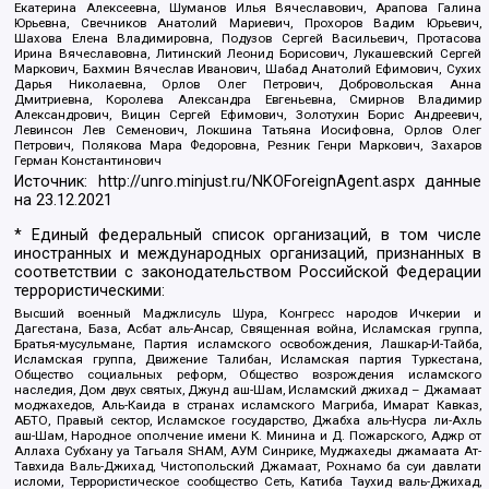
Екатерина Алексеевна, Шуманов Илья Вячеславович, Арапова Галина
Юрьевна, Свечников Анатолий Мариевич, Прохоров Вадим Юрьевич,
Шахова Елена Владимировна, Подузов Сергей Васильевич, Протасова
Ирина Вячеславовна, Литинский Леонид Борисович, Лукашевский Сергей
Маркович, Бахмин Вячеслав Иванович, Шабад Анатолий Ефимович, Сухих
Дарья Николаевна, Орлов Олег Петрович, Добровольская Анна
Дмитриевна, Королева Александра Евгеньевна, Смирнов Владимир
Александрович, Вицин Сергей Ефимович, Золотухин Борис Андреевич,
Левинсон Лев Семенович, Локшина Татьяна Иосифовна, Орлов Олег
Петрович, Полякова Мара Федоровна, Резник Генри Маркович, Захаров
Герман Константинович
Источник:
http://unro.minjust.ru/NKOForeignAgent.aspx
данные
на
23.12.2021
* Единый федеральный список организаций, в том числе
иностранных и международных организаций, признанных в
соответствии с законодательством Российской Федерации
террористическими:
Высший военный Маджлисуль Шура, Конгресс народов Ичкерии и
Дагестана, База, Асбат аль-Ансар, Священная война, Исламская группа,
Братья-мусульмане, Партия исламского освобождения, Лашкар-И-Тайба,
Исламская группа, Движение Талибан, Исламская партия Туркестана,
Общество социальных реформ, Общество возрождения исламского
наследия, Дом двух святых, Джунд аш-Шам, Исламский джихад – Джамаат
моджахедов, Аль-Каида в странах исламского Магриба, Имарат Кавказ,
АБТО, Правый сектор, Исламское государство, Джабха аль-Нусра ли-Ахль
аш-Шам, Народное ополчение имени К. Минина и Д. Пожарского, Аджр от
Аллаха Субхану уа Тагьаля SHAM, АУМ Синрике, Муджахеды джамаата Ат-
Тавхида Валь-Джихад, Чистопольский Джамаат, Рохнамо ба суи давлати
исломи, Террористическое сообщество Сеть, Катиба Таухид валь-Джихад,