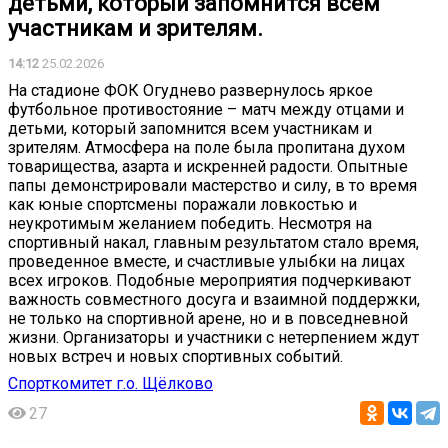
детьми, который запомнится всем
участникам и зрителям.
14:12
25.02.2026
На стадионе ФОК Огуднево развернулось яркое
футбольное противостояние – матч между отцами и
детьми, который запомнится всем участникам и
зрителям. Атмосфера на поле была пропитана духом
товарищества, азарта и искренней радости. Опытные
папы демонстрировали мастерство и силу, в то время
как юные спортсмены поражали ловкостью и
неукротимым желанием победить. Несмотря на
спортивный накал, главным результатом стало время,
проведенное вместе, и счастливые улыбки на лицах
всех игроков. Подобные мероприятия подчеркивают
важность совместного досуга и взаимной поддержки,
не только на спортивной арене, но и в повседневной
жизни. Организаторы и участники с нетерпением ждут
новых встреч и новых спортивных событий.
Спорткомитет г.о. Щёлково
27