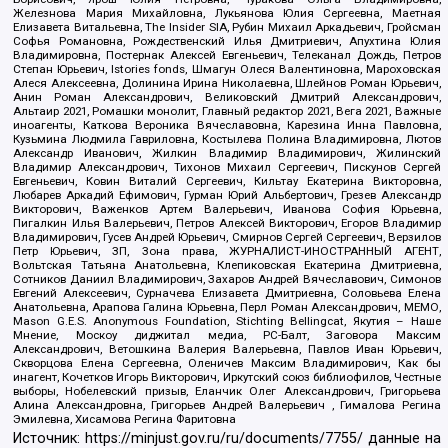
Железнова Мария Михайловна, Лукьянова Юлия Сергеевна, Маетная
Елизавета Витальевна, The Insider SIA, Рубин Михаил Аркадьевич, Гройсман
Софья Романовна, Рождественский Илья Дмитриевич, Апухтина Юлия
Владимировна, Постернак Алексей Евгеньевич, Телеканал Дождь, Петров
Степан Юрьевич, Istories fonds, Шмагун Олеся Валентиновна, Мароховская
Алеся Алексеевна, Долинина Ирина Николаевна, Шлейнов Роман Юрьевич,
Анин Роман Александрович, Великовский Дмитрий Александрович,
Альтаир 2021, Ромашки монолит, Главный редактор 2021, Вега 2021, Важные
иноагенты, Каткова Вероника Вячеславовна, Карезина Инна Павловна,
Кузьмина Людмила Гавриловна, Костылева Полина Владимировна, Лютов
Александр Иванович, Жилкин Владимир Владимирович, Жилинский
Владимир Александрович, Тихонов Михаил Сергеевич, Пискунов Сергей
Евгеньевич, Ковин Виталий Сергеевич, Кильтау Екатерина Викторовна,
Любарев Аркадий Ефимович, Гурман Юрий Альбертович, Грезев Александр
Викторович, Важенков Артем Валерьевич, Иванова София Юрьевна,
Пигалкин Илья Валерьевич, Петров Алексей Викторович, Егоров Владимир
Владимирович, Гусев Андрей Юрьевич, Смирнов Сергей Сергеевич, Верзилов
Петр Юрьевич, ЗП, Зона права, ЖУРНАЛИСТ-ИНОСТРАННЫЙ АГЕНТ,
Вольтская Татьяна Анатольевна, Клепиковская Екатерина Дмитриевна,
Сотников Даниил Владимирович, Захаров Андрей Вячеславович, Симонов
Евгений Алексеевич, Сурначева Елизавета Дмитриевна, Соловьева Елена
Анатольевна, Арапова Галина Юрьевна, Перл Роман Александрович, МЕМО,
Mason G.E.S. Anonymous Foundation, Stichting Bellingcat, Якутия – Наше
Мнение, Москоу диджитал медиа, РС-Балт, Заговора Максим
Александрович, Ветошкина Валерия Валерьевна, Павлов Иван Юрьевич,
Скворцова Елена Сергеевна, Оленичев Максим Владимирович, Как бы
инагент, Кочетков Игорь Викторович, Иркутский союз библиофилов, Честные
выборы, Нобелевский призыв, Еланчик Олег Александрович, Григорьева
Алина Александровна, Григорьев Андрей Валерьевич , Гималова Регина
Эмилевна, Хисамова Регина Фаритовна
Источник:
https://minjust.gov.ru/ru/documents/7755/
данные на