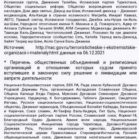
Исламская группа, Движение Талибан, Исламская партия Туркестана,
Общество социальных реформ, Общество возрождения исламского
наследия, Дом двух святых, Джунд аш-Шам, Исламский джихад – Джамаат
моджахедов, Аль-Каида в странах исламского Магриба, Имарат Кавказ,
АБТО, Правый сектор, Исламское государство, Джабха аль-Нусра ли-Ахль
аш-Шам, Народное ополчение имени К. Минина и Д. Пожарского, Аджр от
Аллаха Субхану уа Тагьаля SHAM, АУМ Синрике, Муджахеды джамаата Ат-
Тавхида Валь-Джихад, Чистопольский Джамаат, Рохнамо ба суи давлати
исломи, Террористическое сообщество Сеть, Катиба Таухид валь-Джихад,
Хайят Тахрир аш-Шам, Ахлю Сунна Валь Джамаа
Источник:
http://nac.gov.ru/terroristicheskie-i-ekstremistskie-
organizacii-i-materialy.html
данные на
06.12.2021
* Перечень общественных объединений и религиозных
организаций в отношении которых судом принято
вступившее в законную силу решение о ликвидации или
запрете деятельности:
Национал-большевистская партия, ВЕК РА, Рада земли Кубанской Духовно
Родовой Державы Русь, организация Асгардская Славянская Община,
Община Капища Веды Перуна, Мужская Духовная Семинария Духовное
Учреждение, Нурджулар, К Богодержавию, Таблиги Джамаат, Свидетели
Иеговы, Русское национальное единство, Национал-социалистическое
общество, Джамаат мувахидов, Объединенный Вилайат Кабарды, Балкарии
и Карачая, Союз славян, Ат-Такфир Валь-Хиджра, Пит Буль, Национал-
социалистическая рабочая партия России, Славянский союз, Формат-18,
Благородный Орден Дьявола, Армия воли народа, Национальная
Социалистическая Инициатива города Череповца, Духовно-Родовая
Держава Русь, Русское национальное единство, Древнерусской
Инглистической церкви Православных Староверов-Инглингов, Русский
общенациональный союз, Движение против нелегальной иммиграции,