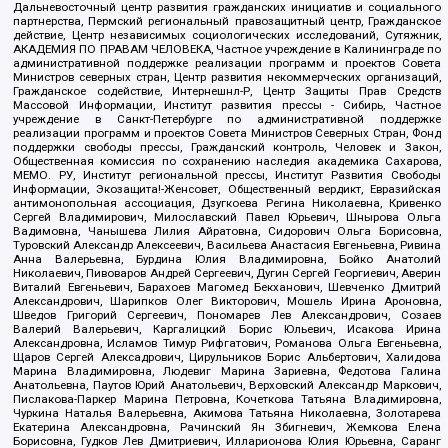
Дальневосточный центр развития гражданских инициатив и социального
партнерства, Пермский региональный правозащитный центр, Гражданское
действие, Центр независимых социологических исследований, Сутяжник,
АКАДЕМИЯ ПО ПРАВАМ ЧЕЛОВЕКА, Частное учреждение в Калининграде по
административной поддержке реализации программ и проектов Совета
Министров северных стран, Центр развития некоммерческих организаций,
Гражданское содействие, Интернешнл-Р, Центр Защиты Прав Средств
Массовой Информации, Институт развития прессы - Сибирь, Частное
учреждение в Санкт-Петербурге по административной поддержке
реализации программ и проектов Совета Министров Северных Стран, Фонд
поддержки свободы прессы, Гражданский контроль, Человек и Закон,
Общественная комиссия по сохранению наследия академика Сахарова,
МЕМО. РУ, Институт региональной прессы, Институт Развития Свободы
Информации, Экозащита!-Женсовет, Общественный вердикт, Евразийская
антимонопольная ассоциация, Дзугкоева Регина Николаевна, Кривенко
Сергей Владимирович, Милославский Павел Юрьевич, Шнырова Ольга
Вадимовна, Чанышева Лилия Айратовна, Сидорович Ольга Борисовна,
Туровский Александр Алексеевич, Васильева Анастасия Евгеньевна, Ривина
Анна Валерьевна, Бурдина Юлия Владимировна, Бойко Анатолий
Николаевич, Пивоваров Андрей Сергеевич, Дугин Сергей Георгиевич, Аверин
Виталий Евгеньевич, Барахоев Магомед Бекханович, Шевченко Дмитрий
Александрович, Шарипков Олег Викторович, Мошель Ирина Ароновна,
Шведов Григорий Сергеевич, Пономарев Лев Александрович, Созаев
Валерий Валерьевич, Каргалицкий Борис Юльевич, Исакова Ирина
Александровна, Исламов Тимур Рифгатович, Романова Ольга Евгеньевна,
Щаров Сергей Алексадрович, Цирульников Борис Альбертович, Халидова
Марина Владимировна, Людевиг Марина Зариевна, Федотова Галина
Анатольевна, Паутов Юрий Анатольевич, Верховский Александр Маркович,
Пислакова-Паркер Марина Петровна, Кочеткова Татьяна Владимировна,
Чуркина Наталья Валерьевна, Акимова Татьяна Николаевна, Золотарева
Екатерина Александровна, Рачинский Ян Збигневич, Жемкова Елена
Борисовна, Гудков Лев Дмитриевич, Илларионова Юлия Юрьевна, Саранг