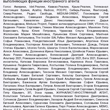
выполняющих функции иностранного агента:
Голос Америки, Idel.Реалии, Кавказ.Реалии, Крым.Реалии, Телеканал
Настоящее Время, Azatliq Radiosi, PCE/PC, Сибирь.Реалии, Фактограф,
Север.Реалии, Радио Свобода, MEDIUM-ORIENT, Пономарев Лев
Александрович, Савицкая Людмила Алексеевна, Маркелов Сергей
Евгеньевич, Камалягин Денис Николаевич, Апахончич Дарья
Александровна, Medusa Project, Первое антикоррупционное СМИ, VTimes.io,
Баданин Роман Сергеевич, Гликин Максим Александрович, Маняхин Петр
Борисович, Ярош Юлия Петровна, Чуракова Ольга Владимировна,
Железнова Мария Михайловна, Лукьянова Юлия Сергеевна, Маетная
Елизавета Витальевна, The Insider SIA, Рубин Михаил Аркадьевич, Гройсман
Софья Романовна, Рождественский Илья Дмитриевич, Апухтина Юлия
Владимировна, Постернак Алексей Евгеньевич, Телеканал Дождь, Петров
Степан Юрьевич, Istories fonds, Шмагун Олеся Валентиновна, Мароховская
Алеся Алексеевна, Долинина Ирина Николаевна, Шлейнов Роман Юрьевич,
Анин Роман Александрович, Великовский Дмитрий Александрович,
Альтаир 2021, Ромашки монолит, Главный редактор 2021, Вега 2021, Важные
иноагенты, Каткова Вероника Вячеславовна, Карезина Инна Павловна,
Кузьмина Людмила Гавриловна, Костылева Полина Владимировна, Лютов
Александр Иванович, Жилкин Владимир Владимирович, Жилинский
Владимир Александрович, Тихонов Михаил Сергеевич, Пискунов Сергей
Евгеньевич, Ковин Виталий Сергеевич, Кильтау Екатерина Викторовна,
Любарев Аркадий Ефимович, Гурман Юрий Альбертович, Грезев Александр
Викторович, Важенков Артем Валерьевич, Иванова София Юрьевна,
Пигалкин Илья Валерьевич, Петров Алексей Викторович, Егоров Владимир
Владимирович, Гусев Андрей Юрьевич, Смирнов Сергей Сергеевич, Верзилов
Петр Юрьевич, ЗП, Зона права, ЖУРНАЛИСТ-ИНОСТРАННЫЙ АГЕНТ,
Вольтская Татьяна Анатольевна, Клепиковская Екатерина Дмитриевна,
Сотников Даниил Владимирович, Захаров Андрей Вячеславович, Симонов
Евгений Алексеевич, Сурначева Елизавета Дмитриевна, Соловьева Елена
Анатольевна, Арапова Галина Юрьевна, Перл Роман Александрович, МЕМО,
Mason G.E.S. Anonymous Foundation, Stichting Bellingcat, Якутия – Наше