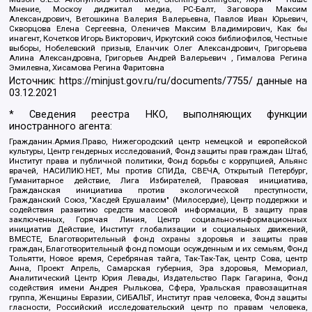
Мнение, Москоу диджитал медиа, РС-Балт, Заговора Максим
Александрович, Ветошкина Валерия Валерьевна, Павлов Иван Юрьевич,
Скворцова Елена Сергеевна, Оленичев Максим Владимирович, Как бы
инагент, Кочетков Игорь Викторович, Иркутский союз библиофилов, Честные
выборы, Нобелевский призыв, Еланчик Олег Александрович, Григорьева
Алина Александровна, Григорьев Андрей Валерьевич , Гималова Регина
Эмилевна, Хисамова Регина Фаритовна
Источник:
https://minjust.gov.ru/ru/documents/7755/
данные на
03.12.2021
* Сведения реестра НКО, выполняющих функции
иностранного агента:
Гражданин.Армия.Право, Нижегородский центр немецкой и европейской
культуры, Центр гендерных исследований, Фонд защиты прав граждан Штаб,
Институт права и публичной политики, Фонд борьбы с коррупцией, Альянс
врачей, НАСИЛИЮ.НЕТ, Мы против СПИДа, СВЕЧА, Открытый Петербург,
Гуманитарное действие, Лига Избирателей, Правовая инициатива,
Гражданская инициатива против экологической преступности,
Гражданский Союз, "Хасдей Ерушалаим" (Милосердие), Центр поддержки и
содействия развитию средств массовой информации, В защиту прав
заключенных, Горячая Линия, Центр социально-информационных
инициатив Действие, Институт глобализации и социальных движений,
ВМЕСТЕ, Благотворительный фонд охраны здоровья и защиты прав
граждан, Благотворительный фонд помощи осужденным и их семьям, Фонд
Тольятти, Новое время, Серебряная тайга, Так-Так-Так, центр Сова, центр
Анна, Проект Апрель, Самарская губерния, Эра здоровья, Мемориал,
Аналитический Центр Юрия Левады, Издательство Парк Гагарина, Фонд
содействия имени Андрея Рылькова, Сфера, Уральская правозащитная
группа, Женщины Евразии, СИБАЛЬТ, Институт прав человека, Фонд защиты
гласности, Российский исследовательский центр по правам человека,