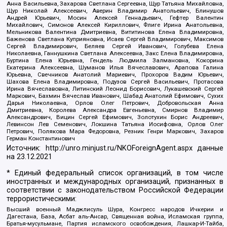
Анна Васильевна, Захарова Светлана Сергеевна, Щур Татьяна Михайловна,
Щур Николай Алексеевич, Аверин Владимир Анатольевич, Блинушов
Андрей Юрьевич, Мосин Алексей Геннадьевич, Гефтер Валентин
Михайлович, Симонов Алексей Кириллович, Флиге Ирина Анатольевна,
Мельникова Валентина Дмитриевна, Вититинова Елена Владимировна,
Баженова Светлана Куприяновна, Исаев Сергей Владимирович, Максимов
Сергей Владимирович, Беляев Сергей Иванович, Голубева Елена
Николаевна, Ганнушкина Светлана Алексеевна, Закс Елена Владимировна,
Буртина Елена Юрьевна, Гендель Людмила Залмановна, Кокорина
Екатерина Алексеевна, Шуманов Илья Вячеславович, Арапова Галина
Юрьевна, Свечников Анатолий Мариевич, Прохоров Вадим Юрьевич,
Шахова Елена Владимировна, Подузов Сергей Васильевич, Протасова
Ирина Вячеславовна, Литинский Леонид Борисович, Лукашевский Сергей
Маркович, Бахмин Вячеслав Иванович, Шабад Анатолий Ефимович, Сухих
Дарья Николаевна, Орлов Олег Петрович, Добровольская Анна
Дмитриевна, Королева Александра Евгеньевна, Смирнов Владимир
Александрович, Вицин Сергей Ефимович, Золотухин Борис Андреевич,
Левинсон Лев Семенович, Локшина Татьяна Иосифовна, Орлов Олег
Петрович, Полякова Мара Федоровна, Резник Генри Маркович, Захаров
Герман Константинович
Источник:
http://unro.minjust.ru/NKOForeignAgent.aspx
данные
на
23.12.2021
* Единый федеральный список организаций, в том числе
иностранных и международных организаций, признанных в
соответствии с законодательством Российской Федерации
террористическими:
Высший военный Маджлисуль Шура, Конгресс народов Ичкерии и
Дагестана, База, Асбат аль-Ансар, Священная война, Исламская группа,
Братья-мусульмане, Партия исламского освобождения, Лашкар-И-Тайба,