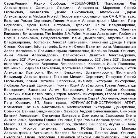
Север.Реалии, Радио Свобода, MEDIUM-ORIENT, Пономарев Лев
Александрович, Савицкая Людмила Алексеевна, Маркелов Сергей
Евгеньевич, Камалягин Денис Николаевич, Апахончич Дарья
Александровна, Medusa Project, Первое антикоррупционное СМИ, VTimes.io,
Баданин Роман Сергеевич, Гликин Максим Александрович, Маняхин Петр
Борисович, Ярош Юлия Петровна, Чуракова Ольга Владимировна,
Железнова Мария Михайловна, Лукьянова Юлия Сергеевна, Маетная
Елизавета Витальевна, The Insider SIA, Рубин Михаил Аркадьевич, Гройсман
Софья Романовна, Рождественский Илья Дмитриевич, Апухтина Юлия
Владимировна, Постернак Алексей Евгеньевич, Телеканал Дождь, Петров
Степан Юрьевич, Istories fonds, Шмагун Олеся Валентиновна, Мароховская
Алеся Алексеевна, Долинина Ирина Николаевна, Шлейнов Роман Юрьевич,
Анин Роман Александрович, Великовский Дмитрий Александрович,
Альтаир 2021, Ромашки монолит, Главный редактор 2021, Вега 2021, Важные
иноагенты, Каткова Вероника Вячеславовна, Карезина Инна Павловна,
Кузьмина Людмила Гавриловна, Костылева Полина Владимировна, Лютов
Александр Иванович, Жилкин Владимир Владимирович, Жилинский
Владимир Александрович, Тихонов Михаил Сергеевич, Пискунов Сергей
Евгеньевич, Ковин Виталий Сергеевич, Кильтау Екатерина Викторовна,
Любарев Аркадий Ефимович, Гурман Юрий Альбертович, Грезев Александр
Викторович, Важенков Артем Валерьевич, Иванова София Юрьевна,
Пигалкин Илья Валерьевич, Петров Алексей Викторович, Егоров Владимир
Владимирович, Гусев Андрей Юрьевич, Смирнов Сергей Сергеевич, Верзилов
Петр Юрьевич, ЗП, Зона права, ЖУРНАЛИСТ-ИНОСТРАННЫЙ АГЕНТ,
Вольтская Татьяна Анатольевна, Клепиковская Екатерина Дмитриевна,
Сотников Даниил Владимирович, Захаров Андрей Вячеславович, Симонов
Евгений Алексеевич, Сурначева Елизавета Дмитриевна, Соловьева Елена
Анатольевна, Арапова Галина Юрьевна, Перл Роман Александрович, МЕМО,
Mason G.E.S. Anonymous Foundation, Stichting Bellingcat, Якутия – Наше
Мнение, Москоу диджитал медиа, РС-Балт, Заговора Максим
Александрович, Ветошкина Валерия Валерьевна, Павлов Иван Юрьевич,
Скворцова Елена Сергеевна, Оленичев Максим Владимирович, Как бы