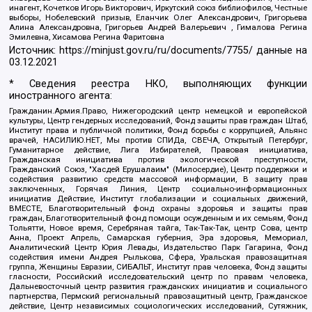
инагент, Кочетков Игорь Викторович, Иркутский союз библиофилов, Честные
выборы, Нобелевский призыв, Еланчик Олег Александрович, Григорьева
Алина Александровна, Григорьев Андрей Валерьевич , Гималова Регина
Эмилевна, Хисамова Регина Фаритовна
Источник:
https://minjust.gov.ru/ru/documents/7755/
данные на
03.12.2021
* Сведения реестра НКО, выполняющих функции
иностранного агента:
Гражданин.Армия.Право, Нижегородский центр немецкой и европейской
культуры, Центр гендерных исследований, Фонд защиты прав граждан Штаб,
Институт права и публичной политики, Фонд борьбы с коррупцией, Альянс
врачей, НАСИЛИЮ.НЕТ, Мы против СПИДа, СВЕЧА, Открытый Петербург,
Гуманитарное действие, Лига Избирателей, Правовая инициатива,
Гражданская инициатива против экологической преступности,
Гражданский Союз, "Хасдей Ерушалаим" (Милосердие), Центр поддержки и
содействия развитию средств массовой информации, В защиту прав
заключенных, Горячая Линия, Центр социально-информационных
инициатив Действие, Институт глобализации и социальных движений,
ВМЕСТЕ, Благотворительный фонд охраны здоровья и защиты прав
граждан, Благотворительный фонд помощи осужденным и их семьям, Фонд
Тольятти, Новое время, Серебряная тайга, Так-Так-Так, центр Сова, центр
Анна, Проект Апрель, Самарская губерния, Эра здоровья, Мемориал,
Аналитический Центр Юрия Левады, Издательство Парк Гагарина, Фонд
содействия имени Андрея Рылькова, Сфера, Уральская правозащитная
группа, Женщины Евразии, СИБАЛЬТ, Институт прав человека, Фонд защиты
гласности, Российский исследовательский центр по правам человека,
Дальневосточный центр развития гражданских инициатив и социального
партнерства, Пермский региональный правозащитный центр, Гражданское
действие, Центр независимых социологических исследований, Сутяжник,