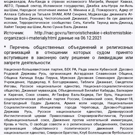
моджахедов, Аль-Каида в странах исламского Магриба, Имарат Кавказ,
АБТО, Правый сектор, Исламское государство, Джабха аль-Нусра ли-Ахль
аш-Шам, Народное ополчение имени К. Минина и Д. Пожарского, Аджр от
Аллаха Субхану уа Тагьаля SHAM, АУМ Синрике, Муджахеды джамаата Ат-
Тавхида Валь-Джихад, Чистопольский Джамаат, Рохнамо ба суи давлати
исломи, Террористическое сообщество Сеть, Катиба Таухид валь-Джихад,
Хайят Тахрир аш-Шам, Ахлю Сунна Валь Джамаа
Источник:
http://nac.gov.ru/terroristicheskie-i-ekstremistskie-
organizacii-i-materialy.html
данные на
06.12.2021
* Перечень общественных объединений и религиозных
организаций в отношении которых судом принято
вступившее в законную силу решение о ликвидации или
запрете деятельности:
Национал-большевистская партия, ВЕК РА, Рада земли Кубанской Духовно
Родовой Державы Русь, организация Асгардская Славянская Община,
Община Капища Веды Перуна, Мужская Духовная Семинария Духовное
Учреждение, Нурджулар, К Богодержавию, Таблиги Джамаат, Свидетели
Иеговы, Русское национальное единство, Национал-социалистическое
общество, Джамаат мувахидов, Объединенный Вилайат Кабарды, Балкарии
и Карачая, Союз славян, Ат-Такфир Валь-Хиджра, Пит Буль, Национал-
социалистическая рабочая партия России, Славянский союз, Формат-18,
Благородный Орден Дьявола, Армия воли народа, Национальная
Социалистическая Инициатива города Череповца, Духовно-Родовая
Держава Русь, Русское национальное единство, Древнерусской
Инглистической церкви Православных Староверов-Инглингов, Русский
общенациональный союз, Движение против нелегальной иммиграции,
Кровь и Честь, О свободе совести и о религиозных объединениях, Омская
организация общественного политического движения Русское
национальное единство, Северное Братство, Клуб Болельщиков Футбольного