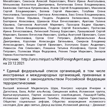
Михайлович, Симонов Алексей Кириллович, Флиге Ирина Анатольевна,
Мельникова Валентина Дмитриевна, Вититинова Елена Владимировна,
Баженова Светлана Куприяновна, Исаев Сергей Владимирович, Максимов
Сергей Владимирович, Беляев Сергей Иванович, Голубева Елена
Николаевна, Ганнушкина Светлана Алексеевна, Закс Елена Владимировна,
Буртина Елена Юрьевна, Гендель Людмила Залмановна, Кокорина
Екатерина Алексеевна, Шуманов Илья Вячеславович, Арапова Галина
Юрьевна, Свечников Анатолий Мариевич, Прохоров Вадим Юрьевич,
Шахова Елена Владимировна, Подузов Сергей Васильевич, Протасова
Ирина Вячеславовна, Литинский Леонид Борисович, Лукашевский Сергей
Маркович, Бахмин Вячеслав Иванович, Шабад Анатолий Ефимович, Сухих
Дарья Николаевна, Орлов Олег Петрович, Добровольская Анна
Дмитриевна, Королева Александра Евгеньевна, Смирнов Владимир
Александрович, Вицин Сергей Ефимович, Золотухин Борис Андреевич,
Левинсон Лев Семенович, Локшина Татьяна Иосифовна, Орлов Олег
Петрович, Полякова Мара Федоровна, Резник Генри Маркович, Захаров
Герман Константинович
Источник:
http://unro.minjust.ru/NKOForeignAgent.aspx
данные
на
23.12.2021
* Единый федеральный список организаций, в том числе
иностранных и международных организаций, признанных в
соответствии с законодательством Российской Федерации
террористическими:
Высший военный Маджлисуль Шура, Конгресс народов Ичкерии и
Дагестана, База, Асбат аль-Ансар, Священная война, Исламская группа,
Братья-мусульмане, Партия исламского освобождения, Лашкар-И-Тайба,
Исламская группа, Движение Талибан, Исламская партия Туркестана,
Общество социальных реформ, Общество возрождения исламского
наследия, Дом двух святых, Джунд аш-Шам, Исламский джихад – Джамаат