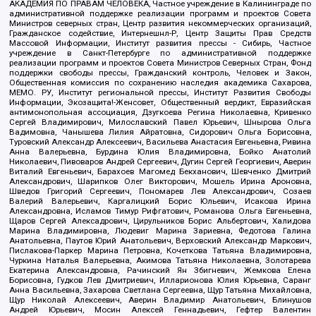
АКАДЕМИЯ ПО ПРАВАМ ЧЕЛОВЕКА, Частное учреждение в Калининграде по
административной поддержке реализации программ и проектов Совета
Министров северных стран, Центр развития некоммерческих организаций,
Гражданское содействие, Интернешнл-Р, Центр Защиты Прав Средств
Массовой Информации, Институт развития прессы - Сибирь, Частное
учреждение в Санкт-Петербурге по административной поддержке
реализации программ и проектов Совета Министров Северных Стран, Фонд
поддержки свободы прессы, Гражданский контроль, Человек и Закон,
Общественная комиссия по сохранению наследия академика Сахарова,
МЕМО. РУ, Институт региональной прессы, Институт Развития Свободы
Информации, Экозащита!-Женсовет, Общественный вердикт, Евразийская
антимонопольная ассоциация, Дзугкоева Регина Николаевна, Кривенко
Сергей Владимирович, Милославский Павел Юрьевич, Шнырова Ольга
Вадимовна, Чанышева Лилия Айратовна, Сидорович Ольга Борисовна,
Туровский Александр Алексеевич, Васильева Анастасия Евгеньевна, Ривина
Анна Валерьевна, Бурдина Юлия Владимировна, Бойко Анатолий
Николаевич, Пивоваров Андрей Сергеевич, Дугин Сергей Георгиевич, Аверин
Виталий Евгеньевич, Барахоев Магомед Бекханович, Шевченко Дмитрий
Александрович, Шарипков Олег Викторович, Мошель Ирина Ароновна,
Шведов Григорий Сергеевич, Пономарев Лев Александрович, Созаев
Валерий Валерьевич, Каргалицкий Борис Юльевич, Исакова Ирина
Александровна, Исламов Тимур Рифгатович, Романова Ольга Евгеньевна,
Щаров Сергей Алексадрович, Цирульников Борис Альбертович, Халидова
Марина Владимировна, Людевиг Марина Зариевна, Федотова Галина
Анатольевна, Паутов Юрий Анатольевич, Верховский Александр Маркович,
Пислакова-Паркер Марина Петровна, Кочеткова Татьяна Владимировна,
Чуркина Наталья Валерьевна, Акимова Татьяна Николаевна, Золотарева
Екатерина Александровна, Рачинский Ян Збигневич, Жемкова Елена
Борисовна, Гудков Лев Дмитриевич, Илларионова Юлия Юрьевна, Саранг
Анна Васильевна, Захарова Светлана Сергеевна, Щур Татьяна Михайловна,
Щур Николай Алексеевич, Аверин Владимир Анатольевич, Блинушов
Андрей Юрьевич, Мосин Алексей Геннадьевич, Гефтер Валентин