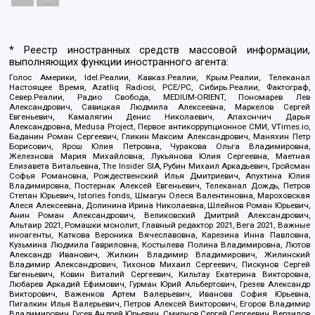
* Реестр иностранных средств массовой информации,
выполняющих функции иностранного агента:
Голос Америки, Idel.Реалии, Кавказ.Реалии, Крым.Реалии, Телеканал
Настоящее Время, Azatliq Radiosi, PCE/PC, Сибирь.Реалии, Фактограф,
Север.Реалии, Радио Свобода, MEDIUM-ORIENT, Пономарев Лев
Александрович, Савицкая Людмила Алексеевна, Маркелов Сергей
Евгеньевич, Камалягин Денис Николаевич, Апахончич Дарья
Александровна, Medusa Project, Первое антикоррупционное СМИ, VTimes.io,
Баданин Роман Сергеевич, Гликин Максим Александрович, Маняхин Петр
Борисович, Ярош Юлия Петровна, Чуракова Ольга Владимировна,
Железнова Мария Михайловна, Лукьянова Юлия Сергеевна, Маетная
Елизавета Витальевна, The Insider SIA, Рубин Михаил Аркадьевич, Гройсман
Софья Романовна, Рождественский Илья Дмитриевич, Апухтина Юлия
Владимировна, Постернак Алексей Евгеньевич, Телеканал Дождь, Петров
Степан Юрьевич, Istories fonds, Шмагун Олеся Валентиновна, Мароховская
Алеся Алексеевна, Долинина Ирина Николаевна, Шлейнов Роман Юрьевич,
Анин Роман Александрович, Великовский Дмитрий Александрович,
Альтаир 2021, Ромашки монолит, Главный редактор 2021, Вега 2021, Важные
иноагенты, Каткова Вероника Вячеславовна, Карезина Инна Павловна,
Кузьмина Людмила Гавриловна, Костылева Полина Владимировна, Лютов
Александр Иванович, Жилкин Владимир Владимирович, Жилинский
Владимир Александрович, Тихонов Михаил Сергеевич, Пискунов Сергей
Евгеньевич, Ковин Виталий Сергеевич, Кильтау Екатерина Викторовна,
Любарев Аркадий Ефимович, Гурман Юрий Альбертович, Грезев Александр
Викторович, Важенков Артем Валерьевич, Иванова София Юрьевна,
Пигалкин Илья Валерьевич, Петров Алексей Викторович, Егоров Владимир
Владимирович, Гусев Андрей Юрьевич, Смирнов Сергей Сергеевич, Верзилов