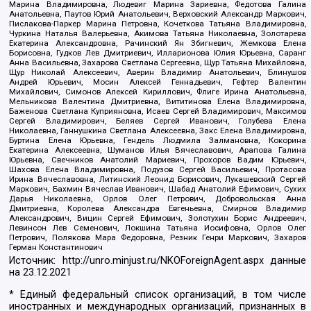
Марина Владимировна, Людевиг Марина Зариевна, Федотова Галина
Анатольевна, Паутов Юрий Анатольевич, Верховский Александр Маркович,
Пислакова-Паркер Марина Петровна, Кочеткова Татьяна Владимировна,
Чуркина Наталья Валерьевна, Акимова Татьяна Николаевна, Золотарева
Екатерина Александровна, Рачинский Ян Збигневич, Жемкова Елена
Борисовна, Гудков Лев Дмитриевич, Илларионова Юлия Юрьевна, Саранг
Анна Васильевна, Захарова Светлана Сергеевна, Щур Татьяна Михайловна,
Щур Николай Алексеевич, Аверин Владимир Анатольевич, Блинушов
Андрей Юрьевич, Мосин Алексей Геннадьевич, Гефтер Валентин
Михайлович, Симонов Алексей Кириллович, Флиге Ирина Анатольевна,
Мельникова Валентина Дмитриевна, Вититинова Елена Владимировна,
Баженова Светлана Куприяновна, Исаев Сергей Владимирович, Максимов
Сергей Владимирович, Беляев Сергей Иванович, Голубева Елена
Николаевна, Ганнушкина Светлана Алексеевна, Закс Елена Владимировна,
Буртина Елена Юрьевна, Гендель Людмила Залмановна, Кокорина
Екатерина Алексеевна, Шуманов Илья Вячеславович, Арапова Галина
Юрьевна, Свечников Анатолий Мариевич, Прохоров Вадим Юрьевич,
Шахова Елена Владимировна, Подузов Сергей Васильевич, Протасова
Ирина Вячеславовна, Литинский Леонид Борисович, Лукашевский Сергей
Маркович, Бахмин Вячеслав Иванович, Шабад Анатолий Ефимович, Сухих
Дарья Николаевна, Орлов Олег Петрович, Добровольская Анна
Дмитриевна, Королева Александра Евгеньевна, Смирнов Владимир
Александрович, Вицин Сергей Ефимович, Золотухин Борис Андреевич,
Левинсон Лев Семенович, Локшина Татьяна Иосифовна, Орлов Олег
Петрович, Полякова Мара Федоровна, Резник Генри Маркович, Захаров
Герман Константинович
Источник:
http://unro.minjust.ru/NKOForeignAgent.aspx
данные
на
23.12.2021
* Единый федеральный список организаций, в том числе
иностранных и международных организаций, признанных в