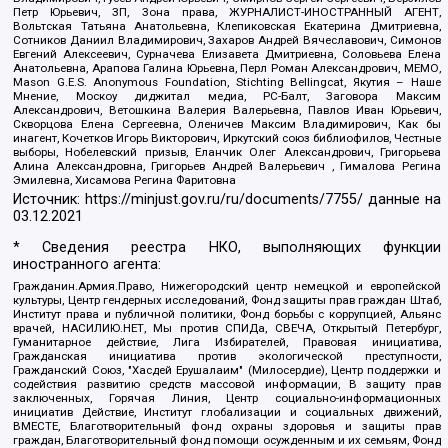
Петр Юрьевич, ЗП, Зона права, ЖУРНАЛИСТ-ИНОСТРАННЫЙ АГЕНТ,
Вольтская Татьяна Анатольевна, Клепиковская Екатерина Дмитриевна,
Сотников Даниил Владимирович, Захаров Андрей Вячеславович, Симонов
Евгений Алексеевич, Сурначева Елизавета Дмитриевна, Соловьева Елена
Анатольевна, Арапова Галина Юрьевна, Перл Роман Александрович, МЕМО,
Mason G.E.S. Anonymous Foundation, Stichting Bellingcat, Якутия – Наше
Мнение, Москоу диджитал медиа, РС-Балт, Заговора Максим
Александрович, Ветошкина Валерия Валерьевна, Павлов Иван Юрьевич,
Скворцова Елена Сергеевна, Оленичев Максим Владимирович, Как бы
инагент, Кочетков Игорь Викторович, Иркутский союз библиофилов, Честные
выборы, Нобелевский призыв, Еланчик Олег Александрович, Григорьева
Алина Александровна, Григорьев Андрей Валерьевич , Гималова Регина
Эмилевна, Хисамова Регина Фаритовна
Источник:
https://minjust.gov.ru/ru/documents/7755/
данные на
03.12.2021
* Сведения реестра НКО, выполняющих функции
иностранного агента:
Гражданин.Армия.Право, Нижегородский центр немецкой и европейской
культуры, Центр гендерных исследований, Фонд защиты прав граждан Штаб,
Институт права и публичной политики, Фонд борьбы с коррупцией, Альянс
врачей, НАСИЛИЮ.НЕТ, Мы против СПИДа, СВЕЧА, Открытый Петербург,
Гуманитарное действие, Лига Избирателей, Правовая инициатива,
Гражданская инициатива против экологической преступности,
Гражданский Союз, "Хасдей Ерушалаим" (Милосердие), Центр поддержки и
содействия развитию средств массовой информации, В защиту прав
заключенных, Горячая Линия, Центр социально-информационных
инициатив Действие, Институт глобализации и социальных движений,
ВМЕСТЕ, Благотворительный фонд охраны здоровья и защиты прав
граждан, Благотворительный фонд помощи осужденным и их семьям, Фонд