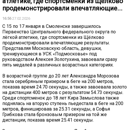
атлетике, где спортсменки из Щёлково
продемонстрировали впечатляющие...
16:56
27.02.2026
С 15 по 17 января в Смоленске завершилось
Первенство Центрального федерального округа по
лёгкой атлетике, где спортсменки из Щёлково
продемонстрировали впечатляющие результаты.
Представляя Московскую область, девушки,
тренирующиеся в УСК «Подмосковье» под
руководством Алексея Золотухина, завоевали сразу
пять медалей в различных возрастных категориях.
В возрастной группе до 20 лет Александра Морозова
стала серебряным призером в беге на 200 метров,
показав время 24.70 секунды, а также завоевала золото
на дистанции 400 метров с результатом 54.73 секунды.
Среди спортсменок до 18 лет Кира Замыслова также
поднялась на вторую ступень пьедестала в беге на 200
метров, финишировав за 25.31 секунды, а Софья
Грибкова стала бронзовым призером на той же
дистанции, показав время 25.41 секунды.