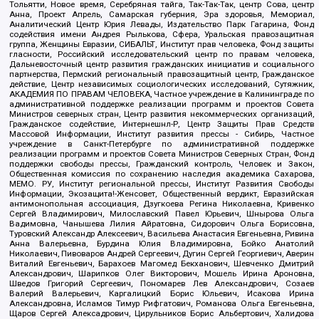
Тольятти, Новое время, Серебряная тайга, Так-Так-Так, центр Сова, центр
Анна, Проект Апрель, Самарская губерния, Эра здоровья, Мемориал,
Аналитический Центр Юрия Левады, Издательство Парк Гагарина, Фонд
содействия имени Андрея Рылькова, Сфера, Уральская правозащитная
группа, Женщины Евразии, СИБАЛЬТ, Институт прав человека, Фонд защиты
гласности, Российский исследовательский центр по правам человека,
Дальневосточный центр развития гражданских инициатив и социального
партнерства, Пермский региональный правозащитный центр, Гражданское
действие, Центр независимых социологических исследований, Сутяжник,
АКАДЕМИЯ ПО ПРАВАМ ЧЕЛОВЕКА, Частное учреждение в Калининграде по
административной поддержке реализации программ и проектов Совета
Министров северных стран, Центр развития некоммерческих организаций,
Гражданское содействие, Интернешнл-Р, Центр Защиты Прав Средств
Массовой Информации, Институт развития прессы - Сибирь, Частное
учреждение в Санкт-Петербурге по административной поддержке
реализации программ и проектов Совета Министров Северных Стран, Фонд
поддержки свободы прессы, Гражданский контроль, Человек и Закон,
Общественная комиссия по сохранению наследия академика Сахарова,
МЕМО. РУ, Институт региональной прессы, Институт Развития Свободы
Информации, Экозащита!-Женсовет, Общественный вердикт, Евразийская
антимонопольная ассоциация, Дзугкоева Регина Николаевна, Кривенко
Сергей Владимирович, Милославский Павел Юрьевич, Шнырова Ольга
Вадимовна, Чанышева Лилия Айратовна, Сидорович Ольга Борисовна,
Туровский Александр Алексеевич, Васильева Анастасия Евгеньевна, Ривина
Анна Валерьевна, Бурдина Юлия Владимировна, Бойко Анатолий
Николаевич, Пивоваров Андрей Сергеевич, Дугин Сергей Георгиевич, Аверин
Виталий Евгеньевич, Барахоев Магомед Бекханович, Шевченко Дмитрий
Александрович, Шарипков Олег Викторович, Мошель Ирина Ароновна,
Шведов Григорий Сергеевич, Пономарев Лев Александрович, Созаев
Валерий Валерьевич, Каргалицкий Борис Юльевич, Исакова Ирина
Александровна, Исламов Тимур Рифгатович, Романова Ольга Евгеньевна,
Щаров Сергей Алексадрович, Цирульников Борис Альбертович, Халидова