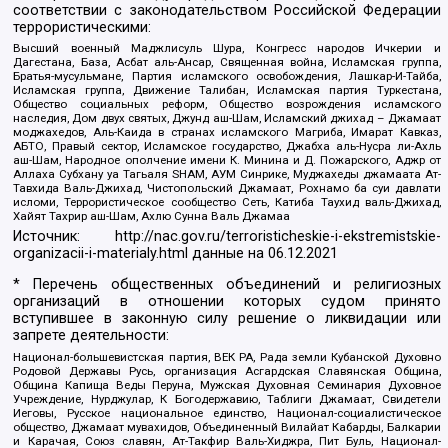
соответствии с законодательством Российской Федерации
террористическими:
Высший военный Маджлисуль Шура, Конгресс народов Ичкерии и
Дагестана, База, Асбат аль-Ансар, Священная война, Исламская группа,
Братья-мусульмане, Партия исламского освобождения, Лашкар-И-Тайба,
Исламская группа, Движение Талибан, Исламская партия Туркестана,
Общество социальных реформ, Общество возрождения исламского
наследия, Дом двух святых, Джунд аш-Шам, Исламский джихад – Джамаат
моджахедов, Аль-Каида в странах исламского Магриба, Имарат Кавказ,
АБТО, Правый сектор, Исламское государство, Джабха аль-Нусра ли-Ахль
аш-Шам, Народное ополчение имени К. Минина и Д. Пожарского, Аджр от
Аллаха Субхану уа Тагьаля SHAM, АУМ Синрике, Муджахеды джамаата Ат-
Тавхида Валь-Джихад, Чистопольский Джамаат, Рохнамо ба суи давлати
исломи, Террористическое сообщество Сеть, Катиба Таухид валь-Джихад,
Хайят Тахрир аш-Шам, Ахлю Сунна Валь Джамаа
Источник:
http://nac.gov.ru/terroristicheskie-i-ekstremistskie-
organizacii-i-materialy.html
данные на
06.12.2021
* Перечень общественных объединений и религиозных
организаций в отношении которых судом принято
вступившее в законную силу решение о ликвидации или
запрете деятельности:
Национал-большевистская партия, ВЕК РА, Рада земли Кубанской Духовно
Родовой Державы Русь, организация Асгардская Славянская Община,
Община Капища Веды Перуна, Мужская Духовная Семинария Духовное
Учреждение, Нурджулар, К Богодержавию, Таблиги Джамаат, Свидетели
Иеговы, Русское национальное единство, Национал-социалистическое
общество, Джамаат мувахидов, Объединенный Вилайат Кабарды, Балкарии
и Карачая, Союз славян, Ат-Такфир Валь-Хиджра, Пит Буль, Национал-