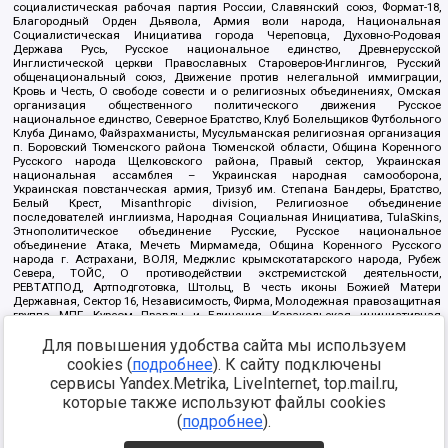
социалистическая рабочая партия России, Славянский союз, Формат-18,
Благородный Орден Дьявола, Армия воли народа, Национальная
Социалистическая Инициатива города Череповца, Духовно-Родовая
Держава Русь, Русское национальное единство, Древнерусской
Инглистической церкви Православных Староверов-Инглингов, Русский
общенациональный союз, Движение против нелегальной иммиграции,
Кровь и Честь, О свободе совести и о религиозных объединениях, Омская
организация общественного политического движения Русское
национальное единство, Северное Братство, Клуб Болельщиков Футбольного
Клуба Динамо, Файзрахманисты, Мусульманская религиозная организация
п. Боровский Тюменского района Тюменской области, Община Коренного
Русского народа Щелковского района, Правый сектор, Украинская
национальная ассамблея – Украинская народная самооборона,
Украинская повстанческая армия, Тризуб им. Степана Бандеры, Братство,
Белый Крест, Misanthropic division, Религиозное объединение
последователей инглиизма, Народная Социальная Инициатива, TulaSkins,
Этнополитическое объединение Русские, Русское национальное
объединение Атака, Мечеть Мирмамеда, Община Коренного Русского
народа г. Астрахани, ВОЛЯ, Меджлис крымскотатарского народа, Рубеж
Севера, ТОЙС, О противодействии экстремистской деятельности,
РЕВТАТПОД, Артподготовка, Штольц, В честь иконы Божией Матери
Державная, Сектор 16, Независимость, Фирма, Молодежная правозащитная
группа МПГ, Курсом Правды и Единения, Каракольская инициативная
группа, Автоград Крю, Союз Славянских Сил Руси, Алля-Аят,
Благотворительный пансионат Ак Умут, Русская республика Русь,
Для повышения удобства сайта мы используем
Арестантское уголовное единство, Башкорт, Нация и свобода, W.H.С., Фалунь
cookies (
подробнее
). К сайту подключены
Дафа, Иртыш Ultras, Русский Патриотический клуб-Новокузнецк/РПК,
сервисы Yandex.Metrika, LiveInternet, top.mail.ru,
Сибирский державный союз, Фонд борьбы с коррупцией, Фонд защиты прав
граждан, Штабы Навального, Совет граждан СССР Прикубанского округа г.
которые также используют файлы cookies
Краснодара
(
подробнее
).
Источник:
https://minjust.gov.ru/ru/documents/7822/
данные на