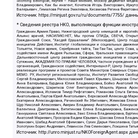
Stichting Bellingcat, Якутия – Наше Мнение, Москоу диджитал мед
Владимирович, Как бы инагент, Кочетков Игорь Викторович, Иркут
Валерьевич , Гималова Регина Эмилевна, Хисамова Регина Фаритовн
Источник:
https://minjust.gov.ru/ru/documents/7755/
данны
* Сведения реестра НКО, выполняющих функции иностра
Гражданин.Армия.Право, Нижегородский центр немецкой и европейск
Альянс врачей, НАСИЛИЮ.НЕТ, Мы против СПИДа, СВЕЧА, Открытый
Гражданский Союз, "Хасдей Ерушалаим" (Милосердие), Центр под
инициатив Действие, Институт глобализации и социальных движен
Тольятти, Новое время, Серебряная тайга, Так-Так-Так, центр Сова
содействия имени Андрея Рылькова, Сфера, Уральская правозащитна
Дальневосточный центр развития гражданских инициатив и социа
Сутяжник, АКАДЕМИЯ ПО ПРАВАМ ЧЕЛОВЕКА, Частное учреждение в Ка
организаций, Гражданское содействие, Интернешнл-Р, Центр Защиты
реализации программ и проектов Совета Министров Северных Стран
МЕМО. РУ, Институт региональной прессы, Институт Развития Своб
Сергей Владимирович, Милославский Павел Юрьевич, Шнырова Ольга
Анна Валерьевна, Бурдина Юлия Владимировна, Бойко Анатолий Ник
Александрович, Шарипков Олег Викторович, Мошель Ирина Ароно
Александровна, Исламов Тимур Рифгатович, Романова Ольга Евгень
Анатольевна, Паутов Юрий Анатольевич, Верховский Александр Марк
Екатерина Александровна, Рачинский Ян Збигневич, Жемкова Елена 
Щур Николай Алексеевич, Аверин Владимир Анатольевич, Блинушов 
Валентина Дмитриевна, Вититинова Елена Владимировна, Баженов
Ганнушкина Светлана Алексеевна, Закс Елена Владимировна, Буртин
Анатолий Мариевич, Прохоров Вадим Юрьевич, Шахова Елена Владими
Иванович, Шабад Анатолий Ефимович, Сухих Дарья Николаевна, Орл
Золотухин Борис Андреевич, Левинсон Лев Семенович, Локшина Тать
Источник:
http://unro.minjust.ru/NKOForeignAgent.aspx
дан