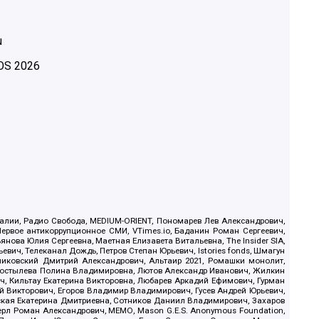
u
OS
2026
.Реалии, Радио Свобода, MEDIUM-ORIENT, Пономарев Лев Александрович,
ервое антикоррупционное СМИ, VTimes.io, Баданин Роман Сергеевич,
ова Юлия Сергеевна, Маетная Елизавета Витальевна, The Insider SIA,
ич, Телеканал Дождь, Петров Степан Юрьевич, Istories fonds, Шмагун
иковский Дмитрий Александрович, Альтаир 2021, Ромашки монолит,
, Костылева Полина Владимировна, Лютов Александр Иванович, Жилкин
, Кильтау Екатерина Викторовна, Любарев Аркадий Ефимович, Гурман
й Викторович, Егоров Владимир Владимирович, Гусев Андрей Юрьевич,
ская Екатерина Дмитриевна, Сотников Даниил Владимирович, Захаров
ерл Роман Александрович, МЕМО, Mason G.E.S. Anonymous Foundation,