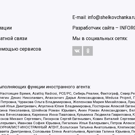
E-mail: info@shelkovchanka.r
мации
Разработчик сайта –
INFOR
атной связи
Мы в социальных сетях:
 помощью сервисов
выполняющих функции иностранного агента:
 Настоящее Время, Azatliq Radiosi, PCE/PC, Сибирь.Реалии, Фактограф, Север
ягин Денис Николаевич, Апахончич Дарья Александровна, Medusa Project, П
етровна, Чуракова Ольга Владимировна, Железнова Мария Михайловна, Лукьян
й Илья Дмитриевич, Апухтина Юлия Владимировна, Постернак Алексей Евгеньев
рина Николаевна, Шлейнов Роман Юрьевич, Анин Роман Александрович, Вел
оника Вячеславовна, Карезина Инна Павловна, Кузьмина Людмила Гавриловна
ов Михаил Сергеевич, Пискунов Сергей Евгеньевич, Ковин Виталий Сергеевич
алерьевич, Иванова София Юрьевна, Пигалкин Илья Валерьевич, Петров Алексе
а, ЖУРНАЛИСТ-ИНОСТРАННЫЙ АГЕНТ, Вольтская Татьяна Анатольевна, Клепиков
авета Дмитриевна, Соловьева Елена Анатольевна, Арапова Галина Юрьевна, П