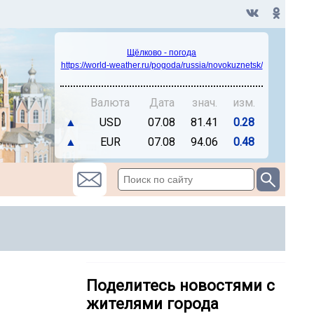
Щёлково - погода
https://world-weather.ru/pogoda/russia/novokuznetsk/
Валюта
Дата
знач.
изм.
▲
USD
07.08
81.41
0.28
▲
EUR
07.08
94.06
0.48
Поделитесь новостями с
жителями города