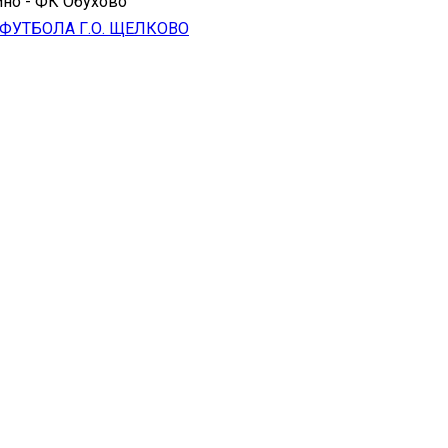
но - ФК Обухово
ФУТБОЛА Г.О. ЩЕЛКОВО