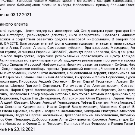
иа, РС-Балт, Заговора Максим Александрович, Ветошкина Валерия Валерьевна
ский союз библиофилов, Честные выборы, Нобелевский призыв, Еланчик Олег
а
е на
03.12.2021
нного агента:
ой культуры, Центр гендерных исследований, Фонд защиты прав граждан Шта
 Петербург, Гуманитарное действие, Лига Избирателей, Правовая инициат
держки и содействия развитию средств массовой информации, В защиту п
ий, ВМЕСТЕ, Благотворительный фонд охраны здоровья и защиты прав граж
, центр Анна, Проект Апрель, Самарская губерния, Эра здоровья, Мемориал,
я группа, Женщины Евразии, СИБАЛЬТ, Институт прав человека, Фонд защиты 
льного партнерства, Пермский региональный правозащитный центр, Граждан
лининграде по административной поддержке реализации программ и проекто
 Прав Средств Массовой Информации, Институт развития прессы - Сибирь, Ча
, Фонд поддержки свободы прессы, Гражданский контроль, Человек и Закон, 
оды Информации, Экозащита!-Женсовет, Общественный вердикт, Евразийская а
 Вадимовна, Чанышева Лилия Айратовна, Сидорович Ольга Борисовна, Туровс
олаевич, Пивоваров Андрей Сергеевич, Дугин Сергей Георгиевич, Аверин В
вна, Шведов Григорий Сергеевич, Пономарев Лев Александрович, Созаев
евна, Щаров Сергей Алексадрович, Цирульников Борис Альбертович, Халидо
ович, Пислакова-Паркер Марина Петровна, Кочеткова Татьяна Владимировна, Ч
Борисовна, Гудков Лев Дмитриевич, Илларионова Юлия Юрьевна, Саранг Анна
Андрей Юрьевич, Мосин Алексей Геннадьевич, Гефтер Валентин Михайлович,
а Светлана Куприяновна, Исаев Сергей Владимирович, Максимов Сергей Вл
а Елена Юрьевна, Гендель Людмила Залмановна, Кокорина Екатерина Алексее
ровна, Подузов Сергей Васильевич, Протасова Ирина Вячеславовна, Литинск
ов Олег Петрович, Добровольская Анна Дмитриевна, Королева Александра Ев
яна Иосифовна, Орлов Олег Петрович, Полякова Мара Федоровна, Резник Генри
ные на
23.12.2021