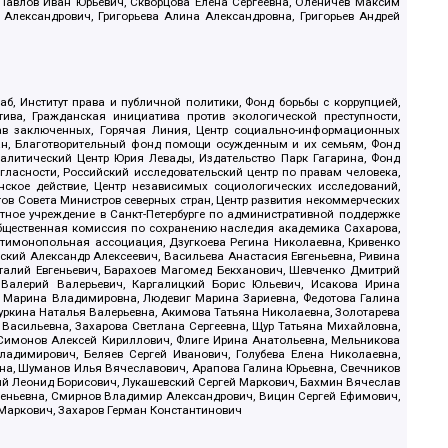
, Павлов Иван Юрьевич, Скворцова Елена Сергеевна, Оленичев Максим
 Александрович, Григорьева Алина Александровна, Григорьев Андрей
б, Институт права и публичной политики, Фонд борьбы с коррупцией,
ива, Гражданская инициатива против экологической преступности,
рав заключенных, Горячая Линия, Центр социально-информационных
дан, Благотворительный фонд помощи осужденным и их семьям, Фонд
 Аналитический Центр Юрия Левады, Издательство Парк Гагарина, Фонд
гласности, Российский исследовательский центр по правам человека,
ское действие, Центр независимых социологических исследований,
в Совета Министров северных стран, Центр развития некоммерческих
стное учреждение в Санкт-Петербурге по административной поддержке
Общественная комиссия по сохранению наследия академика Сахарова,
нтимонопольная ассоциация, Дзугкоева Регина Николаевна, Кривенко
кий Александр Алексеевич, Васильева Анастасия Евгеньевна, Ривина
италий Евгеньевич, Барахоев Магомед Бекханович, Шевченко Дмитрий
 Валерий Валерьевич, Каргалицкий Борис Юльевич, Исакова Ирина
ва Марина Владимировна, Людевиг Марина Зариевна, Федотова Галина
уркина Наталья Валерьевна, Акимова Татьяна Николаевна, Золотарева
 Васильевна, Захарова Светлана Сергеевна, Щур Татьяна Михайловна,
 Симонов Алексей Кириллович, Флиге Ирина Анатольевна, Мельникова
адимирович, Беляев Сергей Иванович, Голубева Елена Николаевна,
вна, Шуманов Илья Вячеславович, Арапова Галина Юрьевна, Свечников
ий Леонид Борисович, Лукашевский Сергей Маркович, Бахмин Вячеслав
геньевна, Смирнов Владимир Александрович, Вицин Сергей Ефимович,
 Маркович, Захаров Герман Константинович