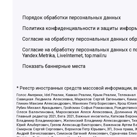
Порядок обработки персональных данных
Политика конфиденциальности и защиты инфор
Согласие на обработку персональных данных обр
Согласие на обработку персональных данных с
Yandex.Metrika, LiveInternet, top.mail.ru
Показать баннерные места
* Реестр иностранных средств массовой информации, 
Голос Америки, Idel.Реалии, Кавказ.Реалии, Крым.Реалии, Телеканал
Савицкая Людмила Алексеевна, Маркелов Сергей Евгеньевич, Камал
Гликин Максим Александрович, Маняхин Петр Борисович, Ярош Юлия П
Рубин Михаил Аркадьевич, Гройсман Софья Романовна, Рождественски
Олеся Валентиновна, Мароховская Алеся Алексеевна, Долинина И
Главный редактор 2021, Вега 2021, Важные иноагенты, Каткова Вер
Владимир Владимирович, Жилинский Владимир Александрович, Тихон
Юрий Альбертович, Грезев Александр Викторович, Важенков Артем В
Смирнов Сергей Сергеевич, Верзилов Петр Юрьевич, ЗП, Зона прав
Андрей Вячеславович, Симонов Евгений Алексеевич, Сурначева Елиз