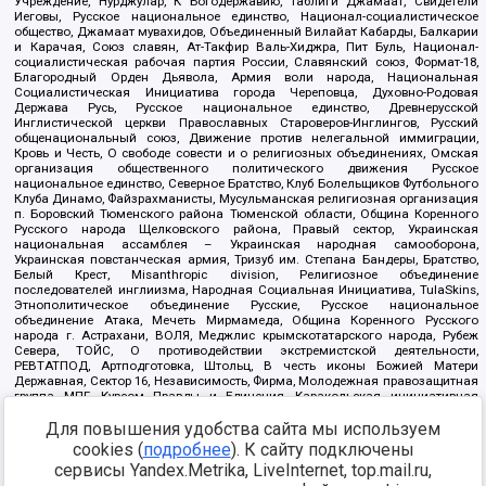
Учреждение, Нурджулар, К Богодержавию, Таблиги Джамаат, Свидетели
Иеговы, Русское национальное единство, Национал-социалистическое
общество, Джамаат мувахидов, Объединенный Вилайат Кабарды, Балкарии
и Карачая, Союз славян, Ат-Такфир Валь-Хиджра, Пит Буль, Национал-
социалистическая рабочая партия России, Славянский союз, Формат-18,
Благородный Орден Дьявола, Армия воли народа, Национальная
Социалистическая Инициатива города Череповца, Духовно-Родовая
Держава Русь, Русское национальное единство, Древнерусской
Инглистической церкви Православных Староверов-Инглингов, Русский
общенациональный союз, Движение против нелегальной иммиграции,
Кровь и Честь, О свободе совести и о религиозных объединениях, Омская
организация общественного политического движения Русское
национальное единство, Северное Братство, Клуб Болельщиков Футбольного
Клуба Динамо, Файзрахманисты, Мусульманская религиозная организация
п. Боровский Тюменского района Тюменской области, Община Коренного
Русского народа Щелковского района, Правый сектор, Украинская
национальная ассамблея – Украинская народная самооборона,
Украинская повстанческая армия, Тризуб им. Степана Бандеры, Братство,
Белый Крест, Misanthropic division, Религиозное объединение
последователей инглиизма, Народная Социальная Инициатива, TulaSkins,
Этнополитическое объединение Русские, Русское национальное
объединение Атака, Мечеть Мирмамеда, Община Коренного Русского
народа г. Астрахани, ВОЛЯ, Меджлис крымскотатарского народа, Рубеж
Севера, ТОЙС, О противодействии экстремистской деятельности,
РЕВТАТПОД, Артподготовка, Штольц, В честь иконы Божией Матери
Державная, Сектор 16, Независимость, Фирма, Молодежная правозащитная
группа МПГ, Курсом Правды и Единения, Каракольская инициативная
группа, Автоград Крю, Союз Славянских Сил Руси, Алля-Аят,
Благотворительный пансионат Ак Умут, Русская республика Русь,
Для повышения удобства сайта мы используем
Арестантское уголовное единство, Башкорт, Нация и свобода, W.H.С., Фалунь
cookies (
подробнее
). К сайту подключены
Дафа, Иртыш Ultras, Русский Патриотический клуб-Новокузнецк/РПК,
сервисы Yandex.Metrika, LiveInternet, top.mail.ru,
Сибирский державный союз, Фонд борьбы с коррупцией, Фонд защиты прав