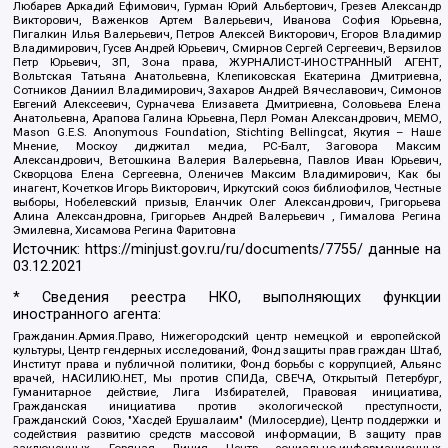
Любарев Аркадий Ефимович, Гурман Юрий Альбертович, Грезев Александр
Викторович, Важенков Артем Валерьевич, Иванова София Юрьевна,
Пигалкин Илья Валерьевич, Петров Алексей Викторович, Егоров Владимир
Владимирович, Гусев Андрей Юрьевич, Смирнов Сергей Сергеевич, Верзилов
Петр Юрьевич, ЗП, Зона права, ЖУРНАЛИСТ-ИНОСТРАННЫЙ АГЕНТ,
Вольтская Татьяна Анатольевна, Клепиковская Екатерина Дмитриевна,
Сотников Даниил Владимирович, Захаров Андрей Вячеславович, Симонов
Евгений Алексеевич, Сурначева Елизавета Дмитриевна, Соловьева Елена
Анатольевна, Арапова Галина Юрьевна, Перл Роман Александрович, МЕМО,
Mason G.E.S. Anonymous Foundation, Stichting Bellingcat, Якутия – Наше
Мнение, Москоу диджитал медиа, РС-Балт, Заговора Максим
Александрович, Ветошкина Валерия Валерьевна, Павлов Иван Юрьевич,
Скворцова Елена Сергеевна, Оленичев Максим Владимирович, Как бы
инагент, Кочетков Игорь Викторович, Иркутский союз библиофилов, Честные
выборы, Нобелевский призыв, Еланчик Олег Александрович, Григорьева
Алина Александровна, Григорьев Андрей Валерьевич , Гималова Регина
Эмилевна, Хисамова Регина Фаритовна
Источник:
https://minjust.gov.ru/ru/documents/7755/
данные на
03.12.2021
* Сведения реестра НКО, выполняющих функции
иностранного агента:
Гражданин.Армия.Право, Нижегородский центр немецкой и европейской
культуры, Центр гендерных исследований, Фонд защиты прав граждан Штаб,
Институт права и публичной политики, Фонд борьбы с коррупцией, Альянс
врачей, НАСИЛИЮ.НЕТ, Мы против СПИДа, СВЕЧА, Открытый Петербург,
Гуманитарное действие, Лига Избирателей, Правовая инициатива,
Гражданская инициатива против экологической преступности,
Гражданский Союз, "Хасдей Ерушалаим" (Милосердие), Центр поддержки и
содействия развитию средств массовой информации, В защиту прав