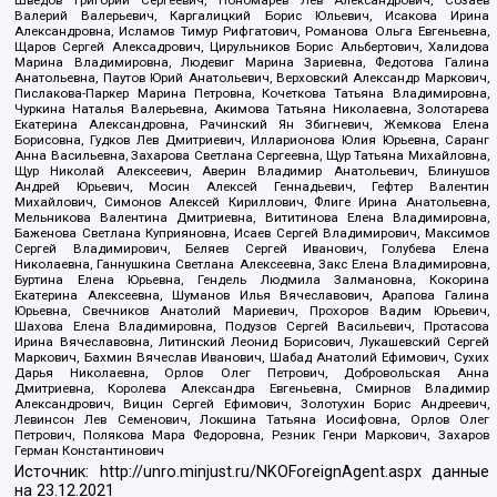
Шведов Григорий Сергеевич, Пономарев Лев Александрович, Созаев
Валерий Валерьевич, Каргалицкий Борис Юльевич, Исакова Ирина
Александровна, Исламов Тимур Рифгатович, Романова Ольга Евгеньевна,
Щаров Сергей Алексадрович, Цирульников Борис Альбертович, Халидова
Марина Владимировна, Людевиг Марина Зариевна, Федотова Галина
Анатольевна, Паутов Юрий Анатольевич, Верховский Александр Маркович,
Пислакова-Паркер Марина Петровна, Кочеткова Татьяна Владимировна,
Чуркина Наталья Валерьевна, Акимова Татьяна Николаевна, Золотарева
Екатерина Александровна, Рачинский Ян Збигневич, Жемкова Елена
Борисовна, Гудков Лев Дмитриевич, Илларионова Юлия Юрьевна, Саранг
Анна Васильевна, Захарова Светлана Сергеевна, Щур Татьяна Михайловна,
Щур Николай Алексеевич, Аверин Владимир Анатольевич, Блинушов
Андрей Юрьевич, Мосин Алексей Геннадьевич, Гефтер Валентин
Михайлович, Симонов Алексей Кириллович, Флиге Ирина Анатольевна,
Мельникова Валентина Дмитриевна, Вититинова Елена Владимировна,
Баженова Светлана Куприяновна, Исаев Сергей Владимирович, Максимов
Сергей Владимирович, Беляев Сергей Иванович, Голубева Елена
Николаевна, Ганнушкина Светлана Алексеевна, Закс Елена Владимировна,
Буртина Елена Юрьевна, Гендель Людмила Залмановна, Кокорина
Екатерина Алексеевна, Шуманов Илья Вячеславович, Арапова Галина
Юрьевна, Свечников Анатолий Мариевич, Прохоров Вадим Юрьевич,
Шахова Елена Владимировна, Подузов Сергей Васильевич, Протасова
Ирина Вячеславовна, Литинский Леонид Борисович, Лукашевский Сергей
Маркович, Бахмин Вячеслав Иванович, Шабад Анатолий Ефимович, Сухих
Дарья Николаевна, Орлов Олег Петрович, Добровольская Анна
Дмитриевна, Королева Александра Евгеньевна, Смирнов Владимир
Александрович, Вицин Сергей Ефимович, Золотухин Борис Андреевич,
Левинсон Лев Семенович, Локшина Татьяна Иосифовна, Орлов Олег
Петрович, Полякова Мара Федоровна, Резник Генри Маркович, Захаров
Герман Константинович
Источник:
http://unro.minjust.ru/NKOForeignAgent.aspx
данные
на
23.12.2021