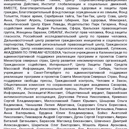
заключенных, Горячая Линия, Центр социально-информационных
инициатив Действие, Институт глобализации и социальных движений,
ВМЕСТЕ, Благотворительный фонд охраны здоровья и защиты прав
граждан, Благотворительный фонд помощи осужденным и их семьям, Фонд
Тольятти, Новое время, Серебряная тайга, Так-Так-Так, центр Сова, центр
Анна, Проект Апрель, Самарская губерния, Эра здоровья, Мемориал,
Аналитический Центр Юрия Левады, Издательство Парк Гагарина, Фонд
содействия имени Андрея Рылькова, Сфера, Уральская правозащитная
группа, Женщины Евразии, СИБАЛЬТ, Институт прав человека, Фонд защиты
гласности, Российский исследовательский центр по правам человека,
Дальневосточный центр развития гражданских инициатив и социального
партнерства, Пермский региональный правозащитный центр, Гражданское
действие, Центр независимых социологических исследований, Сутяжник,
АКАДЕМИЯ ПО ПРАВАМ ЧЕЛОВЕКА, Частное учреждение в Калининграде по
административной поддержке реализации программ и проектов Совета
Министров северных стран, Центр развития некоммерческих организаций,
Гражданское содействие, Интернешнл-Р, Центр Защиты Прав Средств
Массовой Информации, Институт развития прессы - Сибирь, Частное
учреждение в Санкт-Петербурге по административной поддержке
реализации программ и проектов Совета Министров Северных Стран, Фонд
поддержки свободы прессы, Гражданский контроль, Человек и Закон,
Общественная комиссия по сохранению наследия академика Сахарова,
МЕМО. РУ, Институт региональной прессы, Институт Развития Свободы
Информации, Экозащита!-Женсовет, Общественный вердикт, Евразийская
антимонопольная ассоциация, Дзугкоева Регина Николаевна, Кривенко
Сергей Владимирович, Милославский Павел Юрьевич, Шнырова Ольга
Вадимовна, Чанышева Лилия Айратовна, Сидорович Ольга Борисовна,
Туровский Александр Алексеевич, Васильева Анастасия Евгеньевна, Ривина
Анна Валерьевна, Бурдина Юлия Владимировна, Бойко Анатолий
Николаевич, Пивоваров Андрей Сергеевич, Дугин Сергей Георгиевич, Аверин
Виталий Евгеньевич, Барахоев Магомед Бекханович, Шевченко Дмитрий
Александрович, Шарипков Олег Викторович, Мошель Ирина Ароновна,