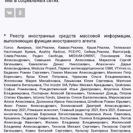
Мы в социальных сетях:
* Реестр иностранных средств массовой информации,
выполняющих функции иностранного агента:
Голос Америки, Idel.Реалии, Кавказ.Реалии, Крым.Реалии, Телеканал
Настоящее Время, Azatliq Radiosi, PCE/PC, Сибирь.Реалии, Фактограф,
Север.Реалии, Радио Свобода, MEDIUM-ORIENT, Пономарев Лев
Александрович, Савицкая Людмила Алексеевна, Маркелов Сергей
Евгеньевич, Камалягин Денис Николаевич, Апахончич Дарья
Александровна, Medusa Project, Первое антикоррупционное СМИ, VTimes.io,
Баданин Роман Сергеевич, Гликин Максим Александрович, Маняхин Петр
Борисович, Ярош Юлия Петровна, Чуракова Ольга Владимировна,
Железнова Мария Михайловна, Лукьянова Юлия Сергеевна, Маетная
Елизавета Витальевна, The Insider SIA, Рубин Михаил Аркадьевич, Гройсман
Софья Романовна, Рождественский Илья Дмитриевич, Апухтина Юлия
Владимировна, Постернак Алексей Евгеньевич, Телеканал Дождь, Петров
Степан Юрьевич, Istories fonds, Шмагун Олеся Валентиновна, Мароховская
Алеся Алексеевна, Долинина Ирина Николаевна, Шлейнов Роман Юрьевич,
Анин Роман Александрович, Великовский Дмитрий Александрович,
Альтаир 2021, Ромашки монолит, Главный редактор 2021, Вега 2021, Важные
иноагенты, Каткова Вероника Вячеславовна, Карезина Инна Павловна,
Кузьмина Людмила Гавриловна, Костылева Полина Владимировна, Лютов
Александр Иванович, Жилкин Владимир Владимирович, Жилинский
Владимир Александрович, Тихонов Михаил Сергеевич, Пискунов Сергей
Евгеньевич, Ковин Виталий Сергеевич, Кильтау Екатерина Викторовна,