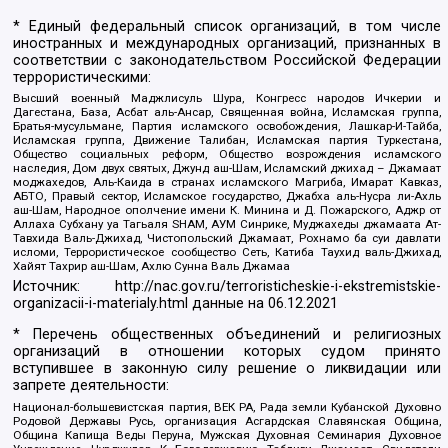
* Единый федеральный список организаций, в том числе
иностранных и международных организаций, признанных в
соответствии с законодательством Российской Федерации
террористическими:
Высший военный Маджлисуль Шура, Конгресс народов Ичкерии и
Дагестана, База, Асбат аль-Ансар, Священная война, Исламская группа,
Братья-мусульмане, Партия исламского освобождения, Лашкар-И-Тайба,
Исламская группа, Движение Талибан, Исламская партия Туркестана,
Общество социальных реформ, Общество возрождения исламского
наследия, Дом двух святых, Джунд аш-Шам, Исламский джихад – Джамаат
моджахедов, Аль-Каида в странах исламского Магриба, Имарат Кавказ,
АБТО, Правый сектор, Исламское государство, Джабха аль-Нусра ли-Ахль
аш-Шам, Народное ополчение имени К. Минина и Д. Пожарского, Аджр от
Аллаха Субхану уа Тагьаля SHAM, АУМ Синрике, Муджахеды джамаата Ат-
Тавхида Валь-Джихад, Чистопольский Джамаат, Рохнамо ба суи давлати
исломи, Террористическое сообщество Сеть, Катиба Таухид валь-Джихад,
Хайят Тахрир аш-Шам, Ахлю Сунна Валь Джамаа
Источник:
http://nac.gov.ru/terroristicheskie-i-ekstremistskie-
organizacii-i-materialy.html
данные на
06.12.2021
* Перечень общественных объединений и религиозных
организаций в отношении которых судом принято
вступившее в законную силу решение о ликвидации или
запрете деятельности:
Национал-большевистская партия, ВЕК РА, Рада земли Кубанской Духовно
Родовой Державы Русь, организация Асгардская Славянская Община,
Община Капища Веды Перуна, Мужская Духовная Семинария Духовное