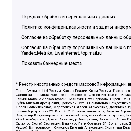
Порядок обработки персональных данных
Политика конфиденциальности и защиты инфор
Согласие на обработку персональных данных обр
Согласие на обработку персональных данных с
Yandex.Metrika, LiveInternet, top.mail.ru
Показать баннерные места
* Реестр иностранных средств массовой информации, 
Голос Америки, Idel.Реалии, Кавказ.Реалии, Крым.Реалии, Телеканал
Савицкая Людмила Алексеевна, Маркелов Сергей Евгеньевич, Камал
Гликин Максим Александрович, Маняхин Петр Борисович, Ярош Юлия П
Рубин Михаил Аркадьевич, Гройсман Софья Романовна, Рождественски
Олеся Валентиновна, Мароховская Алеся Алексеевна, Долинина И
Главный редактор 2021, Вега 2021, Важные иноагенты, Каткова Вер
Владимир Владимирович, Жилинский Владимир Александрович, Тихон
Юрий Альбертович, Грезев Александр Викторович, Важенков Артем В
Смирнов Сергей Сергеевич, Верзилов Петр Юрьевич, ЗП, Зона прав
Андрей Вячеславович, Симонов Евгений Алексеевич, Сурначева Елиз