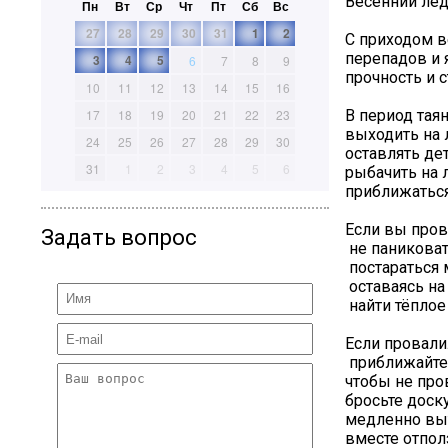
Весенний лёд
Пн
Вт
Ср
Чт
Пт
Сб
Вс
27
28
29
30
31
1
2
С приходом в
перепадов и 
3
4
5
6
7
8
9
прочность и с
10
11
12
13
14
15
16
В период тая
17
18
19
20
21
22
23
выходить на 
24
25
26
27
28
29
30
оставлять де
31
1
2
3
4
5
6
рыбачить на 
приближаться
Если вы пров
Задать вопрос
не паниковат
постараться 
оставаясь на
найти тёплое
Если провали
приближайтес
чтобы не про
бросьте доск
медленно выт
вместе отполз