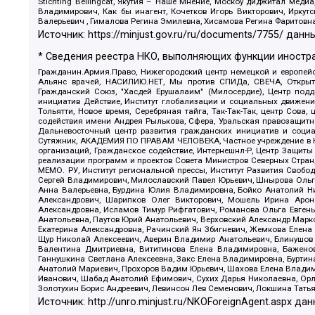
Stichting Bellingcat, Якутия – Наше Мнение, Москоу диджитал мед
Владимирович, Как бы инагент, Кочетков Игорь Викторович, Иркут
Валерьевич , Гималова Регина Эмилевна, Хисамова Регина Фаритовн
Источник:
https://minjust.gov.ru/ru/documents/7755/
данны
* Сведения реестра НКО, выполняющих функции иностра
Гражданин.Армия.Право, Нижегородский центр немецкой и европейск
Альянс врачей, НАСИЛИЮ.НЕТ, Мы против СПИДа, СВЕЧА, Открытый
Гражданский Союз, "Хасдей Ерушалаим" (Милосердие), Центр под
инициатив Действие, Институт глобализации и социальных движен
Тольятти, Новое время, Серебряная тайга, Так-Так-Так, центр Сова
содействия имени Андрея Рылькова, Сфера, Уральская правозащитна
Дальневосточный центр развития гражданских инициатив и социа
Сутяжник, АКАДЕМИЯ ПО ПРАВАМ ЧЕЛОВЕКА, Частное учреждение в Ка
организаций, Гражданское содействие, Интернешнл-Р, Центр Защиты
реализации программ и проектов Совета Министров Северных Стран
МЕМО. РУ, Институт региональной прессы, Институт Развития Своб
Сергей Владимирович, Милославский Павел Юрьевич, Шнырова Ольга
Анна Валерьевна, Бурдина Юлия Владимировна, Бойко Анатолий Ник
Александрович, Шарипков Олег Викторович, Мошель Ирина Ароно
Александровна, Исламов Тимур Рифгатович, Романова Ольга Евгень
Анатольевна, Паутов Юрий Анатольевич, Верховский Александр Марк
Екатерина Александровна, Рачинский Ян Збигневич, Жемкова Елена 
Щур Николай Алексеевич, Аверин Владимир Анатольевич, Блинушов 
Валентина Дмитриевна, Вититинова Елена Владимировна, Баженов
Ганнушкина Светлана Алексеевна, Закс Елена Владимировна, Буртин
Анатолий Мариевич, Прохоров Вадим Юрьевич, Шахова Елена Владими
Иванович, Шабад Анатолий Ефимович, Сухих Дарья Николаевна, Орл
Золотухин Борис Андреевич, Левинсон Лев Семенович, Локшина Тать
Источник:
http://unro.minjust.ru/NKOForeignAgent.aspx
дан