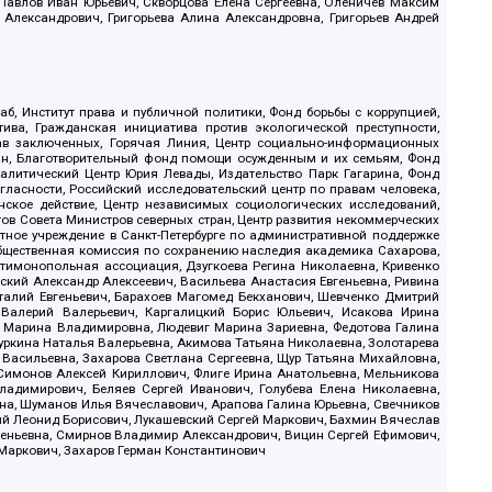
, Павлов Иван Юрьевич, Скворцова Елена Сергеевна, Оленичев Максим
 Александрович, Григорьева Алина Александровна, Григорьев Андрей
б, Институт права и публичной политики, Фонд борьбы с коррупцией,
ива, Гражданская инициатива против экологической преступности,
рав заключенных, Горячая Линия, Центр социально-информационных
дан, Благотворительный фонд помощи осужденным и их семьям, Фонд
 Аналитический Центр Юрия Левады, Издательство Парк Гагарина, Фонд
гласности, Российский исследовательский центр по правам человека,
ское действие, Центр независимых социологических исследований,
в Совета Министров северных стран, Центр развития некоммерческих
стное учреждение в Санкт-Петербурге по административной поддержке
Общественная комиссия по сохранению наследия академика Сахарова,
нтимонопольная ассоциация, Дзугкоева Регина Николаевна, Кривенко
кий Александр Алексеевич, Васильева Анастасия Евгеньевна, Ривина
италий Евгеньевич, Барахоев Магомед Бекханович, Шевченко Дмитрий
 Валерий Валерьевич, Каргалицкий Борис Юльевич, Исакова Ирина
ва Марина Владимировна, Людевиг Марина Зариевна, Федотова Галина
уркина Наталья Валерьевна, Акимова Татьяна Николаевна, Золотарева
 Васильевна, Захарова Светлана Сергеевна, Щур Татьяна Михайловна,
 Симонов Алексей Кириллович, Флиге Ирина Анатольевна, Мельникова
адимирович, Беляев Сергей Иванович, Голубева Елена Николаевна,
вна, Шуманов Илья Вячеславович, Арапова Галина Юрьевна, Свечников
ий Леонид Борисович, Лукашевский Сергей Маркович, Бахмин Вячеслав
геньевна, Смирнов Владимир Александрович, Вицин Сергей Ефимович,
 Маркович, Захаров Герман Константинович