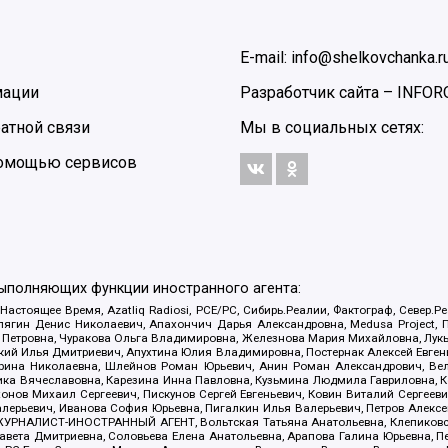
E-mail: info@shelkovchanka.r
мации
Разработчик сайта –
INFOR
атной связи
Мы в социальных сетях:
 помощью сервисов
выполняющих функции иностранного агента:
 Настоящее Время, Azatliq Radiosi, PCE/PC, Сибирь.Реалии, Фактограф, Север
ягин Денис Николаевич, Апахончич Дарья Александровна, Medusa Project, П
етровна, Чуракова Ольга Владимировна, Железнова Мария Михайловна, Лукьян
й Илья Дмитриевич, Апухтина Юлия Владимировна, Постернак Алексей Евгеньев
рина Николаевна, Шлейнов Роман Юрьевич, Анин Роман Александрович, Вел
оника Вячеславовна, Карезина Инна Павловна, Кузьмина Людмила Гавриловна
ов Михаил Сергеевич, Пискунов Сергей Евгеньевич, Ковин Виталий Сергеевич
алерьевич, Иванова София Юрьевна, Пигалкин Илья Валерьевич, Петров Алексе
а, ЖУРНАЛИСТ-ИНОСТРАННЫЙ АГЕНТ, Вольтская Татьяна Анатольевна, Клепиков
авета Дмитриевна, Соловьева Елена Анатольевна, Арапова Галина Юрьевна, П