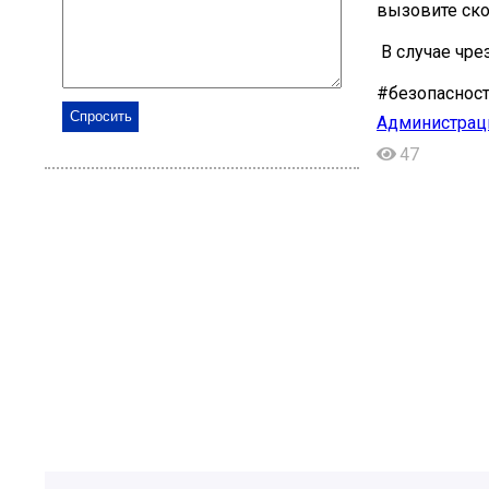
вызовите ско
️ В случае чр
#безопаснос
Администраци
47