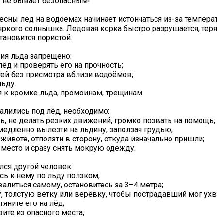
 не бывает безопасным!
есны лёд на водоёмах начинает истончаться из-за темпера
яркого солнышка. Ледовая корка быстро разрушается, тер
тановится пористой.
ния льда запрещено:
лёд и проверять его на прочность;
тей без присмотра вблизи водоёмов;
льду;
 к кромке льда, промоинам, трещинам.
алились под лёд, необходимо:
ь, не делать резких движений, громко позвать на помощь;
медленно вылезти на льдину, заползая грудью;
 животе, отползти в сторону, откуда изначально пришли;
 место и сразу снять мокрую одежду.
лся другой человек:
ь к нему по льду ползком;
валиться самому, остановитесь за 3–4 метра;
у, толстую ветку или верёвку, чтобы пострадавший мог ухв
яните его на лёд;
ите из опасного места;