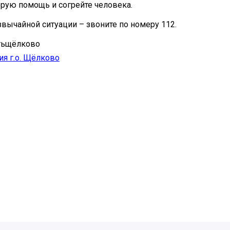
рую помощь и согрейте человека.
езвычайной ситуации – звоните по номеру 112.
тьщёлково
я г.о. Щёлково