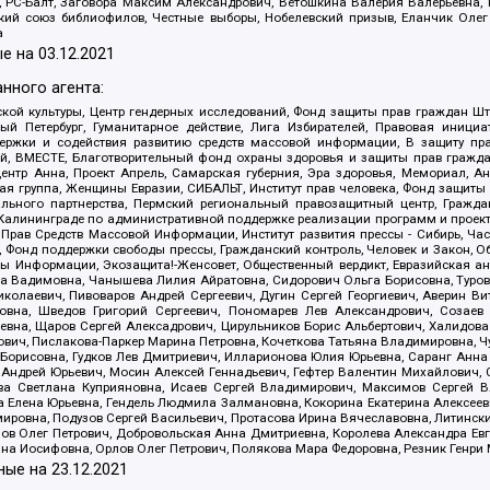
иа, РС-Балт, Заговора Максим Александрович, Ветошкина Валерия Валерьевна
ский союз библиофилов, Честные выборы, Нобелевский призыв, Еланчик Олег
а
е на
03.12.2021
нного агента:
ой культуры, Центр гендерных исследований, Фонд защиты прав граждан Шта
 Петербург, Гуманитарное действие, Лига Избирателей, Правовая инициат
держки и содействия развитию средств массовой информации, В защиту п
ий, ВМЕСТЕ, Благотворительный фонд охраны здоровья и защиты прав граж
, центр Анна, Проект Апрель, Самарская губерния, Эра здоровья, Мемориал,
я группа, Женщины Евразии, СИБАЛЬТ, Институт прав человека, Фонд защиты 
льного партнерства, Пермский региональный правозащитный центр, Граждан
лининграде по административной поддержке реализации программ и проекто
 Прав Средств Массовой Информации, Институт развития прессы - Сибирь, Ча
, Фонд поддержки свободы прессы, Гражданский контроль, Человек и Закон, 
оды Информации, Экозащита!-Женсовет, Общественный вердикт, Евразийская а
 Вадимовна, Чанышева Лилия Айратовна, Сидорович Ольга Борисовна, Туровс
олаевич, Пивоваров Андрей Сергеевич, Дугин Сергей Георгиевич, Аверин В
вна, Шведов Григорий Сергеевич, Пономарев Лев Александрович, Созаев
евна, Щаров Сергей Алексадрович, Цирульников Борис Альбертович, Халидо
ович, Пислакова-Паркер Марина Петровна, Кочеткова Татьяна Владимировна, Ч
Борисовна, Гудков Лев Дмитриевич, Илларионова Юлия Юрьевна, Саранг Анна
Андрей Юрьевич, Мосин Алексей Геннадьевич, Гефтер Валентин Михайлович,
а Светлана Куприяновна, Исаев Сергей Владимирович, Максимов Сергей Вл
а Елена Юрьевна, Гендель Людмила Залмановна, Кокорина Екатерина Алексее
ровна, Подузов Сергей Васильевич, Протасова Ирина Вячеславовна, Литинск
ов Олег Петрович, Добровольская Анна Дмитриевна, Королева Александра Ев
яна Иосифовна, Орлов Олег Петрович, Полякова Мара Федоровна, Резник Генри
ные на
23.12.2021