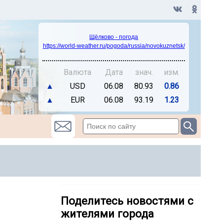
Щёлково - погода
https://world-weather.ru/pogoda/russia/novokuznetsk/
Валюта
Дата
знач.
изм.
▲
USD
06.08
80.93
0.86
▲
EUR
06.08
93.19
1.23
Поделитесь новостями с
жителями города