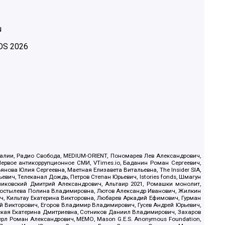
u
OS
2026
.Реалии, Радио Свобода, MEDIUM-ORIENT, Пономарев Лев Александрович,
ервое антикоррупционное СМИ, VTimes.io, Баданин Роман Сергеевич,
ова Юлия Сергеевна, Маетная Елизавета Витальевна, The Insider SIA,
ич, Телеканал Дождь, Петров Степан Юрьевич, Istories fonds, Шмагун
иковский Дмитрий Александрович, Альтаир 2021, Ромашки монолит,
, Костылева Полина Владимировна, Лютов Александр Иванович, Жилкин
, Кильтау Екатерина Викторовна, Любарев Аркадий Ефимович, Гурман
й Викторович, Егоров Владимир Владимирович, Гусев Андрей Юрьевич,
ская Екатерина Дмитриевна, Сотников Даниил Владимирович, Захаров
ерл Роман Александрович, МЕМО, Mason G.E.S. Anonymous Foundation,