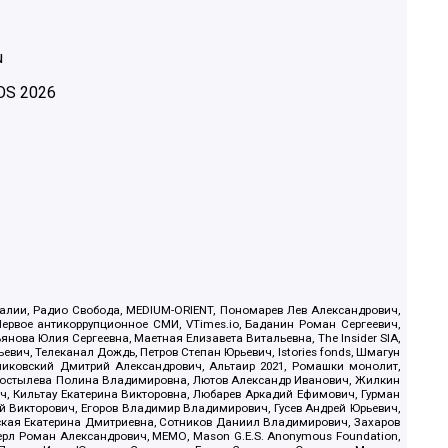
u
OS
2026
.Реалии, Радио Свобода, MEDIUM-ORIENT, Пономарев Лев Александрович,
ервое антикоррупционное СМИ, VTimes.io, Баданин Роман Сергеевич,
ова Юлия Сергеевна, Маетная Елизавета Витальевна, The Insider SIA,
ич, Телеканал Дождь, Петров Степан Юрьевич, Istories fonds, Шмагун
иковский Дмитрий Александрович, Альтаир 2021, Ромашки монолит,
, Костылева Полина Владимировна, Лютов Александр Иванович, Жилкин
, Кильтау Екатерина Викторовна, Любарев Аркадий Ефимович, Гурман
й Викторович, Егоров Владимир Владимирович, Гусев Андрей Юрьевич,
ская Екатерина Дмитриевна, Сотников Даниил Владимирович, Захаров
ерл Роман Александрович, МЕМО, Mason G.E.S. Anonymous Foundation,