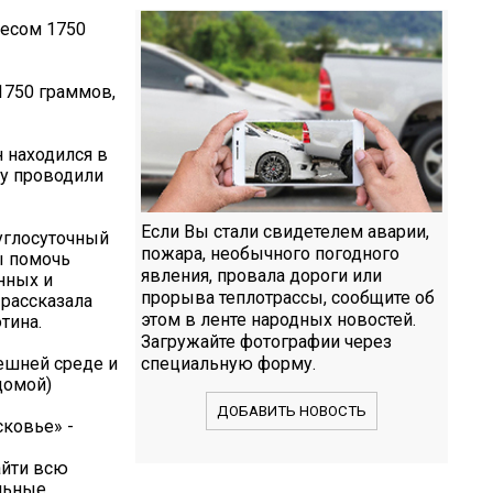
весом 1750
1750 граммов,
н находился в
у проводили
Если Вы стали свидетелем аварии,
углосуточный
пожара, необычного погодного
ы помочь
явления, провала дороги или
нных и
прорыва теплотрассы, сообщите об
рассказала
этом в ленте народных новостей.
тина.
Загружайте фотографии через
ешней среде и
специальную форму.
домой)
ДОБАВИТЬ НОВОСТЬ
сковье» -
найти всю
льные