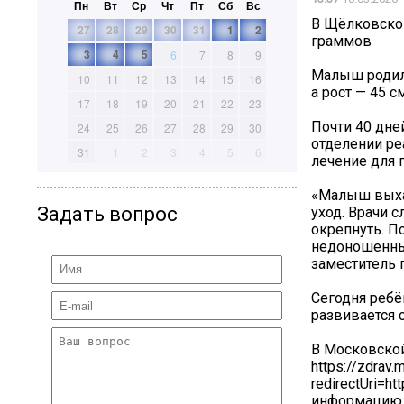
Пн
Вт
Ср
Чт
Пт
Сб
Вс
В Щёлковско
27
28
29
30
31
1
2
граммов
3
4
5
6
7
8
9
Малыш родилс
10
11
12
13
14
15
16
а рост — 45 см
17
18
19
20
21
22
23
Почти 40 дне
24
25
26
27
28
29
30
отделении р
31
1
2
3
4
5
6
лечение для 
«Малыш выхаж
Задать вопрос
уход. Врачи 
окрепнуть. П
недоношенных
заместитель 
Сегодня ребё
развивается 
В Московской
https://zdrav.
redirectUri=h
информацию 