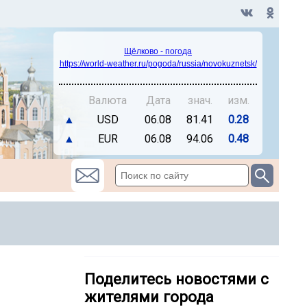
Щёлково - погода
https://world-weather.ru/pogoda/russia/novokuznetsk/
Валюта
Дата
знач.
изм.
▲
USD
06.08
81.41
0.28
▲
EUR
06.08
94.06
0.48
Поделитесь новостями с
жителями города