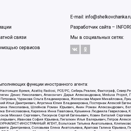
E-mail: info@shelkovchanka.r
мации
Разработчик сайта –
INFOR
атной связи
Мы в социальных сетях:
 помощью сервисов
выполняющих функции иностранного агента:
 Настоящее Время, Azatliq Radiosi, PCE/PC, Сибирь.Реалии, Фактограф, Север
ягин Денис Николаевич, Апахончич Дарья Александровна, Medusa Project, П
етровна, Чуракова Ольга Владимировна, Железнова Мария Михайловна, Лукьян
й Илья Дмитриевич, Апухтина Юлия Владимировна, Постернак Алексей Евгеньев
рина Николаевна, Шлейнов Роман Юрьевич, Анин Роман Александрович, Вел
оника Вячеславовна, Карезина Инна Павловна, Кузьмина Людмила Гавриловна
ов Михаил Сергеевич, Пискунов Сергей Евгеньевич, Ковин Виталий Сергеевич
алерьевич, Иванова София Юрьевна, Пигалкин Илья Валерьевич, Петров Алексе
а, ЖУРНАЛИСТ-ИНОСТРАННЫЙ АГЕНТ, Вольтская Татьяна Анатольевна, Клепиков
авета Дмитриевна, Соловьева Елена Анатольевна, Арапова Галина Юрьевна, П