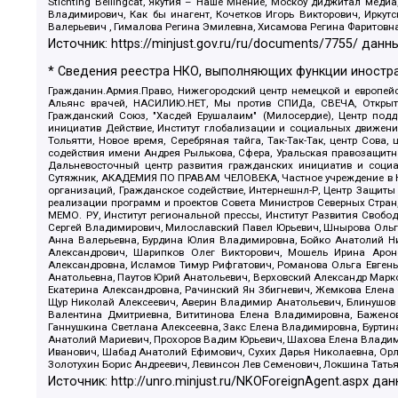
Stichting Bellingcat, Якутия – Наше Мнение, Москоу диджитал мед
Владимирович, Как бы инагент, Кочетков Игорь Викторович, Иркут
Валерьевич , Гималова Регина Эмилевна, Хисамова Регина Фаритовн
Источник:
https://minjust.gov.ru/ru/documents/7755/
данны
* Сведения реестра НКО, выполняющих функции иностра
Гражданин.Армия.Право, Нижегородский центр немецкой и европейск
Альянс врачей, НАСИЛИЮ.НЕТ, Мы против СПИДа, СВЕЧА, Открытый
Гражданский Союз, "Хасдей Ерушалаим" (Милосердие), Центр под
инициатив Действие, Институт глобализации и социальных движен
Тольятти, Новое время, Серебряная тайга, Так-Так-Так, центр Сова
содействия имени Андрея Рылькова, Сфера, Уральская правозащитна
Дальневосточный центр развития гражданских инициатив и социа
Сутяжник, АКАДЕМИЯ ПО ПРАВАМ ЧЕЛОВЕКА, Частное учреждение в Ка
организаций, Гражданское содействие, Интернешнл-Р, Центр Защиты
реализации программ и проектов Совета Министров Северных Стран
МЕМО. РУ, Институт региональной прессы, Институт Развития Своб
Сергей Владимирович, Милославский Павел Юрьевич, Шнырова Ольга
Анна Валерьевна, Бурдина Юлия Владимировна, Бойко Анатолий Ник
Александрович, Шарипков Олег Викторович, Мошель Ирина Ароно
Александровна, Исламов Тимур Рифгатович, Романова Ольга Евгень
Анатольевна, Паутов Юрий Анатольевич, Верховский Александр Марк
Екатерина Александровна, Рачинский Ян Збигневич, Жемкова Елена 
Щур Николай Алексеевич, Аверин Владимир Анатольевич, Блинушов 
Валентина Дмитриевна, Вититинова Елена Владимировна, Баженов
Ганнушкина Светлана Алексеевна, Закс Елена Владимировна, Буртин
Анатолий Мариевич, Прохоров Вадим Юрьевич, Шахова Елена Владими
Иванович, Шабад Анатолий Ефимович, Сухих Дарья Николаевна, Орл
Золотухин Борис Андреевич, Левинсон Лев Семенович, Локшина Тать
Источник:
http://unro.minjust.ru/NKOForeignAgent.aspx
дан