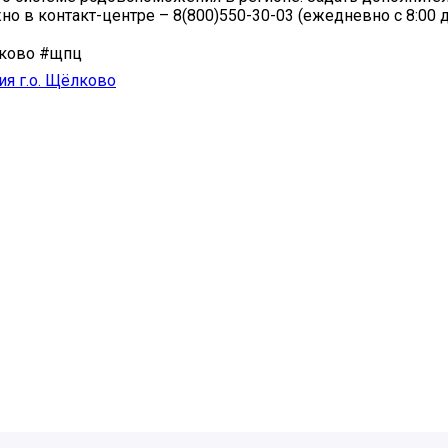
о в контакт-центре – 8(800)550-30-03 (ежедневно с 8:00 до
ково #щпц
я г.о. Щёлково