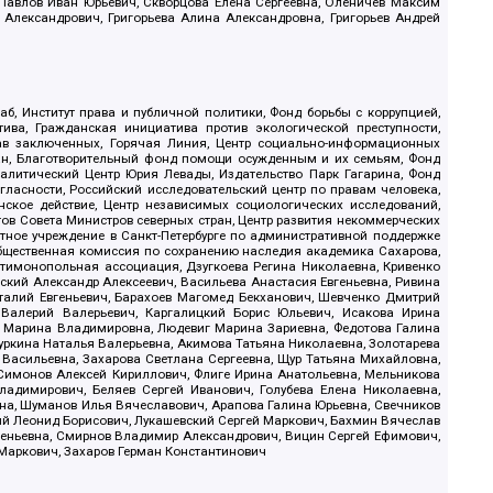
, Павлов Иван Юрьевич, Скворцова Елена Сергеевна, Оленичев Максим
 Александрович, Григорьева Алина Александровна, Григорьев Андрей
б, Институт права и публичной политики, Фонд борьбы с коррупцией,
ива, Гражданская инициатива против экологической преступности,
рав заключенных, Горячая Линия, Центр социально-информационных
дан, Благотворительный фонд помощи осужденным и их семьям, Фонд
 Аналитический Центр Юрия Левады, Издательство Парк Гагарина, Фонд
гласности, Российский исследовательский центр по правам человека,
ское действие, Центр независимых социологических исследований,
в Совета Министров северных стран, Центр развития некоммерческих
стное учреждение в Санкт-Петербурге по административной поддержке
Общественная комиссия по сохранению наследия академика Сахарова,
нтимонопольная ассоциация, Дзугкоева Регина Николаевна, Кривенко
кий Александр Алексеевич, Васильева Анастасия Евгеньевна, Ривина
италий Евгеньевич, Барахоев Магомед Бекханович, Шевченко Дмитрий
 Валерий Валерьевич, Каргалицкий Борис Юльевич, Исакова Ирина
ва Марина Владимировна, Людевиг Марина Зариевна, Федотова Галина
уркина Наталья Валерьевна, Акимова Татьяна Николаевна, Золотарева
 Васильевна, Захарова Светлана Сергеевна, Щур Татьяна Михайловна,
 Симонов Алексей Кириллович, Флиге Ирина Анатольевна, Мельникова
адимирович, Беляев Сергей Иванович, Голубева Елена Николаевна,
вна, Шуманов Илья Вячеславович, Арапова Галина Юрьевна, Свечников
ий Леонид Борисович, Лукашевский Сергей Маркович, Бахмин Вячеслав
геньевна, Смирнов Владимир Александрович, Вицин Сергей Ефимович,
 Маркович, Захаров Герман Константинович