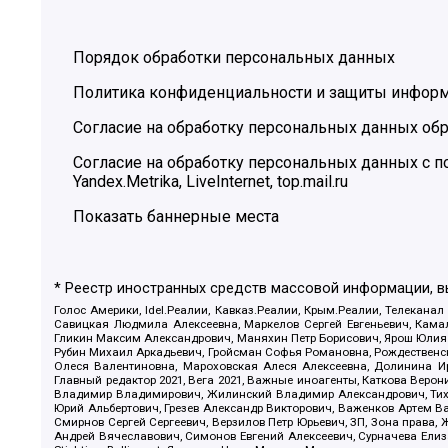
Порядок обработки персональных данных
Политика конфиденциальности и защиты инфор
Согласие на обработку персональных данных обр
Согласие на обработку персональных данных с
Yandex.Metrika, LiveInternet, top.mail.ru
Показать баннерные места
* Реестр иностранных средств массовой информации, 
Голос Америки, Idel.Реалии, Кавказ.Реалии, Крым.Реалии, Телеканал
Савицкая Людмила Алексеевна, Маркелов Сергей Евгеньевич, Камал
Гликин Максим Александрович, Маняхин Петр Борисович, Ярош Юлия П
Рубин Михаил Аркадьевич, Гройсман Софья Романовна, Рождественски
Олеся Валентиновна, Мароховская Алеся Алексеевна, Долинина И
Главный редактор 2021, Вега 2021, Важные иноагенты, Каткова Вер
Владимир Владимирович, Жилинский Владимир Александрович, Тихон
Юрий Альбертович, Грезев Александр Викторович, Важенков Артем В
Смирнов Сергей Сергеевич, Верзилов Петр Юрьевич, ЗП, Зона прав
Андрей Вячеславович, Симонов Евгений Алексеевич, Сурначева Елиз