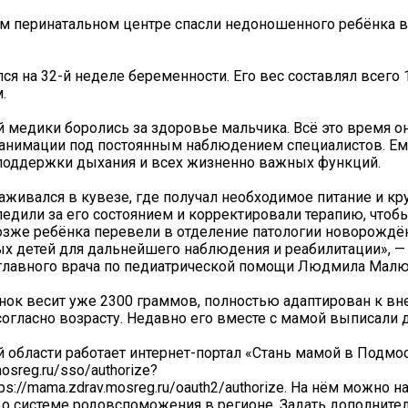
м перинатальном центре спасли недоношенного ребёнка 
я на 32-й неделе беременности. Его вес составлял всего 
.
й медики боролись за здоровье мальчика. Всё это время о
еанимации под постоянным наблюдением специалистов. Ем
поддержки дыхания и всех жизненно важных функций.
ивался в кувезе, где получал необходимое питание и кр
следили за его состоянием и корректировали терапию, чтоб
озже ребёнка перевели в отделение патологии новорождё
 детей для дальнейшего наблюдения и реабилитации», — 
главного врача по педиатрической помощи Людмила Малю
нок весит уже 2300 граммов, полностью адаптирован к вн
согласно возрасту. Недавно его вместе с мамой выписали 
 области работает интернет-портал «Стань мамой в Подмо
mosreg.ru/sso/authorize?
ttps://mama.zdrav.mosreg.ru/oauth2/authorize. На нём можно 
о системе родовспоможения в регионе. Задать дополните