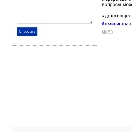
вопросы можн
#детствощёл
Администраци
53