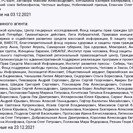
иа, РС-Балт, Заговора Максим Александрович, Ветошкина Валерия Валерьевна
ский союз библиофилов, Честные выборы, Нобелевский призыв, Еланчик Олег
а
е на
03.12.2021
нного агента:
ой культуры, Центр гендерных исследований, Фонд защиты прав граждан Шта
 Петербург, Гуманитарное действие, Лига Избирателей, Правовая инициат
держки и содействия развитию средств массовой информации, В защиту п
ий, ВМЕСТЕ, Благотворительный фонд охраны здоровья и защиты прав граж
, центр Анна, Проект Апрель, Самарская губерния, Эра здоровья, Мемориал,
я группа, Женщины Евразии, СИБАЛЬТ, Институт прав человека, Фонд защиты 
льного партнерства, Пермский региональный правозащитный центр, Граждан
лининграде по административной поддержке реализации программ и проекто
 Прав Средств Массовой Информации, Институт развития прессы - Сибирь, Ча
, Фонд поддержки свободы прессы, Гражданский контроль, Человек и Закон, 
оды Информации, Экозащита!-Женсовет, Общественный вердикт, Евразийская а
 Вадимовна, Чанышева Лилия Айратовна, Сидорович Ольга Борисовна, Туровс
олаевич, Пивоваров Андрей Сергеевич, Дугин Сергей Георгиевич, Аверин В
вна, Шведов Григорий Сергеевич, Пономарев Лев Александрович, Созаев
евна, Щаров Сергей Алексадрович, Цирульников Борис Альбертович, Халидо
ович, Пислакова-Паркер Марина Петровна, Кочеткова Татьяна Владимировна, Ч
Борисовна, Гудков Лев Дмитриевич, Илларионова Юлия Юрьевна, Саранг Анна
Андрей Юрьевич, Мосин Алексей Геннадьевич, Гефтер Валентин Михайлович,
а Светлана Куприяновна, Исаев Сергей Владимирович, Максимов Сергей Вл
а Елена Юрьевна, Гендель Людмила Залмановна, Кокорина Екатерина Алексее
ровна, Подузов Сергей Васильевич, Протасова Ирина Вячеславовна, Литинск
ов Олег Петрович, Добровольская Анна Дмитриевна, Королева Александра Ев
яна Иосифовна, Орлов Олег Петрович, Полякова Мара Федоровна, Резник Генри
ные на
23.12.2021