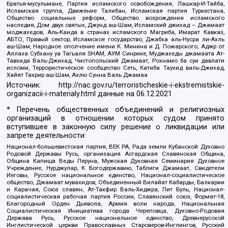
Братья-мусульмане, Партия исламского освобождения, Лашкар-И-Тайба,
Исламская группа, Движение Талибан, Исламская партия Туркестана,
Общество социальных реформ, Общество возрождения исламского
наследия, Дом двух святых, Джунд аш-Шам, Исламский джихад – Джамаат
моджахедов, Аль-Каида в странах исламского Магриба, Имарат Кавказ,
АБТО, Правый сектор, Исламское государство, Джабха аль-Нусра ли-Ахль
аш-Шам, Народное ополчение имени К. Минина и Д. Пожарского, Аджр от
Аллаха Субхану уа Тагьаля SHAM, АУМ Синрике, Муджахеды джамаата Ат-
Тавхида Валь-Джихад, Чистопольский Джамаат, Рохнамо ба суи давлати
исломи, Террористическое сообщество Сеть, Катиба Таухид валь-Джихад,
Хайят Тахрир аш-Шам, Ахлю Сунна Валь Джамаа
Источник:
http://nac.gov.ru/terroristicheskie-i-ekstremistskie-
organizacii-i-materialy.html
данные на
06.12.2021
* Перечень общественных объединений и религиозных
организаций в отношении которых судом принято
вступившее в законную силу решение о ликвидации или
запрете деятельности:
Национал-большевистская партия, ВЕК РА, Рада земли Кубанской Духовно
Родовой Державы Русь, организация Асгардская Славянская Община,
Община Капища Веды Перуна, Мужская Духовная Семинария Духовное
Учреждение, Нурджулар, К Богодержавию, Таблиги Джамаат, Свидетели
Иеговы, Русское национальное единство, Национал-социалистическое
общество, Джамаат мувахидов, Объединенный Вилайат Кабарды, Балкарии
и Карачая, Союз славян, Ат-Такфир Валь-Хиджра, Пит Буль, Национал-
социалистическая рабочая партия России, Славянский союз, Формат-18,
Благородный Орден Дьявола, Армия воли народа, Национальная
Социалистическая Инициатива города Череповца, Духовно-Родовая
Держава Русь, Русское национальное единство, Древнерусской
Инглистической церкви Православных Староверов-Инглингов, Русский