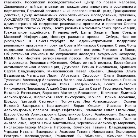
гласности, Российский исследовательский центр по правам человека,
Дальневосточный центр развития гражданских инициатив и социального
партнерства, Пермский региональный правозащитный центр, Гражданское
действие, Центр независимых социологических исследований, Сутяжник,
АКАДЕМИЯ ПО ПРАВАМ ЧЕЛОВЕКА, Частное учреждение в Калининграде по
административной поддержке реализации программ и проектов Совета
Министров северных стран, Центр развития некоммерческих организаций,
Гражданское содействие, Интернешнл-Р, Центр Защиты Прав Средств
Массовой Информации, Институт развития прессы - Сибирь, Частное
учреждение в Санкт-Петербурге по административной поддержке
реализации программ и проектов Совета Министров Северных Стран, Фонд
поддержки свободы прессы, Гражданский контроль, Человек и Закон,
Общественная комиссия по сохранению наследия академика Сахарова,
МЕМО. РУ, Институт региональной прессы, Институт Развития Свободы
Информации, Экозащита!-Женсовет, Общественный вердикт, Евразийская
антимонопольная ассоциация, Дзугкоева Регина Николаевна, Кривенко
Сергей Владимирович, Милославский Павел Юрьевич, Шнырова Ольга
Вадимовна, Чанышева Лилия Айратовна, Сидорович Ольга Борисовна,
Туровский Александр Алексеевич, Васильева Анастасия Евгеньевна, Ривина
Анна Валерьевна, Бурдина Юлия Владимировна, Бойко Анатолий
Николаевич, Пивоваров Андрей Сергеевич, Дугин Сергей Георгиевич, Аверин
Виталий Евгеньевич, Барахоев Магомед Бекханович, Шевченко Дмитрий
Александрович, Шарипков Олег Викторович, Мошель Ирина Ароновна,
Шведов Григорий Сергеевич, Пономарев Лев Александрович, Созаев
Валерий Валерьевич, Каргалицкий Борис Юльевич, Исакова Ирина
Александровна, Исламов Тимур Рифгатович, Романова Ольга Евгеньевна,
Щаров Сергей Алексадрович, Цирульников Борис Альбертович, Халидова
Марина Владимировна, Людевиг Марина Зариевна, Федотова Галина
Анатольевна, Паутов Юрий Анатольевич, Верховский Александр Маркович,
Пислакова-Паркер Марина Петровна, Кочеткова Татьяна Владимировна,
Чуркина Наталья Валерьевна, Акимова Татьяна Николаевна, Золотарева
Екатерина Александровна, Рачинский Ян Збигневич, Жемкова Елена