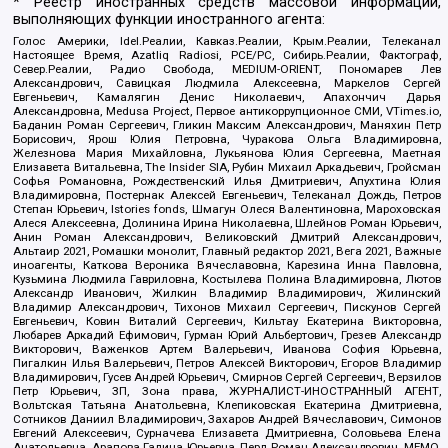
* Реестр иностранных средств массовой информации,
выполняющих функции иностранного агента:
Голос Америки, Idel.Реалии, Кавказ.Реалии, Крым.Реалии, Телеканал
Настоящее Время, Azatliq Radiosi, PCE/PC, Сибирь.Реалии, Фактограф,
Север.Реалии, Радио Свобода, MEDIUM-ORIENT, Пономарев Лев
Александрович, Савицкая Людмила Алексеевна, Маркелов Сергей
Евгеньевич, Камалягин Денис Николаевич, Апахончич Дарья
Александровна, Medusa Project, Первое антикоррупционное СМИ, VTimes.io,
Баданин Роман Сергеевич, Гликин Максим Александрович, Маняхин Петр
Борисович, Ярош Юлия Петровна, Чуракова Ольга Владимировна,
Железнова Мария Михайловна, Лукьянова Юлия Сергеевна, Маетная
Елизавета Витальевна, The Insider SIA, Рубин Михаил Аркадьевич, Гройсман
Софья Романовна, Рождественский Илья Дмитриевич, Апухтина Юлия
Владимировна, Постернак Алексей Евгеньевич, Телеканал Дождь, Петров
Степан Юрьевич, Istories fonds, Шмагун Олеся Валентиновна, Мароховская
Алеся Алексеевна, Долинина Ирина Николаевна, Шлейнов Роман Юрьевич,
Анин Роман Александрович, Великовский Дмитрий Александрович,
Альтаир 2021, Ромашки монолит, Главный редактор 2021, Вега 2021, Важные
иноагенты, Каткова Вероника Вячеславовна, Карезина Инна Павловна,
Кузьмина Людмила Гавриловна, Костылева Полина Владимировна, Лютов
Александр Иванович, Жилкин Владимир Владимирович, Жилинский
Владимир Александрович, Тихонов Михаил Сергеевич, Пискунов Сергей
Евгеньевич, Ковин Виталий Сергеевич, Кильтау Екатерина Викторовна,
Любарев Аркадий Ефимович, Гурман Юрий Альбертович, Грезев Александр
Викторович, Важенков Артем Валерьевич, Иванова София Юрьевна,
Пигалкин Илья Валерьевич, Петров Алексей Викторович, Егоров Владимир
Владимирович, Гусев Андрей Юрьевич, Смирнов Сергей Сергеевич, Верзилов
Петр Юрьевич, ЗП, Зона права, ЖУРНАЛИСТ-ИНОСТРАННЫЙ АГЕНТ,
Вольтская Татьяна Анатольевна, Клепиковская Екатерина Дмитриевна,
Сотников Даниил Владимирович, Захаров Андрей Вячеславович, Симонов
Евгений Алексеевич, Сурначева Елизавета Дмитриевна, Соловьева Елена
Анатольевна, Арапова Галина Юрьевна, Перл Роман Александрович, МЕМО,