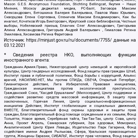
Mason G.E.S. Anonymous Foundation, Stichting Bellingcat, Якутия – Наше
Мнение, Москоу диджитал медиа, РС-Балт, Заговора Максим
Александрович, Ветошкина Валерия Валерьевна, Павлов Иван Юрьевич,
Скворцова Елена Сергеевна, Оленичев Максим Владимирович, Как бы
инагент, Кочетков Игорь Викторович, Иркутский союз библиофилов, Честные
выборы, Нобелевский призыв, Еланчик Олег Александрович, Григорьева
Алина Александровна, Григорьев Андрей Валерьевич , Гималова Регина
Эмилевна, Хисамова Регина Фаритовна
Источник:
https://minjust.gov.ru/ru/documents/7755/
данные на
03.12.2021
* Сведения реестра НКО, выполняющих функции
иностранного агента:
Гражданин.Армия.Право, Нижегородский центр немецкой и европейской
культуры, Центр гендерных исследований, Фонд защиты прав граждан Штаб,
Институт права и публичной политики, Фонд борьбы с коррупцией, Альянс
врачей, НАСИЛИЮ.НЕТ, Мы против СПИДа, СВЕЧА, Открытый Петербург,
Гуманитарное действие, Лига Избирателей, Правовая инициатива,
Гражданская инициатива против экологической преступности,
Гражданский Союз, "Хасдей Ерушалаим" (Милосердие), Центр поддержки и
содействия развитию средств массовой информации, В защиту прав
заключенных, Горячая Линия, Центр социально-информационных
инициатив Действие, Институт глобализации и социальных движений,
ВМЕСТЕ, Благотворительный фонд охраны здоровья и защиты прав
граждан, Благотворительный фонд помощи осужденным и их семьям, Фонд
Тольятти, Новое время, Серебряная тайга, Так-Так-Так, центр Сова, центр
Анна, Проект Апрель, Самарская губерния, Эра здоровья, Мемориал,
Аналитический Центр Юрия Левады, Издательство Парк Гагарина, Фонд
содействия имени Андрея Рылькова, Сфера, Уральская правозащитная
группа, Женщины Евразии, СИБАЛЬТ, Институт прав человека, Фонд защиты