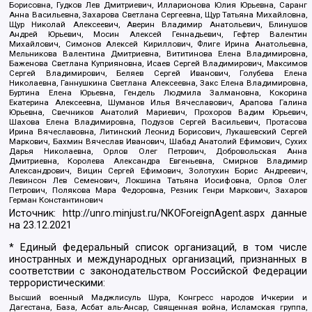
Борисовна, Гудков Лев Дмитриевич, Илларионова Юлия Юрьевна, Саранг
Анна Васильевна, Захарова Светлана Сергеевна, Щур Татьяна Михайловна,
Щур Николай Алексеевич, Аверин Владимир Анатольевич, Блинушов
Андрей Юрьевич, Мосин Алексей Геннадьевич, Гефтер Валентин
Михайлович, Симонов Алексей Кириллович, Флиге Ирина Анатольевна,
Мельникова Валентина Дмитриевна, Вититинова Елена Владимировна,
Баженова Светлана Куприяновна, Исаев Сергей Владимирович, Максимов
Сергей Владимирович, Беляев Сергей Иванович, Голубева Елена
Николаевна, Ганнушкина Светлана Алексеевна, Закс Елена Владимировна,
Буртина Елена Юрьевна, Гендель Людмила Залмановна, Кокорина
Екатерина Алексеевна, Шуманов Илья Вячеславович, Арапова Галина
Юрьевна, Свечников Анатолий Мариевич, Прохоров Вадим Юрьевич,
Шахова Елена Владимировна, Подузов Сергей Васильевич, Протасова
Ирина Вячеславовна, Литинский Леонид Борисович, Лукашевский Сергей
Маркович, Бахмин Вячеслав Иванович, Шабад Анатолий Ефимович, Сухих
Дарья Николаевна, Орлов Олег Петрович, Добровольская Анна
Дмитриевна, Королева Александра Евгеньевна, Смирнов Владимир
Александрович, Вицин Сергей Ефимович, Золотухин Борис Андреевич,
Левинсон Лев Семенович, Локшина Татьяна Иосифовна, Орлов Олег
Петрович, Полякова Мара Федоровна, Резник Генри Маркович, Захаров
Герман Константинович
Источник:
http://unro.minjust.ru/NKOForeignAgent.aspx
данные
на
23.12.2021
* Единый федеральный список организаций, в том числе
иностранных и международных организаций, признанных в
соответствии с законодательством Российской Федерации
террористическими:
Высший военный Маджлисуль Шура, Конгресс народов Ичкерии и
Дагестана, База, Асбат аль-Ансар, Священная война, Исламская группа,