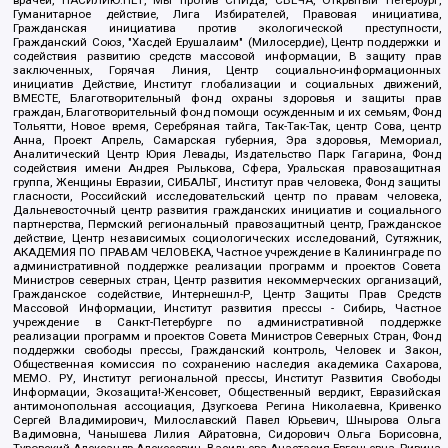
врачей, НАСИЛИЮ.НЕТ, Мы против СПИДа, СВЕЧА, Открытый Петербург,
Гуманитарное действие, Лига Избирателей, Правовая инициатива,
Гражданская инициатива против экологической преступности,
Гражданский Союз, "Хасдей Ерушалаим" (Милосердие), Центр поддержки и
содействия развитию средств массовой информации, В защиту прав
заключенных, Горячая Линия, Центр социально-информационных
инициатив Действие, Институт глобализации и социальных движений,
ВМЕСТЕ, Благотворительный фонд охраны здоровья и защиты прав
граждан, Благотворительный фонд помощи осужденным и их семьям, Фонд
Тольятти, Новое время, Серебряная тайга, Так-Так-Так, центр Сова, центр
Анна, Проект Апрель, Самарская губерния, Эра здоровья, Мемориал,
Аналитический Центр Юрия Левады, Издательство Парк Гагарина, Фонд
содействия имени Андрея Рылькова, Сфера, Уральская правозащитная
группа, Женщины Евразии, СИБАЛЬТ, Институт прав человека, Фонд защиты
гласности, Российский исследовательский центр по правам человека,
Дальневосточный центр развития гражданских инициатив и социального
партнерства, Пермский региональный правозащитный центр, Гражданское
действие, Центр независимых социологических исследований, Сутяжник,
АКАДЕМИЯ ПО ПРАВАМ ЧЕЛОВЕКА, Частное учреждение в Калининграде по
административной поддержке реализации программ и проектов Совета
Министров северных стран, Центр развития некоммерческих организаций,
Гражданское содействие, Интернешнл-Р, Центр Защиты Прав Средств
Массовой Информации, Институт развития прессы - Сибирь, Частное
учреждение в Санкт-Петербурге по административной поддержке
реализации программ и проектов Совета Министров Северных Стран, Фонд
поддержки свободы прессы, Гражданский контроль, Человек и Закон,
Общественная комиссия по сохранению наследия академика Сахарова,
МЕМО. РУ, Институт региональной прессы, Институт Развития Свободы
Информации, Экозащита!-Женсовет, Общественный вердикт, Евразийская
антимонопольная ассоциация, Дзугкоева Регина Николаевна, Кривенко
Сергей Владимирович, Милославский Павел Юрьевич, Шнырова Ольга
Вадимовна, Чанышева Лилия Айратовна, Сидорович Ольга Борисовна,