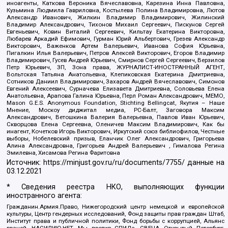
иноагенты, Каткова Вероника Вячеславовна, Карезина Инна Павловна,
Кузьмина Людмила Гавриловна, Костылева Полина Владимировна, Лютов
Александр Иванович, Жилкин Владимир Владимирович, Жилинский
Владимир Александрович, Тихонов Михаил Сергеевич, Пискунов Сергей
Евгеньевич, Ковин Виталий Сергеевич, Кильтау Екатерина Викторовна,
Любарев Аркадий Ефимович, Гурман Юрий Альбертович, Грезев Александр
Викторович, Важенков Артем Валерьевич, Иванова София Юрьевна,
Пигалкин Илья Валерьевич, Петров Алексей Викторович, Егоров Владимир
Владимирович, Гусев Андрей Юрьевич, Смирнов Сергей Сергеевич, Верзилов
Петр Юрьевич, ЗП, Зона права, ЖУРНАЛИСТ-ИНОСТРАННЫЙ АГЕНТ,
Вольтская Татьяна Анатольевна, Клепиковская Екатерина Дмитриевна,
Сотников Даниил Владимирович, Захаров Андрей Вячеславович, Симонов
Евгений Алексеевич, Сурначева Елизавета Дмитриевна, Соловьева Елена
Анатольевна, Арапова Галина Юрьевна, Перл Роман Александрович, МЕМО,
Mason G.E.S. Anonymous Foundation, Stichting Bellingcat, Якутия – Наше
Мнение, Москоу диджитал медиа, РС-Балт, Заговора Максим
Александрович, Ветошкина Валерия Валерьевна, Павлов Иван Юрьевич,
Скворцова Елена Сергеевна, Оленичев Максим Владимирович, Как бы
инагент, Кочетков Игорь Викторович, Иркутский союз библиофилов, Честные
выборы, Нобелевский призыв, Еланчик Олег Александрович, Григорьева
Алина Александровна, Григорьев Андрей Валерьевич , Гималова Регина
Эмилевна, Хисамова Регина Фаритовна
Источник:
https://minjust.gov.ru/ru/documents/7755/
данные на
03.12.2021
* Сведения реестра НКО, выполняющих функции
иностранного агента:
Гражданин.Армия.Право, Нижегородский центр немецкой и европейской
культуры, Центр гендерных исследований, Фонд защиты прав граждан Штаб,
Институт права и публичной политики, Фонд борьбы с коррупцией, Альянс