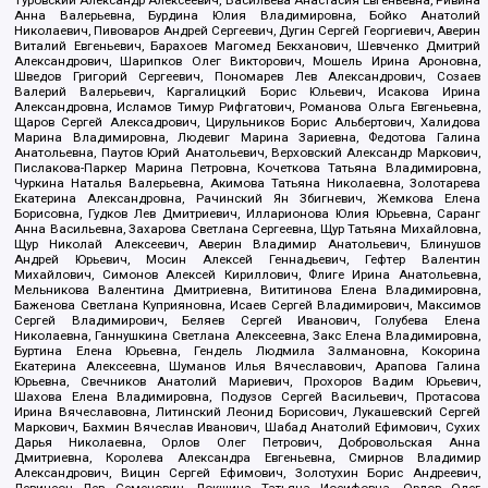
Туровский Александр Алексеевич, Васильева Анастасия Евгеньевна, Ривина
Анна Валерьевна, Бурдина Юлия Владимировна, Бойко Анатолий
Николаевич, Пивоваров Андрей Сергеевич, Дугин Сергей Георгиевич, Аверин
Виталий Евгеньевич, Барахоев Магомед Бекханович, Шевченко Дмитрий
Александрович, Шарипков Олег Викторович, Мошель Ирина Ароновна,
Шведов Григорий Сергеевич, Пономарев Лев Александрович, Созаев
Валерий Валерьевич, Каргалицкий Борис Юльевич, Исакова Ирина
Александровна, Исламов Тимур Рифгатович, Романова Ольга Евгеньевна,
Щаров Сергей Алексадрович, Цирульников Борис Альбертович, Халидова
Марина Владимировна, Людевиг Марина Зариевна, Федотова Галина
Анатольевна, Паутов Юрий Анатольевич, Верховский Александр Маркович,
Пислакова-Паркер Марина Петровна, Кочеткова Татьяна Владимировна,
Чуркина Наталья Валерьевна, Акимова Татьяна Николаевна, Золотарева
Екатерина Александровна, Рачинский Ян Збигневич, Жемкова Елена
Борисовна, Гудков Лев Дмитриевич, Илларионова Юлия Юрьевна, Саранг
Анна Васильевна, Захарова Светлана Сергеевна, Щур Татьяна Михайловна,
Щур Николай Алексеевич, Аверин Владимир Анатольевич, Блинушов
Андрей Юрьевич, Мосин Алексей Геннадьевич, Гефтер Валентин
Михайлович, Симонов Алексей Кириллович, Флиге Ирина Анатольевна,
Мельникова Валентина Дмитриевна, Вититинова Елена Владимировна,
Баженова Светлана Куприяновна, Исаев Сергей Владимирович, Максимов
Сергей Владимирович, Беляев Сергей Иванович, Голубева Елена
Николаевна, Ганнушкина Светлана Алексеевна, Закс Елена Владимировна,
Буртина Елена Юрьевна, Гендель Людмила Залмановна, Кокорина
Екатерина Алексеевна, Шуманов Илья Вячеславович, Арапова Галина
Юрьевна, Свечников Анатолий Мариевич, Прохоров Вадим Юрьевич,
Шахова Елена Владимировна, Подузов Сергей Васильевич, Протасова
Ирина Вячеславовна, Литинский Леонид Борисович, Лукашевский Сергей
Маркович, Бахмин Вячеслав Иванович, Шабад Анатолий Ефимович, Сухих
Дарья Николаевна, Орлов Олег Петрович, Добровольская Анна
Дмитриевна, Королева Александра Евгеньевна, Смирнов Владимир
Александрович, Вицин Сергей Ефимович, Золотухин Борис Андреевич,