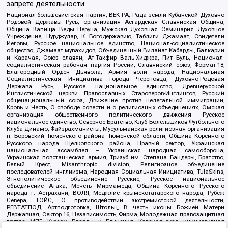
запрете деятельности:
Национал-большевистская партия, ВЕК РА, Рада земли Кубанской Духовно
Родовой Державы Русь, организация Асгардская Славянская Община,
Община Капища Веды Перуна, Мужская Духовная Семинария Духовное
Учреждение, Нурджулар, К Богодержавию, Таблиги Джамаат, Свидетели
Иеговы, Русское национальное единство, Национал-социалистическое
общество, Джамаат мувахидов, Объединенный Вилайат Кабарды, Балкарии
и Карачая, Союз славян, Ат-Такфир Валь-Хиджра, Пит Буль, Национал-
социалистическая рабочая партия России, Славянский союз, Формат-18,
Благородный Орден Дьявола, Армия воли народа, Национальная
Социалистическая Инициатива города Череповца, Духовно-Родовая
Держава Русь, Русское национальное единство, Древнерусской
Инглистической церкви Православных Староверов-Инглингов, Русский
общенациональный союз, Движение против нелегальной иммиграции,
Кровь и Честь, О свободе совести и о религиозных объединениях, Омская
организация общественного политического движения Русское
национальное единство, Северное Братство, Клуб Болельщиков Футбольного
Клуба Динамо, Файзрахманисты, Мусульманская религиозная организация
п. Боровский Тюменского района Тюменской области, Община Коренного
Русского народа Щелковского района, Правый сектор, Украинская
национальная ассамблея – Украинская народная самооборона,
Украинская повстанческая армия, Тризуб им. Степана Бандеры, Братство,
Белый Крест, Misanthropic division, Религиозное объединение
последователей инглиизма, Народная Социальная Инициатива, TulaSkins,
Этнополитическое объединение Русские, Русское национальное
объединение Атака, Мечеть Мирмамеда, Община Коренного Русского
народа г. Астрахани, ВОЛЯ, Меджлис крымскотатарского народа, Рубеж
Севера, ТОЙС, О противодействии экстремистской деятельности,
РЕВТАТПОД, Артподготовка, Штольц, В честь иконы Божией Матери
Державная, Сектор 16, Независимость, Фирма, Молодежная правозащитная
группа МПГ, Курсом Правды и Единения, Каракольская инициативная