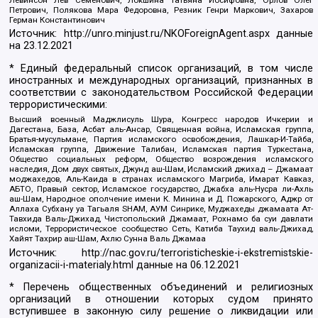
Левинсон Лев Семенович, Локшина Татьяна Иосифовна, Орлов Олег
Петрович, Полякова Мара Федоровна, Резник Генри Маркович, Захаров
Герман Константинович
Источник:
http://unro.minjust.ru/NKOForeignAgent.aspx
данные
на
23.12.2021
* Единый федеральный список организаций, в том числе
иностранных и международных организаций, признанных в
соответствии с законодательством Российской Федерации
террористическими:
Высший военный Маджлисуль Шура, Конгресс народов Ичкерии и
Дагестана, База, Асбат аль-Ансар, Священная война, Исламская группа,
Братья-мусульмане, Партия исламского освобождения, Лашкар-И-Тайба,
Исламская группа, Движение Талибан, Исламская партия Туркестана,
Общество социальных реформ, Общество возрождения исламского
наследия, Дом двух святых, Джунд аш-Шам, Исламский джихад – Джамаат
моджахедов, Аль-Каида в странах исламского Магриба, Имарат Кавказ,
АБТО, Правый сектор, Исламское государство, Джабха аль-Нусра ли-Ахль
аш-Шам, Народное ополчение имени К. Минина и Д. Пожарского, Аджр от
Аллаха Субхану уа Тагьаля SHAM, АУМ Синрике, Муджахеды джамаата Ат-
Тавхида Валь-Джихад, Чистопольский Джамаат, Рохнамо ба суи давлати
исломи, Террористическое сообщество Сеть, Катиба Таухид валь-Джихад,
Хайят Тахрир аш-Шам, Ахлю Сунна Валь Джамаа
Источник:
http://nac.gov.ru/terroristicheskie-i-ekstremistskie-
organizacii-i-materialy.html
данные на
06.12.2021
* Перечень общественных объединений и религиозных
организаций в отношении которых судом принято
вступившее в законную силу решение о ликвидации или