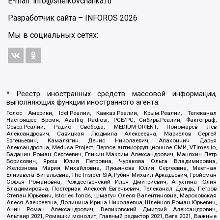
E-mail: info@shelkovchanka.ru
Разработчик сайта –
INFOROS
2026
Мы в социальных сетях:
* Реестр иностранных средств массовой информации,
выполняющих функции иностранного агента:
Голос Америки, Idel.Реалии, Кавказ.Реалии, Крым.Реалии, Телеканал
Настоящее Время, Azatliq Radiosi, PCE/PC, Сибирь.Реалии, Фактограф,
Север.Реалии, Радио Свобода, MEDIUM-ORIENT, Пономарев Лев
Александрович, Савицкая Людмила Алексеевна, Маркелов Сергей
Евгеньевич, Камалягин Денис Николаевич, Апахончич Дарья
Александровна, Medusa Project, Первое антикоррупционное СМИ, VTimes.io,
Баданин Роман Сергеевич, Гликин Максим Александрович, Маняхин Петр
Борисович, Ярош Юлия Петровна, Чуракова Ольга Владимировна,
Железнова Мария Михайловна, Лукьянова Юлия Сергеевна, Маетная
Елизавета Витальевна, The Insider SIA, Рубин Михаил Аркадьевич, Гройсман
Софья Романовна, Рождественский Илья Дмитриевич, Апухтина Юлия
Владимировна, Постернак Алексей Евгеньевич, Телеканал Дождь, Петров
Степан Юрьевич, Istories fonds, Шмагун Олеся Валентиновна, Мароховская
Алеся Алексеевна, Долинина Ирина Николаевна, Шлейнов Роман Юрьевич,
Анин Роман Александрович, Великовский Дмитрий Александрович,
Альтаир 2021, Ромашки монолит, Главный редактор 2021, Вега 2021, Важные