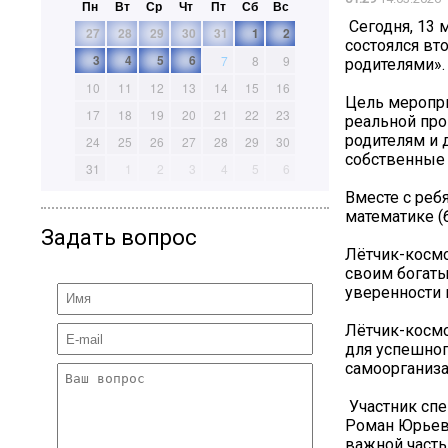
Пн
Вт
Ср
Чт
Пт
Сб
Вс
️ Сегодня, 1
27
28
29
30
31
1
2
состоялся вт
3
4
5
6
7
8
9
родителями».
10
11
12
13
14
15
16
Цель меропри
17
18
19
20
21
22
23
реальной про
родителям и 
24
25
26
27
28
29
30
собственные 
31
1
2
3
4
5
6
Вместе с реб
математике (
Задать вопрос
️Лётчик-косм
своим богаты
уверенности 
Лётчик-космо
для успешног
самоорганиза
️ Участник с
Роман Юрьев
важной часть