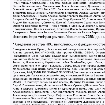
Рубин Михаил Аркадьевич, Гройсман Софья Романовна, Рождественски
Олеся Валентиновна, Мароховская Алеся Алексеевна, Долинина И
Главный редактор 2021, Вега 2021, Важные иноагенты, Каткова Вер
Владимир Владимирович, Жилинский Владимир Александрович, Тихон
Юрий Альбертович, Грезев Александр Викторович, Важенков Артем В
Смирнов Сергей Сергеевич, Верзилов Петр Юрьевич, ЗП, Зона прав
Андрей Вячеславович, Симонов Евгений Алексеевич, Сурначева Елиз
Stichting Bellingcat, Якутия – Наше Мнение, Москоу диджитал мед
Владимирович, Как бы инагент, Кочетков Игорь Викторович, Иркут
Валерьевич , Гималова Регина Эмилевна, Хисамова Регина Фаритовн
Источник:
https://minjust.gov.ru/ru/documents/7755/
данны
* Сведения реестра НКО, выполняющих функции иностра
Гражданин.Армия.Право, Нижегородский центр немецкой и европейск
Альянс врачей, НАСИЛИЮ.НЕТ, Мы против СПИДа, СВЕЧА, Открытый
Гражданский Союз, "Хасдей Ерушалаим" (Милосердие), Центр под
инициатив Действие, Институт глобализации и социальных движен
Тольятти, Новое время, Серебряная тайга, Так-Так-Так, центр Сова
содействия имени Андрея Рылькова, Сфера, Уральская правозащитна
Дальневосточный центр развития гражданских инициатив и социа
Сутяжник, АКАДЕМИЯ ПО ПРАВАМ ЧЕЛОВЕКА, Частное учреждение в Ка
организаций, Гражданское содействие, Интернешнл-Р, Центр Защиты
реализации программ и проектов Совета Министров Северных Стран
МЕМО. РУ, Институт региональной прессы, Институт Развития Своб
Сергей Владимирович, Милославский Павел Юрьевич, Шнырова Ольга
Анна Валерьевна, Бурдина Юлия Владимировна, Бойко Анатолий Ник
Александрович, Шарипков Олег Викторович, Мошель Ирина Ароно
Александровна, Исламов Тимур Рифгатович, Романова Ольга Евгень
Анатольевна, Паутов Юрий Анатольевич, Верховский Александр Марк
Екатерина Александровна, Рачинский Ян Збигневич, Жемкова Елена 