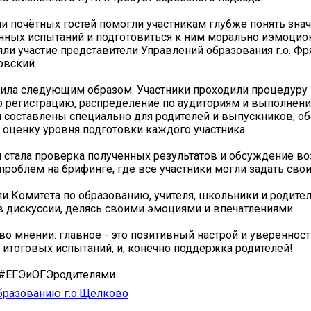
 почётных гостей помогли участникам глубже понять зна
ных испытаний и подготовиться к ним морально иэмоцио
ли участие представители Управлений образования г.о. Фря
овский.
дила следующим образом. Участники проходили процедуру 
регистрацию, распределение по аудиториям и выполнение
 составлены специально для родителей и выпускников, о
оценку уровня подготовки каждого участника.
 стала проверка полученных результатов и обсуждение 
 проблем на брифинге, где все участники могли задать сво
и Комитета по образованию, учителя, школьники и родите
в дискуссии, делясь своими эмоциями и впечатлениями.
во мнении: главное - это позитивный настрой и увереннос
итоговых испытаний, и, конечно поддержка родителей!
#ЕГЭиОГЭродителями
бразованию г.о.Щёлково