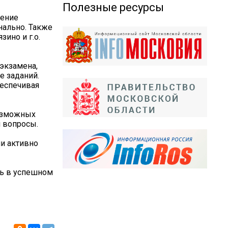
Полезные ресурсы
чение
нально. Также
зино и г.о.
экзамена,
 заданий.
беспечивая
возможных
и вопросы.
ли активно
ть в успешном