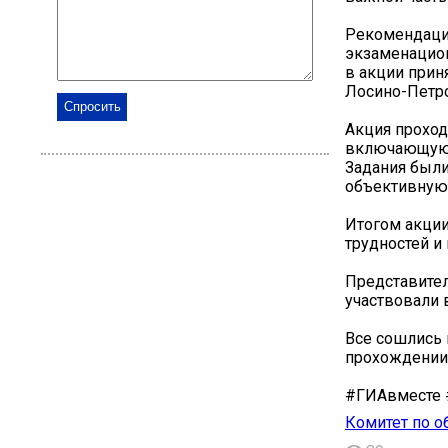
Рекомендации
экзаменацион
в акции приня
Лосино-Петр
️Акция прохо
включающую 
Задания были
объективную 
Итогом акции
трудностей и
Представител
участвовали 
Все сошлись 
прохождении 
#ГИАвместе 
Комитет по о