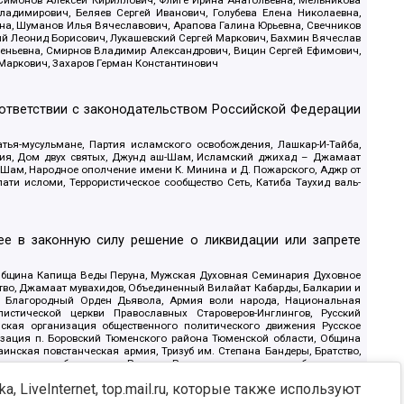
 Симонов Алексей Кириллович, Флиге Ирина Анатольевна, Мельникова
адимирович, Беляев Сергей Иванович, Голубева Елена Николаевна,
вна, Шуманов Илья Вячеславович, Арапова Галина Юрьевна, Свечников
ий Леонид Борисович, Лукашевский Сергей Маркович, Бахмин Вячеслав
геньевна, Смирнов Владимир Александрович, Вицин Сергей Ефимович,
 Маркович, Захаров Герман Константинович
оответствии с законодательством Российской Федерации
тья-мусульмане, Партия исламского освобождения, Лашкар-И-Тайба,
дия, Дом двух святых, Джунд аш-Шам, Исламский джихад – Джамаат
ш-Шам, Народное ополчение имени К. Минина и Д. Пожарского, Аджр от
и исломи, Террористическое сообщество Сеть, Катиба Таухид валь-
е в законную силу решение о ликвидации или запрете
 Община Капища Веды Перуна, Мужская Духовная Семинария Духовное
ство, Джамаат мувахидов, Объединенный Вилайат Кабарды, Балкарии и
18, Благородный Орден Дьявола, Армия воли народа, Национальная
истической церкви Православных Староверов-Инглингов, Русский
ская организация общественного политического движения Русское
изация п. Боровский Тюменского района Тюменской области, Община
инская повстанческая армия, Тризуб им. Степана Бандеры, Братство,
олитическое объединение Русские, Русское национальное объединение
ЙС, О противодействии экстремистской деятельности, РЕВТАТПОД,
, LiveInternet, top.mail.ru, которые также используют
сом Правды и Единения, Каракольская инициативная группа, Автоград
шкорт, Нация и свобода, W.H.С., Фалунь Дафа, Иртыш Ultras, Русский