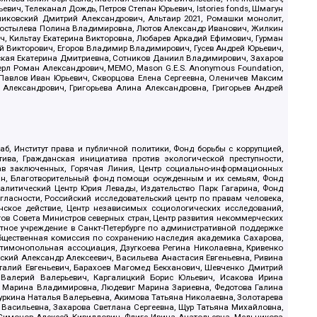
ич, Телеканал Дождь, Петров Степан Юрьевич, Istories fonds, Шмагун
иковский Дмитрий Александрович, Альтаир 2021, Ромашки монолит,
, Костылева Полина Владимировна, Лютов Александр Иванович, Жилкин
, Кильтау Екатерина Викторовна, Любарев Аркадий Ефимович, Гурман
й Викторович, Егоров Владимир Владимирович, Гусев Андрей Юрьевич,
ская Екатерина Дмитриевна, Сотников Даниил Владимирович, Захаров
ерл Роман Александрович, МЕМО, Mason G.E.S. Anonymous Foundation,
, Павлов Иван Юрьевич, Скворцова Елена Сергеевна, Оленичев Максим
 Александрович, Григорьева Алина Александровна, Григорьев Андрей
б, Институт права и публичной политики, Фонд борьбы с коррупцией,
ива, Гражданская инициатива против экологической преступности,
рав заключенных, Горячая Линия, Центр социально-информационных
дан, Благотворительный фонд помощи осужденным и их семьям, Фонд
 Аналитический Центр Юрия Левады, Издательство Парк Гагарина, Фонд
гласности, Российский исследовательский центр по правам человека,
ское действие, Центр независимых социологических исследований,
в Совета Министров северных стран, Центр развития некоммерческих
стное учреждение в Санкт-Петербурге по административной поддержке
Общественная комиссия по сохранению наследия академика Сахарова,
нтимонопольная ассоциация, Дзугкоева Регина Николаевна, Кривенко
кий Александр Алексеевич, Васильева Анастасия Евгеньевна, Ривина
италий Евгеньевич, Барахоев Магомед Бекханович, Шевченко Дмитрий
 Валерий Валерьевич, Каргалицкий Борис Юльевич, Исакова Ирина
ва Марина Владимировна, Людевиг Марина Зариевна, Федотова Галина
уркина Наталья Валерьевна, Акимова Татьяна Николаевна, Золотарева
 Васильевна, Захарова Светлана Сергеевна, Щур Татьяна Михайловна,