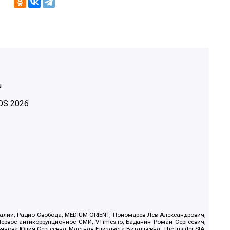
u
OS
2026
.Реалии, Радио Свобода, MEDIUM-ORIENT, Пономарев Лев Александрович,
ервое антикоррупционное СМИ, VTimes.io, Баданин Роман Сергеевич,
ова Юлия Сергеевна, Маетная Елизавета Витальевна, The Insider SIA,