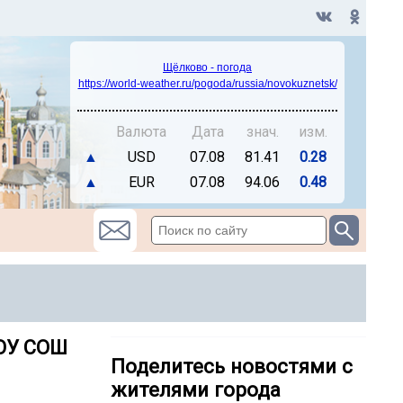
Щёлково - погода
https://world-weather.ru/pogoda/russia/novokuznetsk/
Валюта
Дата
знач.
изм.
▲
USD
07.08
81.41
0.28
▲
EUR
07.08
94.06
0.48
АОУ СОШ
Поделитесь новостями с
жителями города