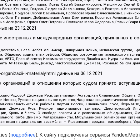
Андрей Юрьевич, Мосин Алексей Геннадьевич, Гефтер Валентин Михайлович,
а Светлана Куприяновна, Исаев Сергей Владимирович, Максимов Сергей Вл
а Елена Юрьевна, Гендель Людмила Залмановна, Кокорина Екатерина Алексее
ровна, Подузов Сергей Васильевич, Протасова Ирина Вячеславовна, Литинск
ов Олег Петрович, Добровольская Анна Дмитриевна, Королева Александра Ев
яна Иосифовна, Орлов Олег Петрович, Полякова Мара Федоровна, Резник Генри
ные на
23.12.2021
ле иностранных и международных организаций, признанных в с
гестана, База, Асбат аль-Ансар, Священная война, Исламская группа, Бра
ана, Общество социальных реформ, Общество возрождения исламского насле
з, АБТО, Правый сектор, Исламское государство, Джабха аль-Нусра ли-Ахль а
та Ат-Тавхида Валь-Джихад, Чистопольский Джамаат, Рохнамо ба суи давлат
-organizacii-i-materialy.html
данные на
06.12.2021
 организаций в отношении которых судом принято вступивше
Духовно Родовой Державы Русь, организация Асгардская Славянская Община,
ли Иеговы, Русское национальное единство, Национал-социалистическое обще
нал-социалистическая рабочая партия России, Славянский союз, Формат-
вая Держава Русь, Русское национальное единство, Древнерусской Ингл
ии, Кровь и Честь, О свободе совести и о религиозных объединениях, Ом
тбольного Клуба Динамо, Файзрахманисты, Мусульманская религиозная орган
раинская национальная ассамблея – Украинская народная самооборона, Укра
ледователей инглиизма, Народная Социальная Инициатива, TulaSkins, Этноп
. Астрахани, ВОЛЯ, Меджлис крымскотатарского народа, Рубеж Севера, ТО
es (
подробнее
). К сайту подключены сервисы Yandex.Metrika
ектор 16, Независимость, Фирма, Молодежная правозащитная группа МПГ, Кур
онат Ак Умут, Русская республика Русь, Арестантское уголовное единство, Ба