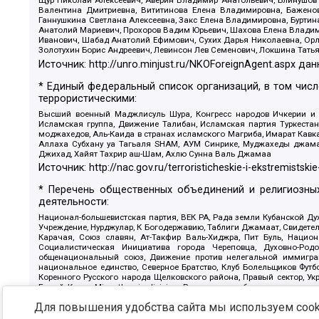
Щур Николай Алексеевич, Аверин Владимир Анатольевич, Блинушов 
Валентина Дмитриевна, Вититинова Елена Владимировна, Баженов
Ганнушкина Светлана Алексеевна, Закс Елена Владимировна, Буртин
Анатолий Мариевич, Прохоров Вадим Юрьевич, Шахова Елена Владими
Иванович, Шабад Анатолий Ефимович, Сухих Дарья Николаевна, Орл
Золотухин Борис Андреевич, Левинсон Лев Семенович, Локшина Тать
Источник:
http://unro.minjust.ru/NKOForeignAgent.aspx
дан
* Единый федеральный список организаций, в том чис
террористическими:
Высший военный Маджлисуль Шура, Конгресс народов Ичкерии и Да
Исламская группа, Движение Талибан, Исламская партия Туркест
моджахедов, Аль-Каида в странах исламского Магриба, Имарат Кавка
Аллаха Субхану уа Тагьаля SHAM, АУМ Синрике, Муджахеды джамаа
Джихад, Хайят Тахрир аш-Шам, Ахлю Сунна Валь Джамаа
Источник:
http://nac.gov.ru/terroristicheskie-i-ekstremistskie
* Перечень общественных объединений и религиозных
деятельности:
Национал-большевистская партия, ВЕК РА, Рада земли Кубанской 
Учреждение, Нурджулар, К Богодержавию, Таблиги Джамаат, Свидете
Карачая, Союз славян, Ат-Такфир Валь-Хиджра, Пит Буль, Нацио
Социалистическая Инициатива города Череповца, Духовно-Родо
общенациональный союз, Движение против нелегальной иммиграц
национальное единство, Северное Братство, Клуб Болельщиков Фу
Коренного Русского народа Щелковского района, Правый сектор, Ук
Белый Крест, Misanthropic division, Религиозное объединение пос
Атака, Мечеть Мирмамеда, Община Коренного Русского народа г
Для повышения удобства сайта мы используем cooki
Артподготовка, Штольц, В честь иконы Божией Матери Державная, С
Крю, Союз Славянских Сил Руси, Алля-Аят, Благотворительный панси