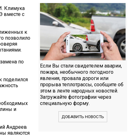
И. Климука
Э вместе с
ближенных к
то позволило
роверяя
ытаниями.
кзамена по
Если Вы стали свидетелем аварии,
пожара, необычного погодного
явления, провала дороги или
к поделился
прорыва теплотрассы, сообщите об
ажность
этом в ленте народных новостей.
Загружайте фотографии через
необходимых
специальную форму.
плины и
ДОБАВИТЬ НОВОСТЬ
вий Андреев
ены являются