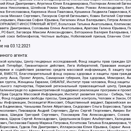
й Илья Дмитриевич, Апухтина Юлия Владимировна, Постернак Алексей Евгеньев
рина Николаевна, Шлейнов Роман Юрьевич, Анин Роман Александрович, Вел
оника Вячеславовна, Карезина Инна Павловна, Кузьмина Людмила Гавриловна
ов Михаил Сергеевич, Пискунов Сергей Евгеньевич, Ковин Виталий Сергеевич
алерьевич, Иванова София Юрьевна, Пигалкин Илья Валерьевич, Петров Алексе
а, ЖУРНАЛИСТ-ИНОСТРАННЫЙ АГЕНТ, Вольтская Татьяна Анатольевна, Клепиков
авета Дмитриевна, Соловьева Елена Анатольевна, Арапова Галина Юрьевна, П
иа, РС-Балт, Заговора Максим Александрович, Ветошкина Валерия Валерьевна
ский союз библиофилов, Честные выборы, Нобелевский призыв, Еланчик Олег
а
е на
03.12.2021
нного агента:
ой культуры, Центр гендерных исследований, Фонд защиты прав граждан Шта
 Петербург, Гуманитарное действие, Лига Избирателей, Правовая инициат
держки и содействия развитию средств массовой информации, В защиту п
ий, ВМЕСТЕ, Благотворительный фонд охраны здоровья и защиты прав граж
, центр Анна, Проект Апрель, Самарская губерния, Эра здоровья, Мемориал,
я группа, Женщины Евразии, СИБАЛЬТ, Институт прав человека, Фонд защиты 
льного партнерства, Пермский региональный правозащитный центр, Граждан
лининграде по административной поддержке реализации программ и проекто
 Прав Средств Массовой Информации, Институт развития прессы - Сибирь, Ча
, Фонд поддержки свободы прессы, Гражданский контроль, Человек и Закон, 
оды Информации, Экозащита!-Женсовет, Общественный вердикт, Евразийская а
 Вадимовна, Чанышева Лилия Айратовна, Сидорович Ольга Борисовна, Туровс
олаевич, Пивоваров Андрей Сергеевич, Дугин Сергей Георгиевич, Аверин В
вна, Шведов Григорий Сергеевич, Пономарев Лев Александрович, Созаев
евна, Щаров Сергей Алексадрович, Цирульников Борис Альбертович, Халидо
ович, Пислакова-Паркер Марина Петровна, Кочеткова Татьяна Владимировна, Ч
Борисовна, Гудков Лев Дмитриевич, Илларионова Юлия Юрьевна, Саранг Анна