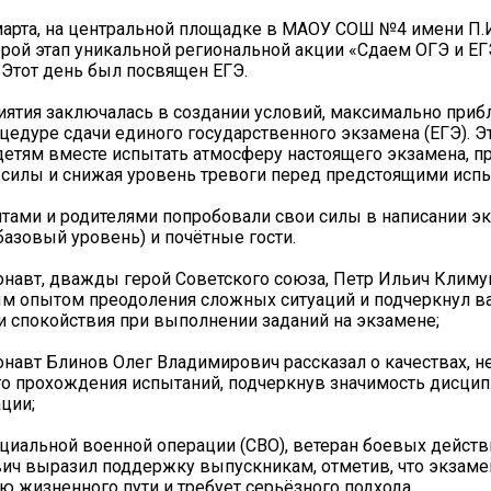
3 марта, на центральной площадке в МАОУ СОШ №4 имени П.
орой этап уникальной региональной акции «Сдаем ОГЭ и ЕГ
 Этот день был посвящен ЕГЭ.
ятия заключалась в создании условий, максимально при
цедуре сдачи единого государственного экзамена (ЕГЭ). Э
детям вместе испытать атмосферу настоящего экзамена, п
силы и снижая уровень тревоги перед предстоящими исп
ятами и родителями попробовали свои силы в написании э
базовый уровень) и почётные гости.
онавт, дважды герой Советского союза, Петр Ильич Климу
м опытом преодоления сложных ситуаций и подчеркнул в
и спокойствия при выполнении заданий на экзамене;
навт Блинов Олег Владимирович рассказал о качествах, 
о прохождения испытаний, подчеркнув значимость дисци
ции;
пециальной военной операции (СВО), ветеран боевых дейст
ич выразил поддержку выпускникам, отметив, что экзам
ю жизненного пути и требует серьёзного подхода.