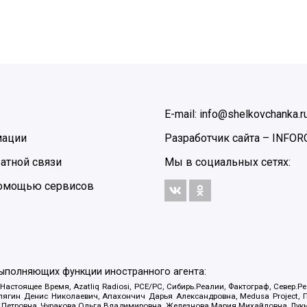
E-mail: info@shelkovchanka.r
мации
Разработчик сайта –
INFOR
атной связи
Мы в социальных сетях:
 помощью сервисов
выполняющих функции иностранного агента:
 Настоящее Время, Azatliq Radiosi, PCE/PC, Сибирь.Реалии, Фактограф, Север
ягин Денис Николаевич, Апахончич Дарья Александровна, Medusa Project, П
етровна, Чуракова Ольга Владимировна, Железнова Мария Михайловна, Лукьян