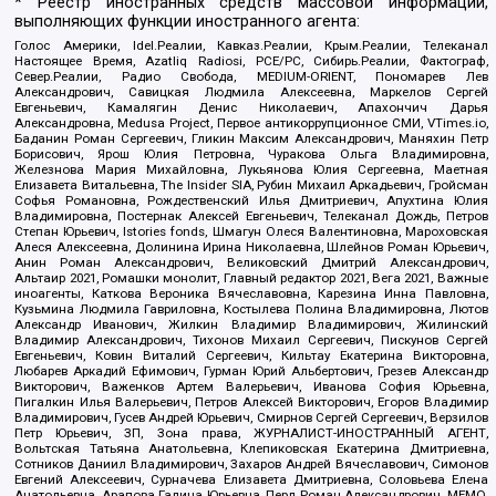
* Реестр иностранных средств массовой информации,
выполняющих функции иностранного агента:
Голос Америки, Idel.Реалии, Кавказ.Реалии, Крым.Реалии, Телеканал
Настоящее Время, Azatliq Radiosi, PCE/PC, Сибирь.Реалии, Фактограф,
Север.Реалии, Радио Свобода, MEDIUM-ORIENT, Пономарев Лев
Александрович, Савицкая Людмила Алексеевна, Маркелов Сергей
Евгеньевич, Камалягин Денис Николаевич, Апахончич Дарья
Александровна, Medusa Project, Первое антикоррупционное СМИ, VTimes.io,
Баданин Роман Сергеевич, Гликин Максим Александрович, Маняхин Петр
Борисович, Ярош Юлия Петровна, Чуракова Ольга Владимировна,
Железнова Мария Михайловна, Лукьянова Юлия Сергеевна, Маетная
Елизавета Витальевна, The Insider SIA, Рубин Михаил Аркадьевич, Гройсман
Софья Романовна, Рождественский Илья Дмитриевич, Апухтина Юлия
Владимировна, Постернак Алексей Евгеньевич, Телеканал Дождь, Петров
Степан Юрьевич, Istories fonds, Шмагун Олеся Валентиновна, Мароховская
Алеся Алексеевна, Долинина Ирина Николаевна, Шлейнов Роман Юрьевич,
Анин Роман Александрович, Великовский Дмитрий Александрович,
Альтаир 2021, Ромашки монолит, Главный редактор 2021, Вега 2021, Важные
иноагенты, Каткова Вероника Вячеславовна, Карезина Инна Павловна,
Кузьмина Людмила Гавриловна, Костылева Полина Владимировна, Лютов
Александр Иванович, Жилкин Владимир Владимирович, Жилинский
Владимир Александрович, Тихонов Михаил Сергеевич, Пискунов Сергей
Евгеньевич, Ковин Виталий Сергеевич, Кильтау Екатерина Викторовна,
Любарев Аркадий Ефимович, Гурман Юрий Альбертович, Грезев Александр
Викторович, Важенков Артем Валерьевич, Иванова София Юрьевна,
Пигалкин Илья Валерьевич, Петров Алексей Викторович, Егоров Владимир
Владимирович, Гусев Андрей Юрьевич, Смирнов Сергей Сергеевич, Верзилов
Петр Юрьевич, ЗП, Зона права, ЖУРНАЛИСТ-ИНОСТРАННЫЙ АГЕНТ,
Вольтская Татьяна Анатольевна, Клепиковская Екатерина Дмитриевна,
Сотников Даниил Владимирович, Захаров Андрей Вячеславович, Симонов
Евгений Алексеевич, Сурначева Елизавета Дмитриевна, Соловьева Елена
Анатольевна, Арапова Галина Юрьевна, Перл Роман Александрович, МЕМО,