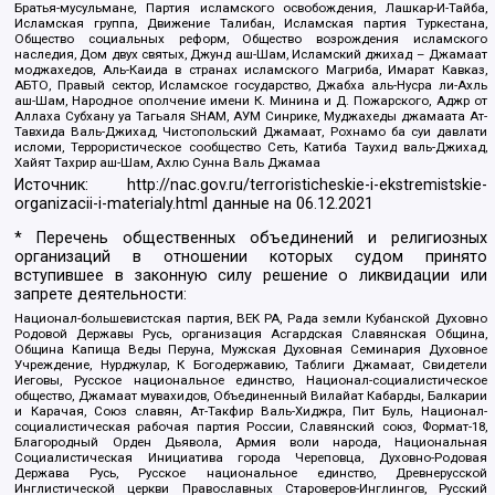
Братья-мусульмане, Партия исламского освобождения, Лашкар-И-Тайба,
Исламская группа, Движение Талибан, Исламская партия Туркестана,
Общество социальных реформ, Общество возрождения исламского
наследия, Дом двух святых, Джунд аш-Шам, Исламский джихад – Джамаат
моджахедов, Аль-Каида в странах исламского Магриба, Имарат Кавказ,
АБТО, Правый сектор, Исламское государство, Джабха аль-Нусра ли-Ахль
аш-Шам, Народное ополчение имени К. Минина и Д. Пожарского, Аджр от
Аллаха Субхану уа Тагьаля SHAM, АУМ Синрике, Муджахеды джамаата Ат-
Тавхида Валь-Джихад, Чистопольский Джамаат, Рохнамо ба суи давлати
исломи, Террористическое сообщество Сеть, Катиба Таухид валь-Джихад,
Хайят Тахрир аш-Шам, Ахлю Сунна Валь Джамаа
Источник:
http://nac.gov.ru/terroristicheskie-i-ekstremistskie-
organizacii-i-materialy.html
данные на
06.12.2021
* Перечень общественных объединений и религиозных
организаций в отношении которых судом принято
вступившее в законную силу решение о ликвидации или
запрете деятельности:
Национал-большевистская партия, ВЕК РА, Рада земли Кубанской Духовно
Родовой Державы Русь, организация Асгардская Славянская Община,
Община Капища Веды Перуна, Мужская Духовная Семинария Духовное
Учреждение, Нурджулар, К Богодержавию, Таблиги Джамаат, Свидетели
Иеговы, Русское национальное единство, Национал-социалистическое
общество, Джамаат мувахидов, Объединенный Вилайат Кабарды, Балкарии
и Карачая, Союз славян, Ат-Такфир Валь-Хиджра, Пит Буль, Национал-
социалистическая рабочая партия России, Славянский союз, Формат-18,
Благородный Орден Дьявола, Армия воли народа, Национальная
Социалистическая Инициатива города Череповца, Духовно-Родовая
Держава Русь, Русское национальное единство, Древнерусской
Инглистической церкви Православных Староверов-Инглингов, Русский