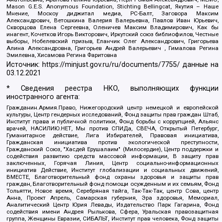
Mason G.E.S. Anonymous Foundation, Stichting Bellingcat, Якутия – Наше
Мнение, Москоу диджитал медиа, РС-Балт, Заговора Максим
Александрович, Ветошкина Валерия Валерьевна, Павлов Иван Юрьевич,
Скворцова Елена Сергеевна, Оленичев Максим Владимирович, Как бы
инагент, Кочетков Игорь Викторович, Иркутский союз библиофилов, Честные
выборы, Нобелевский призыв, Еланчик Олег Александрович, Григорьева
Алина Александровна, Григорьев Андрей Валерьевич , Гималова Регина
Эмилевна, Хисамова Регина Фаритовна
Источник:
https://minjust.gov.ru/ru/documents/7755/
данные на
03.12.2021
* Сведения реестра НКО, выполняющих функции
иностранного агента:
Гражданин.Армия.Право, Нижегородский центр немецкой и европейской
культуры, Центр гендерных исследований, Фонд защиты прав граждан Штаб,
Институт права и публичной политики, Фонд борьбы с коррупцией, Альянс
врачей, НАСИЛИЮ.НЕТ, Мы против СПИДа, СВЕЧА, Открытый Петербург,
Гуманитарное действие, Лига Избирателей, Правовая инициатива,
Гражданская инициатива против экологической преступности,
Гражданский Союз, "Хасдей Ерушалаим" (Милосердие), Центр поддержки и
содействия развитию средств массовой информации, В защиту прав
заключенных, Горячая Линия, Центр социально-информационных
инициатив Действие, Институт глобализации и социальных движений,
ВМЕСТЕ, Благотворительный фонд охраны здоровья и защиты прав
граждан, Благотворительный фонд помощи осужденным и их семьям, Фонд
Тольятти, Новое время, Серебряная тайга, Так-Так-Так, центр Сова, центр
Анна, Проект Апрель, Самарская губерния, Эра здоровья, Мемориал,
Аналитический Центр Юрия Левады, Издательство Парк Гагарина, Фонд
содействия имени Андрея Рылькова, Сфера, Уральская правозащитная
группа, Женщины Евразии, СИБАЛЬТ, Институт прав человека, Фонд защиты