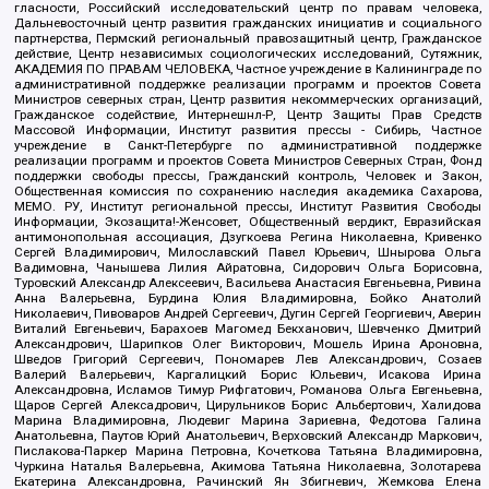
гласности, Российский исследовательский центр по правам человека,
Дальневосточный центр развития гражданских инициатив и социального
партнерства, Пермский региональный правозащитный центр, Гражданское
действие, Центр независимых социологических исследований, Сутяжник,
АКАДЕМИЯ ПО ПРАВАМ ЧЕЛОВЕКА, Частное учреждение в Калининграде по
административной поддержке реализации программ и проектов Совета
Министров северных стран, Центр развития некоммерческих организаций,
Гражданское содействие, Интернешнл-Р, Центр Защиты Прав Средств
Массовой Информации, Институт развития прессы - Сибирь, Частное
учреждение в Санкт-Петербурге по административной поддержке
реализации программ и проектов Совета Министров Северных Стран, Фонд
поддержки свободы прессы, Гражданский контроль, Человек и Закон,
Общественная комиссия по сохранению наследия академика Сахарова,
МЕМО. РУ, Институт региональной прессы, Институт Развития Свободы
Информации, Экозащита!-Женсовет, Общественный вердикт, Евразийская
антимонопольная ассоциация, Дзугкоева Регина Николаевна, Кривенко
Сергей Владимирович, Милославский Павел Юрьевич, Шнырова Ольга
Вадимовна, Чанышева Лилия Айратовна, Сидорович Ольга Борисовна,
Туровский Александр Алексеевич, Васильева Анастасия Евгеньевна, Ривина
Анна Валерьевна, Бурдина Юлия Владимировна, Бойко Анатолий
Николаевич, Пивоваров Андрей Сергеевич, Дугин Сергей Георгиевич, Аверин
Виталий Евгеньевич, Барахоев Магомед Бекханович, Шевченко Дмитрий
Александрович, Шарипков Олег Викторович, Мошель Ирина Ароновна,
Шведов Григорий Сергеевич, Пономарев Лев Александрович, Созаев
Валерий Валерьевич, Каргалицкий Борис Юльевич, Исакова Ирина
Александровна, Исламов Тимур Рифгатович, Романова Ольга Евгеньевна,
Щаров Сергей Алексадрович, Цирульников Борис Альбертович, Халидова
Марина Владимировна, Людевиг Марина Зариевна, Федотова Галина
Анатольевна, Паутов Юрий Анатольевич, Верховский Александр Маркович,
Пислакова-Паркер Марина Петровна, Кочеткова Татьяна Владимировна,
Чуркина Наталья Валерьевна, Акимова Татьяна Николаевна, Золотарева
Екатерина Александровна, Рачинский Ян Збигневич, Жемкова Елена