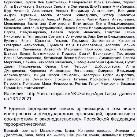
Борисовна, Гудков Лев Дмитриевич, Илларионова Юлия Юрьевна, Саранг
Анна Васильевна, Захарова Светлана Сергеевна, Щур Татьяна Михайловна,
Щур Николай Алексеевич, Аверин Владимир Анатольевич, Блинушов
Андрей Юрьевич, Мосин Алексей Геннадьевич, Гефтер Валентин
Михайлович, Симонов Алексей Кириллович, Флиге Ирина Анатольевна,
Мельникова Валентина Дмитриевна, Вититинова Елена Владимировна,
Баженова Светлана Куприяновна, Исаев Сергей Владимирович, Максимов
Сергей Владимирович, Беляев Сергей Иванович, Голубева Елена
Николаевна, Ганнушкина Светлана Алексеевна, Закс Елена Владимировна,
Буртина Елена Юрьевна, Гендель Людмила Залмановна, Кокорина
Екатерина Алексеевна, Шуманов Илья Вячеславович, Арапова Галина
Юрьевна, Свечников Анатолий Мариевич, Прохоров Вадим Юрьевич,
Шахова Елена Владимировна, Подузов Сергей Васильевич, Протасова
Ирина Вячеславовна, Литинский Леонид Борисович, Лукашевский Сергей
Маркович, Бахмин Вячеслав Иванович, Шабад Анатолий Ефимович, Сухих
Дарья Николаевна, Орлов Олег Петрович, Добровольская Анна
Дмитриевна, Королева Александра Евгеньевна, Смирнов Владимир
Александрович, Вицин Сергей Ефимович, Золотухин Борис Андреевич,
Левинсон Лев Семенович, Локшина Татьяна Иосифовна, Орлов Олег
Петрович, Полякова Мара Федоровна, Резник Генри Маркович, Захаров
Герман Константинович
Источник:
http://unro.minjust.ru/NKOForeignAgent.aspx
данные
на
23.12.2021
* Единый федеральный список организаций, в том числе
иностранных и международных организаций, признанных в
соответствии с законодательством Российской Федерации
террористическими:
Высший военный Маджлисуль Шура, Конгресс народов Ичкерии и
Дагестана, База, Асбат аль-Ансар, Священная война, Исламская группа,