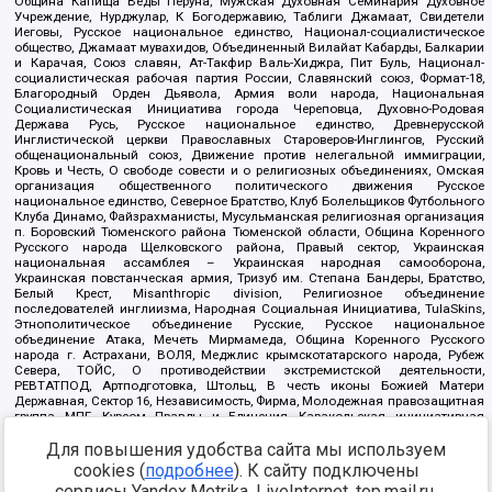
Община Капища Веды Перуна, Мужская Духовная Семинария Духовное
Учреждение, Нурджулар, К Богодержавию, Таблиги Джамаат, Свидетели
Иеговы, Русское национальное единство, Национал-социалистическое
общество, Джамаат мувахидов, Объединенный Вилайат Кабарды, Балкарии
и Карачая, Союз славян, Ат-Такфир Валь-Хиджра, Пит Буль, Национал-
социалистическая рабочая партия России, Славянский союз, Формат-18,
Благородный Орден Дьявола, Армия воли народа, Национальная
Социалистическая Инициатива города Череповца, Духовно-Родовая
Держава Русь, Русское национальное единство, Древнерусской
Инглистической церкви Православных Староверов-Инглингов, Русский
общенациональный союз, Движение против нелегальной иммиграции,
Кровь и Честь, О свободе совести и о религиозных объединениях, Омская
организация общественного политического движения Русское
национальное единство, Северное Братство, Клуб Болельщиков Футбольного
Клуба Динамо, Файзрахманисты, Мусульманская религиозная организация
п. Боровский Тюменского района Тюменской области, Община Коренного
Русского народа Щелковского района, Правый сектор, Украинская
национальная ассамблея – Украинская народная самооборона,
Украинская повстанческая армия, Тризуб им. Степана Бандеры, Братство,
Белый Крест, Misanthropic division, Религиозное объединение
последователей инглиизма, Народная Социальная Инициатива, TulaSkins,
Этнополитическое объединение Русские, Русское национальное
объединение Атака, Мечеть Мирмамеда, Община Коренного Русского
народа г. Астрахани, ВОЛЯ, Меджлис крымскотатарского народа, Рубеж
Севера, ТОЙС, О противодействии экстремистской деятельности,
РЕВТАТПОД, Артподготовка, Штольц, В честь иконы Божией Матери
Державная, Сектор 16, Независимость, Фирма, Молодежная правозащитная
группа МПГ, Курсом Правды и Единения, Каракольская инициативная
группа, Автоград Крю, Союз Славянских Сил Руси, Алля-Аят,
Благотворительный пансионат Ак Умут, Русская республика Русь,
Для повышения удобства сайта мы используем
Арестантское уголовное единство, Башкорт, Нация и свобода, W.H.С., Фалунь
cookies (
подробнее
). К сайту подключены
Дафа, Иртыш Ultras, Русский Патриотический клуб-Новокузнецк/РПК,
сервисы Yandex.Metrika, LiveInternet, top.mail.ru,