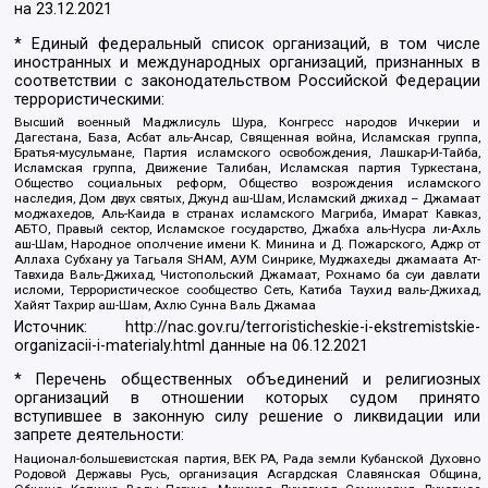
на
23.12.2021
* Единый федеральный список организаций, в том числе
иностранных и международных организаций, признанных в
соответствии с законодательством Российской Федерации
террористическими:
Высший военный Маджлисуль Шура, Конгресс народов Ичкерии и
Дагестана, База, Асбат аль-Ансар, Священная война, Исламская группа,
Братья-мусульмане, Партия исламского освобождения, Лашкар-И-Тайба,
Исламская группа, Движение Талибан, Исламская партия Туркестана,
Общество социальных реформ, Общество возрождения исламского
наследия, Дом двух святых, Джунд аш-Шам, Исламский джихад – Джамаат
моджахедов, Аль-Каида в странах исламского Магриба, Имарат Кавказ,
АБТО, Правый сектор, Исламское государство, Джабха аль-Нусра ли-Ахль
аш-Шам, Народное ополчение имени К. Минина и Д. Пожарского, Аджр от
Аллаха Субхану уа Тагьаля SHAM, АУМ Синрике, Муджахеды джамаата Ат-
Тавхида Валь-Джихад, Чистопольский Джамаат, Рохнамо ба суи давлати
исломи, Террористическое сообщество Сеть, Катиба Таухид валь-Джихад,
Хайят Тахрир аш-Шам, Ахлю Сунна Валь Джамаа
Источник:
http://nac.gov.ru/terroristicheskie-i-ekstremistskie-
organizacii-i-materialy.html
данные на
06.12.2021
* Перечень общественных объединений и религиозных
организаций в отношении которых судом принято
вступившее в законную силу решение о ликвидации или
запрете деятельности:
Национал-большевистская партия, ВЕК РА, Рада земли Кубанской Духовно
Родовой Державы Русь, организация Асгардская Славянская Община,