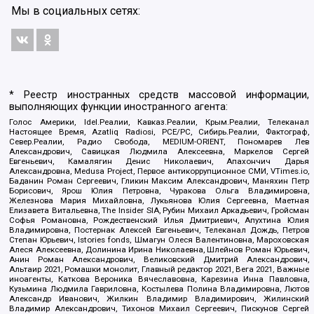
Мы в социальных сетях:
* Реестр иностранных средств массовой информации,
выполняющих функции иностранного агента:
Голос Америки, Idel.Реалии, Кавказ.Реалии, Крым.Реалии, Телеканал
Настоящее Время, Azatliq Radiosi, PCE/PC, Сибирь.Реалии, Фактограф,
Север.Реалии, Радио Свобода, MEDIUM-ORIENT, Пономарев Лев
Александрович, Савицкая Людмила Алексеевна, Маркелов Сергей
Евгеньевич, Камалягин Денис Николаевич, Апахончич Дарья
Александровна, Medusa Project, Первое антикоррупционное СМИ, VTimes.io,
Баданин Роман Сергеевич, Гликин Максим Александрович, Маняхин Петр
Борисович, Ярош Юлия Петровна, Чуракова Ольга Владимировна,
Железнова Мария Михайловна, Лукьянова Юлия Сергеевна, Маетная
Елизавета Витальевна, The Insider SIA, Рубин Михаил Аркадьевич, Гройсман
Софья Романовна, Рождественский Илья Дмитриевич, Апухтина Юлия
Владимировна, Постернак Алексей Евгеньевич, Телеканал Дождь, Петров
Степан Юрьевич, Istories fonds, Шмагун Олеся Валентиновна, Мароховская
Алеся Алексеевна, Долинина Ирина Николаевна, Шлейнов Роман Юрьевич,
Анин Роман Александрович, Великовский Дмитрий Александрович,
Альтаир 2021, Ромашки монолит, Главный редактор 2021, Вега 2021, Важные
иноагенты, Каткова Вероника Вячеславовна, Карезина Инна Павловна,
Кузьмина Людмила Гавриловна, Костылева Полина Владимировна, Лютов
Александр Иванович, Жилкин Владимир Владимирович, Жилинский
Владимир Александрович, Тихонов Михаил Сергеевич, Пискунов Сергей