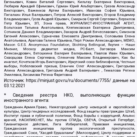
Евгеньевич, Ковин Виталий Сергеевич, Кильтау Екатерина Викторовна,
Любарев Аркадий Ефимович, Гурман Юрий Альбертович, Грезев Александр
Викторович, Важенков Артем Валерьевич, Иванова София Юрьевна,
Пигалкин Илья Валерьевич, Петров Алексей Викторович, Егоров Владимир
Владимирович, Гусев Андрей Юрьевич, Смирнов Сергей Сергеевич, Верзилов
Петр Юрьевич, ЗП, Зона права, ЖУРНАЛИСТ-ИНОСТРАННЫЙ АГЕНТ,
Вольтская Татьяна Анатольевна, Клепиковская Екатерина Дмитриевна,
Сотников Даниил Владимирович, Захаров Андрей Вячеславович, Симонов
Евгений Алексеевич, Сурначева Елизавета Дмитриевна, Соловьева Елена
Анатольевна, Арапова Галина Юрьевна, Перл Роман Александрович, МЕМО,
Mason G.E.S. Anonymous Foundation, Stichting Bellingcat, Якутия – Наше
Мнение, Москоу диджитал медиа, РС-Балт, Заговора Максим
Александрович, Ветошкина Валерия Валерьевна, Павлов Иван Юрьевич,
Скворцова Елена Сергеевна, Оленичев Максим Владимирович, Как бы
инагент, Кочетков Игорь Викторович, Иркутский союз библиофилов, Честные
выборы, Нобелевский призыв, Еланчик Олег Александрович, Григорьева
Алина Александровна, Григорьев Андрей Валерьевич , Гималова Регина
Эмилевна, Хисамова Регина Фаритовна
Источник:
https://minjust.gov.ru/ru/documents/7755/
данные на
03.12.2021
* Сведения реестра НКО, выполняющих функции
иностранного агента:
Гражданин.Армия.Право, Нижегородский центр немецкой и европейской
культуры, Центр гендерных исследований, Фонд защиты прав граждан Штаб,
Институт права и публичной политики, Фонд борьбы с коррупцией, Альянс
врачей, НАСИЛИЮ.НЕТ, Мы против СПИДа, СВЕЧА, Открытый Петербург,
Гуманитарное действие, Лига Избирателей, Правовая инициатива,
Гражданская инициатива против экологической преступности,
Гражданский Союз, "Хасдей Ерушалаим" (Милосердие), Центр поддержки и