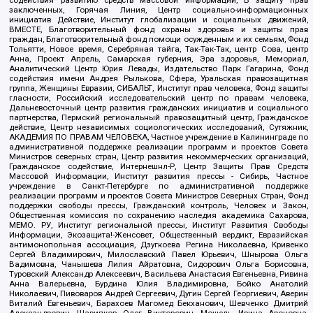
содействия развитию средств массовой информации, В защиту прав
заключенных, Горячая Линия, Центр социально-информационных
инициатив Действие, Институт глобализации и социальных движений,
ВМЕСТЕ, Благотворительный фонд охраны здоровья и защиты прав
граждан, Благотворительный фонд помощи осужденным и их семьям, Фонд
Тольятти, Новое время, Серебряная тайга, Так-Так-Так, центр Сова, центр
Анна, Проект Апрель, Самарская губерния, Эра здоровья, Мемориал,
Аналитический Центр Юрия Левады, Издательство Парк Гагарина, Фонд
содействия имени Андрея Рылькова, Сфера, Уральская правозащитная
группа, Женщины Евразии, СИБАЛЬТ, Институт прав человека, Фонд защиты
гласности, Российский исследовательский центр по правам человека,
Дальневосточный центр развития гражданских инициатив и социального
партнерства, Пермский региональный правозащитный центр, Гражданское
действие, Центр независимых социологических исследований, Сутяжник,
АКАДЕМИЯ ПО ПРАВАМ ЧЕЛОВЕКА, Частное учреждение в Калининграде по
административной поддержке реализации программ и проектов Совета
Министров северных стран, Центр развития некоммерческих организаций,
Гражданское содействие, Интернешнл-Р, Центр Защиты Прав Средств
Массовой Информации, Институт развития прессы - Сибирь, Частное
учреждение в Санкт-Петербурге по административной поддержке
реализации программ и проектов Совета Министров Северных Стран, Фонд
поддержки свободы прессы, Гражданский контроль, Человек и Закон,
Общественная комиссия по сохранению наследия академика Сахарова,
МЕМО. РУ, Институт региональной прессы, Институт Развития Свободы
Информации, Экозащита!-Женсовет, Общественный вердикт, Евразийская
антимонопольная ассоциация, Дзугкоева Регина Николаевна, Кривенко
Сергей Владимирович, Милославский Павел Юрьевич, Шнырова Ольга
Вадимовна, Чанышева Лилия Айратовна, Сидорович Ольга Борисовна,
Туровский Александр Алексеевич, Васильева Анастасия Евгеньевна, Ривина
Анна Валерьевна, Бурдина Юлия Владимировна, Бойко Анатолий
Николаевич, Пивоваров Андрей Сергеевич, Дугин Сергей Георгиевич, Аверин
Виталий Евгеньевич, Барахоев Магомед Бекханович, Шевченко Дмитрий