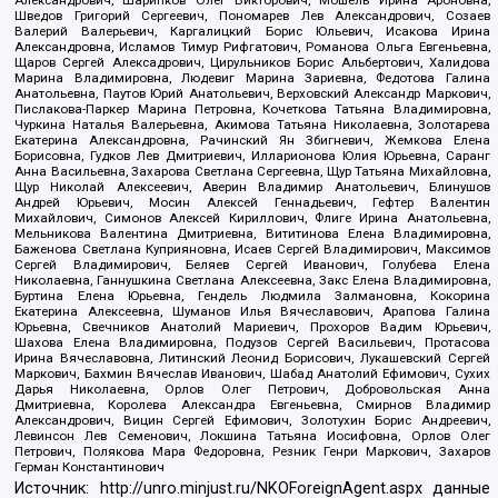
Александрович, Шарипков Олег Викторович, Мошель Ирина Ароновна,
Шведов Григорий Сергеевич, Пономарев Лев Александрович, Созаев
Валерий Валерьевич, Каргалицкий Борис Юльевич, Исакова Ирина
Александровна, Исламов Тимур Рифгатович, Романова Ольга Евгеньевна,
Щаров Сергей Алексадрович, Цирульников Борис Альбертович, Халидова
Марина Владимировна, Людевиг Марина Зариевна, Федотова Галина
Анатольевна, Паутов Юрий Анатольевич, Верховский Александр Маркович,
Пислакова-Паркер Марина Петровна, Кочеткова Татьяна Владимировна,
Чуркина Наталья Валерьевна, Акимова Татьяна Николаевна, Золотарева
Екатерина Александровна, Рачинский Ян Збигневич, Жемкова Елена
Борисовна, Гудков Лев Дмитриевич, Илларионова Юлия Юрьевна, Саранг
Анна Васильевна, Захарова Светлана Сергеевна, Щур Татьяна Михайловна,
Щур Николай Алексеевич, Аверин Владимир Анатольевич, Блинушов
Андрей Юрьевич, Мосин Алексей Геннадьевич, Гефтер Валентин
Михайлович, Симонов Алексей Кириллович, Флиге Ирина Анатольевна,
Мельникова Валентина Дмитриевна, Вититинова Елена Владимировна,
Баженова Светлана Куприяновна, Исаев Сергей Владимирович, Максимов
Сергей Владимирович, Беляев Сергей Иванович, Голубева Елена
Николаевна, Ганнушкина Светлана Алексеевна, Закс Елена Владимировна,
Буртина Елена Юрьевна, Гендель Людмила Залмановна, Кокорина
Екатерина Алексеевна, Шуманов Илья Вячеславович, Арапова Галина
Юрьевна, Свечников Анатолий Мариевич, Прохоров Вадим Юрьевич,
Шахова Елена Владимировна, Подузов Сергей Васильевич, Протасова
Ирина Вячеславовна, Литинский Леонид Борисович, Лукашевский Сергей
Маркович, Бахмин Вячеслав Иванович, Шабад Анатолий Ефимович, Сухих
Дарья Николаевна, Орлов Олег Петрович, Добровольская Анна
Дмитриевна, Королева Александра Евгеньевна, Смирнов Владимир
Александрович, Вицин Сергей Ефимович, Золотухин Борис Андреевич,
Левинсон Лев Семенович, Локшина Татьяна Иосифовна, Орлов Олег
Петрович, Полякова Мара Федоровна, Резник Генри Маркович, Захаров
Герман Константинович
Источник:
http://unro.minjust.ru/NKOForeignAgent.aspx
данные