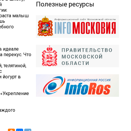
Полезные ресурсы
й
гии:
зраста малыш
ешь
ебного
,
в идеале
а перекус. Что
, телятиной,
с
 йогурт в
 «Укрепление
аждого