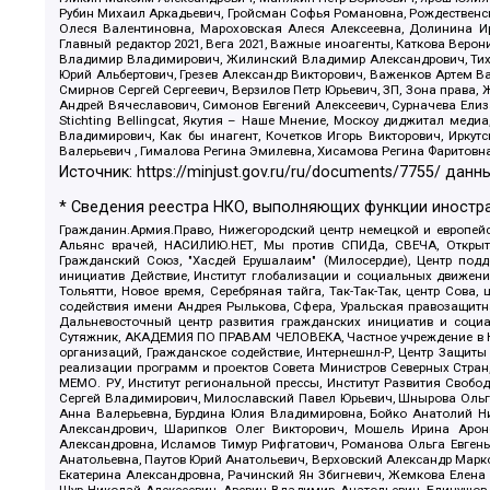
Рубин Михаил Аркадьевич, Гройсман Софья Романовна, Рождественски
Олеся Валентиновна, Мароховская Алеся Алексеевна, Долинина И
Главный редактор 2021, Вега 2021, Важные иноагенты, Каткова Вер
Владимир Владимирович, Жилинский Владимир Александрович, Тихон
Юрий Альбертович, Грезев Александр Викторович, Важенков Артем В
Смирнов Сергей Сергеевич, Верзилов Петр Юрьевич, ЗП, Зона прав
Андрей Вячеславович, Симонов Евгений Алексеевич, Сурначева Елиз
Stichting Bellingcat, Якутия – Наше Мнение, Москоу диджитал мед
Владимирович, Как бы инагент, Кочетков Игорь Викторович, Иркут
Валерьевич , Гималова Регина Эмилевна, Хисамова Регина Фаритовн
Источник:
https://minjust.gov.ru/ru/documents/7755/
данны
* Сведения реестра НКО, выполняющих функции иностра
Гражданин.Армия.Право, Нижегородский центр немецкой и европейск
Альянс врачей, НАСИЛИЮ.НЕТ, Мы против СПИДа, СВЕЧА, Открытый
Гражданский Союз, "Хасдей Ерушалаим" (Милосердие), Центр под
инициатив Действие, Институт глобализации и социальных движен
Тольятти, Новое время, Серебряная тайга, Так-Так-Так, центр Сова
содействия имени Андрея Рылькова, Сфера, Уральская правозащитна
Дальневосточный центр развития гражданских инициатив и социа
Сутяжник, АКАДЕМИЯ ПО ПРАВАМ ЧЕЛОВЕКА, Частное учреждение в Ка
организаций, Гражданское содействие, Интернешнл-Р, Центр Защиты
реализации программ и проектов Совета Министров Северных Стран
МЕМО. РУ, Институт региональной прессы, Институт Развития Своб
Сергей Владимирович, Милославский Павел Юрьевич, Шнырова Ольга
Анна Валерьевна, Бурдина Юлия Владимировна, Бойко Анатолий Ник
Александрович, Шарипков Олег Викторович, Мошель Ирина Ароно
Александровна, Исламов Тимур Рифгатович, Романова Ольга Евгень
Анатольевна, Паутов Юрий Анатольевич, Верховский Александр Марк
Екатерина Александровна, Рачинский Ян Збигневич, Жемкова Елена 