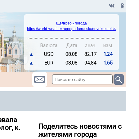
Щёлково - погода
https://world-weather.ru/pogoda/russia/novokuznetsk/
Валюта
Дата
знач.
изм.
▲
USD
08.08
82.17
1.24
▲
EUR
08.08
94.84
1.65
звала
Поделитесь новостями с
ог, к.
жителями города