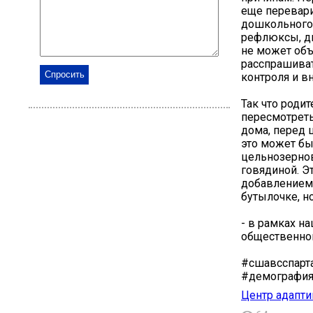
еще перевари
дошкольного 
рефлюксы, ди
не может объ
расспрашиват
контроля и в
Так что роди
пересмотреть
дома, перед 
это может бы
цельнозерново
говядиной. Э
добавлением 
бутылочке, но
- в рамках н
общественног
#сшавсспарт
#демография
Центр адапти