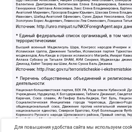
Щур Николай Алексеевич, Аверин Владимир Анатольевич, Блинушов 
Валентина Дмитриевна, Вититинова Елена Владимировна, Баженов
Ганнушкина Светлана Алексеевна, Закс Елена Владимировна, Буртин
Анатолий Мариевич, Прохоров Вадим Юрьевич, Шахова Елена Владими
Иванович, Шабад Анатолий Ефимович, Сухих Дарья Николаевна, Орл
Золотухин Борис Андреевич, Левинсон Лев Семенович, Локшина Тать
Источник:
http://unro.minjust.ru/NKOForeignAgent.aspx
дан
* Единый федеральный список организаций, в том чис
террористическими:
Высший военный Маджлисуль Шура, Конгресс народов Ичкерии и Да
Исламская группа, Движение Талибан, Исламская партия Туркест
моджахедов, Аль-Каида в странах исламского Магриба, Имарат Кавка
Аллаха Субхану уа Тагьаля SHAM, АУМ Синрике, Муджахеды джамаа
Джихад, Хайят Тахрир аш-Шам, Ахлю Сунна Валь Джамаа
Источник:
http://nac.gov.ru/terroristicheskie-i-ekstremistskie
* Перечень общественных объединений и религиозных
деятельности:
Национал-большевистская партия, ВЕК РА, Рада земли Кубанской 
Учреждение, Нурджулар, К Богодержавию, Таблиги Джамаат, Свидете
Карачая, Союз славян, Ат-Такфир Валь-Хиджра, Пит Буль, Нацио
Социалистическая Инициатива города Череповца, Духовно-Родо
общенациональный союз, Движение против нелегальной иммиграц
национальное единство, Северное Братство, Клуб Болельщиков Фу
Коренного Русского народа Щелковского района, Правый сектор, Ук
Белый Крест, Misanthropic division, Религиозное объединение пос
Атака, Мечеть Мирмамеда, Община Коренного Русского народа г
Для повышения удобства сайта мы используем cooki
Артподготовка, Штольц, В честь иконы Божией Матери Державная, С
Крю, Союз Славянских Сил Руси, Алля-Аят, Благотворительный панси