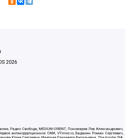
u
OS
2026
.Реалии, Радио Свобода, MEDIUM-ORIENT, Пономарев Лев Александрович,
ервое антикоррупционное СМИ, VTimes.io, Баданин Роман Сергеевич,
ова Юлия Сергеевна, Маетная Елизавета Витальевна, The Insider SIA,