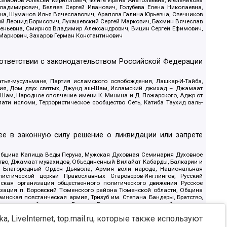
 Симонов Алексей Кириллович, Флиге Ирина Анатольевна, Мельникова
адимирович, Беляев Сергей Иванович, Голубева Елена Николаевна,
вна, Шуманов Илья Вячеславович, Арапова Галина Юрьевна, Свечников
ий Леонид Борисович, Лукашевский Сергей Маркович, Бахмин Вячеслав
геньевна, Смирнов Владимир Александрович, Вицин Сергей Ефимович,
 Маркович, Захаров Герман Константинович
оответствии с законодательством Российской Федерации
тья-мусульмане, Партия исламского освобождения, Лашкар-И-Тайба,
дия, Дом двух святых, Джунд аш-Шам, Исламский джихад – Джамаат
ш-Шам, Народное ополчение имени К. Минина и Д. Пожарского, Аджр от
и исломи, Террористическое сообщество Сеть, Катиба Таухид валь-
е в законную силу решение о ликвидации или запрете
 Община Капища Веды Перуна, Мужская Духовная Семинария Духовное
ство, Джамаат мувахидов, Объединенный Вилайат Кабарды, Балкарии и
18, Благородный Орден Дьявола, Армия воли народа, Национальная
истической церкви Православных Староверов-Инглингов, Русский
ская организация общественного политического движения Русское
изация п. Боровский Тюменского района Тюменской области, Община
инская повстанческая армия, Тризуб им. Степана Бандеры, Братство,
олитическое объединение Русские, Русское национальное объединение
ЙС, О противодействии экстремистской деятельности, РЕВТАТПОД,
, LiveInternet, top.mail.ru, которые также используют
сом Правды и Единения, Каракольская инициативная группа, Автоград
шкорт, Нация и свобода, W.H.С., Фалунь Дафа, Иртыш Ultras, Русский