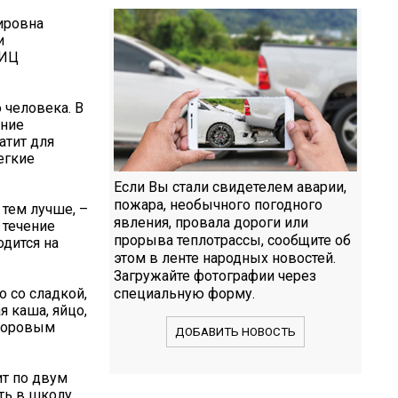
ировна
и
МИЦ
 человека. В
ание
атит для
егкие
Если Вы стали свидетелем аварии,
пожара, необычного погодного
 тем лучше, –
явления, провала дороги или
 течение
прорыва теплотрассы, сообщите об
одится на
этом в ленте народных новостей.
Загружайте фотографии через
о со сладкой,
специальную форму.
я каша, яйцо,
здоровым
ДОБАВИТЬ НОВОСТЬ
ит по двум
ть в школу,