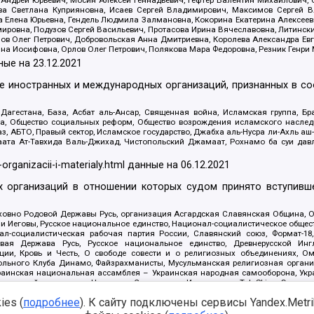
Андрей Юрьевич, Мосин Алексей Геннадьевич, Гефтер Валентин Михайлович,
а Светлана Куприяновна, Исаев Сергей Владимирович, Максимов Сергей Вл
а Елена Юрьевна, Гендель Людмила Залмановна, Кокорина Екатерина Алексее
ровна, Подузов Сергей Васильевич, Протасова Ирина Вячеславовна, Литинск
ов Олег Петрович, Добровольская Анна Дмитриевна, Королева Александра Ев
яна Иосифовна, Орлов Олег Петрович, Полякова Мара Федоровна, Резник Генри
ные на
23.12.2021
ле иностранных и международных организаций, признанных в с
гестана, База, Асбат аль-Ансар, Священная война, Исламская группа, Бра
ана, Общество социальных реформ, Общество возрождения исламского насле
з, АБТО, Правый сектор, Исламское государство, Джабха аль-Нусра ли-Ахль а
та Ат-Тавхида Валь-Джихад, Чистопольский Джамаат, Рохнамо ба суи давлат
-organizacii-i-materialy.html
данные на
06.12.2021
 организаций в отношении которых судом принято вступивше
Духовно Родовой Державы Русь, организация Асгардская Славянская Община,
ли Иеговы, Русское национальное единство, Национал-социалистическое обще
нал-социалистическая рабочая партия России, Славянский союз, Формат-
вая Держава Русь, Русское национальное единство, Древнерусской Ингл
ии, Кровь и Честь, О свободе совести и о религиозных объединениях, Ом
тбольного Клуба Динамо, Файзрахманисты, Мусульманская религиозная орган
раинская национальная ассамблея – Украинская народная самооборона, Укра
ледователей инглиизма, Народная Социальная Инициатива, TulaSkins, Этноп
. Астрахани, ВОЛЯ, Меджлис крымскотатарского народа, Рубеж Севера, ТО
es (
подробнее
). К сайту подключены сервисы Yandex.Metrika
ектор 16, Независимость, Фирма, Молодежная правозащитная группа МПГ, Кур
онат Ак Умут, Русская республика Русь, Арестантское уголовное единство, Ба