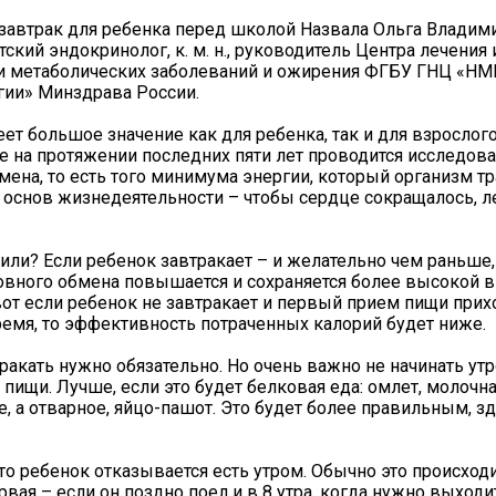
автрак для ребенка перед школой Назвала Ольга Владим
ский эндокринолог, к. м. н., руководитель Центра лечения 
и метаболических заболеваний и ожирения ФГБУ ГНЦ «Н
ии» Минздрава России.
еет большое значение как для ребенка, так и для взрослого
 на протяжении последних пяти лет проводится исследов
мена, то есть того минимума энергии, который организм тр
основ жизнедеятельности – чтобы сердце сокращалось, л
или? Если ребенок завтракает – и желательно чем раньше,
овного обмена повышается и сохраняется более высокой в
 вот если ребенок не завтракает и первый прием пищи прих
емя, то эффективность потраченных калорий будет ниже.
ракать нужно обязательно. Но очень важно не начинать утр
пищи. Лучше, если это будет белковая еда: омлет, молочна
е, а отварное, яйцо-пашот. Это будет более правильным, 
что ребенок отказывается есть утром. Обычно это происход
рвая – если он поздно поел и в 8 утра, когда нужно выходи