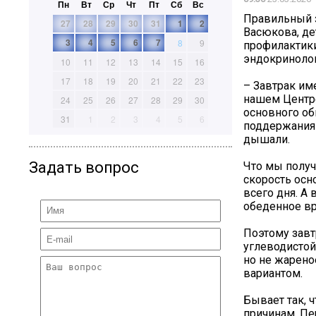
Пн
Вт
Ср
Чт
Пт
Сб
Вс
Правильный з
27
28
29
30
31
1
2
Васюкова, дет
3
4
5
6
7
8
9
профилактик
эндокринолог
10
11
12
13
14
15
16
17
18
19
20
21
22
23
– Завтрак им
нашем Центре
24
25
26
27
28
29
30
основного об
31
1
2
3
4
5
6
поддержания 
дышали.
Задать вопрос
Что мы получ
скорость осн
всего дня. А
обеденное вр
Поэтому завт
углеводистой 
но не жарено
вариантом.
Бывает так, 
причинам. Пе