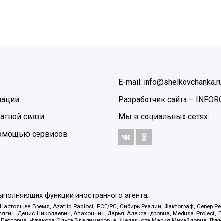
E-mail: info@shelkovchanka.r
мации
Разработчик сайта –
INFOR
атной связи
Мы в социальных сетях:
 помощью сервисов
выполняющих функции иностранного агента:
 Настоящее Время, Azatliq Radiosi, PCE/PC, Сибирь.Реалии, Фактограф, Север
ягин Денис Николаевич, Апахончич Дарья Александровна, Medusa Project, П
етровна, Чуракова Ольга Владимировна, Железнова Мария Михайловна, Лукьян