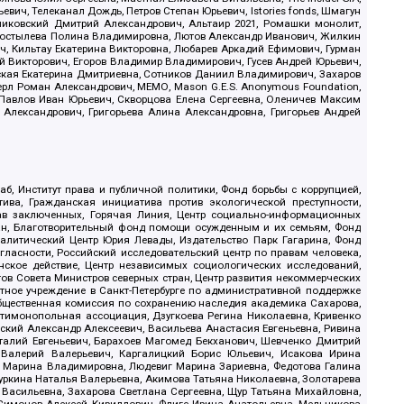
ич, Телеканал Дождь, Петров Степан Юрьевич, Istories fonds, Шмагун
иковский Дмитрий Александрович, Альтаир 2021, Ромашки монолит,
, Костылева Полина Владимировна, Лютов Александр Иванович, Жилкин
, Кильтау Екатерина Викторовна, Любарев Аркадий Ефимович, Гурман
й Викторович, Егоров Владимир Владимирович, Гусев Андрей Юрьевич,
ская Екатерина Дмитриевна, Сотников Даниил Владимирович, Захаров
ерл Роман Александрович, МЕМО, Mason G.E.S. Anonymous Foundation,
, Павлов Иван Юрьевич, Скворцова Елена Сергеевна, Оленичев Максим
 Александрович, Григорьева Алина Александровна, Григорьев Андрей
б, Институт права и публичной политики, Фонд борьбы с коррупцией,
ива, Гражданская инициатива против экологической преступности,
рав заключенных, Горячая Линия, Центр социально-информационных
дан, Благотворительный фонд помощи осужденным и их семьям, Фонд
 Аналитический Центр Юрия Левады, Издательство Парк Гагарина, Фонд
гласности, Российский исследовательский центр по правам человека,
ское действие, Центр независимых социологических исследований,
в Совета Министров северных стран, Центр развития некоммерческих
стное учреждение в Санкт-Петербурге по административной поддержке
Общественная комиссия по сохранению наследия академика Сахарова,
нтимонопольная ассоциация, Дзугкоева Регина Николаевна, Кривенко
кий Александр Алексеевич, Васильева Анастасия Евгеньевна, Ривина
италий Евгеньевич, Барахоев Магомед Бекханович, Шевченко Дмитрий
 Валерий Валерьевич, Каргалицкий Борис Юльевич, Исакова Ирина
ва Марина Владимировна, Людевиг Марина Зариевна, Федотова Галина
уркина Наталья Валерьевна, Акимова Татьяна Николаевна, Золотарева
 Васильевна, Захарова Светлана Сергеевна, Щур Татьяна Михайловна,