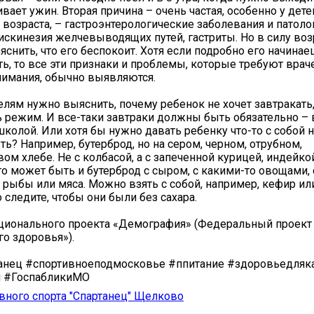
вает ужин. Вторая причина – очень частая, особенно у дете
возраста, – гастроэнтерологические заболевания и патоло
скинезия желчевыводящих путей, гастриты. Но в силу во
яснить, что его беспокоит. Хотя если подробно его начина
ь, то все эти признаки и проблемы, которые требуют врач
нимания, обычно выявляются.
телям нужно выяснить, почему ребенок не хочет завтракать
 режим. И все-таки завтраки должны быть обязательно – 
школой. Или хотя бы нужно давать ребенку что-то с собой н
ть? Например, бутерброд, но на сером, черном, отрубном,
м хлебе. Не с колбасой, а с запеченной курицей, индейкой
то может быть и бутерброд с сыром, с какими-то овощами, 
рыбы или мяса. Можно взять с собой, например, кефир или
 следите, чтобы они были без сахара.
ационального проекта «Демография» (Федеральный проект
о здоровья»).
анец #спортивноеподмосковье #ппитание #здоровьедляк
 #ГоспабликиМО
вного спорта "Спартанец" Щелково