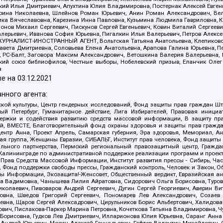
й Илья Дмитриевич, Апухтина Юлия Владимировна, Постернак Алексей Евгеньев
рина Николаевна, Шлейнов Роман Юрьевич, Анин Роман Александрович, Вел
оника Вячеславовна, Карезина Инна Павловна, Кузьмина Людмила Гавриловна
ов Михаил Сергеевич, Пискунов Сергей Евгеньевич, Ковин Виталий Сергеевич
алерьевич, Иванова София Юрьевна, Пигалкин Илья Валерьевич, Петров Алексе
а, ЖУРНАЛИСТ-ИНОСТРАННЫЙ АГЕНТ, Вольтская Татьяна Анатольевна, Клепиков
авета Дмитриевна, Соловьева Елена Анатольевна, Арапова Галина Юрьевна, П
иа, РС-Балт, Заговора Максим Александрович, Ветошкина Валерия Валерьевна
ский союз библиофилов, Честные выборы, Нобелевский призыв, Еланчик Олег
а
е на
03.12.2021
нного агента:
ой культуры, Центр гендерных исследований, Фонд защиты прав граждан Шта
 Петербург, Гуманитарное действие, Лига Избирателей, Правовая инициат
держки и содействия развитию средств массовой информации, В защиту п
ий, ВМЕСТЕ, Благотворительный фонд охраны здоровья и защиты прав граж
, центр Анна, Проект Апрель, Самарская губерния, Эра здоровья, Мемориал,
я группа, Женщины Евразии, СИБАЛЬТ, Институт прав человека, Фонд защиты 
льного партнерства, Пермский региональный правозащитный центр, Граждан
лининграде по административной поддержке реализации программ и проекто
 Прав Средств Массовой Информации, Институт развития прессы - Сибирь, Ча
, Фонд поддержки свободы прессы, Гражданский контроль, Человек и Закон, 
оды Информации, Экозащита!-Женсовет, Общественный вердикт, Евразийская а
 Вадимовна, Чанышева Лилия Айратовна, Сидорович Ольга Борисовна, Туровс
олаевич, Пивоваров Андрей Сергеевич, Дугин Сергей Георгиевич, Аверин В
вна, Шведов Григорий Сергеевич, Пономарев Лев Александрович, Созаев
евна, Щаров Сергей Алексадрович, Цирульников Борис Альбертович, Халидо
ович, Пислакова-Паркер Марина Петровна, Кочеткова Татьяна Владимировна, Ч
Борисовна, Гудков Лев Дмитриевич, Илларионова Юлия Юрьевна, Саранг Анна