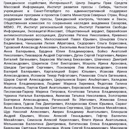
Гражданское содействие, Интернешнл-Р, Центр Защиты Прав Средств
Массовой Информации, Институт развития прессы - Сибирь, Частное
учреждение в Санкт-Петербурге по административной поддержке
реализации программ и проектов Совета Министров Северных Стран, Фонд
поддержки свободы прессы, Гражданский контроль, Человек и Закон,
Общественная комиссия по сохранению наследия академика Сахарова,
МЕМО. РУ, Институт региональной прессы, Институт Развития Свободы
Информации, Экозащита!-Женсовет, Общественный вердикт, Евразийская
антимонопольная ассоциация, Дзугкоева Регина Николаевна, Кривенко
Сергей Владимирович, Милославский Павел Юрьевич, Шнырова Ольга
Вадимовна, Чанышева Лилия Айратовна, Сидорович Ольга Борисовна,
Туровский Александр Алексеевич, Васильева Анастасия Евгеньевна, Ривина
Анна Валерьевна, Бурдина Юлия Владимировна, Бойко Анатолий
Николаевич, Пивоваров Андрей Сергеевич, Дугин Сергей Георгиевич, Аверин
Виталий Евгеньевич, Барахоев Магомед Бекханович, Шевченко Дмитрий
Александрович, Шарипков Олег Викторович, Мошель Ирина Ароновна,
Шведов Григорий Сергеевич, Пономарев Лев Александрович, Созаев
Валерий Валерьевич, Каргалицкий Борис Юльевич, Исакова Ирина
Александровна, Исламов Тимур Рифгатович, Романова Ольга Евгеньевна,
Щаров Сергей Алексадрович, Цирульников Борис Альбертович, Халидова
Марина Владимировна, Людевиг Марина Зариевна, Федотова Галина
Анатольевна, Паутов Юрий Анатольевич, Верховский Александр Маркович,
Пислакова-Паркер Марина Петровна, Кочеткова Татьяна Владимировна,
Чуркина Наталья Валерьевна, Акимова Татьяна Николаевна, Золотарева
Екатерина Александровна, Рачинский Ян Збигневич, Жемкова Елена
Борисовна, Гудков Лев Дмитриевич, Илларионова Юлия Юрьевна, Саранг
Анна Васильевна, Захарова Светлана Сергеевна, Щур Татьяна Михайловна,
Щур Николай Алексеевич, Аверин Владимир Анатольевич, Блинушов
Андрей Юрьевич, Мосин Алексей Геннадьевич, Гефтер Валентин
Михайлович, Симонов Алексей Кириллович, Флиге Ирина Анатольевна,
Мельникова Валентина Дмитриевна, Вититинова Елена Владимировна,
Баженова Светлана Куприяновна, Исаев Сергей Владимирович, Максимов