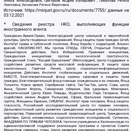
Алина Александровна, Григорьев Андрей Валерьевич , Гималова Регина
Эмилевна, Хисамова Регина Фаритовна
Источник:
https://minjust.gov.ru/ru/documents/7755/
данные на
03.12.2021
* Сведения реестра НКО, выполняющих функции
иностранного агента:
Гражданин.Армия.Право, Нижегородский центр немецкой и европейской
культуры, Центр гендерных исследований, Фонд защиты прав граждан Штаб,
Институт права и публичной политики, Фонд борьбы с коррупцией, Альянс
врачей, НАСИЛИЮ.НЕТ, Мы против СПИДа, СВЕЧА, Открытый Петербург,
Гуманитарное действие, Лига Избирателей, Правовая инициатива,
Гражданская инициатива против экологической преступности,
Гражданский Союз, "Хасдей Ерушалаим" (Милосердие), Центр поддержки и
содействия развитию средств массовой информации, В защиту прав
заключенных, Горячая Линия, Центр социально-информационных
инициатив Действие, Институт глобализации и социальных движений,
ВМЕСТЕ, Благотворительный фонд охраны здоровья и защиты прав
граждан, Благотворительный фонд помощи осужденным и их семьям, Фонд
Тольятти, Новое время, Серебряная тайга, Так-Так-Так, центр Сова, центр
Анна, Проект Апрель, Самарская губерния, Эра здоровья, Мемориал,
Аналитический Центр Юрия Левады, Издательство Парк Гагарина, Фонд
содействия имени Андрея Рылькова, Сфера, Уральская правозащитная
группа, Женщины Евразии, СИБАЛЬТ, Институт прав человека, Фонд защиты
гласности, Российский исследовательский центр по правам человека,
Дальневосточный центр развития гражданских инициатив и социального
партнерства, Пермский региональный правозащитный центр, Гражданское
действие, Центр независимых социологических исследований, Сутяжник,
АКАДЕМИЯ ПО ПРАВАМ ЧЕЛОВЕКА, Частное учреждение в Калининграде по
административной поддержке реализации программ и проектов Совета
Министров северных стран, Центр развития некоммерческих организаций,