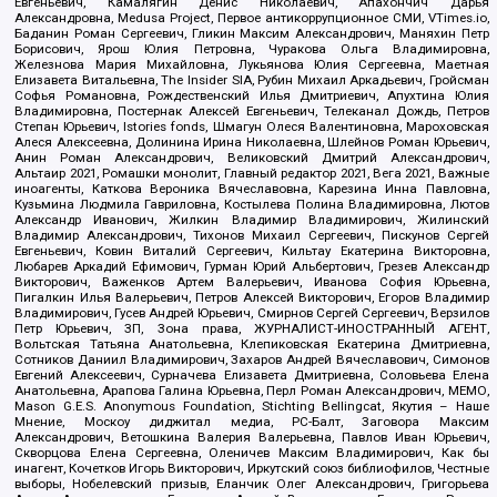
Евгеньевич, Камалягин Денис Николаевич, Апахончич Дарья
Александровна, Medusa Project, Первое антикоррупционное СМИ, VTimes.io,
Баданин Роман Сергеевич, Гликин Максим Александрович, Маняхин Петр
Борисович, Ярош Юлия Петровна, Чуракова Ольга Владимировна,
Железнова Мария Михайловна, Лукьянова Юлия Сергеевна, Маетная
Елизавета Витальевна, The Insider SIA, Рубин Михаил Аркадьевич, Гройсман
Софья Романовна, Рождественский Илья Дмитриевич, Апухтина Юлия
Владимировна, Постернак Алексей Евгеньевич, Телеканал Дождь, Петров
Степан Юрьевич, Istories fonds, Шмагун Олеся Валентиновна, Мароховская
Алеся Алексеевна, Долинина Ирина Николаевна, Шлейнов Роман Юрьевич,
Анин Роман Александрович, Великовский Дмитрий Александрович,
Альтаир 2021, Ромашки монолит, Главный редактор 2021, Вега 2021, Важные
иноагенты, Каткова Вероника Вячеславовна, Карезина Инна Павловна,
Кузьмина Людмила Гавриловна, Костылева Полина Владимировна, Лютов
Александр Иванович, Жилкин Владимир Владимирович, Жилинский
Владимир Александрович, Тихонов Михаил Сергеевич, Пискунов Сергей
Евгеньевич, Ковин Виталий Сергеевич, Кильтау Екатерина Викторовна,
Любарев Аркадий Ефимович, Гурман Юрий Альбертович, Грезев Александр
Викторович, Важенков Артем Валерьевич, Иванова София Юрьевна,
Пигалкин Илья Валерьевич, Петров Алексей Викторович, Егоров Владимир
Владимирович, Гусев Андрей Юрьевич, Смирнов Сергей Сергеевич, Верзилов
Петр Юрьевич, ЗП, Зона права, ЖУРНАЛИСТ-ИНОСТРАННЫЙ АГЕНТ,
Вольтская Татьяна Анатольевна, Клепиковская Екатерина Дмитриевна,
Сотников Даниил Владимирович, Захаров Андрей Вячеславович, Симонов
Евгений Алексеевич, Сурначева Елизавета Дмитриевна, Соловьева Елена
Анатольевна, Арапова Галина Юрьевна, Перл Роман Александрович, МЕМО,
Mason G.E.S. Anonymous Foundation, Stichting Bellingcat, Якутия – Наше
Мнение, Москоу диджитал медиа, РС-Балт, Заговора Максим
Александрович, Ветошкина Валерия Валерьевна, Павлов Иван Юрьевич,
Скворцова Елена Сергеевна, Оленичев Максим Владимирович, Как бы
инагент, Кочетков Игорь Викторович, Иркутский союз библиофилов, Честные
выборы, Нобелевский призыв, Еланчик Олег Александрович, Григорьева