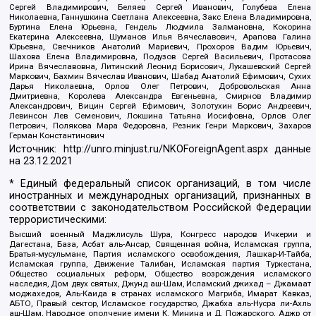
Сергей Владимирович, Беляев Сергей Иванович, Голубева Елена
Николаевна, Ганнушкина Светлана Алексеевна, Закс Елена Владимировна,
Буртина Елена Юрьевна, Гендель Людмила Залмановна, Кокорина
Екатерина Алексеевна, Шуманов Илья Вячеславович, Арапова Галина
Юрьевна, Свечников Анатолий Мариевич, Прохоров Вадим Юрьевич,
Шахова Елена Владимировна, Подузов Сергей Васильевич, Протасова
Ирина Вячеславовна, Литинский Леонид Борисович, Лукашевский Сергей
Маркович, Бахмин Вячеслав Иванович, Шабад Анатолий Ефимович, Сухих
Дарья Николаевна, Орлов Олег Петрович, Добровольская Анна
Дмитриевна, Королева Александра Евгеньевна, Смирнов Владимир
Александрович, Вицин Сергей Ефимович, Золотухин Борис Андреевич,
Левинсон Лев Семенович, Локшина Татьяна Иосифовна, Орлов Олег
Петрович, Полякова Мара Федоровна, Резник Генри Маркович, Захаров
Герман Константинович
Источник:
http://unro.minjust.ru/NKOForeignAgent.aspx
данные
на
23.12.2021
* Единый федеральный список организаций, в том числе
иностранных и международных организаций, признанных в
соответствии с законодательством Российской Федерации
террористическими:
Высший военный Маджлисуль Шура, Конгресс народов Ичкерии и
Дагестана, База, Асбат аль-Ансар, Священная война, Исламская группа,
Братья-мусульмане, Партия исламского освобождения, Лашкар-И-Тайба,
Исламская группа, Движение Талибан, Исламская партия Туркестана,
Общество социальных реформ, Общество возрождения исламского
наследия, Дом двух святых, Джунд аш-Шам, Исламский джихад – Джамаат
моджахедов, Аль-Каида в странах исламского Магриба, Имарат Кавказ,
АБТО, Правый сектор, Исламское государство, Джабха аль-Нусра ли-Ахль
аш-Шам, Народное ополчение имени К. Минина и Д. Пожарского, Аджр от