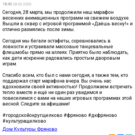
18:43
28.03.2026
Сегодня, 28 марта, мы продолжили наш марафон
весенних анимационных программ на свежем воздухе.
Вышли в сквер с игровой программой «Даёшь весну!» и
отлично размялись после зимы.
Сегодня мы бегали эстафеты, соревновались в
ловкости и устраивали массовые танцевальные
флешмобы прямо на аллеях. Приятно было наблюдать,
как дети искренне радовались простым дворовым
играм.
Спасибо всем, кто был с нами сегодня, а также тем, кто
поддержал старт марафона вчера. Вы очень нас
вдохновили своей активностью! Продолжаем встречать
тепло вместе и ещё ни один раз увидимся и
повеселимся с вами на наших игровых программах этой
весной. Следите за афишами!
#городскойокругщелково #фряново #дкфряново
#культуращелково
Дом Культуры Фряново