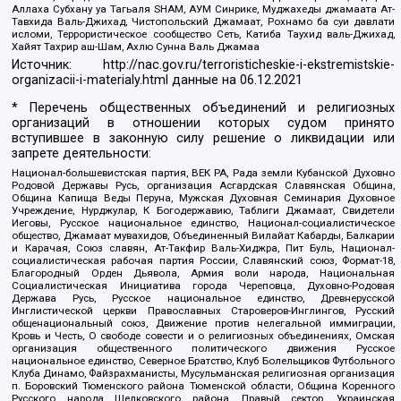
Аллаха Субхану уа Тагьаля SHAM, АУМ Синрике, Муджахеды джамаата Ат-
Тавхида Валь-Джихад, Чистопольский Джамаат, Рохнамо ба суи давлати
исломи, Террористическое сообщество Сеть, Катиба Таухид валь-Джихад,
Хайят Тахрир аш-Шам, Ахлю Сунна Валь Джамаа
Источник:
http://nac.gov.ru/terroristicheskie-i-ekstremistskie-
organizacii-i-materialy.html
данные на
06.12.2021
* Перечень общественных объединений и религиозных
организаций в отношении которых судом принято
вступившее в законную силу решение о ликвидации или
запрете деятельности:
Национал-большевистская партия, ВЕК РА, Рада земли Кубанской Духовно
Родовой Державы Русь, организация Асгардская Славянская Община,
Община Капища Веды Перуна, Мужская Духовная Семинария Духовное
Учреждение, Нурджулар, К Богодержавию, Таблиги Джамаат, Свидетели
Иеговы, Русское национальное единство, Национал-социалистическое
общество, Джамаат мувахидов, Объединенный Вилайат Кабарды, Балкарии
и Карачая, Союз славян, Ат-Такфир Валь-Хиджра, Пит Буль, Национал-
социалистическая рабочая партия России, Славянский союз, Формат-18,
Благородный Орден Дьявола, Армия воли народа, Национальная
Социалистическая Инициатива города Череповца, Духовно-Родовая
Держава Русь, Русское национальное единство, Древнерусской
Инглистической церкви Православных Староверов-Инглингов, Русский
общенациональный союз, Движение против нелегальной иммиграции,
Кровь и Честь, О свободе совести и о религиозных объединениях, Омская
организация общественного политического движения Русское
национальное единство, Северное Братство, Клуб Болельщиков Футбольного
Клуба Динамо, Файзрахманисты, Мусульманская религиозная организация
п. Боровский Тюменского района Тюменской области, Община Коренного
Русского народа Щелковского района, Правый сектор, Украинская