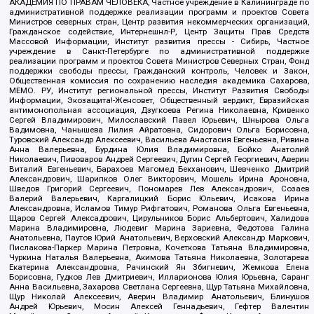
АКАДЕМИЯ ПО ПРАВАМ ЧЕЛОВЕКА, Частное учреждение в Калининграде по
административной поддержке реализации программ и проектов Совета
Министров северных стран, Центр развития некоммерческих организаций,
Гражданское содействие, Интернешнл-Р, Центр Защиты Прав Средств
Массовой Информации, Институт развития прессы - Сибирь, Частное
учреждение в Санкт-Петербурге по административной поддержке
реализации программ и проектов Совета Министров Северных Стран, Фонд
поддержки свободы прессы, Гражданский контроль, Человек и Закон,
Общественная комиссия по сохранению наследия академика Сахарова,
МЕМО. РУ, Институт региональной прессы, Институт Развития Свободы
Информации, Экозащита!-Женсовет, Общественный вердикт, Евразийская
антимонопольная ассоциация, Дзугкоева Регина Николаевна, Кривенко
Сергей Владимирович, Милославский Павел Юрьевич, Шнырова Ольга
Вадимовна, Чанышева Лилия Айратовна, Сидорович Ольга Борисовна,
Туровский Александр Алексеевич, Васильева Анастасия Евгеньевна, Ривина
Анна Валерьевна, Бурдина Юлия Владимировна, Бойко Анатолий
Николаевич, Пивоваров Андрей Сергеевич, Дугин Сергей Георгиевич, Аверин
Виталий Евгеньевич, Барахоев Магомед Бекханович, Шевченко Дмитрий
Александрович, Шарипков Олег Викторович, Мошель Ирина Ароновна,
Шведов Григорий Сергеевич, Пономарев Лев Александрович, Созаев
Валерий Валерьевич, Каргалицкий Борис Юльевич, Исакова Ирина
Александровна, Исламов Тимур Рифгатович, Романова Ольга Евгеньевна,
Щаров Сергей Алексадрович, Цирульников Борис Альбертович, Халидова
Марина Владимировна, Людевиг Марина Зариевна, Федотова Галина
Анатольевна, Паутов Юрий Анатольевич, Верховский Александр Маркович,
Пислакова-Паркер Марина Петровна, Кочеткова Татьяна Владимировна,
Чуркина Наталья Валерьевна, Акимова Татьяна Николаевна, Золотарева
Екатерина Александровна, Рачинский Ян Збигневич, Жемкова Елена
Борисовна, Гудков Лев Дмитриевич, Илларионова Юлия Юрьевна, Саранг
Анна Васильевна, Захарова Светлана Сергеевна, Щур Татьяна Михайловна,
Щур Николай Алексеевич, Аверин Владимир Анатольевич, Блинушов
Андрей Юрьевич, Мосин Алексей Геннадьевич, Гефтер Валентин