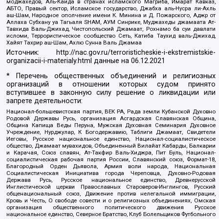
моджахедов, Аль-Каида в странах исламского Магриба, Имарат Кавказ,
АБТО, Правый сектор, Исламское государство, Джабха аль-Нусра ли-Ахль
аш-Шам, Народное ополчение имени К. Минина и Д. Пожарского, Аджр от
Аллаха Субхану уа Тагьаля SHAM, АУМ Синрике, Муджахеды джамаата Ат-
Тавхида Валь-Джихад, Чистопольский Джамаат, Рохнамо ба суи давлати
исломи, Террористическое сообщество Сеть, Катиба Таухид валь-Джихад,
Хайят Тахрир аш-Шам, Ахлю Сунна Валь Джамаа
Источник:
http://nac.gov.ru/terroristicheskie-i-ekstremistskie-
organizacii-i-materialy.html
данные на
06.12.2021
* Перечень общественных объединений и религиозных
организаций в отношении которых судом принято
вступившее в законную силу решение о ликвидации или
запрете деятельности:
Национал-большевистская партия, ВЕК РА, Рада земли Кубанской Духовно
Родовой Державы Русь, организация Асгардская Славянская Община,
Община Капища Веды Перуна, Мужская Духовная Семинария Духовное
Учреждение, Нурджулар, К Богодержавию, Таблиги Джамаат, Свидетели
Иеговы, Русское национальное единство, Национал-социалистическое
общество, Джамаат мувахидов, Объединенный Вилайат Кабарды, Балкарии
и Карачая, Союз славян, Ат-Такфир Валь-Хиджра, Пит Буль, Национал-
социалистическая рабочая партия России, Славянский союз, Формат-18,
Благородный Орден Дьявола, Армия воли народа, Национальная
Социалистическая Инициатива города Череповца, Духовно-Родовая
Держава Русь, Русское национальное единство, Древнерусской
Инглистической церкви Православных Староверов-Инглингов, Русский
общенациональный союз, Движение против нелегальной иммиграции,
Кровь и Честь, О свободе совести и о религиозных объединениях, Омская
организация общественного политического движения Русское
национальное единство, Северное Братство, Клуб Болельщиков Футбольного