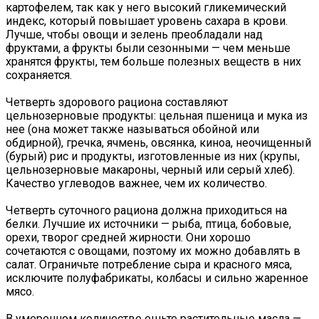
картофелем, так как у него высокий гликемический
индекс, который повышает уровень сахара в крови.
Лучше, чтобы овощи и зелень преобладали над
фруктами, а фрукты были сезонными — чем меньше
хранятся фрукты, тем больше полезных веществ в них
сохраняется.
Четверть здорового рациона составляют
цельнозерновые продукты: цельная пшеница и мука из
нее (она может также называться обойной или
обдирной), гречка, ячмень, овсянка, киноа, неочищенный
(бурый) рис и продукты, изготовленные из них (крупы,
цельнозерновые макароны, черный или серый хлеб).
Качество углеводов важнее, чем их количество.
Четверть суточного рациона должна приходиться на
белки. Лучшие их источники — рыба, птица, бобовые,
орехи, творог средней жирности. Они хорошо
сочетаются с овощами, поэтому их можно добавлять в
салат. Ограничьте потребление сыра и красного мяса,
исключите полуфабрикаты, колбасы и сильно жаренное
мясо.
В умеренном количестве ешьте растительные масла —