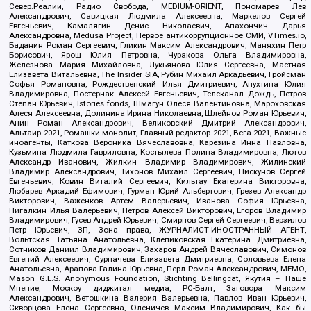
Север.Реалии, Радио Свобода, MEDIUM-ORIENT, Пономарев Лев
Александрович, Савицкая Людмила Алексеевна, Маркелов Сергей
Евгеньевич, Камалягин Денис Николаевич, Апахончич Дарья
Александровна, Medusa Project, Первое антикоррупционное СМИ, VTimes.io,
Баданин Роман Сергеевич, Гликин Максим Александрович, Маняхин Петр
Борисович, Ярош Юлия Петровна, Чуракова Ольга Владимировна,
Железнова Мария Михайловна, Лукьянова Юлия Сергеевна, Маетная
Елизавета Витальевна, The Insider SIA, Рубин Михаил Аркадьевич, Гройсман
Софья Романовна, Рождественский Илья Дмитриевич, Апухтина Юлия
Владимировна, Постернак Алексей Евгеньевич, Телеканал Дождь, Петров
Степан Юрьевич, Istories fonds, Шмагун Олеся Валентиновна, Мароховская
Алеся Алексеевна, Долинина Ирина Николаевна, Шлейнов Роман Юрьевич,
Анин Роман Александрович, Великовский Дмитрий Александрович,
Альтаир 2021, Ромашки монолит, Главный редактор 2021, Вега 2021, Важные
иноагенты, Каткова Вероника Вячеславовна, Карезина Инна Павловна,
Кузьмина Людмила Гавриловна, Костылева Полина Владимировна, Лютов
Александр Иванович, Жилкин Владимир Владимирович, Жилинский
Владимир Александрович, Тихонов Михаил Сергеевич, Пискунов Сергей
Евгеньевич, Ковин Виталий Сергеевич, Кильтау Екатерина Викторовна,
Любарев Аркадий Ефимович, Гурман Юрий Альбертович, Грезев Александр
Викторович, Важенков Артем Валерьевич, Иванова София Юрьевна,
Пигалкин Илья Валерьевич, Петров Алексей Викторович, Егоров Владимир
Владимирович, Гусев Андрей Юрьевич, Смирнов Сергей Сергеевич, Верзилов
Петр Юрьевич, ЗП, Зона права, ЖУРНАЛИСТ-ИНОСТРАННЫЙ АГЕНТ,
Вольтская Татьяна Анатольевна, Клепиковская Екатерина Дмитриевна,
Сотников Даниил Владимирович, Захаров Андрей Вячеславович, Симонов
Евгений Алексеевич, Сурначева Елизавета Дмитриевна, Соловьева Елена
Анатольевна, Арапова Галина Юрьевна, Перл Роман Александрович, МЕМО,
Mason G.E.S. Anonymous Foundation, Stichting Bellingcat, Якутия – Наше
Мнение, Москоу диджитал медиа, РС-Балт, Заговора Максим
Александрович, Ветошкина Валерия Валерьевна, Павлов Иван Юрьевич,
Скворцова Елена Сергеевна, Оленичев Максим Владимирович, Как бы