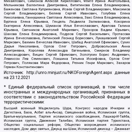
Михайлович, Симонов Алексей Кириллович, Флиге Ирина Анатольевна,
Мельникова Валентина Дмитриевна, Вититинова Елена Владимировна,
Баженова Светлана Куприяновна, Исаев Сергей Владимирович, Максимов
Сергей Владимирович, Беляев Сергей Иванович, Голубева Елена
Николаевна, Ганнушкина Светлана Алексеевна, Закс Елена Владимировна,
Буртина Елена Юрьевна, Гендель Людмила Залмановна, Кокорина
Екатерина Алексеевна, Шуманов Илья Вячеславович, Арапова Галина
Юрьевна, Свечников Анатолий Мариевич, Прохоров Вадим Юрьевич,
Шахова Елена Владимировна, Подузов Сергей Васильевич, Протасова
Ирина Вячеславовна, Литинский Леонид Борисович, Лукашевский Сергей
Маркович, Бахмин Вячеслав Иванович, Шабад Анатолий Ефимович, Сухих
Дарья Николаевна, Орлов Олег Петрович, Добровольская Анна
Дмитриевна, Королева Александра Евгеньевна, Смирнов Владимир
Александрович, Вицин Сергей Ефимович, Золотухин Борис Андреевич,
Левинсон Лев Семенович, Локшина Татьяна Иосифовна, Орлов Олег
Петрович, Полякова Мара Федоровна, Резник Генри Маркович, Захаров
Герман Константинович
Источник:
http://unro.minjust.ru/NKOForeignAgent.aspx
данные
на
23.12.2021
* Единый федеральный список организаций, в том числе
иностранных и международных организаций, признанных в
соответствии с законодательством Российской Федерации
террористическими:
Высший военный Маджлисуль Шура, Конгресс народов Ичкерии и
Дагестана, База, Асбат аль-Ансар, Священная война, Исламская группа,
Братья-мусульмане, Партия исламского освобождения, Лашкар-И-Тайба,
Исламская группа, Движение Талибан, Исламская партия Туркестана,
Общество социальных реформ, Общество возрождения исламского
наследия, Дом двух святых, Джунд аш-Шам, Исламский джихад – Джамаат