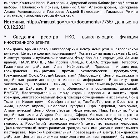
инагент, Кочетков Игорь Викторович, Иркутский союз библиофилов, Честные
выборы, Нобелевский призыв, Еланчик Олег Александрович, Григорьева
Алина Александровна, Григорьев Андрей Валерьевич , Гималова Регина
Эмилевна, Хисамова Регина Фаритовна
Источник:
https://minjust.gov.ru/ru/documents/7755/
данные на
03.12.2021
* Сведения реестра НКО, выполняющих функции
иностранного агента:
Гражданин.Армия.Право, Нижегородский центр немецкой и европейской
культуры, Центр гендерных исследований, Фонд защиты прав граждан Штаб,
Институт права и публичной политики, Фонд борьбы с коррупцией, Альянс
врачей, НАСИЛИЮ.НЕТ, Мы против СПИДа, СВЕЧА, Открытый Петербург,
Гуманитарное действие, Лига Избирателей, Правовая инициатива,
Гражданская инициатива против экологической преступности,
Гражданский Союз, "Хасдей Ерушалаим" (Милосердие), Центр поддержки и
содействия развитию средств массовой информации, В защиту прав
заключенных, Горячая Линия, Центр социально-информационных
инициатив Действие, Институт глобализации и социальных движений,
ВМЕСТЕ, Благотворительный фонд охраны здоровья и защиты прав
граждан, Благотворительный фонд помощи осужденным и их семьям, Фонд
Тольятти, Новое время, Серебряная тайга, Так-Так-Так, центр Сова, центр
Анна, Проект Апрель, Самарская губерния, Эра здоровья, Мемориал,
Аналитический Центр Юрия Левады, Издательство Парк Гагарина, Фонд
содействия имени Андрея Рылькова, Сфера, Уральская правозащитная
группа, Женщины Евразии, СИБАЛЬТ, Институт прав человека, Фонд защиты
гласности, Российский исследовательский центр по правам человека,
Дальневосточный центр развития гражданских инициатив и социального
партнерства, Пермский региональный правозащитный центр, Гражданское
действие, Центр независимых социологических исследований, Сутяжник,