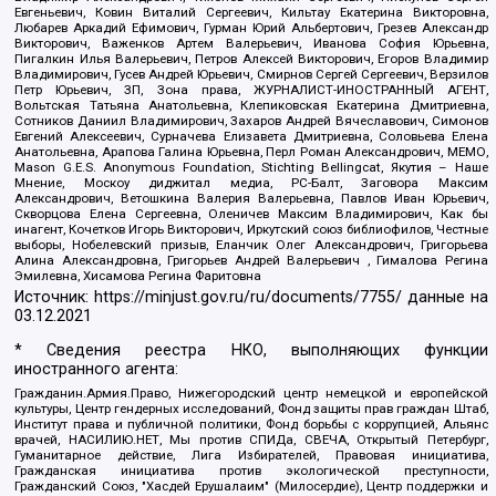
Евгеньевич, Ковин Виталий Сергеевич, Кильтау Екатерина Викторовна,
Любарев Аркадий Ефимович, Гурман Юрий Альбертович, Грезев Александр
Викторович, Важенков Артем Валерьевич, Иванова София Юрьевна,
Пигалкин Илья Валерьевич, Петров Алексей Викторович, Егоров Владимир
Владимирович, Гусев Андрей Юрьевич, Смирнов Сергей Сергеевич, Верзилов
Петр Юрьевич, ЗП, Зона права, ЖУРНАЛИСТ-ИНОСТРАННЫЙ АГЕНТ,
Вольтская Татьяна Анатольевна, Клепиковская Екатерина Дмитриевна,
Сотников Даниил Владимирович, Захаров Андрей Вячеславович, Симонов
Евгений Алексеевич, Сурначева Елизавета Дмитриевна, Соловьева Елена
Анатольевна, Арапова Галина Юрьевна, Перл Роман Александрович, МЕМО,
Mason G.E.S. Anonymous Foundation, Stichting Bellingcat, Якутия – Наше
Мнение, Москоу диджитал медиа, РС-Балт, Заговора Максим
Александрович, Ветошкина Валерия Валерьевна, Павлов Иван Юрьевич,
Скворцова Елена Сергеевна, Оленичев Максим Владимирович, Как бы
инагент, Кочетков Игорь Викторович, Иркутский союз библиофилов, Честные
выборы, Нобелевский призыв, Еланчик Олег Александрович, Григорьева
Алина Александровна, Григорьев Андрей Валерьевич , Гималова Регина
Эмилевна, Хисамова Регина Фаритовна
Источник:
https://minjust.gov.ru/ru/documents/7755/
данные на
03.12.2021
* Сведения реестра НКО, выполняющих функции
иностранного агента:
Гражданин.Армия.Право, Нижегородский центр немецкой и европейской
культуры, Центр гендерных исследований, Фонд защиты прав граждан Штаб,
Институт права и публичной политики, Фонд борьбы с коррупцией, Альянс
врачей, НАСИЛИЮ.НЕТ, Мы против СПИДа, СВЕЧА, Открытый Петербург,
Гуманитарное действие, Лига Избирателей, Правовая инициатива,
Гражданская инициатива против экологической преступности,
Гражданский Союз, "Хасдей Ерушалаим" (Милосердие), Центр поддержки и