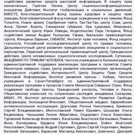
содействия развитию средств массовой информации, В защиту прав
заключенных, Горячая Линия, Центр социально-информационных
инициатив Действие, Институт глобализации и социальных движений,
ВМЕСТЕ, Благотворительный фонд охраны здоровья и защиты прав
граждан, Благотворительный фонд помощи осужденным и их семьям, Фонд
Тольятти, Новое время, Серебряная тайга, Так-Так-Так, центр Сова, центр
Анна, Проект Апрель, Самарская губерния, Эра здоровья, Мемориал,
Аналитический Центр Юрия Левады, Издательство Парк Гагарина, Фонд
содействия имени Андрея Рылькова, Сфера, Уральская правозащитная
группа, Женщины Евразии, СИБАЛЬТ, Институт прав человека, Фонд защиты
гласности, Российский исследовательский центр по правам человека,
Дальневосточный центр развития гражданских инициатив и социального
партнерства, Пермский региональный правозащитный центр, Гражданское
действие, Центр независимых социологических исследований, Сутяжник,
АКАДЕМИЯ ПО ПРАВАМ ЧЕЛОВЕКА, Частное учреждение в Калининграде по
административной поддержке реализации программ и проектов Совета
Министров северных стран, Центр развития некоммерческих организаций,
Гражданское содействие, Интернешнл-Р, Центр Защиты Прав Средств
Массовой Информации, Институт развития прессы - Сибирь, Частное
учреждение в Санкт-Петербурге по административной поддержке
реализации программ и проектов Совета Министров Северных Стран, Фонд
поддержки свободы прессы, Гражданский контроль, Человек и Закон,
Общественная комиссия по сохранению наследия академика Сахарова,
МЕМО. РУ, Институт региональной прессы, Институт Развития Свободы
Информации, Экозащита!-Женсовет, Общественный вердикт, Евразийская
антимонопольная ассоциация, Дзугкоева Регина Николаевна, Кривенко
Сергей Владимирович, Милославский Павел Юрьевич, Шнырова Ольга
Вадимовна, Чанышева Лилия Айратовна, Сидорович Ольга Борисовна,
Туровский Александр Алексеевич, Васильева Анастасия Евгеньевна, Ривина
Анна Валерьевна, Бурдина Юлия Владимировна, Бойко Анатолий
Николаевич, Пивоваров Андрей Сергеевич, Дугин Сергей Георгиевич, Аверин
Виталий Евгеньевич, Барахоев Магомед Бекханович, Шевченко Дмитрий