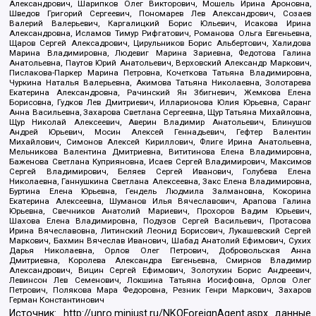
Александрович, Шарипков Олег Викторович, Мошель Ирина Ароновна,
Шведов Григорий Сергеевич, Пономарев Лев Александрович, Созаев
Валерий Валерьевич, Каргалицкий Борис Юльевич, Исакова Ирина
Александровна, Исламов Тимур Рифгатович, Романова Ольга Евгеньевна,
Щаров Сергей Алексадрович, Цирульников Борис Альбертович, Халидова
Марина Владимировна, Людевиг Марина Зариевна, Федотова Галина
Анатольевна, Паутов Юрий Анатольевич, Верховский Александр Маркович,
Пислакова-Паркер Марина Петровна, Кочеткова Татьяна Владимировна,
Чуркина Наталья Валерьевна, Акимова Татьяна Николаевна, Золотарева
Екатерина Александровна, Рачинский Ян Збигневич, Жемкова Елена
Борисовна, Гудков Лев Дмитриевич, Илларионова Юлия Юрьевна, Саранг
Анна Васильевна, Захарова Светлана Сергеевна, Щур Татьяна Михайловна,
Щур Николай Алексеевич, Аверин Владимир Анатольевич, Блинушов
Андрей Юрьевич, Мосин Алексей Геннадьевич, Гефтер Валентин
Михайлович, Симонов Алексей Кириллович, Флиге Ирина Анатольевна,
Мельникова Валентина Дмитриевна, Вититинова Елена Владимировна,
Баженова Светлана Куприяновна, Исаев Сергей Владимирович, Максимов
Сергей Владимирович, Беляев Сергей Иванович, Голубева Елена
Николаевна, Ганнушкина Светлана Алексеевна, Закс Елена Владимировна,
Буртина Елена Юрьевна, Гендель Людмила Залмановна, Кокорина
Екатерина Алексеевна, Шуманов Илья Вячеславович, Арапова Галина
Юрьевна, Свечников Анатолий Мариевич, Прохоров Вадим Юрьевич,
Шахова Елена Владимировна, Подузов Сергей Васильевич, Протасова
Ирина Вячеславовна, Литинский Леонид Борисович, Лукашевский Сергей
Маркович, Бахмин Вячеслав Иванович, Шабад Анатолий Ефимович, Сухих
Дарья Николаевна, Орлов Олег Петрович, Добровольская Анна
Дмитриевна, Королева Александра Евгеньевна, Смирнов Владимир
Александрович, Вицин Сергей Ефимович, Золотухин Борис Андреевич,
Левинсон Лев Семенович, Локшина Татьяна Иосифовна, Орлов Олег
Петрович, Полякова Мара Федоровна, Резник Генри Маркович, Захаров
Герман Константинович
Источник:
http://unro.minjust.ru/NKOForeignAgent.aspx
данные