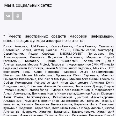
Мы в социальных сетях:
* Реестр иностранных средств массовой информации,
выполняющих функции иностранного агента:
Голос Америки, Idel.Реалии, Кавказ.Реалии, Крым.Реалии, Телеканал
Настоящее Время, Azatliq Radiosi, PCE/PC, Сибирь.Реалии, Фактограф,
Север.Реалии, Радио Свобода, MEDIUM-ORIENT, Пономарев Лев
Александрович, Савицкая Людмила Алексеевна, Маркелов Сергей
Евгеньевич, Камалягин Денис Николаевич, Апахончич Дарья
Александровна, Medusa Project, Первое антикоррупционное СМИ, VTimes.io,
Баданин Роман Сергеевич, Гликин Максим Александрович, Маняхин Петр
Борисович, Ярош Юлия Петровна, Чуракова Ольга Владимировна,
Железнова Мария Михайловна, Лукьянова Юлия Сергеевна, Маетная
Елизавета Витальевна, The Insider SIA, Рубин Михаил Аркадьевич, Гройсман
Софья Романовна, Рождественский Илья Дмитриевич, Апухтина Юлия
Владимировна, Постернак Алексей Евгеньевич, Телеканал Дождь, Петров
Степан Юрьевич, Istories fonds, Шмагун Олеся Валентиновна, Мароховская
Алеся Алексеевна, Долинина Ирина Николаевна, Шлейнов Роман Юрьевич,
Анин Роман Александрович, Великовский Дмитрий Александрович,
Альтаир 2021, Ромашки монолит, Главный редактор 2021, Вега 2021, Важные
иноагенты, Каткова Вероника Вячеславовна, Карезина Инна Павловна,
Кузьмина Людмила Гавриловна, Костылева Полина Владимировна, Лютов
Александр Иванович, Жилкин Владимир Владимирович, Жилинский
Владимир Александрович, Тихонов Михаил Сергеевич, Пискунов Сергей