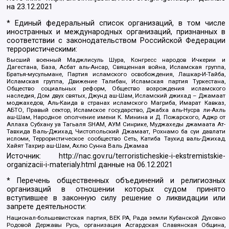
на
23.12.2021
* Единый федеральный список организаций, в том числе
иностранных и международных организаций, признанных в
соответствии с законодательством Российской Федерации
террористическими:
Высший военный Маджлисуль Шура, Конгресс народов Ичкерии и
Дагестана, База, Асбат аль-Ансар, Священная война, Исламская группа,
Братья-мусульмане, Партия исламского освобождения, Лашкар-И-Тайба,
Исламская группа, Движение Талибан, Исламская партия Туркестана,
Общество социальных реформ, Общество возрождения исламского
наследия, Дом двух святых, Джунд аш-Шам, Исламский джихад – Джамаат
моджахедов, Аль-Каида в странах исламского Магриба, Имарат Кавказ,
АБТО, Правый сектор, Исламское государство, Джабха аль-Нусра ли-Ахль
аш-Шам, Народное ополчение имени К. Минина и Д. Пожарского, Аджр от
Аллаха Субхану уа Тагьаля SHAM, АУМ Синрике, Муджахеды джамаата Ат-
Тавхида Валь-Джихад, Чистопольский Джамаат, Рохнамо ба суи давлати
исломи, Террористическое сообщество Сеть, Катиба Таухид валь-Джихад,
Хайят Тахрир аш-Шам, Ахлю Сунна Валь Джамаа
Источник:
http://nac.gov.ru/terroristicheskie-i-ekstremistskie-
organizacii-i-materialy.html
данные на
06.12.2021
* Перечень общественных объединений и религиозных
организаций в отношении которых судом принято
вступившее в законную силу решение о ликвидации или
запрете деятельности:
Национал-большевистская партия, ВЕК РА, Рада земли Кубанской Духовно
Родовой Державы Русь, организация Асгардская Славянская Община,