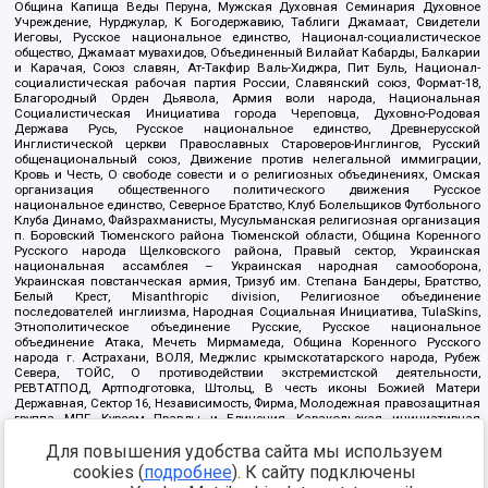
Община Капища Веды Перуна, Мужская Духовная Семинария Духовное
Учреждение, Нурджулар, К Богодержавию, Таблиги Джамаат, Свидетели
Иеговы, Русское национальное единство, Национал-социалистическое
общество, Джамаат мувахидов, Объединенный Вилайат Кабарды, Балкарии
и Карачая, Союз славян, Ат-Такфир Валь-Хиджра, Пит Буль, Национал-
социалистическая рабочая партия России, Славянский союз, Формат-18,
Благородный Орден Дьявола, Армия воли народа, Национальная
Социалистическая Инициатива города Череповца, Духовно-Родовая
Держава Русь, Русское национальное единство, Древнерусской
Инглистической церкви Православных Староверов-Инглингов, Русский
общенациональный союз, Движение против нелегальной иммиграции,
Кровь и Честь, О свободе совести и о религиозных объединениях, Омская
организация общественного политического движения Русское
национальное единство, Северное Братство, Клуб Болельщиков Футбольного
Клуба Динамо, Файзрахманисты, Мусульманская религиозная организация
п. Боровский Тюменского района Тюменской области, Община Коренного
Русского народа Щелковского района, Правый сектор, Украинская
национальная ассамблея – Украинская народная самооборона,
Украинская повстанческая армия, Тризуб им. Степана Бандеры, Братство,
Белый Крест, Misanthropic division, Религиозное объединение
последователей инглиизма, Народная Социальная Инициатива, TulaSkins,
Этнополитическое объединение Русские, Русское национальное
объединение Атака, Мечеть Мирмамеда, Община Коренного Русского
народа г. Астрахани, ВОЛЯ, Меджлис крымскотатарского народа, Рубеж
Севера, ТОЙС, О противодействии экстремистской деятельности,
РЕВТАТПОД, Артподготовка, Штольц, В честь иконы Божией Матери
Державная, Сектор 16, Независимость, Фирма, Молодежная правозащитная
группа МПГ, Курсом Правды и Единения, Каракольская инициативная
группа, Автоград Крю, Союз Славянских Сил Руси, Алля-Аят,
Благотворительный пансионат Ак Умут, Русская республика Русь,
Для повышения удобства сайта мы используем
Арестантское уголовное единство, Башкорт, Нация и свобода, W.H.С., Фалунь
cookies (
подробнее
). К сайту подключены
Дафа, Иртыш Ultras, Русский Патриотический клуб-Новокузнецк/РПК,