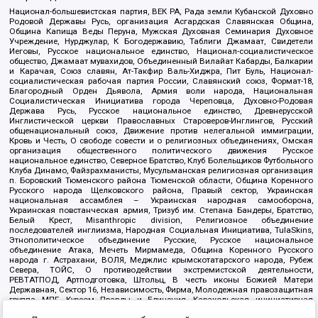
Национал-большевистская партия, ВЕК РА, Рада земли Кубанской Духовно
Родовой Державы Русь, организация Асгардская Славянская Община,
Община Капища Веды Перуна, Мужская Духовная Семинария Духовное
Учреждение, Нурджулар, К Богодержавию, Таблиги Джамаат, Свидетели
Иеговы, Русское национальное единство, Национал-социалистическое
общество, Джамаат мувахидов, Объединенный Вилайат Кабарды, Балкарии
и Карачая, Союз славян, Ат-Такфир Валь-Хиджра, Пит Буль, Национал-
социалистическая рабочая партия России, Славянский союз, Формат-18,
Благородный Орден Дьявола, Армия воли народа, Национальная
Социалистическая Инициатива города Череповца, Духовно-Родовая
Держава Русь, Русское национальное единство, Древнерусской
Инглистической церкви Православных Староверов-Инглингов, Русский
общенациональный союз, Движение против нелегальной иммиграции,
Кровь и Честь, О свободе совести и о религиозных объединениях, Омская
организация общественного политического движения Русское
национальное единство, Северное Братство, Клуб Болельщиков Футбольного
Клуба Динамо, Файзрахманисты, Мусульманская религиозная организация
п. Боровский Тюменского района Тюменской области, Община Коренного
Русского народа Щелковского района, Правый сектор, Украинская
национальная ассамблея – Украинская народная самооборона,
Украинская повстанческая армия, Тризуб им. Степана Бандеры, Братство,
Белый Крест, Misanthropic division, Религиозное объединение
последователей инглиизма, Народная Социальная Инициатива, TulaSkins,
Этнополитическое объединение Русские, Русское национальное
объединение Атака, Мечеть Мирмамеда, Община Коренного Русского
народа г. Астрахани, ВОЛЯ, Меджлис крымскотатарского народа, Рубеж
Севера, ТОЙС, О противодействии экстремистской деятельности,
РЕВТАТПОД, Артподготовка, Штольц, В честь иконы Божией Матери
Державная, Сектор 16, Независимость, Фирма, Молодежная правозащитная
группа МПГ, Курсом Правды и Единения, Каракольская инициативная
группа, Автоград Крю, Союз Славянских Сил Руси, Алля-Аят,