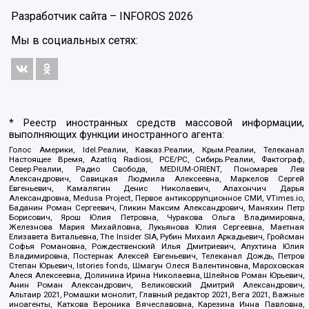
Разработчик сайта –
INFOROS
2026
Мы в социальных сетях:
* Реестр иностранных средств массовой информации,
выполняющих функции иностранного агента:
Голос Америки, Idel.Реалии, Кавказ.Реалии, Крым.Реалии, Телеканал
Настоящее Время, Azatliq Radiosi, PCE/PC, Сибирь.Реалии, Фактограф,
Север.Реалии, Радио Свобода, MEDIUM-ORIENT, Пономарев Лев
Александрович, Савицкая Людмила Алексеевна, Маркелов Сергей
Евгеньевич, Камалягин Денис Николаевич, Апахончич Дарья
Александровна, Medusa Project, Первое антикоррупционное СМИ, VTimes.io,
Баданин Роман Сергеевич, Гликин Максим Александрович, Маняхин Петр
Борисович, Ярош Юлия Петровна, Чуракова Ольга Владимировна,
Железнова Мария Михайловна, Лукьянова Юлия Сергеевна, Маетная
Елизавета Витальевна, The Insider SIA, Рубин Михаил Аркадьевич, Гройсман
Софья Романовна, Рождественский Илья Дмитриевич, Апухтина Юлия
Владимировна, Постернак Алексей Евгеньевич, Телеканал Дождь, Петров
Степан Юрьевич, Istories fonds, Шмагун Олеся Валентиновна, Мароховская
Алеся Алексеевна, Долинина Ирина Николаевна, Шлейнов Роман Юрьевич,
Анин Роман Александрович, Великовский Дмитрий Александрович,
Альтаир 2021, Ромашки монолит, Главный редактор 2021, Вега 2021, Важные
иноагенты, Каткова Вероника Вячеславовна, Карезина Инна Павловна,