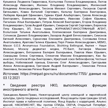
Кузьмина Людмила Гавриловна, Костылева Полина Владимировна, Лютов
Александр Иванович, Жилкин Владимир Владимирович, Жилинский
Владимир Александрович, Тихонов Михаил Сергеевич, Пискунов Сергей
Евгеньевич, Ковин Виталий Сергеевич, Кильтау Екатерина Викторовна,
Любарев Аркадий Ефимович, Гурман Юрий Альбертович, Грезев Александр
Викторович, Важенков Артем Валерьевич, Иванова София Юрьевна,
Пигалкин Илья Валерьевич, Петров Алексей Викторович, Егоров Владимир
Владимирович, Гусев Андрей Юрьевич, Смирнов Сергей Сергеевич, Верзилов
Петр Юрьевич, ЗП, Зона права, ЖУРНАЛИСТ-ИНОСТРАННЫЙ АГЕНТ,
Вольтская Татьяна Анатольевна, Клепиковская Екатерина Дмитриевна,
Сотников Даниил Владимирович, Захаров Андрей Вячеславович, Симонов
Евгений Алексеевич, Сурначева Елизавета Дмитриевна, Соловьева Елена
Анатольевна, Арапова Галина Юрьевна, Перл Роман Александрович, МЕМО,
Mason G.E.S. Anonymous Foundation, Stichting Bellingcat, Якутия – Наше
Мнение, Москоу диджитал медиа, РС-Балт, Заговора Максим
Александрович, Ветошкина Валерия Валерьевна, Павлов Иван Юрьевич,
Скворцова Елена Сергеевна, Оленичев Максим Владимирович, Как бы
инагент, Кочетков Игорь Викторович, Иркутский союз библиофилов, Честные
выборы, Нобелевский призыв, Еланчик Олег Александрович, Григорьева
Алина Александровна, Григорьев Андрей Валерьевич , Гималова Регина
Эмилевна, Хисамова Регина Фаритовна
Источник:
https://minjust.gov.ru/ru/documents/7755/
данные на
03.12.2021
* Сведения реестра НКО, выполняющих функции
иностранного агента:
Гражданин.Армия.Право, Нижегородский центр немецкой и европейской
культуры, Центр гендерных исследований, Фонд защиты прав граждан Штаб,
Институт права и публичной политики, Фонд борьбы с коррупцией, Альянс
врачей, НАСИЛИЮ.НЕТ, Мы против СПИДа, СВЕЧА, Открытый Петербург,