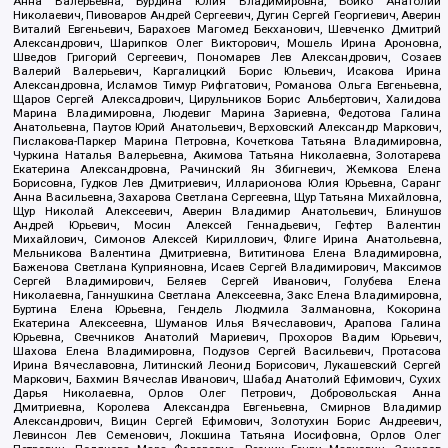
Анна Валерьевна, Бурдина Юлия Владимировна, Бойко Анатолий
Николаевич, Пивоваров Андрей Сергеевич, Дугин Сергей Георгиевич, Аверин
Виталий Евгеньевич, Барахоев Магомед Бекханович, Шевченко Дмитрий
Александрович, Шарипков Олег Викторович, Мошель Ирина Ароновна,
Шведов Григорий Сергеевич, Пономарев Лев Александрович, Созаев
Валерий Валерьевич, Каргалицкий Борис Юльевич, Исакова Ирина
Александровна, Исламов Тимур Рифгатович, Романова Ольга Евгеньевна,
Щаров Сергей Алексадрович, Цирульников Борис Альбертович, Халидова
Марина Владимировна, Людевиг Марина Зариевна, Федотова Галина
Анатольевна, Паутов Юрий Анатольевич, Верховский Александр Маркович,
Пислакова-Паркер Марина Петровна, Кочеткова Татьяна Владимировна,
Чуркина Наталья Валерьевна, Акимова Татьяна Николаевна, Золотарева
Екатерина Александровна, Рачинский Ян Збигневич, Жемкова Елена
Борисовна, Гудков Лев Дмитриевич, Илларионова Юлия Юрьевна, Саранг
Анна Васильевна, Захарова Светлана Сергеевна, Щур Татьяна Михайловна,
Щур Николай Алексеевич, Аверин Владимир Анатольевич, Блинушов
Андрей Юрьевич, Мосин Алексей Геннадьевич, Гефтер Валентин
Михайлович, Симонов Алексей Кириллович, Флиге Ирина Анатольевна,
Мельникова Валентина Дмитриевна, Вититинова Елена Владимировна,
Баженова Светлана Куприяновна, Исаев Сергей Владимирович, Максимов
Сергей Владимирович, Беляев Сергей Иванович, Голубева Елена
Николаевна, Ганнушкина Светлана Алексеевна, Закс Елена Владимировна,
Буртина Елена Юрьевна, Гендель Людмила Залмановна, Кокорина
Екатерина Алексеевна, Шуманов Илья Вячеславович, Арапова Галина
Юрьевна, Свечников Анатолий Мариевич, Прохоров Вадим Юрьевич,
Шахова Елена Владимировна, Подузов Сергей Васильевич, Протасова
Ирина Вячеславовна, Литинский Леонид Борисович, Лукашевский Сергей
Маркович, Бахмин Вячеслав Иванович, Шабад Анатолий Ефимович, Сухих
Дарья Николаевна, Орлов Олег Петрович, Добровольская Анна
Дмитриевна, Королева Александра Евгеньевна, Смирнов Владимир
Александрович, Вицин Сергей Ефимович, Золотухин Борис Андреевич,
Левинсон Лев Семенович, Локшина Татьяна Иосифовна, Орлов Олег