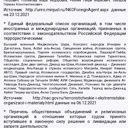
Петрович, Полякова Мара Федоровна, Резник Генри Маркович, Захаров
Герман Константинович
Источник:
http://unro.minjust.ru/NKOForeignAgent.aspx
данные
на
23.12.2021
* Единый федеральный список организаций, в том числе
иностранных и международных организаций, признанных в
соответствии с законодательством Российской Федерации
террористическими:
Высший военный Маджлисуль Шура, Конгресс народов Ичкерии и
Дагестана, База, Асбат аль-Ансар, Священная война, Исламская группа,
Братья-мусульмане, Партия исламского освобождения, Лашкар-И-Тайба,
Исламская группа, Движение Талибан, Исламская партия Туркестана,
Общество социальных реформ, Общество возрождения исламского
наследия, Дом двух святых, Джунд аш-Шам, Исламский джихад – Джамаат
моджахедов, Аль-Каида в странах исламского Магриба, Имарат Кавказ,
АБТО, Правый сектор, Исламское государство, Джабха аль-Нусра ли-Ахль
аш-Шам, Народное ополчение имени К. Минина и Д. Пожарского, Аджр от
Аллаха Субхану уа Тагьаля SHAM, АУМ Синрике, Муджахеды джамаата Ат-
Тавхида Валь-Джихад, Чистопольский Джамаат, Рохнамо ба суи давлати
исломи, Террористическое сообщество Сеть, Катиба Таухид валь-Джихад,
Хайят Тахрир аш-Шам, Ахлю Сунна Валь Джамаа
Источник:
http://nac.gov.ru/terroristicheskie-i-ekstremistskie-
organizacii-i-materialy.html
данные на
06.12.2021
* Перечень общественных объединений и религиозных
организаций в отношении которых судом принято
вступившее в законную силу решение о ликвидации или
запрете деятельности: