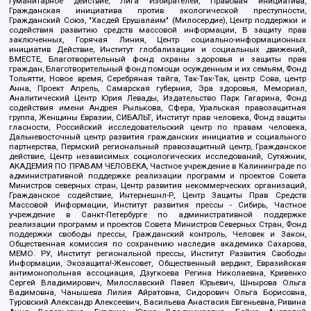
Гуманитарное действие, Лига Избирателей, Правовая инициатива,
Гражданская инициатива против экологической преступности,
Гражданский Союз, "Хасдей Ерушалаим" (Милосердие), Центр поддержки и
содействия развитию средств массовой информации, В защиту прав
заключенных, Горячая Линия, Центр социально-информационных
инициатив Действие, Институт глобализации и социальных движений,
ВМЕСТЕ, Благотворительный фонд охраны здоровья и защиты прав
граждан, Благотворительный фонд помощи осужденным и их семьям, Фонд
Тольятти, Новое время, Серебряная тайга, Так-Так-Так, центр Сова, центр
Анна, Проект Апрель, Самарская губерния, Эра здоровья, Мемориал,
Аналитический Центр Юрия Левады, Издательство Парк Гагарина, Фонд
содействия имени Андрея Рылькова, Сфера, Уральская правозащитная
группа, Женщины Евразии, СИБАЛЬТ, Институт прав человека, Фонд защиты
гласности, Российский исследовательский центр по правам человека,
Дальневосточный центр развития гражданских инициатив и социального
партнерства, Пермский региональный правозащитный центр, Гражданское
действие, Центр независимых социологических исследований, Сутяжник,
АКАДЕМИЯ ПО ПРАВАМ ЧЕЛОВЕКА, Частное учреждение в Калининграде по
административной поддержке реализации программ и проектов Совета
Министров северных стран, Центр развития некоммерческих организаций,
Гражданское содействие, Интернешнл-Р, Центр Защиты Прав Средств
Массовой Информации, Институт развития прессы - Сибирь, Частное
учреждение в Санкт-Петербурге по административной поддержке
реализации программ и проектов Совета Министров Северных Стран, Фонд
поддержки свободы прессы, Гражданский контроль, Человек и Закон,
Общественная комиссия по сохранению наследия академика Сахарова,
МЕМО. РУ, Институт региональной прессы, Институт Развития Свободы
Информации, Экозащита!-Женсовет, Общественный вердикт, Евразийская
антимонопольная ассоциация, Дзугкоева Регина Николаевна, Кривенко
Сергей Владимирович, Милославский Павел Юрьевич, Шнырова Ольга
Вадимовна, Чанышева Лилия Айратовна, Сидорович Ольга Борисовна,
Туровский Александр Алексеевич, Васильева Анастасия Евгеньевна, Ривина