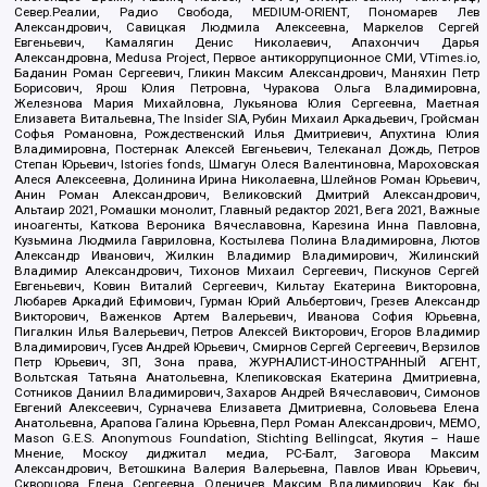
Север.Реалии, Радио Свобода, MEDIUM-ORIENT, Пономарев Лев
Александрович, Савицкая Людмила Алексеевна, Маркелов Сергей
Евгеньевич, Камалягин Денис Николаевич, Апахончич Дарья
Александровна, Medusa Project, Первое антикоррупционное СМИ, VTimes.io,
Баданин Роман Сергеевич, Гликин Максим Александрович, Маняхин Петр
Борисович, Ярош Юлия Петровна, Чуракова Ольга Владимировна,
Железнова Мария Михайловна, Лукьянова Юлия Сергеевна, Маетная
Елизавета Витальевна, The Insider SIA, Рубин Михаил Аркадьевич, Гройсман
Софья Романовна, Рождественский Илья Дмитриевич, Апухтина Юлия
Владимировна, Постернак Алексей Евгеньевич, Телеканал Дождь, Петров
Степан Юрьевич, Istories fonds, Шмагун Олеся Валентиновна, Мароховская
Алеся Алексеевна, Долинина Ирина Николаевна, Шлейнов Роман Юрьевич,
Анин Роман Александрович, Великовский Дмитрий Александрович,
Альтаир 2021, Ромашки монолит, Главный редактор 2021, Вега 2021, Важные
иноагенты, Каткова Вероника Вячеславовна, Карезина Инна Павловна,
Кузьмина Людмила Гавриловна, Костылева Полина Владимировна, Лютов
Александр Иванович, Жилкин Владимир Владимирович, Жилинский
Владимир Александрович, Тихонов Михаил Сергеевич, Пискунов Сергей
Евгеньевич, Ковин Виталий Сергеевич, Кильтау Екатерина Викторовна,
Любарев Аркадий Ефимович, Гурман Юрий Альбертович, Грезев Александр
Викторович, Важенков Артем Валерьевич, Иванова София Юрьевна,
Пигалкин Илья Валерьевич, Петров Алексей Викторович, Егоров Владимир
Владимирович, Гусев Андрей Юрьевич, Смирнов Сергей Сергеевич, Верзилов
Петр Юрьевич, ЗП, Зона права, ЖУРНАЛИСТ-ИНОСТРАННЫЙ АГЕНТ,
Вольтская Татьяна Анатольевна, Клепиковская Екатерина Дмитриевна,
Сотников Даниил Владимирович, Захаров Андрей Вячеславович, Симонов
Евгений Алексеевич, Сурначева Елизавета Дмитриевна, Соловьева Елена
Анатольевна, Арапова Галина Юрьевна, Перл Роман Александрович, МЕМО,
Mason G.E.S. Anonymous Foundation, Stichting Bellingcat, Якутия – Наше
Мнение, Москоу диджитал медиа, РС-Балт, Заговора Максим
Александрович, Ветошкина Валерия Валерьевна, Павлов Иван Юрьевич,
Скворцова Елена Сергеевна, Оленичев Максим Владимирович, Как бы