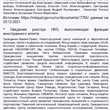
инагент, Кочетков Игорь Викторович, Иркутский союз библиофилов, Честные
выборы, Нобелевский призыв, Еланчик Олег Александрович, Григорьева
Алина Александровна, Григорьев Андрей Валерьевич , Гималова Регина
Эмилевна, Хисамова Регина Фаритовна
Источник:
https://minjust.gov.ru/ru/documents/7755/
данные на
03.12.2021
* Сведения реестра НКО, выполняющих функции
иностранного агента:
Гражданин.Армия.Право, Нижегородский центр немецкой и европейской
культуры, Центр гендерных исследований, Фонд защиты прав граждан Штаб,
Институт права и публичной политики, Фонд борьбы с коррупцией, Альянс
врачей, НАСИЛИЮ.НЕТ, Мы против СПИДа, СВЕЧА, Открытый Петербург,
Гуманитарное действие, Лига Избирателей, Правовая инициатива,
Гражданская инициатива против экологической преступности,
Гражданский Союз, "Хасдей Ерушалаим" (Милосердие), Центр поддержки и
содействия развитию средств массовой информации, В защиту прав
заключенных, Горячая Линия, Центр социально-информационных
инициатив Действие, Институт глобализации и социальных движений,
ВМЕСТЕ, Благотворительный фонд охраны здоровья и защиты прав
граждан, Благотворительный фонд помощи осужденным и их семьям, Фонд
Тольятти, Новое время, Серебряная тайга, Так-Так-Так, центр Сова, центр
Анна, Проект Апрель, Самарская губерния, Эра здоровья, Мемориал,
Аналитический Центр Юрия Левады, Издательство Парк Гагарина, Фонд
содействия имени Андрея Рылькова, Сфера, Уральская правозащитная
группа, Женщины Евразии, СИБАЛЬТ, Институт прав человека, Фонд защиты
гласности, Российский исследовательский центр по правам человека,
Дальневосточный центр развития гражданских инициатив и социального
партнерства, Пермский региональный правозащитный центр, Гражданское
действие, Центр независимых социологических исследований, Сутяжник,