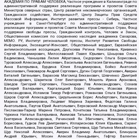
АКАДЕМИЯ ПО ПРАВАМ ЧЕЛОВЕКА, Частное учреждение в Калининграде по
административной поддержке реализации программ и проектов Совета
Министров северных стран, Центр развития некоммерческих организаций,
Гражданское содействие, Интернешнл-Р, Центр Защиты Прав Средств
Массовой Информации, Институт развития прессы - Сибирь, Частное
учреждение в Санкт-Петербурге по административной поддержке
реализации программ и проектов Совета Министров Северных Стран, Фонд
поддержки свободы прессы, Гражданский контроль, Человек и Закон,
Общественная комиссия по сохранению наследия академика Сахарова,
МЕМО. РУ, Институт региональной прессы, Институт Развития Свободы
Информации, Экозащита!-Женсовет, Общественный вердикт, Евразийская
антимонопольная ассоциация, Дзугкоева Регина Николаевна, Кривенко
Сергей Владимирович, Милославский Павел Юрьевич, Шнырова Ольга
Вадимовна, Чанышева Лилия Айратовна, Сидорович Ольга Борисовна,
Туровский Александр Алексеевич, Васильева Анастасия Евгеньевна, Ривина
Анна Валерьевна, Бурдина Юлия Владимировна, Бойко Анатолий
Николаевич, Пивоваров Андрей Сергеевич, Дугин Сергей Георгиевич, Аверин
Виталий Евгеньевич, Барахоев Магомед Бекханович, Шевченко Дмитрий
Александрович, Шарипков Олег Викторович, Мошель Ирина Ароновна,
Шведов Григорий Сергеевич, Пономарев Лев Александрович, Созаев
Валерий Валерьевич, Каргалицкий Борис Юльевич, Исакова Ирина
Александровна, Исламов Тимур Рифгатович, Романова Ольга Евгеньевна,
Щаров Сергей Алексадрович, Цирульников Борис Альбертович, Халидова
Марина Владимировна, Людевиг Марина Зариевна, Федотова Галина
Анатольевна, Паутов Юрий Анатольевич, Верховский Александр Маркович,
Пислакова-Паркер Марина Петровна, Кочеткова Татьяна Владимировна,
Чуркина Наталья Валерьевна, Акимова Татьяна Николаевна, Золотарева
Екатерина Александровна, Рачинский Ян Збигневич, Жемкова Елена
Борисовна, Гудков Лев Дмитриевич, Илларионова Юлия Юрьевна, Саранг
Анна Васильевна, Захарова Светлана Сергеевна, Щур Татьяна Михайловна,
Щур Николай Алексеевич, Аверин Владимир Анатольевич, Блинушов
Андрей Юрьевич, Мосин Алексей Геннадьевич, Гефтер Валентин