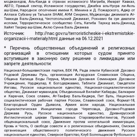
моджахедов, Аль-Каида в странах исламского Магриба, Имарат Кавказ,
АБТО, Правый сектор, Исламское государство, Джабха аль-Нусра ли-Ахль
аш-Шам, Народное ополчение имени К. Минина и Д. Пожарского, Аджр от
Аллаха Субхану уа Тагьаля SHAM, АУМ Синрике, Муджахеды джамаата Ат-
Тавхида Валь-Джихад, Чистопольский Джамаат, Рохнамо ба суи давлати
исломи, Террористическое сообщество Сеть, Катиба Таухид валь-Джихад,
Хайят Тахрир аш-Шам, Ахлю Сунна Валь Джамаа
Источник:
http://nac.gov.ru/terroristicheskie-i-ekstremistskie-
organizacii-i-materialy.html
данные на
06.12.2021
* Перечень общественных объединений и религиозных
организаций в отношении которых судом принято
вступившее в законную силу решение о ликвидации или
запрете деятельности:
Национал-большевистская партия, ВЕК РА, Рада земли Кубанской Духовно
Родовой Державы Русь, организация Асгардская Славянская Община,
Община Капища Веды Перуна, Мужская Духовная Семинария Духовное
Учреждение, Нурджулар, К Богодержавию, Таблиги Джамаат, Свидетели
Иеговы, Русское национальное единство, Национал-социалистическое
общество, Джамаат мувахидов, Объединенный Вилайат Кабарды, Балкарии
и Карачая, Союз славян, Ат-Такфир Валь-Хиджра, Пит Буль, Национал-
социалистическая рабочая партия России, Славянский союз, Формат-18,
Благородный Орден Дьявола, Армия воли народа, Национальная
Социалистическая Инициатива города Череповца, Духовно-Родовая
Держава Русь, Русское национальное единство, Древнерусской
Инглистической церкви Православных Староверов-Инглингов, Русский
общенациональный союз, Движение против нелегальной иммиграции,
Кровь и Честь, О свободе совести и о религиозных объединениях, Омская
организация общественного политического движения Русское
национальное единство, Северное Братство, Клуб Болельщиков Футбольного