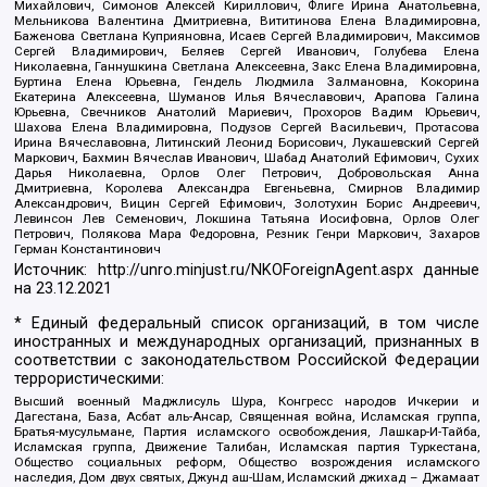
Михайлович, Симонов Алексей Кириллович, Флиге Ирина Анатольевна,
Мельникова Валентина Дмитриевна, Вититинова Елена Владимировна,
Баженова Светлана Куприяновна, Исаев Сергей Владимирович, Максимов
Сергей Владимирович, Беляев Сергей Иванович, Голубева Елена
Николаевна, Ганнушкина Светлана Алексеевна, Закс Елена Владимировна,
Буртина Елена Юрьевна, Гендель Людмила Залмановна, Кокорина
Екатерина Алексеевна, Шуманов Илья Вячеславович, Арапова Галина
Юрьевна, Свечников Анатолий Мариевич, Прохоров Вадим Юрьевич,
Шахова Елена Владимировна, Подузов Сергей Васильевич, Протасова
Ирина Вячеславовна, Литинский Леонид Борисович, Лукашевский Сергей
Маркович, Бахмин Вячеслав Иванович, Шабад Анатолий Ефимович, Сухих
Дарья Николаевна, Орлов Олег Петрович, Добровольская Анна
Дмитриевна, Королева Александра Евгеньевна, Смирнов Владимир
Александрович, Вицин Сергей Ефимович, Золотухин Борис Андреевич,
Левинсон Лев Семенович, Локшина Татьяна Иосифовна, Орлов Олег
Петрович, Полякова Мара Федоровна, Резник Генри Маркович, Захаров
Герман Константинович
Источник:
http://unro.minjust.ru/NKOForeignAgent.aspx
данные
на
23.12.2021
* Единый федеральный список организаций, в том числе
иностранных и международных организаций, признанных в
соответствии с законодательством Российской Федерации
террористическими:
Высший военный Маджлисуль Шура, Конгресс народов Ичкерии и
Дагестана, База, Асбат аль-Ансар, Священная война, Исламская группа,
Братья-мусульмане, Партия исламского освобождения, Лашкар-И-Тайба,
Исламская группа, Движение Талибан, Исламская партия Туркестана,
Общество социальных реформ, Общество возрождения исламского
наследия, Дом двух святых, Джунд аш-Шам, Исламский джихад – Джамаат