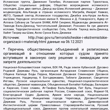
Исламская группа, Движение Талибан, Исламская партия Туркестана,
Общество социальных реформ, Общество возрождения исламского
наследия, Дом двух святых, Джунд аш-Шам, Исламский джихад – Джамаат
моджахедов, Аль-Каида в странах исламского Магриба, Имарат Кавказ,
АБТО, Правый сектор, Исламское государство, Джабха аль-Нусра ли-Ахль
аш-Шам, Народное ополчение имени К. Минина и Д. Пожарского, Аджр от
Аллаха Субхану уа Тагьаля SHAM, АУМ Синрике, Муджахеды джамаата Ат-
Тавхида Валь-Джихад, Чистопольский Джамаат, Рохнамо ба суи давлати
исломи, Террористическое сообщество Сеть, Катиба Таухид валь-Джихад,
Хайят Тахрир аш-Шам, Ахлю Сунна Валь Джамаа
Источник:
http://nac.gov.ru/terroristicheskie-i-ekstremistskie-
organizacii-i-materialy.html
данные на
06.12.2021
* Перечень общественных объединений и религиозных
организаций в отношении которых судом принято
вступившее в законную силу решение о ликвидации или
запрете деятельности:
Национал-большевистская партия, ВЕК РА, Рада земли Кубанской Духовно
Родовой Державы Русь, организация Асгардская Славянская Община,
Община Капища Веды Перуна, Мужская Духовная Семинария Духовное
Учреждение, Нурджулар, К Богодержавию, Таблиги Джамаат, Свидетели
Иеговы, Русское национальное единство, Национал-социалистическое
общество, Джамаат мувахидов, Объединенный Вилайат Кабарды, Балкарии
и Карачая, Союз славян, Ат-Такфир Валь-Хиджра, Пит Буль, Национал-
социалистическая рабочая партия России, Славянский союз, Формат-18,
Благородный Орден Дьявола, Армия воли народа, Национальная
Социалистическая Инициатива города Череповца, Духовно-Родовая
Держава Русь, Русское национальное единство, Древнерусской
Инглистической церкви Православных Староверов-Инглингов, Русский
общенациональный союз, Движение против нелегальной иммиграции,