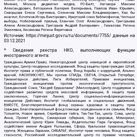
Мнение, Москоу диджитал медиа, РС-Балт, Заговора Максим
Александрович, Ветошкина Валерия Валерьевна, Павлов Иван Юрьевич,
Скворцова Елена Сергеевна, Оленичев Максим Владимирович, Как бы
инагент, Кочетков Игорь Викторович, Иркутский союз библиофилов, Честные
выборы, Нобелевский призыв, Еланчик Олег Александрович, Григорьева
Алина Александровна, Григорьев Андрей Валерьевич , Гималова Регина
Эмилевна, Хисамова Регина Фаритовна
Источник:
https://minjust.gov.ru/ru/documents/7755/
данные на
03.12.2021
* Сведения реестра НКО, выполняющих функции
иностранного агента:
Гражданин.Армия.Право, Нижегородский центр немецкой и европейской
культуры, Центр гендерных исследований, Фонд защиты прав граждан Штаб,
Институт права и публичной политики, Фонд борьбы с коррупцией, Альянс
врачей, НАСИЛИЮ.НЕТ, Мы против СПИДа, СВЕЧА, Открытый Петербург,
Гуманитарное действие, Лига Избирателей, Правовая инициатива,
Гражданская инициатива против экологической преступности,
Гражданский Союз, "Хасдей Ерушалаим" (Милосердие), Центр поддержки и
содействия развитию средств массовой информации, В защиту прав
заключенных, Горячая Линия, Центр социально-информационных
инициатив Действие, Институт глобализации и социальных движений,
ВМЕСТЕ, Благотворительный фонд охраны здоровья и защиты прав
граждан, Благотворительный фонд помощи осужденным и их семьям, Фонд
Тольятти, Новое время, Серебряная тайга, Так-Так-Так, центр Сова, центр
Анна, Проект Апрель, Самарская губерния, Эра здоровья, Мемориал,
Аналитический Центр Юрия Левады, Издательство Парк Гагарина, Фонд
содействия имени Андрея Рылькова, Сфера, Уральская правозащитная
группа, Женщины Евразии, СИБАЛЬТ, Институт прав человека, Фонд защиты
гласности, Российский исследовательский центр по правам человека,