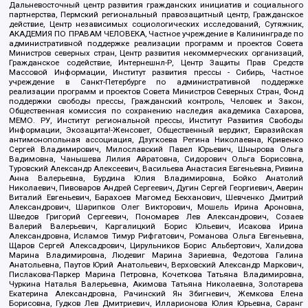
Дальневосточный центр развития гражданских инициатив и социального
партнерства, Пермский региональный правозащитный центр, Гражданское
действие, Центр независимых социологических исследований, Сутяжник,
АКАДЕМИЯ ПО ПРАВАМ ЧЕЛОВЕКА, Частное учреждение в Калининграде по
административной поддержке реализации программ и проектов Совета
Министров северных стран, Центр развития некоммерческих организаций,
Гражданское содействие, Интернешнл-Р, Центр Защиты Прав Средств
Массовой Информации, Институт развития прессы - Сибирь, Частное
учреждение в Санкт-Петербурге по административной поддержке
реализации программ и проектов Совета Министров Северных Стран, Фонд
поддержки свободы прессы, Гражданский контроль, Человек и Закон,
Общественная комиссия по сохранению наследия академика Сахарова,
МЕМО. РУ, Институт региональной прессы, Институт Развития Свободы
Информации, Экозащита!-Женсовет, Общественный вердикт, Евразийская
антимонопольная ассоциация, Дзугкоева Регина Николаевна, Кривенко
Сергей Владимирович, Милославский Павел Юрьевич, Шнырова Ольга
Вадимовна, Чанышева Лилия Айратовна, Сидорович Ольга Борисовна,
Туровский Александр Алексеевич, Васильева Анастасия Евгеньевна, Ривина
Анна Валерьевна, Бурдина Юлия Владимировна, Бойко Анатолий
Николаевич, Пивоваров Андрей Сергеевич, Дугин Сергей Георгиевич, Аверин
Виталий Евгеньевич, Барахоев Магомед Бекханович, Шевченко Дмитрий
Александрович, Шарипков Олег Викторович, Мошель Ирина Ароновна,
Шведов Григорий Сергеевич, Пономарев Лев Александрович, Созаев
Валерий Валерьевич, Каргалицкий Борис Юльевич, Исакова Ирина
Александровна, Исламов Тимур Рифгатович, Романова Ольга Евгеньевна,
Щаров Сергей Алексадрович, Цирульников Борис Альбертович, Халидова
Марина Владимировна, Людевиг Марина Зариевна, Федотова Галина
Анатольевна, Паутов Юрий Анатольевич, Верховский Александр Маркович,
Пислакова-Паркер Марина Петровна, Кочеткова Татьяна Владимировна,
Чуркина Наталья Валерьевна, Акимова Татьяна Николаевна, Золотарева
Екатерина Александровна, Рачинский Ян Збигневич, Жемкова Елена
Борисовна, Гудков Лев Дмитриевич, Илларионова Юлия Юрьевна, Саранг