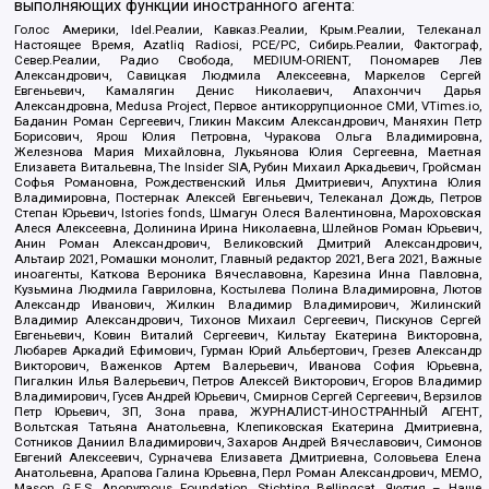
выполняющих функции иностранного агента:
Голос Америки, Idel.Реалии, Кавказ.Реалии, Крым.Реалии, Телеканал
Настоящее Время, Azatliq Radiosi, PCE/PC, Сибирь.Реалии, Фактограф,
Север.Реалии, Радио Свобода, MEDIUM-ORIENT, Пономарев Лев
Александрович, Савицкая Людмила Алексеевна, Маркелов Сергей
Евгеньевич, Камалягин Денис Николаевич, Апахончич Дарья
Александровна, Medusa Project, Первое антикоррупционное СМИ, VTimes.io,
Баданин Роман Сергеевич, Гликин Максим Александрович, Маняхин Петр
Борисович, Ярош Юлия Петровна, Чуракова Ольга Владимировна,
Железнова Мария Михайловна, Лукьянова Юлия Сергеевна, Маетная
Елизавета Витальевна, The Insider SIA, Рубин Михаил Аркадьевич, Гройсман
Софья Романовна, Рождественский Илья Дмитриевич, Апухтина Юлия
Владимировна, Постернак Алексей Евгеньевич, Телеканал Дождь, Петров
Степан Юрьевич, Istories fonds, Шмагун Олеся Валентиновна, Мароховская
Алеся Алексеевна, Долинина Ирина Николаевна, Шлейнов Роман Юрьевич,
Анин Роман Александрович, Великовский Дмитрий Александрович,
Альтаир 2021, Ромашки монолит, Главный редактор 2021, Вега 2021, Важные
иноагенты, Каткова Вероника Вячеславовна, Карезина Инна Павловна,
Кузьмина Людмила Гавриловна, Костылева Полина Владимировна, Лютов
Александр Иванович, Жилкин Владимир Владимирович, Жилинский
Владимир Александрович, Тихонов Михаил Сергеевич, Пискунов Сергей
Евгеньевич, Ковин Виталий Сергеевич, Кильтау Екатерина Викторовна,
Любарев Аркадий Ефимович, Гурман Юрий Альбертович, Грезев Александр
Викторович, Важенков Артем Валерьевич, Иванова София Юрьевна,
Пигалкин Илья Валерьевич, Петров Алексей Викторович, Егоров Владимир
Владимирович, Гусев Андрей Юрьевич, Смирнов Сергей Сергеевич, Верзилов
Петр Юрьевич, ЗП, Зона права, ЖУРНАЛИСТ-ИНОСТРАННЫЙ АГЕНТ,
Вольтская Татьяна Анатольевна, Клепиковская Екатерина Дмитриевна,
Сотников Даниил Владимирович, Захаров Андрей Вячеславович, Симонов
Евгений Алексеевич, Сурначева Елизавета Дмитриевна, Соловьева Елена
Анатольевна, Арапова Галина Юрьевна, Перл Роман Александрович, МЕМО,
Mason G.E.S. Anonymous Foundation, Stichting Bellingcat, Якутия – Наше