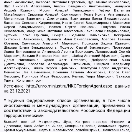
Анна Васильевна, Захарова Светлана Сергеевна, Щур Татьяна Михайловна,
Щур Николай Алексеевич, Аверин Владимир Анатольевич, Блинушов
Андрей Юрьевич, Мосин Алексей Геннадьевич, Гефтер Валентин
Михайлович, Симонов Алексей Кириллович, Флиге Ирина Анатольевна,
Мельникова Валентина Дмитриевна, Вититинова Елена Владимировна,
Баженова Светлана Куприяновна, Исаев Сергей Владимирович, Максимов
Сергей Владимирович, Беляев Сергей Иванович, Голубева Елена
Николаевна, Ганнушкина Светлана Алексеевна, Закс Елена Владимировна,
Буртина Елена Юрьевна, Гендель Людмила Залмановна, Кокорина
Екатерина Алексеевна, Шуманов Илья Вячеславович, Арапова Галина
Юрьевна, Свечников Анатолий Мариевич, Прохоров Вадим Юрьевич,
Шахова Елена Владимировна, Подузов Сергей Васильевич, Протасова
Ирина Вячеславовна, Литинский Леонид Борисович, Лукашевский Сергей
Маркович, Бахмин Вячеслав Иванович, Шабад Анатолий Ефимович, Сухих
Дарья Николаевна, Орлов Олег Петрович, Добровольская Анна
Дмитриевна, Королева Александра Евгеньевна, Смирнов Владимир
Александрович, Вицин Сергей Ефимович, Золотухин Борис Андреевич,
Левинсон Лев Семенович, Локшина Татьяна Иосифовна, Орлов Олег
Петрович, Полякова Мара Федоровна, Резник Генри Маркович, Захаров
Герман Константинович
Источник:
http://unro.minjust.ru/NKOForeignAgent.aspx
данные
на
23.12.2021
* Единый федеральный список организаций, в том числе
иностранных и международных организаций, признанных в
соответствии с законодательством Российской Федерации
террористическими:
Высший военный Маджлисуль Шура, Конгресс народов Ичкерии и
Дагестана, База, Асбат аль-Ансар, Священная война, Исламская группа,
Братья-мусульмане, Партия исламского освобождения, Лашкар-И-Тайба,