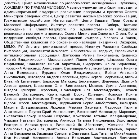
действие, Центр независимых социологических исследований, Сутяжник,
АКАДЕМИЯ ПО ПРАВАМ ЧЕЛОВЕКА, Частное учреждение в Калининграде по
административной поддержке реализации программ и проектов Совета
Министров северных стран, Центр развития некоммерческих организаций,
Гражданское содействие, Интернешнл-Р, Центр Защиты Прав Средств
Массовой Информации, Институт развития прессы - Сибирь, Частное
учреждение в Санкт-Петербурге по административной поддержке
реализации программ и проектов Совета Министров Северных Стран, Фонд
поддержки свободы прессы, Гражданский контроль, Человек и Закон,
Общественная комиссия по сохранению наследия академика Сахарова,
МЕМО. РУ, Институт региональной прессы, Институт Развития Свободы
Информации, Экозащита!-Женсовет, Общественный вердикт, Евразийская
антимонопольная ассоциация, Дзугкоева Регина Николаевна, Кривенко
Сергей Владимирович, Милославский Павел Юрьевич, Шнырова Ольга
Вадимовна, Чанышева Лилия Айратовна, Сидорович Ольга Борисовна,
Туровский Александр Алексеевич, Васильева Анастасия Евгеньевна, Ривина
Анна Валерьевна, Бурдина Юлия Владимировна, Бойко Анатолий
Николаевич, Пивоваров Андрей Сергеевич, Дугин Сергей Георгиевич, Аверин
Виталий Евгеньевич, Барахоев Магомед Бекханович, Шевченко Дмитрий
Александрович, Шарипков Олег Викторович, Мошель Ирина Ароновна,
Шведов Григорий Сергеевич, Пономарев Лев Александрович, Созаев
Валерий Валерьевич, Каргалицкий Борис Юльевич, Исакова Ирина
Александровна, Исламов Тимур Рифгатович, Романова Ольга Евгеньевна,
Щаров Сергей Алексадрович, Цирульников Борис Альбертович, Халидова
Марина Владимировна, Людевиг Марина Зариевна, Федотова Галина
Анатольевна, Паутов Юрий Анатольевич, Верховский Александр Маркович,
Пислакова-Паркер Марина Петровна, Кочеткова Татьяна Владимировна,
Чуркина Наталья Валерьевна, Акимова Татьяна Николаевна, Золотарева
Екатерина Александровна, Рачинский Ян Збигневич, Жемкова Елена
Борисовна, Гудков Лев Дмитриевич, Илларионова Юлия Юрьевна, Саранг
Анна Васильевна, Захарова Светлана Сергеевна, Щур Татьяна Михайловна,
Щур Николай Алексеевич, Аверин Владимир Анатольевич, Блинушов