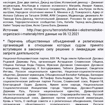
наследия, Дом двух святых, Джунд аш-Шам, Исламский джихад – Джамаат
моджахедов, Аль-Каида в странах исламского Магриба, Имарат Кавказ,
АБТО, Правый сектор, Исламское государство, Джабха аль-Нусра ли-Ахль
аш-Шам, Народное ополчение имени К. Минина и Д. Пожарского, Аджр от
Аллаха Субхану уа Тагьаля SHAM, АУМ Синрике, Муджахеды джамаата Ат-
Тавхида Валь-Джихад, Чистопольский Джамаат, Рохнамо ба суи давлати
исломи, Террористическое сообщество Сеть, Катиба Таухид валь-Джихад,
Хайят Тахрир аш-Шам, Ахлю Сунна Валь Джамаа
Источник:
http://nac.gov.ru/terroristicheskie-i-ekstremistskie-
organizacii-i-materialy.html
данные на
06.12.2021
* Перечень общественных объединений и религиозных
организаций в отношении которых судом принято
вступившее в законную силу решение о ликвидации или
запрете деятельности:
Национал-большевистская партия, ВЕК РА, Рада земли Кубанской Духовно
Родовой Державы Русь, организация Асгардская Славянская Община,
Община Капища Веды Перуна, Мужская Духовная Семинария Духовное
Учреждение, Нурджулар, К Богодержавию, Таблиги Джамаат, Свидетели
Иеговы, Русское национальное единство, Национал-социалистическое
общество, Джамаат мувахидов, Объединенный Вилайат Кабарды, Балкарии
и Карачая, Союз славян, Ат-Такфир Валь-Хиджра, Пит Буль, Национал-
социалистическая рабочая партия России, Славянский союз, Формат-18,
Благородный Орден Дьявола, Армия воли народа, Национальная
Социалистическая Инициатива города Череповца, Духовно-Родовая
Держава Русь, Русское национальное единство, Древнерусской
Инглистической церкви Православных Староверов-Инглингов, Русский
общенациональный союз, Движение против нелегальной иммиграции,
Кровь и Честь, О свободе совести и о религиозных объединениях, Омская
организация общественного политического движения Русское