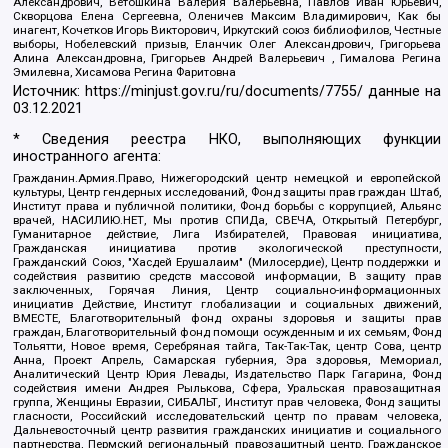
Александрович, Ветошкина Валерия Валерьевна, Павлов Иван Юрьевич,
Скворцова Елена Сергеевна, Оленичев Максим Владимирович, Как бы
инагент, Кочетков Игорь Викторович, Иркутский союз библиофилов, Честные
выборы, Нобелевский призыв, Еланчик Олег Александрович, Григорьева
Алина Александровна, Григорьев Андрей Валерьевич , Гималова Регина
Эмилевна, Хисамова Регина Фаритовна
Источник:
https://minjust.gov.ru/ru/documents/7755/
данные на
03.12.2021
* Сведения реестра НКО, выполняющих функции
иностранного агента:
Гражданин.Армия.Право, Нижегородский центр немецкой и европейской
культуры, Центр гендерных исследований, Фонд защиты прав граждан Штаб,
Институт права и публичной политики, Фонд борьбы с коррупцией, Альянс
врачей, НАСИЛИЮ.НЕТ, Мы против СПИДа, СВЕЧА, Открытый Петербург,
Гуманитарное действие, Лига Избирателей, Правовая инициатива,
Гражданская инициатива против экологической преступности,
Гражданский Союз, "Хасдей Ерушалаим" (Милосердие), Центр поддержки и
содействия развитию средств массовой информации, В защиту прав
заключенных, Горячая Линия, Центр социально-информационных
инициатив Действие, Институт глобализации и социальных движений,
ВМЕСТЕ, Благотворительный фонд охраны здоровья и защиты прав
граждан, Благотворительный фонд помощи осужденным и их семьям, Фонд
Тольятти, Новое время, Серебряная тайга, Так-Так-Так, центр Сова, центр
Анна, Проект Апрель, Самарская губерния, Эра здоровья, Мемориал,
Аналитический Центр Юрия Левады, Издательство Парк Гагарина, Фонд
содействия имени Андрея Рылькова, Сфера, Уральская правозащитная
группа, Женщины Евразии, СИБАЛЬТ, Институт прав человека, Фонд защиты
гласности, Российский исследовательский центр по правам человека,
Дальневосточный центр развития гражданских инициатив и социального
партнерства, Пермский региональный правозащитный центр, Гражданское