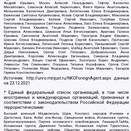
Андрей Юрьевич, Мосин Алексей Геннадьевич, Гефтер Валентин
Михайлович, Симонов Алексей Кириллович, Флиге Ирина Анатольевна,
Мельникова Валентина Дмитриевна, Вититинова Елена Владимировна,
Баженова Светлана Куприяновна, Исаев Сергей Владимирович, Максимов
Сергей Владимирович, Беляев Сергей Иванович, Голубева Елена
Николаевна, Ганнушкина Светлана Алексеевна, Закс Елена Владимировна,
Буртина Елена Юрьевна, Гендель Людмила Залмановна, Кокорина
Екатерина Алексеевна, Шуманов Илья Вячеславович, Арапова Галина
Юрьевна, Свечников Анатолий Мариевич, Прохоров Вадим Юрьевич,
Шахова Елена Владимировна, Подузов Сергей Васильевич, Протасова
Ирина Вячеславовна, Литинский Леонид Борисович, Лукашевский Сергей
Маркович, Бахмин Вячеслав Иванович, Шабад Анатолий Ефимович, Сухих
Дарья Николаевна, Орлов Олег Петрович, Добровольская Анна
Дмитриевна, Королева Александра Евгеньевна, Смирнов Владимир
Александрович, Вицин Сергей Ефимович, Золотухин Борис Андреевич,
Левинсон Лев Семенович, Локшина Татьяна Иосифовна, Орлов Олег
Петрович, Полякова Мара Федоровна, Резник Генри Маркович, Захаров
Герман Константинович
Источник:
http://unro.minjust.ru/NKOForeignAgent.aspx
данные
на
23.12.2021
* Единый федеральный список организаций, в том числе
иностранных и международных организаций, признанных в
соответствии с законодательством Российской Федерации
террористическими:
Высший военный Маджлисуль Шура, Конгресс народов Ичкерии и
Дагестана, База, Асбат аль-Ансар, Священная война, Исламская группа,
Братья-мусульмане, Партия исламского освобождения, Лашкар-И-Тайба,
Исламская группа, Движение Талибан, Исламская партия Туркестана,
Общество социальных реформ, Общество возрождения исламского