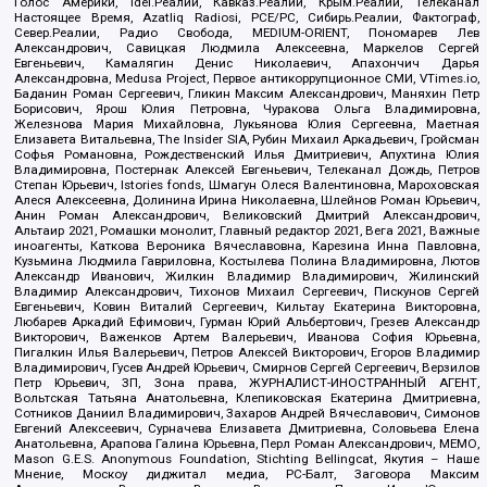
Голос Америки, Idel.Реалии, Кавказ.Реалии, Крым.Реалии, Телеканал
Настоящее Время, Azatliq Radiosi, PCE/PC, Сибирь.Реалии, Фактограф,
Север.Реалии, Радио Свобода, MEDIUM-ORIENT, Пономарев Лев
Александрович, Савицкая Людмила Алексеевна, Маркелов Сергей
Евгеньевич, Камалягин Денис Николаевич, Апахончич Дарья
Александровна, Medusa Project, Первое антикоррупционное СМИ, VTimes.io,
Баданин Роман Сергеевич, Гликин Максим Александрович, Маняхин Петр
Борисович, Ярош Юлия Петровна, Чуракова Ольга Владимировна,
Железнова Мария Михайловна, Лукьянова Юлия Сергеевна, Маетная
Елизавета Витальевна, The Insider SIA, Рубин Михаил Аркадьевич, Гройсман
Софья Романовна, Рождественский Илья Дмитриевич, Апухтина Юлия
Владимировна, Постернак Алексей Евгеньевич, Телеканал Дождь, Петров
Степан Юрьевич, Istories fonds, Шмагун Олеся Валентиновна, Мароховская
Алеся Алексеевна, Долинина Ирина Николаевна, Шлейнов Роман Юрьевич,
Анин Роман Александрович, Великовский Дмитрий Александрович,
Альтаир 2021, Ромашки монолит, Главный редактор 2021, Вега 2021, Важные
иноагенты, Каткова Вероника Вячеславовна, Карезина Инна Павловна,
Кузьмина Людмила Гавриловна, Костылева Полина Владимировна, Лютов
Александр Иванович, Жилкин Владимир Владимирович, Жилинский
Владимир Александрович, Тихонов Михаил Сергеевич, Пискунов Сергей
Евгеньевич, Ковин Виталий Сергеевич, Кильтау Екатерина Викторовна,
Любарев Аркадий Ефимович, Гурман Юрий Альбертович, Грезев Александр
Викторович, Важенков Артем Валерьевич, Иванова София Юрьевна,
Пигалкин Илья Валерьевич, Петров Алексей Викторович, Егоров Владимир
Владимирович, Гусев Андрей Юрьевич, Смирнов Сергей Сергеевич, Верзилов
Петр Юрьевич, ЗП, Зона права, ЖУРНАЛИСТ-ИНОСТРАННЫЙ АГЕНТ,
Вольтская Татьяна Анатольевна, Клепиковская Екатерина Дмитриевна,
Сотников Даниил Владимирович, Захаров Андрей Вячеславович, Симонов
Евгений Алексеевич, Сурначева Елизавета Дмитриевна, Соловьева Елена
Анатольевна, Арапова Галина Юрьевна, Перл Роман Александрович, МЕМО,
Mason G.E.S. Anonymous Foundation, Stichting Bellingcat, Якутия – Наше
Мнение, Москоу диджитал медиа, РС-Балт, Заговора Максим