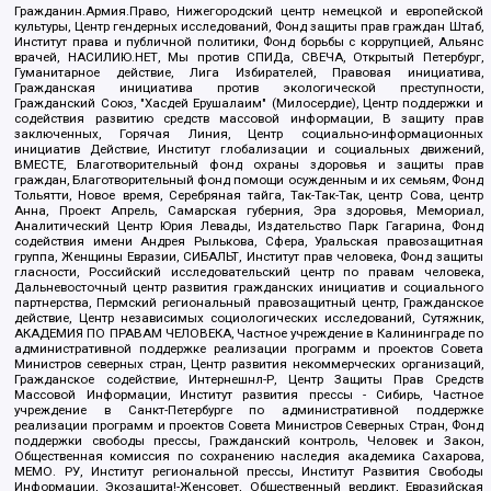
Гражданин.Армия.Право, Нижегородский центр немецкой и европейской
культуры, Центр гендерных исследований, Фонд защиты прав граждан Штаб,
Институт права и публичной политики, Фонд борьбы с коррупцией, Альянс
врачей, НАСИЛИЮ.НЕТ, Мы против СПИДа, СВЕЧА, Открытый Петербург,
Гуманитарное действие, Лига Избирателей, Правовая инициатива,
Гражданская инициатива против экологической преступности,
Гражданский Союз, "Хасдей Ерушалаим" (Милосердие), Центр поддержки и
содействия развитию средств массовой информации, В защиту прав
заключенных, Горячая Линия, Центр социально-информационных
инициатив Действие, Институт глобализации и социальных движений,
ВМЕСТЕ, Благотворительный фонд охраны здоровья и защиты прав
граждан, Благотворительный фонд помощи осужденным и их семьям, Фонд
Тольятти, Новое время, Серебряная тайга, Так-Так-Так, центр Сова, центр
Анна, Проект Апрель, Самарская губерния, Эра здоровья, Мемориал,
Аналитический Центр Юрия Левады, Издательство Парк Гагарина, Фонд
содействия имени Андрея Рылькова, Сфера, Уральская правозащитная
группа, Женщины Евразии, СИБАЛЬТ, Институт прав человека, Фонд защиты
гласности, Российский исследовательский центр по правам человека,
Дальневосточный центр развития гражданских инициатив и социального
партнерства, Пермский региональный правозащитный центр, Гражданское
действие, Центр независимых социологических исследований, Сутяжник,
АКАДЕМИЯ ПО ПРАВАМ ЧЕЛОВЕКА, Частное учреждение в Калининграде по
административной поддержке реализации программ и проектов Совета
Министров северных стран, Центр развития некоммерческих организаций,
Гражданское содействие, Интернешнл-Р, Центр Защиты Прав Средств
Массовой Информации, Институт развития прессы - Сибирь, Частное
учреждение в Санкт-Петербурге по административной поддержке
реализации программ и проектов Совета Министров Северных Стран, Фонд
поддержки свободы прессы, Гражданский контроль, Человек и Закон,
Общественная комиссия по сохранению наследия академика Сахарова,
МЕМО. РУ, Институт региональной прессы, Институт Развития Свободы
Информации, Экозащита!-Женсовет, Общественный вердикт, Евразийская