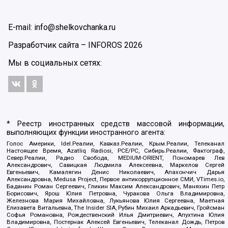
E-mail: info@shelkovchanka.ru
Разработчик сайта –
INFOROS
2026
Мы в социальных сетях:
* Реестр иностранных средств массовой информации,
выполняющих функции иностранного агента:
Голос Америки, Idel.Реалии, Кавказ.Реалии, Крым.Реалии, Телеканал
Настоящее Время, Azatliq Radiosi, PCE/PC, Сибирь.Реалии, Фактограф,
Север.Реалии, Радио Свобода, MEDIUM-ORIENT, Пономарев Лев
Александрович, Савицкая Людмила Алексеевна, Маркелов Сергей
Евгеньевич, Камалягин Денис Николаевич, Апахончич Дарья
Александровна, Medusa Project, Первое антикоррупционное СМИ, VTimes.io,
Баданин Роман Сергеевич, Гликин Максим Александрович, Маняхин Петр
Борисович, Ярош Юлия Петровна, Чуракова Ольга Владимировна,
Железнова Мария Михайловна, Лукьянова Юлия Сергеевна, Маетная
Елизавета Витальевна, The Insider SIA, Рубин Михаил Аркадьевич, Гройсман
Софья Романовна, Рождественский Илья Дмитриевич, Апухтина Юлия
Владимировна, Постернак Алексей Евгеньевич, Телеканал Дождь, Петров