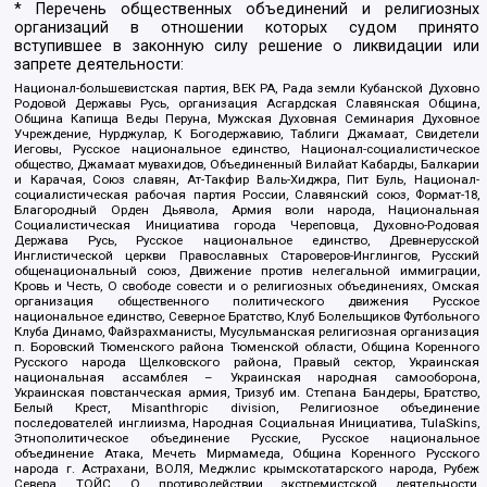
* Перечень общественных объединений и религиозных
организаций в отношении которых судом принято
вступившее в законную силу решение о ликвидации или
запрете деятельности:
Национал-большевистская партия, ВЕК РА, Рада земли Кубанской Духовно
Родовой Державы Русь, организация Асгардская Славянская Община,
Община Капища Веды Перуна, Мужская Духовная Семинария Духовное
Учреждение, Нурджулар, К Богодержавию, Таблиги Джамаат, Свидетели
Иеговы, Русское национальное единство, Национал-социалистическое
общество, Джамаат мувахидов, Объединенный Вилайат Кабарды, Балкарии
и Карачая, Союз славян, Ат-Такфир Валь-Хиджра, Пит Буль, Национал-
социалистическая рабочая партия России, Славянский союз, Формат-18,
Благородный Орден Дьявола, Армия воли народа, Национальная
Социалистическая Инициатива города Череповца, Духовно-Родовая
Держава Русь, Русское национальное единство, Древнерусской
Инглистической церкви Православных Староверов-Инглингов, Русский
общенациональный союз, Движение против нелегальной иммиграции,
Кровь и Честь, О свободе совести и о религиозных объединениях, Омская
организация общественного политического движения Русское
национальное единство, Северное Братство, Клуб Болельщиков Футбольного
Клуба Динамо, Файзрахманисты, Мусульманская религиозная организация
п. Боровский Тюменского района Тюменской области, Община Коренного
Русского народа Щелковского района, Правый сектор, Украинская
национальная ассамблея – Украинская народная самооборона,
Украинская повстанческая армия, Тризуб им. Степана Бандеры, Братство,
Белый Крест, Misanthropic division, Религиозное объединение
последователей инглиизма, Народная Социальная Инициатива, TulaSkins,
Этнополитическое объединение Русские, Русское национальное
объединение Атака, Мечеть Мирмамеда, Община Коренного Русского
народа г. Астрахани, ВОЛЯ, Меджлис крымскотатарского народа, Рубеж
Севера, ТОЙС, О противодействии экстремистской деятельности,