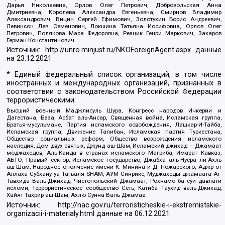
Дарья Николаевна, Орлов Олег Петрович, Добровольская Анна
Дмитриевна, Королева Александра Евгеньевна, Смирнов Владимир
Александрович, Вицин Сергей Ефимович, Золотухин Борис Андреевич,
Левинсон Лев Семенович, Локшина Татьяна Иосифовна, Орлов Олег
Петрович, Полякова Мара Федоровна, Резник Генри Маркович, Захаров
Герман Константинович
Источник:
http://unro.minjust.ru/NKOForeignAgent.aspx
данные
на
23.12.2021
* Единый федеральный список организаций, в том числе
иностранных и международных организаций, признанных в
соответствии с законодательством Российской Федерации
террористическими:
Высший военный Маджлисуль Шура, Конгресс народов Ичкерии и
Дагестана, База, Асбат аль-Ансар, Священная война, Исламская группа,
Братья-мусульмане, Партия исламского освобождения, Лашкар-И-Тайба,
Исламская группа, Движение Талибан, Исламская партия Туркестана,
Общество социальных реформ, Общество возрождения исламского
наследия, Дом двух святых, Джунд аш-Шам, Исламский джихад – Джамаат
моджахедов, Аль-Каида в странах исламского Магриба, Имарат Кавказ,
АБТО, Правый сектор, Исламское государство, Джабха аль-Нусра ли-Ахль
аш-Шам, Народное ополчение имени К. Минина и Д. Пожарского, Аджр от
Аллаха Субхану уа Тагьаля SHAM, АУМ Синрике, Муджахеды джамаата Ат-
Тавхида Валь-Джихад, Чистопольский Джамаат, Рохнамо ба суи давлати
исломи, Террористическое сообщество Сеть, Катиба Таухид валь-Джихад,
Хайят Тахрир аш-Шам, Ахлю Сунна Валь Джамаа
Источник:
http://nac.gov.ru/terroristicheskie-i-ekstremistskie-
organizacii-i-materialy.html
данные на
06.12.2021