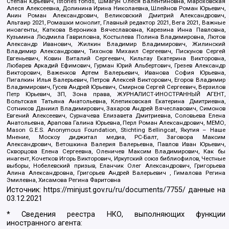
Степан Юрьевич, Istories fonds, Шмагун Олеся Валентиновна, Мароховская
Алеся Алексеевна, Долинина Ирина Николаевна, Шлейнов Роман Юрьевич,
Анин Роман Александрович, Великовский Дмитрий Александрович,
Альтаир 2021, Ромашки монолит, Главный редактор 2021, Вега 2021, Важные
иноагенты, Каткова Вероника Вячеславовна, Карезина Инна Павловна,
Кузьмина Людмила Гавриловна, Костылева Полина Владимировна, Лютов
Александр Иванович, Жилкин Владимир Владимирович, Жилинский
Владимир Александрович, Тихонов Михаил Сергеевич, Пискунов Сергей
Евгеньевич, Ковин Виталий Сергеевич, Кильтау Екатерина Викторовна,
Любарев Аркадий Ефимович, Гурман Юрий Альбертович, Грезев Александр
Викторович, Важенков Артем Валерьевич, Иванова София Юрьевна,
Пигалкин Илья Валерьевич, Петров Алексей Викторович, Егоров Владимир
Владимирович, Гусев Андрей Юрьевич, Смирнов Сергей Сергеевич, Верзилов
Петр Юрьевич, ЗП, Зона права, ЖУРНАЛИСТ-ИНОСТРАННЫЙ АГЕНТ,
Вольтская Татьяна Анатольевна, Клепиковская Екатерина Дмитриевна,
Сотников Даниил Владимирович, Захаров Андрей Вячеславович, Симонов
Евгений Алексеевич, Сурначева Елизавета Дмитриевна, Соловьева Елена
Анатольевна, Арапова Галина Юрьевна, Перл Роман Александрович, МЕМО,
Mason G.E.S. Anonymous Foundation, Stichting Bellingcat, Якутия – Наше
Мнение, Москоу диджитал медиа, РС-Балт, Заговора Максим
Александрович, Ветошкина Валерия Валерьевна, Павлов Иван Юрьевич,
Скворцова Елена Сергеевна, Оленичев Максим Владимирович, Как бы
инагент, Кочетков Игорь Викторович, Иркутский союз библиофилов, Честные
выборы, Нобелевский призыв, Еланчик Олег Александрович, Григорьева
Алина Александровна, Григорьев Андрей Валерьевич , Гималова Регина
Эмилевна, Хисамова Регина Фаритовна
Источник:
https://minjust.gov.ru/ru/documents/7755/
данные на
03.12.2021
* Сведения реестра НКО, выполняющих функции
иностранного агента: