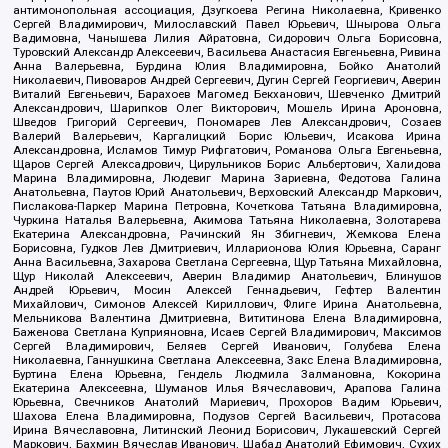
антимонопольная ассоциация, Дзугкоева Регина Николаевна, Кривенко
Сергей Владимирович, Милославский Павел Юрьевич, Шнырова Ольга
Вадимовна, Чанышева Лилия Айратовна, Сидорович Ольга Борисовна,
Туровский Александр Алексеевич, Васильева Анастасия Евгеньевна, Ривина
Анна Валерьевна, Бурдина Юлия Владимировна, Бойко Анатолий
Николаевич, Пивоваров Андрей Сергеевич, Дугин Сергей Георгиевич, Аверин
Виталий Евгеньевич, Барахоев Магомед Бекханович, Шевченко Дмитрий
Александрович, Шарипков Олег Викторович, Мошель Ирина Ароновна,
Шведов Григорий Сергеевич, Пономарев Лев Александрович, Созаев
Валерий Валерьевич, Каргалицкий Борис Юльевич, Исакова Ирина
Александровна, Исламов Тимур Рифгатович, Романова Ольга Евгеньевна,
Щаров Сергей Алексадрович, Цирульников Борис Альбертович, Халидова
Марина Владимировна, Людевиг Марина Зариевна, Федотова Галина
Анатольевна, Паутов Юрий Анатольевич, Верховский Александр Маркович,
Пислакова-Паркер Марина Петровна, Кочеткова Татьяна Владимировна,
Чуркина Наталья Валерьевна, Акимова Татьяна Николаевна, Золотарева
Екатерина Александровна, Рачинский Ян Збигневич, Жемкова Елена
Борисовна, Гудков Лев Дмитриевич, Илларионова Юлия Юрьевна, Саранг
Анна Васильевна, Захарова Светлана Сергеевна, Щур Татьяна Михайловна,
Щур Николай Алексеевич, Аверин Владимир Анатольевич, Блинушов
Андрей Юрьевич, Мосин Алексей Геннадьевич, Гефтер Валентин
Михайлович, Симонов Алексей Кириллович, Флиге Ирина Анатольевна,
Мельникова Валентина Дмитриевна, Вититинова Елена Владимировна,
Баженова Светлана Куприяновна, Исаев Сергей Владимирович, Максимов
Сергей Владимирович, Беляев Сергей Иванович, Голубева Елена
Николаевна, Ганнушкина Светлана Алексеевна, Закс Елена Владимировна,
Буртина Елена Юрьевна, Гендель Людмила Залмановна, Кокорина
Екатерина Алексеевна, Шуманов Илья Вячеславович, Арапова Галина
Юрьевна, Свечников Анатолий Мариевич, Прохоров Вадим Юрьевич,
Шахова Елена Владимировна, Подузов Сергей Васильевич, Протасова
Ирина Вячеславовна, Литинский Леонид Борисович, Лукашевский Сергей
Маркович, Бахмин Вячеслав Иванович, Шабад Анатолий Ефимович, Сухих