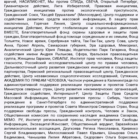
врачей, НАСИЛИЮ.НЕТ, Мы против СПИДа, СВЕЧА, Открытый Петербург,
Гуманитарное действие, Лига Избирателей, Правовая инициатива,
Гражданская инициатива против экологической преступности,
Гражданский Союз, "Хасдей Ерушалаим" (Милосердие), Центр поддержки и
содействия развитию средств массовой информации, В защиту прав
заключенных, Горячая Линия, Центр социально-информационных
инициатив Действие, Институт глобализации и социальных движений,
ВМЕСТЕ, Благотворительный фонд охраны здоровья и защиты прав
граждан, Благотворительный фонд помощи осужденным и их семьям, Фонд
Тольятти, Новое время, Серебряная тайга, Так-Так-Так, центр Сова, центр
Анна, Проект Апрель, Самарская губерния, Эра здоровья, Мемориал,
Аналитический Центр Юрия Левады, Издательство Парк Гагарина, Фонд
содействия имени Андрея Рылькова, Сфера, Уральская правозащитная
группа, Женщины Евразии, СИБАЛЬТ, Институт прав человека, Фонд защиты
гласности, Российский исследовательский центр по правам человека,
Дальневосточный центр развития гражданских инициатив и социального
партнерства, Пермский региональный правозащитный центр, Гражданское
действие, Центр независимых социологических исследований, Сутяжник,
АКАДЕМИЯ ПО ПРАВАМ ЧЕЛОВЕКА, Частное учреждение в Калининграде по
административной поддержке реализации программ и проектов Совета
Министров северных стран, Центр развития некоммерческих организаций,
Гражданское содействие, Интернешнл-Р, Центр Защиты Прав Средств
Массовой Информации, Институт развития прессы - Сибирь, Частное
учреждение в Санкт-Петербурге по административной поддержке
реализации программ и проектов Совета Министров Северных Стран, Фонд
поддержки свободы прессы, Гражданский контроль, Человек и Закон,
Общественная комиссия по сохранению наследия академика Сахарова,
МЕМО. РУ, Институт региональной прессы, Институт Развития Свободы
Информации, Экозащита!-Женсовет, Общественный вердикт, Евразийская
антимонопольная ассоциация, Дзугкоева Регина Николаевна, Кривенко
Сергей Владимирович, Милославский Павел Юрьевич, Шнырова Ольга
Вадимовна, Чанышева Лилия Айратовна, Сидорович Ольга Борисовна,