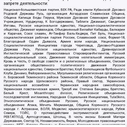
запрете деятельности:
Национал-большевистская партия, ВЕК РА, Рада земли Кубанской Духовно
Родовой Державы Русь, организация Асгардская Славянская Община,
Община Капища Веды Перуна, Мужская Духовная Семинария Духовное
Учреждение, Нурджулар, К Богодержавию, Таблиги Джамаат, Свидетели
Иеговы, Русское национальное единство, Национал-социалистическое
общество, Джамаат мувахидов, Объединенный Вилайат Кабарды, Балкарии
и Карачая, Союз славян, Ат-Такфир Валь-Хиджра, Пит Буль, Национал-
социалистическая рабочая партия России, Славянский союз, Формат-18,
Благородный Орден Дьявола, Армия воли народа, Национальная
Социалистическая Инициатива города Череповца, Духовно-Родовая
Держава Русь, Русское национальное единство, Древнерусской
Инглистической церкви Православных Староверов-Инглингов, Русский
общенациональный союз, Движение против нелегальной иммиграции,
Кровь и Честь, О свободе совести и о религиозных объединениях, Омская
организация общественного политического движения Русское
национальное единство, Северное Братство, Клуб Болельщиков Футбольного
Клуба Динамо, Файзрахманисты, Мусульманская религиозная организация
п. Боровский Тюменского района Тюменской области, Община Коренного
Русского народа Щелковского района, Правый сектор, Украинская
национальная ассамблея – Украинская народная самооборона,
Украинская повстанческая армия, Тризуб им. Степана Бандеры, Братство,
Белый Крест, Misanthropic division, Религиозное объединение
последователей инглиизма, Народная Социальная Инициатива, TulaSkins,
Этнополитическое объединение Русские, Русское национальное
объединение Атака, Мечеть Мирмамеда, Община Коренного Русского
народа г. Астрахани, ВОЛЯ, Меджлис крымскотатарского народа, Рубеж
Севера, ТОЙС, О противодействии экстремистской деятельности,
РЕВТАТПОД, Артподготовка, Штольц, В честь иконы Божией Матери
Державная, Сектор 16, Независимость, Фирма, Молодежная правозащитная
группа МПГ, Курсом Правды и Единения, Каракольская инициативная