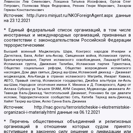
Левинсон Лев Семенович, Локшина Татьяна Иосифовна, Орлов Олег
Петрович, Полякова Мара Федоровна, Резник Генри Маркович, Захаров
Герман Константинович
Источник:
http://unro.minjust.ru/NKOForeignAgent.aspx
данные
на
23.12.2021
* Единый федеральный список организаций, в том числе
иностранных и международных организаций, признанных в
соответствии с законодательством Российской Федерации
террористическими:
Высший военный Маджлисуль Шура, Конгресс народов Ичкерии и
Дагестана, База, Асбат аль-Ансар, Священная война, Исламская группа,
Братья-мусульмане, Партия исламского освобождения, Лашкар-И-Тайба,
Исламская группа, Движение Талибан, Исламская партия Туркестана,
Общество социальных реформ, Общество возрождения исламского
наследия, Дом двух святых, Джунд аш-Шам, Исламский джихад – Джамаат
моджахедов, Аль-Каида в странах исламского Магриба, Имарат Кавказ,
АБТО, Правый сектор, Исламское государство, Джабха аль-Нусра ли-Ахль
аш-Шам, Народное ополчение имени К. Минина и Д. Пожарского, Аджр от
Аллаха Субхану уа Тагьаля SHAM, АУМ Синрике, Муджахеды джамаата Ат-
Тавхида Валь-Джихад, Чистопольский Джамаат, Рохнамо ба суи давлати
исломи, Террористическое сообщество Сеть, Катиба Таухид валь-Джихад,
Хайят Тахрир аш-Шам, Ахлю Сунна Валь Джамаа
Источник:
http://nac.gov.ru/terroristicheskie-i-ekstremistskie-
organizacii-i-materialy.html
данные на
06.12.2021
* Перечень общественных объединений и религиозных
организаций в отношении которых судом принято
вступившее в законную силу решение о ликвидации или