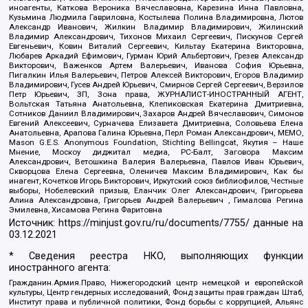
иноагенты, Каткова Вероника Вячеславовна, Карезина Инна Павловна,
Кузьмина Людмила Гавриловна, Костылева Полина Владимировна, Лютов
Александр Иванович, Жилкин Владимир Владимирович, Жилинский
Владимир Александрович, Тихонов Михаил Сергеевич, Пискунов Сергей
Евгеньевич, Ковин Виталий Сергеевич, Кильтау Екатерина Викторовна,
Любарев Аркадий Ефимович, Гурман Юрий Альбертович, Грезев Александр
Викторович, Важенков Артем Валерьевич, Иванова София Юрьевна,
Пигалкин Илья Валерьевич, Петров Алексей Викторович, Егоров Владимир
Владимирович, Гусев Андрей Юрьевич, Смирнов Сергей Сергеевич, Верзилов
Петр Юрьевич, ЗП, Зона права, ЖУРНАЛИСТ-ИНОСТРАННЫЙ АГЕНТ,
Вольтская Татьяна Анатольевна, Клепиковская Екатерина Дмитриевна,
Сотников Даниил Владимирович, Захаров Андрей Вячеславович, Симонов
Евгений Алексеевич, Сурначева Елизавета Дмитриевна, Соловьева Елена
Анатольевна, Арапова Галина Юрьевна, Перл Роман Александрович, МЕМО,
Mason G.E.S. Anonymous Foundation, Stichting Bellingcat, Якутия – Наше
Мнение, Москоу диджитал медиа, РС-Балт, Заговора Максим
Александрович, Ветошкина Валерия Валерьевна, Павлов Иван Юрьевич,
Скворцова Елена Сергеевна, Оленичев Максим Владимирович, Как бы
инагент, Кочетков Игорь Викторович, Иркутский союз библиофилов, Честные
выборы, Нобелевский призыв, Еланчик Олег Александрович, Григорьева
Алина Александровна, Григорьев Андрей Валерьевич , Гималова Регина
Эмилевна, Хисамова Регина Фаритовна
Источник:
https://minjust.gov.ru/ru/documents/7755/
данные на
03.12.2021
* Сведения реестра НКО, выполняющих функции
иностранного агента:
Гражданин.Армия.Право, Нижегородский центр немецкой и европейской
культуры, Центр гендерных исследований, Фонд защиты прав граждан Штаб,
Институт права и публичной политики, Фонд борьбы с коррупцией, Альянс