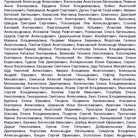
Туровский Александр Алексеевич, Васильева Анастасия Евгеньевна, Ривина
Анна Валерьевна, Бурдина Юлия Владимировна, Бойко Анатолий
Николаевич, Пивоваров Андрей Сергеевич, Дугин Сергей Георгиевич, Аверин
Виталий Евгеньевич, Барахоев Магомед Бекханович, Шевченко Дмитрий
Александрович, Шарипков Олег Викторович, Мошель Ирина Ароновна,
Шведов Григорий Сергеевич, Пономарев Лев Александрович, Созаев
Валерий Валерьевич, Каргалицкий Борис Юльевич, Исакова Ирина
Александровна, Исламов Тимур Рифгатович, Романова Ольга Евгеньевна,
Щаров Сергей Алексадрович, Цирульников Борис Альбертович, Халидова
Марина Владимировна, Людевиг Марина Зариевна, Федотова Галина
Анатольевна, Паутов Юрий Анатольевич, Верховский Александр Маркович,
Пислакова-Паркер Марина Петровна, Кочеткова Татьяна Владимировна,
Чуркина Наталья Валерьевна, Акимова Татьяна Николаевна, Золотарева
Екатерина Александровна, Рачинский Ян Збигневич, Жемкова Елена
Борисовна, Гудков Лев Дмитриевич, Илларионова Юлия Юрьевна, Саранг
Анна Васильевна, Захарова Светлана Сергеевна, Щур Татьяна Михайловна,
Щур Николай Алексеевич, Аверин Владимир Анатольевич, Блинушов
Андрей Юрьевич, Мосин Алексей Геннадьевич, Гефтер Валентин
Михайлович, Симонов Алексей Кириллович, Флиге Ирина Анатольевна,
Мельникова Валентина Дмитриевна, Вититинова Елена Владимировна,
Баженова Светлана Куприяновна, Исаев Сергей Владимирович, Максимов
Сергей Владимирович, Беляев Сергей Иванович, Голубева Елена
Николаевна, Ганнушкина Светлана Алексеевна, Закс Елена Владимировна,
Буртина Елена Юрьевна, Гендель Людмила Залмановна, Кокорина
Екатерина Алексеевна, Шуманов Илья Вячеславович, Арапова Галина
Юрьевна, Свечников Анатолий Мариевич, Прохоров Вадим Юрьевич,
Шахова Елена Владимировна, Подузов Сергей Васильевич, Протасова
Ирина Вячеславовна, Литинский Леонид Борисович, Лукашевский Сергей
Маркович, Бахмин Вячеслав Иванович, Шабад Анатолий Ефимович, Сухих
Дарья Николаевна, Орлов Олег Петрович, Добровольская Анна
Дмитриевна, Королева Александра Евгеньевна, Смирнов Владимир
Александрович, Вицин Сергей Ефимович, Золотухин Борис Андреевич,