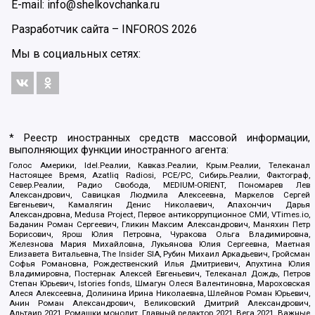
E-mail: info@shelkovchanka.ru
Разработчик сайта –
INFOROS
2026
Мы в социальных сетях:
* Реестр иностранных средств массовой информации,
выполняющих функции иностранного агента:
Голос Америки, Idel.Реалии, Кавказ.Реалии, Крым.Реалии, Телеканал
Настоящее Время, Azatliq Radiosi, PCE/PC, Сибирь.Реалии, Фактограф,
Север.Реалии, Радио Свобода, MEDIUM-ORIENT, Пономарев Лев
Александрович, Савицкая Людмила Алексеевна, Маркелов Сергей
Евгеньевич, Камалягин Денис Николаевич, Апахончич Дарья
Александровна, Medusa Project, Первое антикоррупционное СМИ, VTimes.io,
Баданин Роман Сергеевич, Гликин Максим Александрович, Маняхин Петр
Борисович, Ярош Юлия Петровна, Чуракова Ольга Владимировна,
Железнова Мария Михайловна, Лукьянова Юлия Сергеевна, Маетная
Елизавета Витальевна, The Insider SIA, Рубин Михаил Аркадьевич, Гройсман
Софья Романовна, Рождественский Илья Дмитриевич, Апухтина Юлия
Владимировна, Постернак Алексей Евгеньевич, Телеканал Дождь, Петров
Степан Юрьевич, Istories fonds, Шмагун Олеся Валентиновна, Мароховская
Алеся Алексеевна, Долинина Ирина Николаевна, Шлейнов Роман Юрьевич,
Анин Роман Александрович, Великовский Дмитрий Александрович,
Альтаир 2021, Ромашки монолит, Главный редактор 2021, Вега 2021, Важные