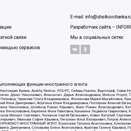
E-mail: info@shelkovchanka.r
мации
Разработчик сайта –
INFOR
атной связи
Мы в социальных сетях:
 помощью сервисов
выполняющих функции иностранного агента:
 Настоящее Время, Azatliq Radiosi, PCE/PC, Сибирь.Реалии, Фактограф, Север
ягин Денис Николаевич, Апахончич Дарья Александровна, Medusa Project, П
етровна, Чуракова Ольга Владимировна, Железнова Мария Михайловна, Лукьян
й Илья Дмитриевич, Апухтина Юлия Владимировна, Постернак Алексей Евгеньев
рина Николаевна, Шлейнов Роман Юрьевич, Анин Роман Александрович, Вел
оника Вячеславовна, Карезина Инна Павловна, Кузьмина Людмила Гавриловна
ов Михаил Сергеевич, Пискунов Сергей Евгеньевич, Ковин Виталий Сергеевич
алерьевич, Иванова София Юрьевна, Пигалкин Илья Валерьевич, Петров Алексе
а, ЖУРНАЛИСТ-ИНОСТРАННЫЙ АГЕНТ, Вольтская Татьяна Анатольевна, Клепиков
авета Дмитриевна, Соловьева Елена Анатольевна, Арапова Галина Юрьевна, П