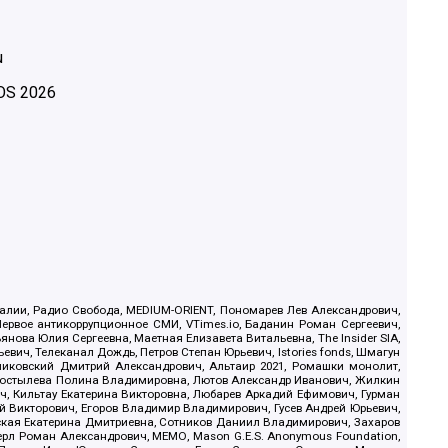
u
OS
2026
.Реалии, Радио Свобода, MEDIUM-ORIENT, Пономарев Лев Александрович,
ервое антикоррупционное СМИ, VTimes.io, Баданин Роман Сергеевич,
ова Юлия Сергеевна, Маетная Елизавета Витальевна, The Insider SIA,
ич, Телеканал Дождь, Петров Степан Юрьевич, Istories fonds, Шмагун
иковский Дмитрий Александрович, Альтаир 2021, Ромашки монолит,
, Костылева Полина Владимировна, Лютов Александр Иванович, Жилкин
, Кильтау Екатерина Викторовна, Любарев Аркадий Ефимович, Гурман
й Викторович, Егоров Владимир Владимирович, Гусев Андрей Юрьевич,
ская Екатерина Дмитриевна, Сотников Даниил Владимирович, Захаров
ерл Роман Александрович, МЕМО, Mason G.E.S. Anonymous Foundation,