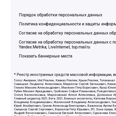
Порядок обработки персональных данных
Политика конфиденциальности и защиты инфор
Согласие на обработку персональных данных обр
Согласие на обработку персональных данных с
Yandex.Metrika, LiveInternet, top.mail.ru
Показать баннерные места
* Реестр иностранных средств массовой информации, 
Голос Америки, Idel.Реалии, Кавказ.Реалии, Крым.Реалии, Телеканал
Савицкая Людмила Алексеевна, Маркелов Сергей Евгеньевич, Камал
Гликин Максим Александрович, Маняхин Петр Борисович, Ярош Юлия П
Рубин Михаил Аркадьевич, Гройсман Софья Романовна, Рождественски
Олеся Валентиновна, Мароховская Алеся Алексеевна, Долинина И
Главный редактор 2021, Вега 2021, Важные иноагенты, Каткова Вер
Владимир Владимирович, Жилинский Владимир Александрович, Тихон
Юрий Альбертович, Грезев Александр Викторович, Важенков Артем В
Смирнов Сергей Сергеевич, Верзилов Петр Юрьевич, ЗП, Зона прав
Андрей Вячеславович, Симонов Евгений Алексеевич, Сурначева Елиз