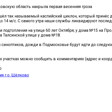
овскую область накрыла первая весенняя гроза
шёл так называемый каспийский циклон, который принёс 
о 14 м/с. С самого утра наши службы ликвидируют послед
и подтопления на улице 60 лет Октября, у дома №15 на Пр
на Талсинской улице у дома №18.
 синоптиков, дожди в Подмосковье будут идти до следу
 участках можно сообщить в комментариях (адрес и коорд
о
я г.о. Щёлково