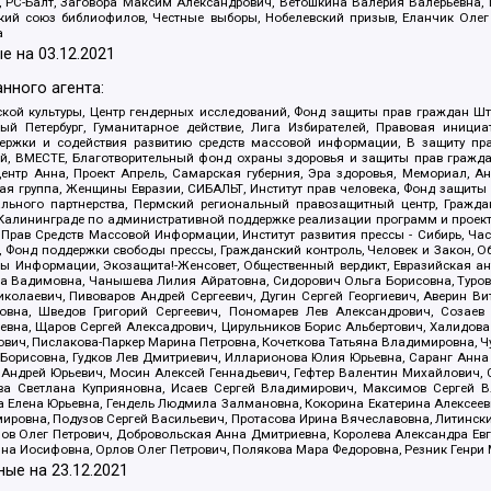
иа, РС-Балт, Заговора Максим Александрович, Ветошкина Валерия Валерьевна
ский союз библиофилов, Честные выборы, Нобелевский призыв, Еланчик Олег
а
е на
03.12.2021
нного агента:
ой культуры, Центр гендерных исследований, Фонд защиты прав граждан Шта
 Петербург, Гуманитарное действие, Лига Избирателей, Правовая инициат
держки и содействия развитию средств массовой информации, В защиту п
ий, ВМЕСТЕ, Благотворительный фонд охраны здоровья и защиты прав граж
, центр Анна, Проект Апрель, Самарская губерния, Эра здоровья, Мемориал,
я группа, Женщины Евразии, СИБАЛЬТ, Институт прав человека, Фонд защиты 
льного партнерства, Пермский региональный правозащитный центр, Граждан
лининграде по административной поддержке реализации программ и проекто
 Прав Средств Массовой Информации, Институт развития прессы - Сибирь, Ча
, Фонд поддержки свободы прессы, Гражданский контроль, Человек и Закон, 
оды Информации, Экозащита!-Женсовет, Общественный вердикт, Евразийская а
 Вадимовна, Чанышева Лилия Айратовна, Сидорович Ольга Борисовна, Туровс
олаевич, Пивоваров Андрей Сергеевич, Дугин Сергей Георгиевич, Аверин В
вна, Шведов Григорий Сергеевич, Пономарев Лев Александрович, Созаев
евна, Щаров Сергей Алексадрович, Цирульников Борис Альбертович, Халидо
ович, Пислакова-Паркер Марина Петровна, Кочеткова Татьяна Владимировна, Ч
Борисовна, Гудков Лев Дмитриевич, Илларионова Юлия Юрьевна, Саранг Анна
Андрей Юрьевич, Мосин Алексей Геннадьевич, Гефтер Валентин Михайлович,
а Светлана Куприяновна, Исаев Сергей Владимирович, Максимов Сергей Вл
а Елена Юрьевна, Гендель Людмила Залмановна, Кокорина Екатерина Алексее
ровна, Подузов Сергей Васильевич, Протасова Ирина Вячеславовна, Литинск
ов Олег Петрович, Добровольская Анна Дмитриевна, Королева Александра Ев
яна Иосифовна, Орлов Олег Петрович, Полякова Мара Федоровна, Резник Генри
ные на
23.12.2021