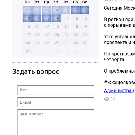
Пн
Вт
Ср
Чт
Пт
Сб
Вс
Сегодня Моск
27
28
29
30
31
1
2
3
4
5
6
7
8
9
В регион при
с порывами д
10
11
12
13
14
15
16
17
18
19
20
21
22
23
Уже устранил
проспекте и 
24
25
26
27
28
29
30
31
1
2
3
4
5
6
По прогнозам
четверга.
Задать вопрос
О проблемных
#жкхщёлков
Администраци
34