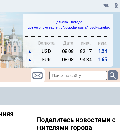
Щёлково - погода
https://world-weather.ru/pogoda/russia/novokuznetsk/
Валюта
Дата
знач.
изм.
▲
USD
08.08
82.17
1.24
▲
EUR
08.08
94.84
1.65
нняя
Поделитесь новостями с
жителями города