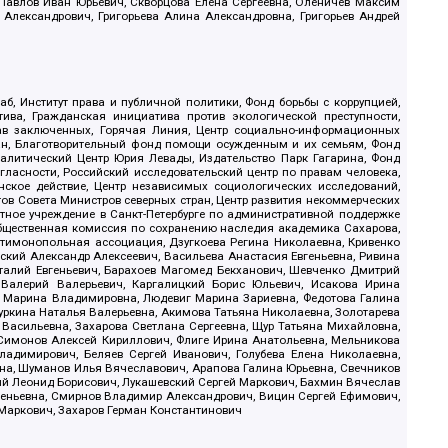
, Павлов Иван Юрьевич, Скворцова Елена Сергеевна, Оленичев Максим
 Александрович, Григорьева Алина Александровна, Григорьев Андрей
б, Институт права и публичной политики, Фонд борьбы с коррупцией,
ива, Гражданская инициатива против экологической преступности,
рав заключенных, Горячая Линия, Центр социально-информационных
дан, Благотворительный фонд помощи осужденным и их семьям, Фонд
 Аналитический Центр Юрия Левады, Издательство Парк Гагарина, Фонд
гласности, Российский исследовательский центр по правам человека,
ское действие, Центр независимых социологических исследований,
в Совета Министров северных стран, Центр развития некоммерческих
стное учреждение в Санкт-Петербурге по административной поддержке
Общественная комиссия по сохранению наследия академика Сахарова,
нтимонопольная ассоциация, Дзугкоева Регина Николаевна, Кривенко
кий Александр Алексеевич, Васильева Анастасия Евгеньевна, Ривина
италий Евгеньевич, Барахоев Магомед Бекханович, Шевченко Дмитрий
 Валерий Валерьевич, Каргалицкий Борис Юльевич, Исакова Ирина
ва Марина Владимировна, Людевиг Марина Зариевна, Федотова Галина
уркина Наталья Валерьевна, Акимова Татьяна Николаевна, Золотарева
 Васильевна, Захарова Светлана Сергеевна, Щур Татьяна Михайловна,
 Симонов Алексей Кириллович, Флиге Ирина Анатольевна, Мельникова
адимирович, Беляев Сергей Иванович, Голубева Елена Николаевна,
вна, Шуманов Илья Вячеславович, Арапова Галина Юрьевна, Свечников
ий Леонид Борисович, Лукашевский Сергей Маркович, Бахмин Вячеслав
геньевна, Смирнов Владимир Александрович, Вицин Сергей Ефимович,
 Маркович, Захаров Герман Константинович