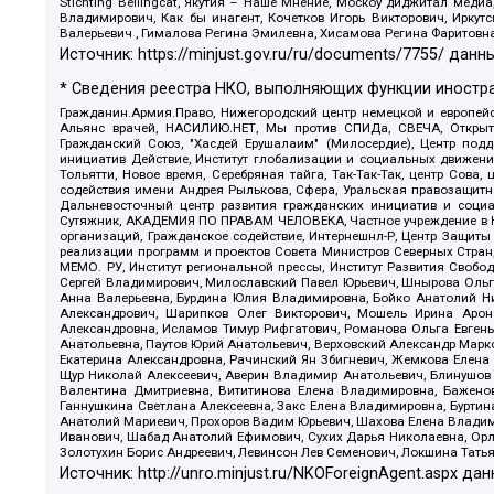
Stichting Bellingcat, Якутия – Наше Мнение, Москоу диджитал мед
Владимирович, Как бы инагент, Кочетков Игорь Викторович, Иркут
Валерьевич , Гималова Регина Эмилевна, Хисамова Регина Фаритовн
Источник:
https://minjust.gov.ru/ru/documents/7755/
данны
* Сведения реестра НКО, выполняющих функции иностра
Гражданин.Армия.Право, Нижегородский центр немецкой и европейск
Альянс врачей, НАСИЛИЮ.НЕТ, Мы против СПИДа, СВЕЧА, Открытый
Гражданский Союз, "Хасдей Ерушалаим" (Милосердие), Центр под
инициатив Действие, Институт глобализации и социальных движен
Тольятти, Новое время, Серебряная тайга, Так-Так-Так, центр Сова
содействия имени Андрея Рылькова, Сфера, Уральская правозащитна
Дальневосточный центр развития гражданских инициатив и социа
Сутяжник, АКАДЕМИЯ ПО ПРАВАМ ЧЕЛОВЕКА, Частное учреждение в Ка
организаций, Гражданское содействие, Интернешнл-Р, Центр Защиты
реализации программ и проектов Совета Министров Северных Стран
МЕМО. РУ, Институт региональной прессы, Институт Развития Своб
Сергей Владимирович, Милославский Павел Юрьевич, Шнырова Ольга
Анна Валерьевна, Бурдина Юлия Владимировна, Бойко Анатолий Ник
Александрович, Шарипков Олег Викторович, Мошель Ирина Ароно
Александровна, Исламов Тимур Рифгатович, Романова Ольга Евгень
Анатольевна, Паутов Юрий Анатольевич, Верховский Александр Марк
Екатерина Александровна, Рачинский Ян Збигневич, Жемкова Елена 
Щур Николай Алексеевич, Аверин Владимир Анатольевич, Блинушов 
Валентина Дмитриевна, Вититинова Елена Владимировна, Баженов
Ганнушкина Светлана Алексеевна, Закс Елена Владимировна, Буртин
Анатолий Мариевич, Прохоров Вадим Юрьевич, Шахова Елена Владими
Иванович, Шабад Анатолий Ефимович, Сухих Дарья Николаевна, Орл
Золотухин Борис Андреевич, Левинсон Лев Семенович, Локшина Тать
Источник:
http://unro.minjust.ru/NKOForeignAgent.aspx
дан