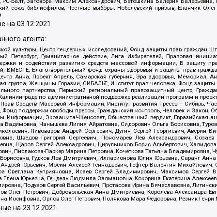
иа, РС-Балт, Заговора Максим Александрович, Ветошкина Валерия Валерьевна
ский союз библиофилов, Честные выборы, Нобелевский призыв, Еланчик Олег
а
е на
03.12.2021
нного агента:
ой культуры, Центр гендерных исследований, Фонд защиты прав граждан Шта
 Петербург, Гуманитарное действие, Лига Избирателей, Правовая инициат
держки и содействия развитию средств массовой информации, В защиту п
ий, ВМЕСТЕ, Благотворительный фонд охраны здоровья и защиты прав граж
, центр Анна, Проект Апрель, Самарская губерния, Эра здоровья, Мемориал,
я группа, Женщины Евразии, СИБАЛЬТ, Институт прав человека, Фонд защиты 
льного партнерства, Пермский региональный правозащитный центр, Граждан
лининграде по административной поддержке реализации программ и проекто
 Прав Средств Массовой Информации, Институт развития прессы - Сибирь, Ча
, Фонд поддержки свободы прессы, Гражданский контроль, Человек и Закон, 
оды Информации, Экозащита!-Женсовет, Общественный вердикт, Евразийская а
 Вадимовна, Чанышева Лилия Айратовна, Сидорович Ольга Борисовна, Туровс
олаевич, Пивоваров Андрей Сергеевич, Дугин Сергей Георгиевич, Аверин В
вна, Шведов Григорий Сергеевич, Пономарев Лев Александрович, Созаев
евна, Щаров Сергей Алексадрович, Цирульников Борис Альбертович, Халидо
ович, Пислакова-Паркер Марина Петровна, Кочеткова Татьяна Владимировна, Ч
Борисовна, Гудков Лев Дмитриевич, Илларионова Юлия Юрьевна, Саранг Анна
Андрей Юрьевич, Мосин Алексей Геннадьевич, Гефтер Валентин Михайлович,
а Светлана Куприяновна, Исаев Сергей Владимирович, Максимов Сергей Вл
а Елена Юрьевна, Гендель Людмила Залмановна, Кокорина Екатерина Алексее
ровна, Подузов Сергей Васильевич, Протасова Ирина Вячеславовна, Литинск
ов Олег Петрович, Добровольская Анна Дмитриевна, Королева Александра Ев
яна Иосифовна, Орлов Олег Петрович, Полякова Мара Федоровна, Резник Генри
ные на
23.12.2021