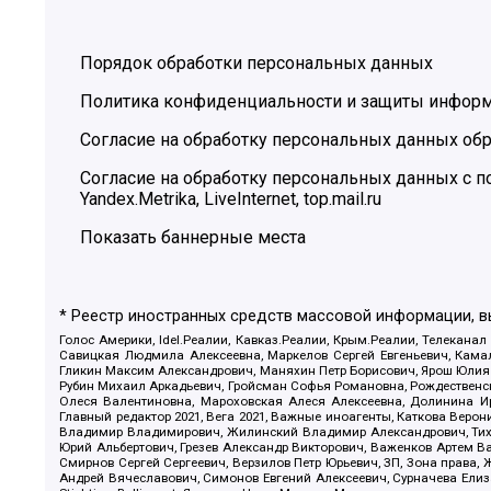
Порядок обработки персональных данных
Политика конфиденциальности и защиты инфор
Согласие на обработку персональных данных обр
Согласие на обработку персональных данных с
Yandex.Metrika, LiveInternet, top.mail.ru
Показать баннерные места
* Реестр иностранных средств массовой информации, 
Голос Америки, Idel.Реалии, Кавказ.Реалии, Крым.Реалии, Телеканал
Савицкая Людмила Алексеевна, Маркелов Сергей Евгеньевич, Камал
Гликин Максим Александрович, Маняхин Петр Борисович, Ярош Юлия П
Рубин Михаил Аркадьевич, Гройсман Софья Романовна, Рождественски
Олеся Валентиновна, Мароховская Алеся Алексеевна, Долинина И
Главный редактор 2021, Вега 2021, Важные иноагенты, Каткова Вер
Владимир Владимирович, Жилинский Владимир Александрович, Тихон
Юрий Альбертович, Грезев Александр Викторович, Важенков Артем В
Смирнов Сергей Сергеевич, Верзилов Петр Юрьевич, ЗП, Зона прав
Андрей Вячеславович, Симонов Евгений Алексеевич, Сурначева Елиз