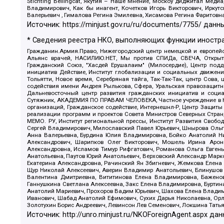
Stichting Bellingcat, Якутия – Наше Мнение, Москоу диджитал мед
Владимирович, Как бы инагент, Кочетков Игорь Викторович, Иркут
Валерьевич , Гималова Регина Эмилевна, Хисамова Регина Фаритовн
Источник:
https://minjust.gov.ru/ru/documents/7755/
данны
* Сведения реестра НКО, выполняющих функции иностра
Гражданин.Армия.Право, Нижегородский центр немецкой и европейск
Альянс врачей, НАСИЛИЮ.НЕТ, Мы против СПИДа, СВЕЧА, Открытый
Гражданский Союз, "Хасдей Ерушалаим" (Милосердие), Центр под
инициатив Действие, Институт глобализации и социальных движен
Тольятти, Новое время, Серебряная тайга, Так-Так-Так, центр Сова
содействия имени Андрея Рылькова, Сфера, Уральская правозащитна
Дальневосточный центр развития гражданских инициатив и социа
Сутяжник, АКАДЕМИЯ ПО ПРАВАМ ЧЕЛОВЕКА, Частное учреждение в Ка
организаций, Гражданское содействие, Интернешнл-Р, Центр Защиты
реализации программ и проектов Совета Министров Северных Стран
МЕМО. РУ, Институт региональной прессы, Институт Развития Своб
Сергей Владимирович, Милославский Павел Юрьевич, Шнырова Ольга
Анна Валерьевна, Бурдина Юлия Владимировна, Бойко Анатолий Ник
Александрович, Шарипков Олег Викторович, Мошель Ирина Ароно
Александровна, Исламов Тимур Рифгатович, Романова Ольга Евгень
Анатольевна, Паутов Юрий Анатольевич, Верховский Александр Марк
Екатерина Александровна, Рачинский Ян Збигневич, Жемкова Елена 
Щур Николай Алексеевич, Аверин Владимир Анатольевич, Блинушов 
Валентина Дмитриевна, Вититинова Елена Владимировна, Баженов
Ганнушкина Светлана Алексеевна, Закс Елена Владимировна, Буртин
Анатолий Мариевич, Прохоров Вадим Юрьевич, Шахова Елена Владими
Иванович, Шабад Анатолий Ефимович, Сухих Дарья Николаевна, Орл
Золотухин Борис Андреевич, Левинсон Лев Семенович, Локшина Тать
Источник:
http://unro.minjust.ru/NKOForeignAgent.aspx
дан