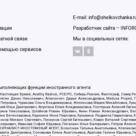
E-mail: info@shelkovchanka.r
мации
Разработчик сайта –
INFOR
атной связи
Мы в социальных сетях:
 помощью сервисов
выполняющих функции иностранного агента:
 Настоящее Время, Azatliq Radiosi, PCE/PC, Сибирь.Реалии, Фактограф, Север
ягин Денис Николаевич, Апахончич Дарья Александровна, Medusa Project, П
етровна, Чуракова Ольга Владимировна, Железнова Мария Михайловна, Лукьян
й Илья Дмитриевич, Апухтина Юлия Владимировна, Постернак Алексей Евгеньев
рина Николаевна, Шлейнов Роман Юрьевич, Анин Роман Александрович, Вел
оника Вячеславовна, Карезина Инна Павловна, Кузьмина Людмила Гавриловна
ов Михаил Сергеевич, Пискунов Сергей Евгеньевич, Ковин Виталий Сергеевич
алерьевич, Иванова София Юрьевна, Пигалкин Илья Валерьевич, Петров Алексе
а, ЖУРНАЛИСТ-ИНОСТРАННЫЙ АГЕНТ, Вольтская Татьяна Анатольевна, Клепиков
авета Дмитриевна, Соловьева Елена Анатольевна, Арапова Галина Юрьевна, П