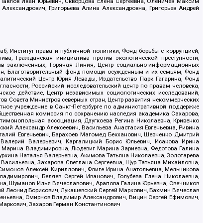
, Павлов Иван Юрьевич, Скворцова Елена Сергеевна, Оленичев Максим
 Александрович, Григорьева Алина Александровна, Григорьев Андрей
б, Институт права и публичной политики, Фонд борьбы с коррупцией,
ива, Гражданская инициатива против экологической преступности,
рав заключенных, Горячая Линия, Центр социально-информационных
дан, Благотворительный фонд помощи осужденным и их семьям, Фонд
 Аналитический Центр Юрия Левады, Издательство Парк Гагарина, Фонд
гласности, Российский исследовательский центр по правам человека,
ское действие, Центр независимых социологических исследований,
в Совета Министров северных стран, Центр развития некоммерческих
стное учреждение в Санкт-Петербурге по административной поддержке
Общественная комиссия по сохранению наследия академика Сахарова,
нтимонопольная ассоциация, Дзугкоева Регина Николаевна, Кривенко
кий Александр Алексеевич, Васильева Анастасия Евгеньевна, Ривина
италий Евгеньевич, Барахоев Магомед Бекханович, Шевченко Дмитрий
 Валерий Валерьевич, Каргалицкий Борис Юльевич, Исакова Ирина
ва Марина Владимировна, Людевиг Марина Зариевна, Федотова Галина
уркина Наталья Валерьевна, Акимова Татьяна Николаевна, Золотарева
 Васильевна, Захарова Светлана Сергеевна, Щур Татьяна Михайловна,
 Симонов Алексей Кириллович, Флиге Ирина Анатольевна, Мельникова
адимирович, Беляев Сергей Иванович, Голубева Елена Николаевна,
вна, Шуманов Илья Вячеславович, Арапова Галина Юрьевна, Свечников
ий Леонид Борисович, Лукашевский Сергей Маркович, Бахмин Вячеслав
геньевна, Смирнов Владимир Александрович, Вицин Сергей Ефимович,
 Маркович, Захаров Герман Константинович