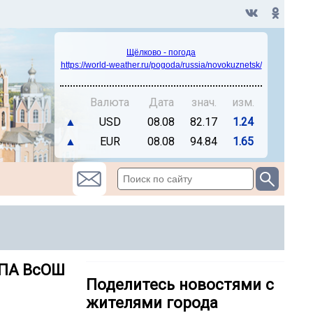
Щёлково - погода
https://world-weather.ru/pogoda/russia/novokuznetsk/
Валюта
Дата
знач.
изм.
▲
USD
08.08
82.17
1.24
▲
EUR
08.08
94.84
1.65
ПА ВсОШ
Поделитесь новостями с
жителями города