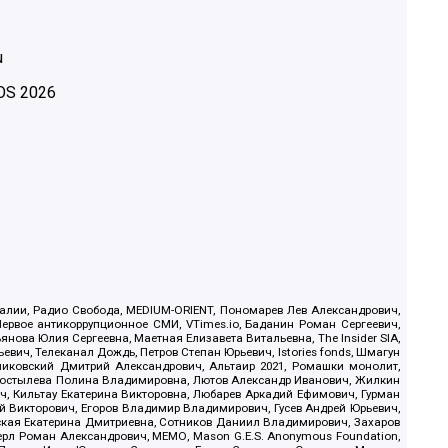
u
OS
2026
.Реалии, Радио Свобода, MEDIUM-ORIENT, Пономарев Лев Александрович,
ервое антикоррупционное СМИ, VTimes.io, Баданин Роман Сергеевич,
ова Юлия Сергеевна, Маетная Елизавета Витальевна, The Insider SIA,
ич, Телеканал Дождь, Петров Степан Юрьевич, Istories fonds, Шмагун
иковский Дмитрий Александрович, Альтаир 2021, Ромашки монолит,
, Костылева Полина Владимировна, Лютов Александр Иванович, Жилкин
, Кильтау Екатерина Викторовна, Любарев Аркадий Ефимович, Гурман
й Викторович, Егоров Владимир Владимирович, Гусев Андрей Юрьевич,
ская Екатерина Дмитриевна, Сотников Даниил Владимирович, Захаров
ерл Роман Александрович, МЕМО, Mason G.E.S. Anonymous Foundation,