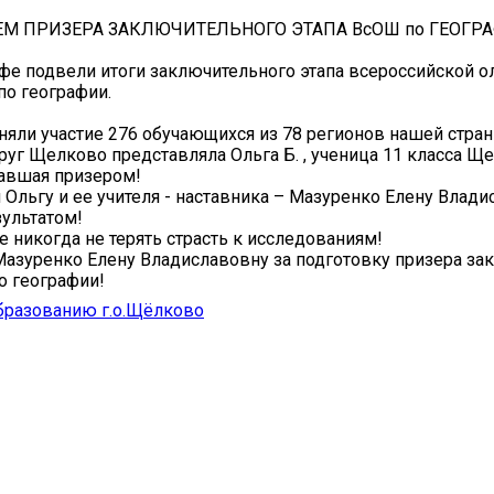
М ПРИЗЕРА ЗАКЛЮЧИТЕЛЬНОГО ЭТАПА ВсОШ по ГЕОГР
Уфе подвели итоги заключительного этапа всероссийской 
о географии.
няли участие 276 обучающихся из 78 регионов нашей стран
руг Щелково представляла Ольга Б. , ученица 11 класса Щ
тавшая призером!
Ольгу и ее учителя - наставника – Мазуренко Елену Влади
ультатом!
 никогда не терять страсть к исследованиям!
азуренко Елену Владиславовну за подготовку призера за
о географии!
бразованию г.о.Щёлково