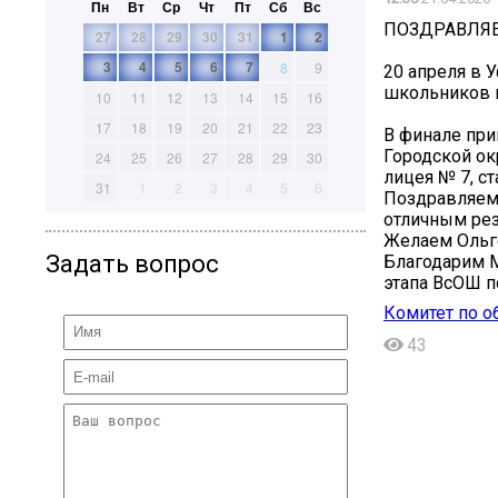
Пн
Вт
Ср
Чт
Пт
Сб
Вс
ПОЗДРАВЛЯЕ
27
28
29
30
31
1
2
3
4
5
6
7
8
9
20 апреля в 
школьников п
10
11
12
13
14
15
16
17
18
19
20
21
22
23
В финале при
Городской ок
24
25
26
27
28
29
30
лицея № 7, с
31
1
2
3
4
5
6
Поздравляем 
отличным рез
Желаем Ольге
Задать вопрос
Благодарим М
этапа ВсОШ п
Комитет по о
43