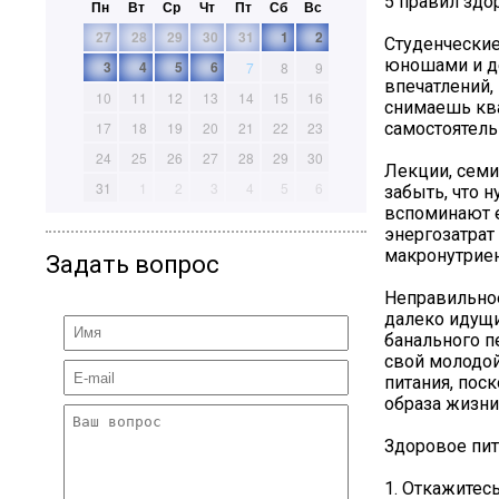
5 правил здо
Пн
Вт
Ср
Чт
Пт
Сб
Вс
27
28
29
30
31
1
2
Студенческие
юношами и де
3
4
5
6
7
8
9
впечатлений,
10
11
12
13
14
15
16
снимаешь ква
самостоятель
17
18
19
20
21
22
23
24
25
26
27
28
29
30
Лекции, семи
31
1
2
3
4
5
6
забыть, что 
вспоминают е
энергозатрат
макронутриен
Задать вопрос
Неправильное
далеко идущи
банального п
свой молодой
питания, пос
образа жизни
Здоровое пит
1. Откажитес