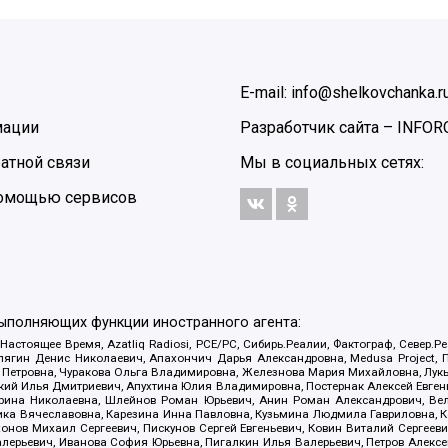
E-mail: info@shelkovchanka.r
мации
Разработчик сайта –
INFOR
атной связи
Мы в социальных сетях:
 помощью сервисов
выполняющих функции иностранного агента:
 Настоящее Время, Azatliq Radiosi, PCE/PC, Сибирь.Реалии, Фактограф, Север
ягин Денис Николаевич, Апахончич Дарья Александровна, Medusa Project, П
етровна, Чуракова Ольга Владимировна, Железнова Мария Михайловна, Лукьян
й Илья Дмитриевич, Апухтина Юлия Владимировна, Постернак Алексей Евгеньев
рина Николаевна, Шлейнов Роман Юрьевич, Анин Роман Александрович, Вел
оника Вячеславовна, Карезина Инна Павловна, Кузьмина Людмила Гавриловна
ов Михаил Сергеевич, Пискунов Сергей Евгеньевич, Ковин Виталий Сергеевич
алерьевич, Иванова София Юрьевна, Пигалкин Илья Валерьевич, Петров Алексе