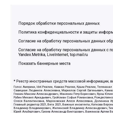
Порядок обработки персональных данных
Политика конфиденциальности и защиты инфор
Согласие на обработку персональных данных обр
Согласие на обработку персональных данных с
Yandex.Metrika, LiveInternet, top.mail.ru
Показать баннерные места
* Реестр иностранных средств массовой информации, 
Голос Америки, Idel.Реалии, Кавказ.Реалии, Крым.Реалии, Телеканал
Савицкая Людмила Алексеевна, Маркелов Сергей Евгеньевич, Камал
Гликин Максим Александрович, Маняхин Петр Борисович, Ярош Юлия П
Рубин Михаил Аркадьевич, Гройсман Софья Романовна, Рождественски
Олеся Валентиновна, Мароховская Алеся Алексеевна, Долинина И
Главный редактор 2021, Вега 2021, Важные иноагенты, Каткова Вер
Владимир Владимирович, Жилинский Владимир Александрович, Тихон
Юрий Альбертович, Грезев Александр Викторович, Важенков Артем В