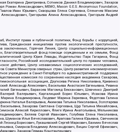
ская Екатерина Дмитриевна, Сотников Даниил Владимирович, Захаров
ерл Роман Александрович, МЕМО, Mason G.E.S. Anonymous Foundation,
, Павлов Иван Юрьевич, Скворцова Елена Сергеевна, Оленичев Максим
 Александрович, Григорьева Алина Александровна, Григорьев Андрей
б, Институт права и публичной политики, Фонд борьбы с коррупцией,
ива, Гражданская инициатива против экологической преступности,
рав заключенных, Горячая Линия, Центр социально-информационных
дан, Благотворительный фонд помощи осужденным и их семьям, Фонд
 Аналитический Центр Юрия Левады, Издательство Парк Гагарина, Фонд
гласности, Российский исследовательский центр по правам человека,
ское действие, Центр независимых социологических исследований,
в Совета Министров северных стран, Центр развития некоммерческих
стное учреждение в Санкт-Петербурге по административной поддержке
Общественная комиссия по сохранению наследия академика Сахарова,
нтимонопольная ассоциация, Дзугкоева Регина Николаевна, Кривенко
кий Александр Алексеевич, Васильева Анастасия Евгеньевна, Ривина
италий Евгеньевич, Барахоев Магомед Бекханович, Шевченко Дмитрий
 Валерий Валерьевич, Каргалицкий Борис Юльевич, Исакова Ирина
ва Марина Владимировна, Людевиг Марина Зариевна, Федотова Галина
уркина Наталья Валерьевна, Акимова Татьяна Николаевна, Золотарева
 Васильевна, Захарова Светлана Сергеевна, Щур Татьяна Михайловна,
 Симонов Алексей Кириллович, Флиге Ирина Анатольевна, Мельникова
адимирович, Беляев Сергей Иванович, Голубева Елена Николаевна,
вна, Шуманов Илья Вячеславович, Арапова Галина Юрьевна, Свечников
ий Леонид Борисович, Лукашевский Сергей Маркович, Бахмин Вячеслав
геньевна, Смирнов Владимир Александрович, Вицин Сергей Ефимович,
 Маркович, Захаров Герман Константинович