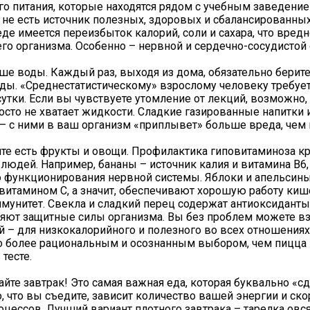
о питания, которые находятся рядом с учебным заведени
не есть источник полезных, здоровых и сбалансированных
еде имеется переизбыток калорий, соли и сахара, что вредн
его организма. Особенно – нервной и сердечно-сосудистой 
ьше воды. Каждый раз, выходя из дома, обязательно берите
ды. «Среднестатистическому» взрослому человеку требуе
 сутки. Если вы чувствуете утомление от лекций, возможно
осто не хватает жидкости. Сладкие газированные напитки 
 – с ними в ваш организм «приплывет» больше вреда, чем
йте есть фрукты и овощи. Профилактика гиповитаминоза к
людей. Например, бананы – источник калия и витамина В6
 функционирования нервной системы. Яблоки и апельсин
 витамином С, а значит, обеспечивают хорошую работу киш
унитет. Свекла и сладкий перец содержат антиоксиданты
яют защитные силы организма. Вы без проблем можете вз
й – для низкокалорийного и полезного во всех отношениях
о более рациональным и осознанным выбором, чем пицца 
 тесте.
кайте завтрак! Это самая важная еда, которая буквально «с
о, что вы съедите, зависит количество вашей энергии и ско
цессов. Лучший вариант плотного завтрака – тарелка овсян