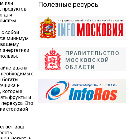
ем или
Полезные ресурсы
 продуктов.
о для
систем.
 с собой
тся минимум
, вашему
и энергетики
 пользы.
райне важна
, необходимых
ы богаты
ечника и
, которые
ять фрукты и
 перекуса. Это
из столовой
делает ваш
рость
ки, йогурт, а