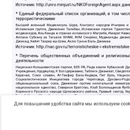
Источник:
http://unro.minjust.ru/NKOForeignAgent.aspx
дан
* Единый федеральный список организаций, в том чис
террористическими:
Высший военный Маджлисуль Шура, Конгресс народов Ичкерии и Да
Исламская группа, Движение Талибан, Исламская партия Туркест
моджахедов, Аль-Каида в странах исламского Магриба, Имарат Кавка
Аллаха Субхану уа Тагьаля SHAM, АУМ Синрике, Муджахеды джамаа
Джихад, Хайят Тахрир аш-Шам, Ахлю Сунна Валь Джамаа
Источник:
http://nac.gov.ru/terroristicheskie-i-ekstremistskie
* Перечень общественных объединений и религиозных
деятельности:
Национал-большевистская партия, ВЕК РА, Рада земли Кубанской 
Учреждение, Нурджулар, К Богодержавию, Таблиги Джамаат, Свидете
Карачая, Союз славян, Ат-Такфир Валь-Хиджра, Пит Буль, Нацио
Социалистическая Инициатива города Череповца, Духовно-Родо
общенациональный союз, Движение против нелегальной иммиграц
национальное единство, Северное Братство, Клуб Болельщиков Фу
Коренного Русского народа Щелковского района, Правый сектор, Ук
Белый Крест, Misanthropic division, Религиозное объединение пос
Атака, Мечеть Мирмамеда, Община Коренного Русского народа г
Для повышения удобства сайта мы используем cooki
Артподготовка, Штольц, В честь иконы Божией Матери Державная, С
Крю, Союз Славянских Сил Руси, Алля-Аят, Благотворительный панси
Патриотический клуб-Новокузнецк/РПК, Сибирский державный союз, Ф
Источник:
https://minjust.gov.ru/ru/documents/7822/
данны