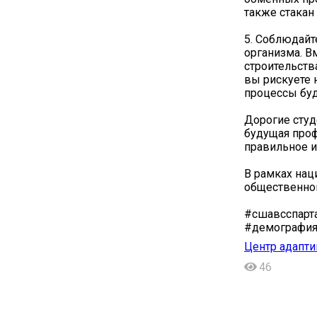
также стакан
5. Соблюдайт
организма. В
строительств
вы рискуете 
процессы буд
Дорогие студ
будущая проф
правильное и
В рамках нац
общественног
#сшавсспарт
#демография
Центр адапти
46