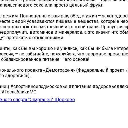
 апельсинового сока или просто цельный фрукт.
е режим. Полноценные завтрак, обед и ужин – залог здор
месте с едой усваиваются пищевые вещества, которые не
а нервных клеток, мышечной и костной ткани. Пропуская 
недополучить витаминов и минералов, а это значит, что о
ут протекать с отклонениями.
енты, как бы вы хорошо ни учились, как бы ни была интер
ессия, – не забывайте, пожалуйста, что здоровье превыше
 сбалансированное питание – его основа!
ионального проекта «Демография» (Федеральный проект 
о здоровья»).
анец #спортивноеподмосковье #ппитание #здоровьедляк
 #ГоспабликиМО
вного спорта "Спартанец" Щелково