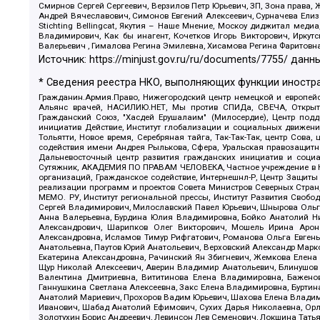
Смирнов Сергей Сергеевич, Верзилов Петр Юрьевич, ЗП, Зона прав
Андрей Вячеславович, Симонов Евгений Алексеевич, Сурначева Елиз
Stichting Bellingcat, Якутия – Наше Мнение, Москоу диджитал мед
Владимирович, Как бы инагент, Кочетков Игорь Викторович, Иркут
Валерьевич , Гималова Регина Эмилевна, Хисамова Регина Фаритовн
Источник:
https://minjust.gov.ru/ru/documents/7755/
данны
* Сведения реестра НКО, выполняющих функции иностра
Гражданин.Армия.Право, Нижегородский центр немецкой и европейск
Альянс врачей, НАСИЛИЮ.НЕТ, Мы против СПИДа, СВЕЧА, Открытый
Гражданский Союз, "Хасдей Ерушалаим" (Милосердие), Центр под
инициатив Действие, Институт глобализации и социальных движен
Тольятти, Новое время, Серебряная тайга, Так-Так-Так, центр Сова
содействия имени Андрея Рылькова, Сфера, Уральская правозащитна
Дальневосточный центр развития гражданских инициатив и социа
Сутяжник, АКАДЕМИЯ ПО ПРАВАМ ЧЕЛОВЕКА, Частное учреждение в Ка
организаций, Гражданское содействие, Интернешнл-Р, Центр Защиты
реализации программ и проектов Совета Министров Северных Стран
МЕМО. РУ, Институт региональной прессы, Институт Развития Своб
Сергей Владимирович, Милославский Павел Юрьевич, Шнырова Ольга
Анна Валерьевна, Бурдина Юлия Владимировна, Бойко Анатолий Ник
Александрович, Шарипков Олег Викторович, Мошель Ирина Ароно
Александровна, Исламов Тимур Рифгатович, Романова Ольга Евгень
Анатольевна, Паутов Юрий Анатольевич, Верховский Александр Марк
Екатерина Александровна, Рачинский Ян Збигневич, Жемкова Елена 
Щур Николай Алексеевич, Аверин Владимир Анатольевич, Блинушов 
Валентина Дмитриевна, Вититинова Елена Владимировна, Баженов
Ганнушкина Светлана Алексеевна, Закс Елена Владимировна, Буртин
Анатолий Мариевич, Прохоров Вадим Юрьевич, Шахова Елена Владими
Иванович, Шабад Анатолий Ефимович, Сухих Дарья Николаевна, Орл
Золотухин Борис Андреевич, Левинсон Лев Семенович, Локшина Тать