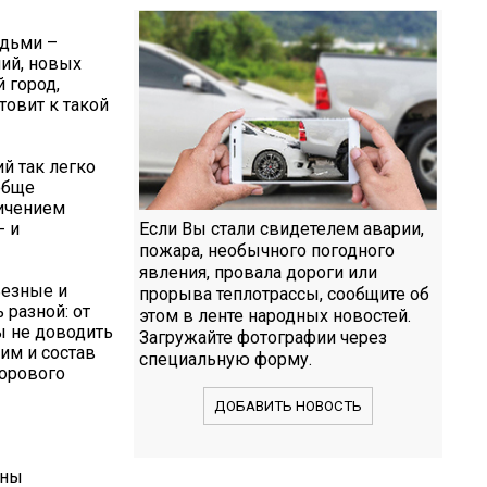
юдьми –
ий, новых
 город,
овит к такой
й так легко
ообще
личением
- и
Если Вы стали свидетелем аварии,
пожара, необычного погодного
явления, провала дороги или
ьезные и
прорыва теплотрассы, сообщите об
 разной: от
этом в ленте народных новостей.
ы не доводить
Загружайте фотографии через
им и состав
специальную форму.
дорового
ДОБАВИТЬ НОВОСТЬ
аны