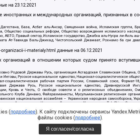
ные на
23.12.2021
ле иностранных и международных организаций, признанных в с
гестана, База, Асбат аль-Ансар, Священная война, Исламская группа, Бра
ана, Общество социальных реформ, Общество возрождения исламского насле
з, АБТО, Правый сектор, Исламское государство, Джабха аль-Нусра ли-Ахль а
та Ат-Тавхида Валь-Джихад, Чистопольский Джамаат, Рохнамо ба суи давлат
-organizacii-i-materialy.html
данные на
06.12.2021
 организаций в отношении которых судом принято вступивше
Духовно Родовой Державы Русь, организация Асгардская Славянская Община,
ли Иеговы, Русское национальное единство, Национал-социалистическое обще
нал-социалистическая рабочая партия России, Славянский союз, Формат-
вая Держава Русь, Русское национальное единство, Древнерусской Ингл
ии, Кровь и Честь, О свободе совести и о религиозных объединениях, Ом
тбольного Клуба Динамо, Файзрахманисты, Мусульманская религиозная орган
раинская национальная ассамблея – Украинская народная самооборона, Укра
ледователей инглиизма, Народная Социальная Инициатива, TulaSkins, Этноп
. Астрахани, ВОЛЯ, Меджлис крымскотатарского народа, Рубеж Севера, ТО
es (
подробнее
). К сайту подключены сервисы Yandex.Metrika
ектор 16, Независимость, Фирма, Молодежная правозащитная группа МПГ, Кур
онат Ак Умут, Русская республика Русь, Арестантское уголовное единство, Ба
файлы cookies (
подробнее
).
онд борьбы с коррупцией, Фонд защиты прав граждан, Штабы Навального, Сове
е на
08.12.2021
Я согласен/согласна