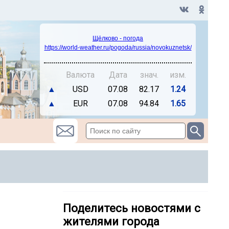
Щёлково - погода
https://world-weather.ru/pogoda/russia/novokuznetsk/
Валюта
Дата
знач.
изм.
▲
USD
07.08
82.17
1.24
▲
EUR
07.08
94.84
1.65
Поделитесь новостями с
жителями города