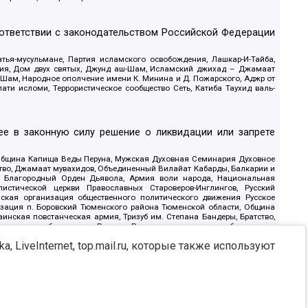
оответствии с законодательством Российской Федерации
тья-мусульмане, Партия исламского освобождения, Лашкар-И-Тайба,
дия, Дом двух святых, Джунд аш-Шам, Исламский джихад – Джамаат
ш-Шам, Народное ополчение имени К. Минина и Д. Пожарского, Аджр от
и исломи, Террористическое сообщество Сеть, Катиба Таухид валь-
е в законную силу решение о ликвидации или запрете
 Община Капища Веды Перуна, Мужская Духовная Семинария Духовное
ство, Джамаат мувахидов, Объединенный Вилайат Кабарды, Балкарии и
18, Благородный Орден Дьявола, Армия воли народа, Национальная
истической церкви Православных Староверов-Инглингов, Русский
ская организация общественного политического движения Русское
изация п. Боровский Тюменского района Тюменской области, Община
инская повстанческая армия, Тризуб им. Степана Бандеры, Братство,
олитическое объединение Русские, Русское национальное объединение
ЙС, О противодействии экстремистской деятельности, РЕВТАТПОД,
, LiveInternet, top.mail.ru, которые также используют
сом Правды и Единения, Каракольская инициативная группа, Автоград
шкорт, Нация и свобода, W.H.С., Фалунь Дафа, Иртыш Ultras, Русский
т граждан СССР Прикубанского округа г. Краснодара