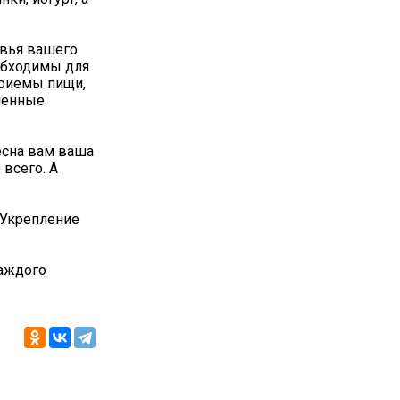
овья вашего
обходимы для
приемы пищи,
бменные
есна вам ваша
 всего. А
«Укрепление
аждого