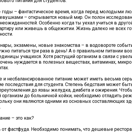
рового питания для студентов.
 годы – фантастическое время, когда перед молодыми л
вушками – открывается новый мир. Он полон исследован
 неожиданностей. Особенно когда ты уехал учиться в другой
ртиру или живешь в общежитии. Жизнь далеко не всех гот
ности.
нары, экзамены, новые знакомства – в водовороте событи
нужно питаться три раза в день! А о правильном питании в
диницы учащихся. Хотя растущий организм в связи с уве
 очень нуждается в полезных веществах, витаминах, микро
тах.
 и несбалансированное питание может иметь весьма сер
е последствия для студента. Степень бедствия может быть
ереутомления до язвы желудка, диабета и ожирения. Чтоб
 организм до больничной койки, необходимо отладить реж
кольку они являются одними из основных составляющих з
.
ание – это как?
ь от фастфуда. Необходимо понимать, что дешевые рестор