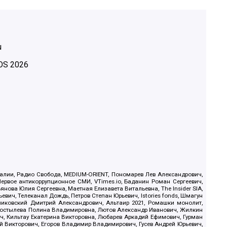
u
OS
2026
.Реалии, Радио Свобода, MEDIUM-ORIENT, Пономарев Лев Александрович,
ервое антикоррупционное СМИ, VTimes.io, Баданин Роман Сергеевич,
ова Юлия Сергеевна, Маетная Елизавета Витальевна, The Insider SIA,
ич, Телеканал Дождь, Петров Степан Юрьевич, Istories fonds, Шмагун
иковский Дмитрий Александрович, Альтаир 2021, Ромашки монолит,
, Костылева Полина Владимировна, Лютов Александр Иванович, Жилкин
, Кильтау Екатерина Викторовна, Любарев Аркадий Ефимович, Гурман
й Викторович, Егоров Владимир Владимирович, Гусев Андрей Юрьевич,