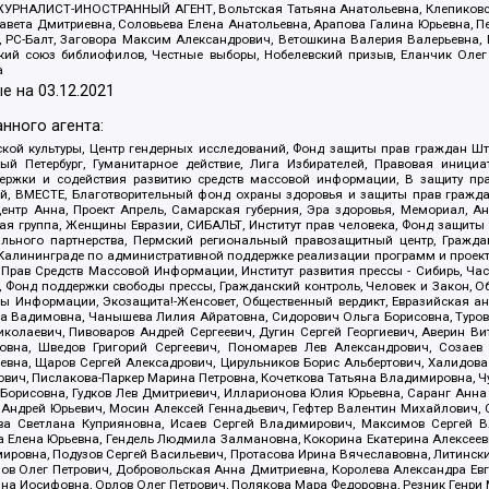
а, ЖУРНАЛИСТ-ИНОСТРАННЫЙ АГЕНТ, Вольтская Татьяна Анатольевна, Клепиков
авета Дмитриевна, Соловьева Елена Анатольевна, Арапова Галина Юрьевна, П
иа, РС-Балт, Заговора Максим Александрович, Ветошкина Валерия Валерьевна
ский союз библиофилов, Честные выборы, Нобелевский призыв, Еланчик Олег
а
е на
03.12.2021
нного агента:
ой культуры, Центр гендерных исследований, Фонд защиты прав граждан Шта
 Петербург, Гуманитарное действие, Лига Избирателей, Правовая инициат
держки и содействия развитию средств массовой информации, В защиту п
ий, ВМЕСТЕ, Благотворительный фонд охраны здоровья и защиты прав граж
, центр Анна, Проект Апрель, Самарская губерния, Эра здоровья, Мемориал,
я группа, Женщины Евразии, СИБАЛЬТ, Институт прав человека, Фонд защиты 
льного партнерства, Пермский региональный правозащитный центр, Граждан
лининграде по административной поддержке реализации программ и проекто
 Прав Средств Массовой Информации, Институт развития прессы - Сибирь, Ча
, Фонд поддержки свободы прессы, Гражданский контроль, Человек и Закон, 
оды Информации, Экозащита!-Женсовет, Общественный вердикт, Евразийская а
 Вадимовна, Чанышева Лилия Айратовна, Сидорович Ольга Борисовна, Туровс
олаевич, Пивоваров Андрей Сергеевич, Дугин Сергей Георгиевич, Аверин В
вна, Шведов Григорий Сергеевич, Пономарев Лев Александрович, Созаев
евна, Щаров Сергей Алексадрович, Цирульников Борис Альбертович, Халидо
ович, Пислакова-Паркер Марина Петровна, Кочеткова Татьяна Владимировна, Ч
Борисовна, Гудков Лев Дмитриевич, Илларионова Юлия Юрьевна, Саранг Анна
Андрей Юрьевич, Мосин Алексей Геннадьевич, Гефтер Валентин Михайлович,
а Светлана Куприяновна, Исаев Сергей Владимирович, Максимов Сергей Вл
а Елена Юрьевна, Гендель Людмила Залмановна, Кокорина Екатерина Алексее
ровна, Подузов Сергей Васильевич, Протасова Ирина Вячеславовна, Литинск
ов Олег Петрович, Добровольская Анна Дмитриевна, Королева Александра Ев
яна Иосифовна, Орлов Олег Петрович, Полякова Мара Федоровна, Резник Генри