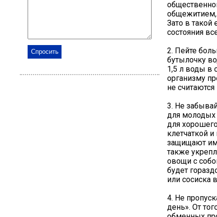
общественног
общежитием, 
Зато в такой 
состояния вс
2. Пейте бол
бутылочку во
1,5 л воды в
организму пр
не считаются
3. Не забыва
для молодых 
для хорошего
клетчаткой и
защищают имм
также укрепл
овощи с собо
будет горазд
или сосиска в
4. Не пропус
день». От тог
обменных про