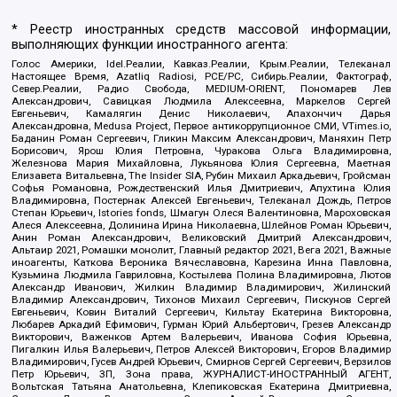
* Реестр иностранных средств массовой информации,
выполняющих функции иностранного агента:
Голос Америки, Idel.Реалии, Кавказ.Реалии, Крым.Реалии, Телеканал
Настоящее Время, Azatliq Radiosi, PCE/PC, Сибирь.Реалии, Фактограф,
Север.Реалии, Радио Свобода, MEDIUM-ORIENT, Пономарев Лев
Александрович, Савицкая Людмила Алексеевна, Маркелов Сергей
Евгеньевич, Камалягин Денис Николаевич, Апахончич Дарья
Александровна, Medusa Project, Первое антикоррупционное СМИ, VTimes.io,
Баданин Роман Сергеевич, Гликин Максим Александрович, Маняхин Петр
Борисович, Ярош Юлия Петровна, Чуракова Ольга Владимировна,
Железнова Мария Михайловна, Лукьянова Юлия Сергеевна, Маетная
Елизавета Витальевна, The Insider SIA, Рубин Михаил Аркадьевич, Гройсман
Софья Романовна, Рождественский Илья Дмитриевич, Апухтина Юлия
Владимировна, Постернак Алексей Евгеньевич, Телеканал Дождь, Петров
Степан Юрьевич, Istories fonds, Шмагун Олеся Валентиновна, Мароховская
Алеся Алексеевна, Долинина Ирина Николаевна, Шлейнов Роман Юрьевич,
Анин Роман Александрович, Великовский Дмитрий Александрович,
Альтаир 2021, Ромашки монолит, Главный редактор 2021, Вега 2021, Важные
иноагенты, Каткова Вероника Вячеславовна, Карезина Инна Павловна,
Кузьмина Людмила Гавриловна, Костылева Полина Владимировна, Лютов
Александр Иванович, Жилкин Владимир Владимирович, Жилинский
Владимир Александрович, Тихонов Михаил Сергеевич, Пискунов Сергей
Евгеньевич, Ковин Виталий Сергеевич, Кильтау Екатерина Викторовна,
Любарев Аркадий Ефимович, Гурман Юрий Альбертович, Грезев Александр
Викторович, Важенков Артем Валерьевич, Иванова София Юрьевна,
Пигалкин Илья Валерьевич, Петров Алексей Викторович, Егоров Владимир
Владимирович, Гусев Андрей Юрьевич, Смирнов Сергей Сергеевич, Верзилов
Петр Юрьевич, ЗП, Зона права, ЖУРНАЛИСТ-ИНОСТРАННЫЙ АГЕНТ,
Вольтская Татьяна Анатольевна, Клепиковская Екатерина Дмитриевна,