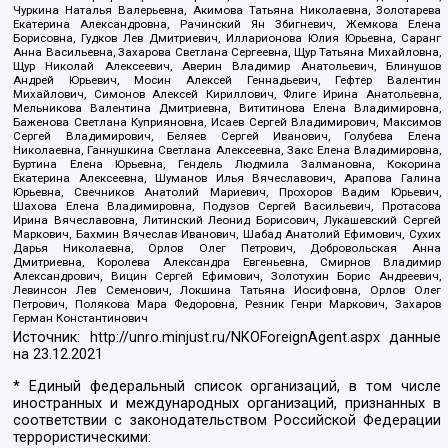
Чуркина Наталья Валерьевна, Акимова Татьяна Николаевна, Золотарева
Екатерина Александровна, Рачинский Ян Збигневич, Жемкова Елена
Борисовна, Гудков Лев Дмитриевич, Илларионова Юлия Юрьевна, Саранг
Анна Васильевна, Захарова Светлана Сергеевна, Щур Татьяна Михайловна,
Щур Николай Алексеевич, Аверин Владимир Анатольевич, Блинушов
Андрей Юрьевич, Мосин Алексей Геннадьевич, Гефтер Валентин
Михайлович, Симонов Алексей Кириллович, Флиге Ирина Анатольевна,
Мельникова Валентина Дмитриевна, Вититинова Елена Владимировна,
Баженова Светлана Куприяновна, Исаев Сергей Владимирович, Максимов
Сергей Владимирович, Беляев Сергей Иванович, Голубева Елена
Николаевна, Ганнушкина Светлана Алексеевна, Закс Елена Владимировна,
Буртина Елена Юрьевна, Гендель Людмила Залмановна, Кокорина
Екатерина Алексеевна, Шуманов Илья Вячеславович, Арапова Галина
Юрьевна, Свечников Анатолий Мариевич, Прохоров Вадим Юрьевич,
Шахова Елена Владимировна, Подузов Сергей Васильевич, Протасова
Ирина Вячеславовна, Литинский Леонид Борисович, Лукашевский Сергей
Маркович, Бахмин Вячеслав Иванович, Шабад Анатолий Ефимович, Сухих
Дарья Николаевна, Орлов Олег Петрович, Добровольская Анна
Дмитриевна, Королева Александра Евгеньевна, Смирнов Владимир
Александрович, Вицин Сергей Ефимович, Золотухин Борис Андреевич,
Левинсон Лев Семенович, Локшина Татьяна Иосифовна, Орлов Олег
Петрович, Полякова Мара Федоровна, Резник Генри Маркович, Захаров
Герман Константинович
Источник:
http://unro.minjust.ru/NKOForeignAgent.aspx
данные
на
23.12.2021
* Единый федеральный список организаций, в том числе
иностранных и международных организаций, признанных в
соответствии с законодательством Российской Федерации
террористическими: