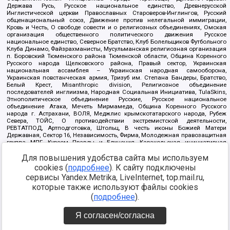
Держава Русь, Русское национальное единство, Древнерусской
Инглистической церкви Православных Староверов-Инглингов, Русский
общенациональный союз, Движение против нелегальной иммиграции,
Кровь и Честь, О свободе совести и о религиозных объединениях, Омская
организация общественного политического движения Русское
национальное единство, Северное Братство, Клуб Болельщиков Футбольного
Клуба Динамо, Файзрахманисты, Мусульманская религиозная организация
п. Боровский Тюменского района Тюменской области, Община Коренного
Русского народа Щелковского района, Правый сектор, Украинская
национальная ассамблея – Украинская народная самооборона,
Украинская повстанческая армия, Тризуб им. Степана Бандеры, Братство,
Белый Крест, Misanthropic division, Религиозное объединение
последователей инглиизма, Народная Социальная Инициатива, TulaSkins,
Этнополитическое объединение Русские, Русское национальное
объединение Атака, Мечеть Мирмамеда, Община Коренного Русского
народа г. Астрахани, ВОЛЯ, Меджлис крымскотатарского народа, Рубеж
Севера, ТОЙС, О противодействии экстремистской деятельности,
РЕВТАТПОД, Артподготовка, Штольц, В честь иконы Божией Матери
Державная, Сектор 16, Независимость, Фирма, Молодежная правозащитная
группа МПГ, Курсом Правды и Единения, Каракольская инициативная
группа, Автоград Крю, Союз Славянских Сил Руси, Алля-Аят,
Благотворительный пансионат Ак Умут, Русская республика Русь,
Для повышения удобства сайта мы используем
Арестантское уголовное единство, Башкорт, Нация и свобода, W.H.С., Фалунь
cookies (
подробнее
). К сайту подключены
Дафа, Иртыш Ultras, Русский Патриотический клуб-Новокузнецк/РПК,
сервисы Yandex.Metrika, LiveInternet, top.mail.ru,
Сибирский державный союз, Фонд борьбы с коррупцией, Фонд защиты прав
граждан, Штабы Навального, Совет граждан СССР Прикубанского округа г.
которые также используют файлы cookies
Краснодара
(
подробнее
).
Источник:
https://minjust.gov.ru/ru/documents/7822/
данные на
08.12.2021
Я согласен/согласна