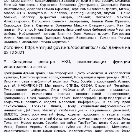
Сотников Даниил Владимирович, Захаров Андрей Вячеславович, Симонов
Евгений Алексеевич, Сурначева Елизавета Дмитриевна, Соловьева Елена
Анатольевна, Арапова Галина Юрьевна, Перл Роман Александрович, МЕМО,
Mason G.E.S. Anonymous Foundation, Stichting Bellingcat, Якутия – Наше
Мнение, Москоу диджитал медиа, РС-Балт, Заговора Максим
Александрович, Ветошкина Валерия Валерьевна, Павлов Иван Юрьевич,
Скворцова Елена Сергеевна, Оленичев Максим Владимирович, Как бы
инагент, Кочетков Игорь Викторович, Иркутский союз библиофилов, Честные
выборы, Нобелевский призыв, Еланчик Олег Александрович, Григорьева
Алина Александровна, Григорьев Андрей Валерьевич , Гималова Регина
Эмилевна, Хисамова Регина Фаритовна
Источник:
https://minjust.gov.ru/ru/documents/7755/
данные на
03.12.2021
* Сведения реестра НКО, выполняющих функции
иностранного агента:
Гражданин.Армия.Право, Нижегородский центр немецкой и европейской
культуры, Центр гендерных исследований, Фонд защиты прав граждан Штаб,
Институт права и публичной политики, Фонд борьбы с коррупцией, Альянс
врачей, НАСИЛИЮ.НЕТ, Мы против СПИДа, СВЕЧА, Открытый Петербург,
Гуманитарное действие, Лига Избирателей, Правовая инициатива,
Гражданская инициатива против экологической преступности,
Гражданский Союз, "Хасдей Ерушалаим" (Милосердие), Центр поддержки и
содействия развитию средств массовой информации, В защиту прав
заключенных, Горячая Линия, Центр социально-информационных
инициатив Действие, Институт глобализации и социальных движений,
ВМЕСТЕ, Благотворительный фонд охраны здоровья и защиты прав
граждан, Благотворительный фонд помощи осужденным и их семьям, Фонд
Тольятти, Новое время, Серебряная тайга, Так-Так-Так, центр Сова, центр
Анна, Проект Апрель, Самарская губерния, Эра здоровья, Мемориал,
Аналитический Центр Юрия Левады, Издательство Парк Гагарина, Фонд