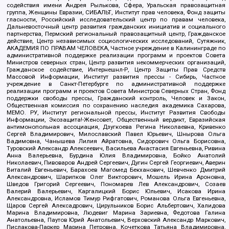
содействия имени Андрея Рылькова, Сфера, Уральская правозащитная
группа, Женщины Евразии, СИБАЛЬТ, Институт прав человека, Фонд защиты
гласности, Российский исследовательский центр по правам человека,
Дальневосточный центр развития гражданских инициатив и социального
партнерства, Пермский региональный правозащитный центр, Гражданское
действие, Центр независимых социологических исследований, Сутяжник,
АКАДЕМИЯ ПО ПРАВАМ ЧЕЛОВЕКА, Частное учреждение в Калининграде по
административной поддержке реализации программ и проектов Совета
Министров северных стран, Центр развития некоммерческих организаций,
Гражданское содействие, Интернешнл-Р, Центр Защиты Прав Средств
Массовой Информации, Институт развития прессы - Сибирь, Частное
учреждение в Санкт-Петербурге по административной поддержке
реализации программ и проектов Совета Министров Северных Стран, Фонд
поддержки свободы прессы, Гражданский контроль, Человек и Закон,
Общественная комиссия по сохранению наследия академика Сахарова,
МЕМО. РУ, Институт региональной прессы, Институт Развития Свободы
Информации, Экозащита!-Женсовет, Общественный вердикт, Евразийская
антимонопольная ассоциация, Дзугкоева Регина Николаевна, Кривенко
Сергей Владимирович, Милославский Павел Юрьевич, Шнырова Ольга
Вадимовна, Чанышева Лилия Айратовна, Сидорович Ольга Борисовна,
Туровский Александр Алексеевич, Васильева Анастасия Евгеньевна, Ривина
Анна Валерьевна, Бурдина Юлия Владимировна, Бойко Анатолий
Николаевич, Пивоваров Андрей Сергеевич, Дугин Сергей Георгиевич, Аверин
Виталий Евгеньевич, Барахоев Магомед Бекханович, Шевченко Дмитрий
Александрович, Шарипков Олег Викторович, Мошель Ирина Ароновна,
Шведов Григорий Сергеевич, Пономарев Лев Александрович, Созаев
Валерий Валерьевич, Каргалицкий Борис Юльевич, Исакова Ирина
Александровна, Исламов Тимур Рифгатович, Романова Ольга Евгеньевна,
Щаров Сергей Алексадрович, Цирульников Борис Альбертович, Халидова
Марина Владимировна, Людевиг Марина Зариевна, Федотова Галина
Анатольевна, Паутов Юрий Анатольевич, Верховский Александр Маркович,
Пислакова-Паркер Марина Петровна, Кочеткова Татьяна Владимировна,