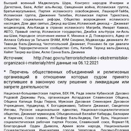
Высший военный Маджлисуль Шура, Конгресс народов Ичкерии и
Дагестана, База, Асбат аль-Ансар, Священная война, Исламская группа,
Братья-мусульмане, Партия исламского освобождения, Лашкар-И-Тайба,
Исламская группа, Движение Талибан, Исламская партия Туркестана,
Общество социальных реформ, Общество возрождения исламского
наследия, Дом двух святых, Джунд аш-Шам, Исламский джихад – Джамаат
моджахедов, Аль-Каида в странах исламского Магриба, Имарат Кавказ,
АБТО, Правый сектор, Исламское государство, Джабха аль-Нусра ли-Ахль
аш-Шам, Народное ополчение имени К. Минина и Д. Пожарского, Аджр от
Аллаха Субхану уа Тагьаля SHAM, АУМ Синрике, Муджахеды джамаата Ат-
Тавхида Валь-Джихад, Чистопольский Джамаат, Рохнамо ба суи давлати
исломи, Террористическое сообщество Сеть, Катиба Таухид валь-Джихад,
Хайят Тахрир аш-Шам, Ахлю Сунна Валь Джамаа
Источник:
http://nac.gov.ru/terroristicheskie-i-ekstremistskie-
organizacii-i-materialy.html
данные на
06.12.2021
* Перечень общественных объединений и религиозных
организаций в отношении которых судом принято
вступившее в законную силу решение о ликвидации или
запрете деятельности:
Национал-большевистская партия, ВЕК РА, Рада земли Кубанской Духовно
Родовой Державы Русь, организация Асгардская Славянская Община,
Община Капища Веды Перуна, Мужская Духовная Семинария Духовное
Учреждение, Нурджулар, К Богодержавию, Таблиги Джамаат, Свидетели
Иеговы, Русское национальное единство, Национал-социалистическое
общество, Джамаат мувахидов, Объединенный Вилайат Кабарды, Балкарии
и Карачая, Союз славян, Ат-Такфир Валь-Хиджра, Пит Буль, Национал-
социалистическая рабочая партия России, Славянский союз, Формат-18,
Благородный Орден Дьявола, Армия воли народа, Национальная
Социалистическая Инициатива города Череповца, Духовно-Родовая