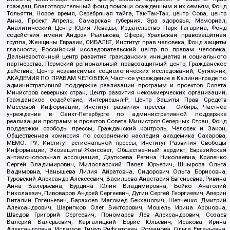
граждан, Благотворительный фонд помощи осужденным и их семьям, Фонд
Тольятти, Новое время, Серебряная тайга, Так-Так-Так, центр Сова, центр
Анна, Проект Апрель, Самарская губерния, Эра здоровья, Мемориал,
Аналитический Центр Юрия Левады, Издательство Парк Гагарина, Фонд
содействия имени Андрея Рылькова, Сфера, Уральская правозащитная
группа, Женщины Евразии, СИБАЛЬТ, Институт прав человека, Фонд защиты
гласности, Российский исследовательский центр по правам человека,
Дальневосточный центр развития гражданских инициатив и социального
партнерства, Пермский региональный правозащитный центр, Гражданское
действие, Центр независимых социологических исследований, Сутяжник,
АКАДЕМИЯ ПО ПРАВАМ ЧЕЛОВЕКА, Частное учреждение в Калининграде по
административной поддержке реализации программ и проектов Совета
Министров северных стран, Центр развития некоммерческих организаций,
Гражданское содействие, Интернешнл-Р, Центр Защиты Прав Средств
Массовой Информации, Институт развития прессы - Сибирь, Частное
учреждение в Санкт-Петербурге по административной поддержке
реализации программ и проектов Совета Министров Северных Стран, Фонд
поддержки свободы прессы, Гражданский контроль, Человек и Закон,
Общественная комиссия по сохранению наследия академика Сахарова,
МЕМО. РУ, Институт региональной прессы, Институт Развития Свободы
Информации, Экозащита!-Женсовет, Общественный вердикт, Евразийская
антимонопольная ассоциация, Дзугкоева Регина Николаевна, Кривенко
Сергей Владимирович, Милославский Павел Юрьевич, Шнырова Ольга
Вадимовна, Чанышева Лилия Айратовна, Сидорович Ольга Борисовна,
Туровский Александр Алексеевич, Васильева Анастасия Евгеньевна, Ривина
Анна Валерьевна, Бурдина Юлия Владимировна, Бойко Анатолий
Николаевич, Пивоваров Андрей Сергеевич, Дугин Сергей Георгиевич, Аверин
Виталий Евгеньевич, Барахоев Магомед Бекханович, Шевченко Дмитрий
Александрович, Шарипков Олег Викторович, Мошель Ирина Ароновна,
Шведов Григорий Сергеевич, Пономарев Лев Александрович, Созаев
Валерий Валерьевич, Каргалицкий Борис Юльевич, Исакова Ирина
Александровна, Исламов Тимур Рифгатович, Романова Ольга Евгеньевна,