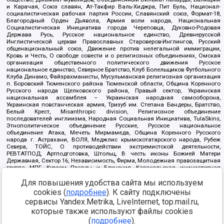
и Карачая, Союз славян, Ат-Такфир Валь-Хиджра, Пит Буль, Национал-
социалистическая рабочая партия России, Славянский союз, Формат-18,
Благородный Орден Дьявола, Армия воли народа, Национальная
Социалистическая Инициатива города Череповца, Духовно-Родовая
Держава Русь, Русское национальное единство, Древнерусской
Инглистической церкви Православных Староверов-Инглингов, Русский
общенациональный союз, Движение против нелегальной иммиграции,
Кровь и Честь, О свободе совести и о религиозных объединениях, Омская
организация общественного политического движения Русское
национальное единство, Северное Братство, Клуб Болельщиков Футбольного
Клуба Динамо, Файзрахманисты, Мусульманская религиозная организация
п. Боровский Тюменского района Тюменской области, Община Коренного
Русского народа Щелковского района, Правый сектор, Украинская
национальная ассамблея – Украинская народная самооборона,
Украинская повстанческая армия, Тризуб им. Степана Бандеры, Братство,
Белый Крест, Misanthropic division, Религиозное объединение
последователей инглиизма, Народная Социальная Инициатива, TulaSkins,
Этнополитическое объединение Русские, Русское национальное
объединение Атака, Мечеть Мирмамеда, Община Коренного Русского
народа г. Астрахани, ВОЛЯ, Меджлис крымскотатарского народа, Рубеж
Севера, ТОЙС, О противодействии экстремистской деятельности,
РЕВТАТПОД, Артподготовка, Штольц, В честь иконы Божией Матери
Державная, Сектор 16, Независимость, Фирма, Молодежная правозащитная
группа МПГ, Курсом Правды и Единения, Каракольская инициативная
группа, Автоград Крю, Союз Славянских Сил Руси, Алля-Аят,
Благотворительный пансионат Ак Умут, Русская республика Русь,
Для повышения удобства сайта мы используем
Арестантское уголовное единство, Башкорт, Нация и свобода, W.H.С., Фалунь
cookies (
подробнее
). К сайту подключены
Дафа, Иртыш Ultras, Русский Патриотический клуб-Новокузнецк/РПК,
сервисы Yandex.Metrika, LiveInternet, top.mail.ru,
Сибирский державный союз, Фонд борьбы с коррупцией, Фонд защиты прав
граждан, Штабы Навального, Совет граждан СССР Прикубанского округа г.
которые также используют файлы cookies
Краснодара
(
подробнее
).