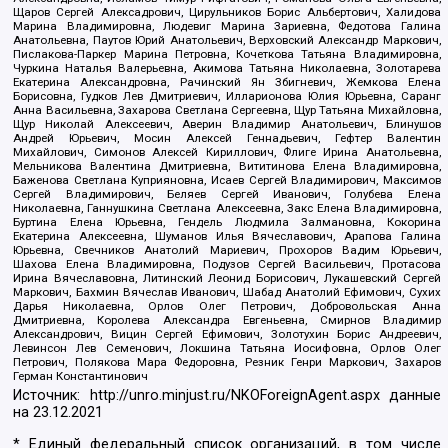
Щаров Сергей Алексадрович, Цирульников Борис Альбертович, Халидова
Марина Владимировна, Людевиг Марина Зариевна, Федотова Галина
Анатольевна, Паутов Юрий Анатольевич, Верховский Александр Маркович,
Пислакова-Паркер Марина Петровна, Кочеткова Татьяна Владимировна,
Чуркина Наталья Валерьевна, Акимова Татьяна Николаевна, Золотарева
Екатерина Александровна, Рачинский Ян Збигневич, Жемкова Елена
Борисовна, Гудков Лев Дмитриевич, Илларионова Юлия Юрьевна, Саранг
Анна Васильевна, Захарова Светлана Сергеевна, Щур Татьяна Михайловна,
Щур Николай Алексеевич, Аверин Владимир Анатольевич, Блинушов
Андрей Юрьевич, Мосин Алексей Геннадьевич, Гефтер Валентин
Михайлович, Симонов Алексей Кириллович, Флиге Ирина Анатольевна,
Мельникова Валентина Дмитриевна, Вититинова Елена Владимировна,
Баженова Светлана Куприяновна, Исаев Сергей Владимирович, Максимов
Сергей Владимирович, Беляев Сергей Иванович, Голубева Елена
Николаевна, Ганнушкина Светлана Алексеевна, Закс Елена Владимировна,
Буртина Елена Юрьевна, Гендель Людмила Залмановна, Кокорина
Екатерина Алексеевна, Шуманов Илья Вячеславович, Арапова Галина
Юрьевна, Свечников Анатолий Мариевич, Прохоров Вадим Юрьевич,
Шахова Елена Владимировна, Подузов Сергей Васильевич, Протасова
Ирина Вячеславовна, Литинский Леонид Борисович, Лукашевский Сергей
Маркович, Бахмин Вячеслав Иванович, Шабад Анатолий Ефимович, Сухих
Дарья Николаевна, Орлов Олег Петрович, Добровольская Анна
Дмитриевна, Королева Александра Евгеньевна, Смирнов Владимир
Александрович, Вицин Сергей Ефимович, Золотухин Борис Андреевич,
Левинсон Лев Семенович, Локшина Татьяна Иосифовна, Орлов Олег
Петрович, Полякова Мара Федоровна, Резник Генри Маркович, Захаров
Герман Константинович
Источник:
http://unro.minjust.ru/NKOForeignAgent.aspx
данные
на
23.12.2021
* Единый федеральный список организаций, в том числе