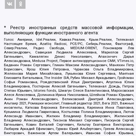
* Реестр иностранных средств массовой информации,
выполняющих функции иностранного агента:
Голос Америки, Idel.Реалии, Кавказ.Реалии, Крым.Реалии, Телеканал
Настоящее Время, Azatliq Radiosi, PCE/PC, Сибирь.Реалии, Фактограф,
Север.Реалии, Радио Свобода, MEDIUM-ORIENT, Пономарев Лев
Александрович, Савицкая Людмила Алексеевна, Маркелов Сергей
Евгеньевич, Камалягин Денис Николаевич, Апахончич Дарья
Александровна, Medusa Project, Первое антикоррупционное СМИ, VTimes.io,
Баданин Роман Сергеевич, Гликин Максим Александрович, Маняхин Петр
Борисович, Ярош Юлия Петровна, Чуракова Ольга Владимировна,
Железнова Мария Михайловна, Лукьянова Юлия Сергеевна, Маетная
Елизавета Витальевна, The Insider SIA, Рубин Михаил Аркадьевич, Гройсман
Софья Романовна, Рождественский Илья Дмитриевич, Апухтина Юлия
Владимировна, Постернак Алексей Евгеньевич, Телеканал Дождь, Петров
Степан Юрьевич, Istories fonds, Шмагун Олеся Валентиновна, Мароховская
Алеся Алексеевна, Долинина Ирина Николаевна, Шлейнов Роман Юрьевич,
Анин Роман Александрович, Великовский Дмитрий Александрович,
Альтаир 2021, Ромашки монолит, Главный редактор 2021, Вега 2021, Важные
иноагенты, Каткова Вероника Вячеславовна, Карезина Инна Павловна,
Кузьмина Людмила Гавриловна, Костылева Полина Владимировна, Лютов
Александр Иванович, Жилкин Владимир Владимирович, Жилинский
Владимир Александрович, Тихонов Михаил Сергеевич, Пискунов Сергей
Евгеньевич, Ковин Виталий Сергеевич, Кильтау Екатерина Викторовна,
Любарев Аркадий Ефимович, Гурман Юрий Альбертович, Грезев Александр
Викторович, Важенков Артем Валерьевич, Иванова София Юрьевна,