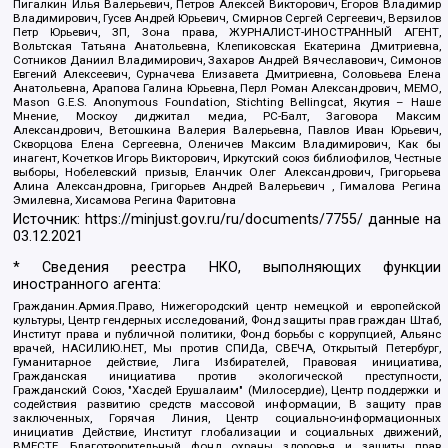
Пигалкин Илья Валерьевич, Петров Алексей Викторович, Егоров Владимир
Владимирович, Гусев Андрей Юрьевич, Смирнов Сергей Сергеевич, Верзилов
Петр Юрьевич, ЗП, Зона права, ЖУРНАЛИСТ-ИНОСТРАННЫЙ АГЕНТ,
Вольтская Татьяна Анатольевна, Клепиковская Екатерина Дмитриевна,
Сотников Даниил Владимирович, Захаров Андрей Вячеславович, Симонов
Евгений Алексеевич, Сурначева Елизавета Дмитриевна, Соловьева Елена
Анатольевна, Арапова Галина Юрьевна, Перл Роман Александрович, МЕМО,
Mason G.E.S. Anonymous Foundation, Stichting Bellingcat, Якутия – Наше
Мнение, Москоу диджитал медиа, РС-Балт, Заговора Максим
Александрович, Ветошкина Валерия Валерьевна, Павлов Иван Юрьевич,
Скворцова Елена Сергеевна, Оленичев Максим Владимирович, Как бы
инагент, Кочетков Игорь Викторович, Иркутский союз библиофилов, Честные
выборы, Нобелевский призыв, Еланчик Олег Александрович, Григорьева
Алина Александровна, Григорьев Андрей Валерьевич , Гималова Регина
Эмилевна, Хисамова Регина Фаритовна
Источник:
https://minjust.gov.ru/ru/documents/7755/
данные на
03.12.2021
* Сведения реестра НКО, выполняющих функции
иностранного агента:
Гражданин.Армия.Право, Нижегородский центр немецкой и европейской
культуры, Центр гендерных исследований, Фонд защиты прав граждан Штаб,
Институт права и публичной политики, Фонд борьбы с коррупцией, Альянс
врачей, НАСИЛИЮ.НЕТ, Мы против СПИДа, СВЕЧА, Открытый Петербург,
Гуманитарное действие, Лига Избирателей, Правовая инициатива,
Гражданская инициатива против экологической преступности,
Гражданский Союз, "Хасдей Ерушалаим" (Милосердие), Центр поддержки и
содействия развитию средств массовой информации, В защиту прав
заключенных, Горячая Линия, Центр социально-информационных
инициатив Действие, Институт глобализации и социальных движений,
ВМЕСТЕ, Благотворительный фонд охраны здоровья и защиты прав