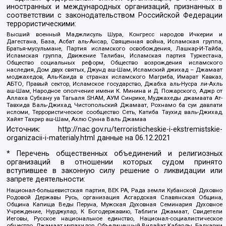
иностранных и международных организаций, признанных в
соответствии с законодательством Российской Федерации
террористическими:
Высший военный Маджлисуль Шура, Конгресс народов Ичкерии и
Дагестана, База, Асбат аль-Ансар, Священная война, Исламская группа,
Братья-мусульмане, Партия исламского освобождения, Лашкар-И-Тайба,
Исламская группа, Движение Талибан, Исламская партия Туркестана,
Общество социальных реформ, Общество возрождения исламского
наследия, Дом двух святых, Джунд аш-Шам, Исламский джихад – Джамаат
моджахедов, Аль-Каида в странах исламского Магриба, Имарат Кавказ,
АБТО, Правый сектор, Исламское государство, Джабха аль-Нусра ли-Ахль
аш-Шам, Народное ополчение имени К. Минина и Д. Пожарского, Аджр от
Аллаха Субхану уа Тагьаля SHAM, АУМ Синрике, Муджахеды джамаата Ат-
Тавхида Валь-Джихад, Чистопольский Джамаат, Рохнамо ба суи давлати
исломи, Террористическое сообщество Сеть, Катиба Таухид валь-Джихад,
Хайят Тахрир аш-Шам, Ахлю Сунна Валь Джамаа
Источник:
http://nac.gov.ru/terroristicheskie-i-ekstremistskie-
organizacii-i-materialy.html
данные на
06.12.2021
* Перечень общественных объединений и религиозных
организаций в отношении которых судом принято
вступившее в законную силу решение о ликвидации или
запрете деятельности:
Национал-большевистская партия, ВЕК РА, Рада земли Кубанской Духовно
Родовой Державы Русь, организация Асгардская Славянская Община,
Община Капища Веды Перуна, Мужская Духовная Семинария Духовное
Учреждение, Нурджулар, К Богодержавию, Таблиги Джамаат, Свидетели
Иеговы, Русское национальное единство, Национал-социалистическое
общество, Джамаат мувахидов, Объединенный Вилайат Кабарды, Балкарии