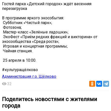
Гостей парка «Детский городок» ждёт весенняя
перезагрузка
В программе яркого экособытия:
️ Субботник «Чистый парк»;
️ Фотозона;
️ Мастер-класс «Зелёные ладошки»;
️ ЭкоФест «Приём редких фракций и викторина» от
экосообщества «Среда роста»;
️ Игровая и концертная программы;
️ Чайная станция.
️ 25 апреля в 10:00.
#культуращёлково
Администрация г.о. Щёлково
32
Поделитесь новостями с жителями
города