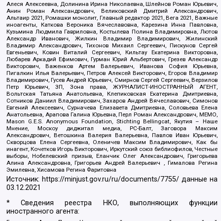
Алеся Алексеевна, Долинина Ирина Николаевна, Шлейнов Роман Юрьевич,
Анин Роман Александрович, Великовский Дмитрий Александрович,
Альтаир 2021, Ромашки монолит, Главный редактор 2021, Вега 2021, Важные
иноагенты, Каткова Вероника Вячеславовна, Карезина Инна Павловна,
Кузьмина Людмила Гавриловна, Костылева Полина Владимировна, Лютов
Александр Иванович, Жилкин Владимир Владимирович, Жилинский
Владимир Александрович, Тихонов Михаил Сергеевич, Пискунов Сергей
Евгеньевич, Ковин Виталий Сергеевич, Кильтау Екатерина Викторовна,
Любарев Аркадий Ефимович, Гурман Юрий Альбертович, Грезев Александр
Викторович, Важенков Артем Валерьевич, Иванова София Юрьевна,
Пигалкин Илья Валерьевич, Петров Алексей Викторович, Егоров Владимир
Владимирович, Гусев Андрей Юрьевич, Смирнов Сергей Сергеевич, Верзилов
Петр Юрьевич, ЗП, Зона права, ЖУРНАЛИСТ-ИНОСТРАННЫЙ АГЕНТ,
Вольтская Татьяна Анатольевна, Клепиковская Екатерина Дмитриевна,
Сотников Даниил Владимирович, Захаров Андрей Вячеславович, Симонов
Евгений Алексеевич, Сурначева Елизавета Дмитриевна, Соловьева Елена
Анатольевна, Арапова Галина Юрьевна, Перл Роман Александрович, МЕМО,
Mason G.E.S. Anonymous Foundation, Stichting Bellingcat, Якутия – Наше
Мнение, Москоу диджитал медиа, РС-Балт, Заговора Максим
Александрович, Ветошкина Валерия Валерьевна, Павлов Иван Юрьевич,
Скворцова Елена Сергеевна, Оленичев Максим Владимирович, Как бы
инагент, Кочетков Игорь Викторович, Иркутский союз библиофилов, Честные
выборы, Нобелевский призыв, Еланчик Олег Александрович, Григорьева
Алина Александровна, Григорьев Андрей Валерьевич , Гималова Регина
Эмилевна, Хисамова Регина Фаритовна
Источник:
https://minjust.gov.ru/ru/documents/7755/
данные на
03.12.2021
* Сведения реестра НКО, выполняющих функции
иностранного агента: