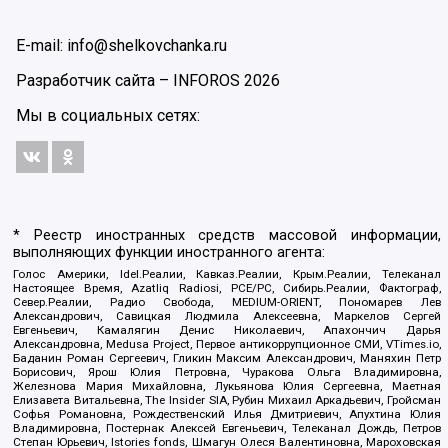
E-mail: info@shelkovchanka.ru
Разработчик сайта –
INFOROS
2026
Мы в социальных сетях:
* Реестр иностранных средств массовой информации,
выполняющих функции иностранного агента:
Голос Америки, Idel.Реалии, Кавказ.Реалии, Крым.Реалии, Телеканал
Настоящее Время, Azatliq Radiosi, PCE/PC, Сибирь.Реалии, Фактограф,
Север.Реалии, Радио Свобода, MEDIUM-ORIENT, Пономарев Лев
Александрович, Савицкая Людмила Алексеевна, Маркелов Сергей
Евгеньевич, Камалягин Денис Николаевич, Апахончич Дарья
Александровна, Medusa Project, Первое антикоррупционное СМИ, VTimes.io,
Баданин Роман Сергеевич, Гликин Максим Александрович, Маняхин Петр
Борисович, Ярош Юлия Петровна, Чуракова Ольга Владимировна,
Железнова Мария Михайловна, Лукьянова Юлия Сергеевна, Маетная
Елизавета Витальевна, The Insider SIA, Рубин Михаил Аркадьевич, Гройсман
Софья Романовна, Рождественский Илья Дмитриевич, Апухтина Юлия
Владимировна, Постернак Алексей Евгеньевич, Телеканал Дождь, Петров
Степан Юрьевич, Istories fonds, Шмагун Олеся Валентиновна, Мароховская