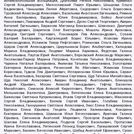
антимонопольная ассоциация, Дзугкоева Регина Николаевна, Кривенко
Сергей Владимирович, Милославский Павел Юрьевич, Шнырова Ольга
Вадимовна, Чанышева Лилия Айратовна, Сидорович Ольга Борисовна,
Туровский Александр Алексеевич, Васильева Анастасия Евгеньевна, Ривина
Анна Валерьевна, Бурдина Юлия Владимировна, Бойко Анатолий
Николаевич, Пивоваров Андрей Сергеевич, Дугин Сергей Георгиевич, Аверин
Виталий Евгеньевич, Барахоев Магомед Бекханович, Шевченко Дмитрий
Александрович, Шарипков Олег Викторович, Мошель Ирина Ароновна,
Шведов Григорий Сергеевич, Пономарев Лев Александрович, Созаев
Валерий Валерьевич, Каргалицкий Борис Юльевич, Исакова Ирина
Александровна, Исламов Тимур Рифгатович, Романова Ольга Евгеньевна,
Щаров Сергей Алексадрович, Цирульников Борис Альбертович, Халидова
Марина Владимировна, Людевиг Марина Зариевна, Федотова Галина
Анатольевна, Паутов Юрий Анатольевич, Верховский Александр Маркович,
Пислакова-Паркер Марина Петровна, Кочеткова Татьяна Владимировна,
Чуркина Наталья Валерьевна, Акимова Татьяна Николаевна, Золотарева
Екатерина Александровна, Рачинский Ян Збигневич, Жемкова Елена
Борисовна, Гудков Лев Дмитриевич, Илларионова Юлия Юрьевна, Саранг
Анна Васильевна, Захарова Светлана Сергеевна, Щур Татьяна Михайловна,
Щур Николай Алексеевич, Аверин Владимир Анатольевич, Блинушов
Андрей Юрьевич, Мосин Алексей Геннадьевич, Гефтер Валентин
Михайлович, Симонов Алексей Кириллович, Флиге Ирина Анатольевна,
Мельникова Валентина Дмитриевна, Вититинова Елена Владимировна,
Баженова Светлана Куприяновна, Исаев Сергей Владимирович, Максимов
Сергей Владимирович, Беляев Сергей Иванович, Голубева Елена
Николаевна, Ганнушкина Светлана Алексеевна, Закс Елена Владимировна,
Буртина Елена Юрьевна, Гендель Людмила Залмановна, Кокорина
Екатерина Алексеевна, Шуманов Илья Вячеславович, Арапова Галина
Юрьевна, Свечников Анатолий Мариевич, Прохоров Вадим Юрьевич,
Шахова Елена Владимировна, Подузов Сергей Васильевич, Протасова
Ирина Вячеславовна, Литинский Леонид Борисович, Лукашевский Сергей
Маркович, Бахмин Вячеслав Иванович, Шабад Анатолий Ефимович, Сухих