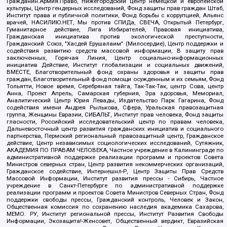
Гражданин.Армия.Право, Нижегородский центр немецкой и европейской
культуры, Центр гендерных исследований, Фонд защиты прав граждан Штаб,
Институт права и публичной политики, Фонд борьбы с коррупцией, Альянс
врачей, НАСИЛИЮ.НЕТ, Мы против СПИДа, СВЕЧА, Открытый Петербург,
Гуманитарное действие, Лига Избирателей, Правовая инициатива,
Гражданская инициатива против экологической преступности,
Гражданский Союз, "Хасдей Ерушалаим" (Милосердие), Центр поддержки и
содействия развитию средств массовой информации, В защиту прав
заключенных, Горячая Линия, Центр социально-информационных
инициатив Действие, Институт глобализации и социальных движений,
ВМЕСТЕ, Благотворительный фонд охраны здоровья и защиты прав
граждан, Благотворительный фонд помощи осужденным и их семьям, Фонд
Тольятти, Новое время, Серебряная тайга, Так-Так-Так, центр Сова, центр
Анна, Проект Апрель, Самарская губерния, Эра здоровья, Мемориал,
Аналитический Центр Юрия Левады, Издательство Парк Гагарина, Фонд
содействия имени Андрея Рылькова, Сфера, Уральская правозащитная
группа, Женщины Евразии, СИБАЛЬТ, Институт прав человека, Фонд защиты
гласности, Российский исследовательский центр по правам человека,
Дальневосточный центр развития гражданских инициатив и социального
партнерства, Пермский региональный правозащитный центр, Гражданское
действие, Центр независимых социологических исследований, Сутяжник,
АКАДЕМИЯ ПО ПРАВАМ ЧЕЛОВЕКА, Частное учреждение в Калининграде по
административной поддержке реализации программ и проектов Совета
Министров северных стран, Центр развития некоммерческих организаций,
Гражданское содействие, Интернешнл-Р, Центр Защиты Прав Средств
Массовой Информации, Институт развития прессы - Сибирь, Частное
учреждение в Санкт-Петербурге по административной поддержке
реализации программ и проектов Совета Министров Северных Стран, Фонд
поддержки свободы прессы, Гражданский контроль, Человек и Закон,
Общественная комиссия по сохранению наследия академика Сахарова,
МЕМО. РУ, Институт региональной прессы, Институт Развития Свободы
Информации, Экозащита!-Женсовет, Общественный вердикт, Евразийская