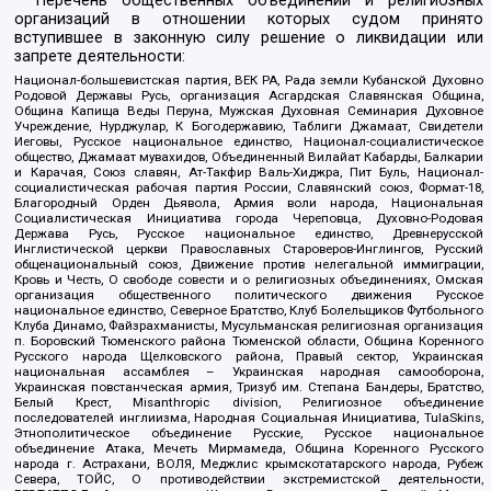
* Перечень общественных объединений и религиозных
организаций в отношении которых судом принято
вступившее в законную силу решение о ликвидации или
запрете деятельности:
Национал-большевистская партия, ВЕК РА, Рада земли Кубанской Духовно
Родовой Державы Русь, организация Асгардская Славянская Община,
Община Капища Веды Перуна, Мужская Духовная Семинария Духовное
Учреждение, Нурджулар, К Богодержавию, Таблиги Джамаат, Свидетели
Иеговы, Русское национальное единство, Национал-социалистическое
общество, Джамаат мувахидов, Объединенный Вилайат Кабарды, Балкарии
и Карачая, Союз славян, Ат-Такфир Валь-Хиджра, Пит Буль, Национал-
социалистическая рабочая партия России, Славянский союз, Формат-18,
Благородный Орден Дьявола, Армия воли народа, Национальная
Социалистическая Инициатива города Череповца, Духовно-Родовая
Держава Русь, Русское национальное единство, Древнерусской
Инглистической церкви Православных Староверов-Инглингов, Русский
общенациональный союз, Движение против нелегальной иммиграции,
Кровь и Честь, О свободе совести и о религиозных объединениях, Омская
организация общественного политического движения Русское
национальное единство, Северное Братство, Клуб Болельщиков Футбольного
Клуба Динамо, Файзрахманисты, Мусульманская религиозная организация
п. Боровский Тюменского района Тюменской области, Община Коренного
Русского народа Щелковского района, Правый сектор, Украинская
национальная ассамблея – Украинская народная самооборона,
Украинская повстанческая армия, Тризуб им. Степана Бандеры, Братство,
Белый Крест, Misanthropic division, Религиозное объединение
последователей инглиизма, Народная Социальная Инициатива, TulaSkins,
Этнополитическое объединение Русские, Русское национальное
объединение Атака, Мечеть Мирмамеда, Община Коренного Русского
народа г. Астрахани, ВОЛЯ, Меджлис крымскотатарского народа, Рубеж
Севера, ТОЙС, О противодействии экстремистской деятельности,