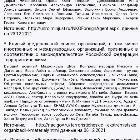
Дарья Николаевна, Орлов Олег Петрович, Добровольская Анна
Дмитриевна, Королева Александра Евгеньевна, Смирнов Владимир
Александрович, Вицин Сергей Ефимович, Золотухин Борис Андреевич,
Левинсон Лев Семенович, Локшина Татьяна Иосифовна, Орлов Олег
Петрович, Полякова Мара Федоровна, Резник Генри Маркович, Захаров
Герман Константинович
Источник:
http://unro.minjust.ru/NKOForeignAgent.aspx
данные
на
23.12.2021
* Единый федеральный список организаций, в том числе
иностранных и международных организаций, признанных в
соответствии с законодательством Российской Федерации
террористическими:
Высший военный Маджлисуль Шура, Конгресс народов Ичкерии и
Дагестана, База, Асбат аль-Ансар, Священная война, Исламская группа,
Братья-мусульмане, Партия исламского освобождения, Лашкар-И-Тайба,
Исламская группа, Движение Талибан, Исламская партия Туркестана,
Общество социальных реформ, Общество возрождения исламского
наследия, Дом двух святых, Джунд аш-Шам, Исламский джихад – Джамаат
моджахедов, Аль-Каида в странах исламского Магриба, Имарат Кавказ,
АБТО, Правый сектор, Исламское государство, Джабха аль-Нусра ли-Ахль
аш-Шам, Народное ополчение имени К. Минина и Д. Пожарского, Аджр от
Аллаха Субхану уа Тагьаля SHAM, АУМ Синрике, Муджахеды джамаата Ат-
Тавхида Валь-Джихад, Чистопольский Джамаат, Рохнамо ба суи давлати
исломи, Террористическое сообщество Сеть, Катиба Таухид валь-Джихад,
Хайят Тахрир аш-Шам, Ахлю Сунна Валь Джамаа
Источник:
http://nac.gov.ru/terroristicheskie-i-ekstremistskie-
organizacii-i-materialy.html
данные на
06.12.2021