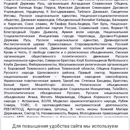
Родовой Державы Русь, организация Асгардская Славянская Община,
Община Капища Веды Перуна, Мужская Духовная Семинария Духовное
Учреждение, Нурджулар, К Богодержавию, Таблиги Джамаат, Свидетели
Иеговы, Русское национальное единство, Национал-социалистическое
общество, Джамаат мувахидов, Объединенный Вилайат Кабарды, Балкарии
и Карачая, Союз славян, Ат-Такфир Валь-Хиджра, Пит Буль, Национал-
социалистическая рабочая партия России, Славянский союз, Формат-18,
Благородный Орден Дьявола, Армия воли народа, Национальная
Социалистическая Инициатива города Череповца, Духовно-Родовая
Держава Русь, Русское национальное единство, Древнерусской
Инглистической церкви Православных Староверов-Инглингов, Русский
общенациональный союз, Движение против нелегальной иммиграции,
Кровь и Честь, О свободе совести и о религиозных объединениях, Омская
организация общественного политического движения Русское
национальное единство, Северное Братство, Клуб Болельщиков Футбольного
Клуба Динамо, Файзрахманисты, Мусульманская религиозная организация
п. Боровский Тюменского района Тюменской области, Община Коренного
Русского народа Щелковского района, Правый сектор, Украинская
национальная ассамблея – Украинская народная самооборона,
Украинская повстанческая армия, Тризуб им. Степана Бандеры, Братство,
Белый Крест, Misanthropic division, Религиозное объединение
последователей инглиизма, Народная Социальная Инициатива, TulaSkins,
Этнополитическое объединение Русские, Русское национальное
объединение Атака, Мечеть Мирмамеда, Община Коренного Русского
народа г. Астрахани, ВОЛЯ, Меджлис крымскотатарского народа, Рубеж
Севера, ТОЙС, О противодействии экстремистской деятельности,
РЕВТАТПОД, Артподготовка, Штольц, В честь иконы Божией Матери
Державная, Сектор 16, Независимость, Фирма, Молодежная правозащитная
группа МПГ, Курсом Правды и Единения, Каракольская инициативная
группа, Автоград Крю, Союз Славянских Сил Руси, Алля-Аят,
Благотворительный пансионат Ак Умут, Русская республика Русь,
Для повышения удобства сайта мы используем
Арестантское уголовное единство, Башкорт, Нация и свобода, W.H.С., Фалунь