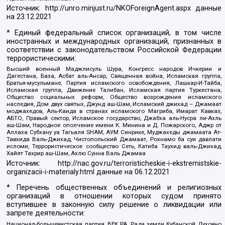
Источник:
http://unro.minjust.ru/NKOForeignAgent.aspx
данные
на
23.12.2021
* Единый федеральный список организаций, в том числе
иностранных и международных организаций, признанных в
соответствии с законодательством Российской Федерации
террористическими:
Высший военный Маджлисуль Шура, Конгресс народов Ичкерии и
Дагестана, База, Асбат аль-Ансар, Священная война, Исламская группа,
Братья-мусульмане, Партия исламского освобождения, Лашкар-И-Тайба,
Исламская группа, Движение Талибан, Исламская партия Туркестана,
Общество социальных реформ, Общество возрождения исламского
наследия, Дом двух святых, Джунд аш-Шам, Исламский джихад – Джамаат
моджахедов, Аль-Каида в странах исламского Магриба, Имарат Кавказ,
АБТО, Правый сектор, Исламское государство, Джабха аль-Нусра ли-Ахль
аш-Шам, Народное ополчение имени К. Минина и Д. Пожарского, Аджр от
Аллаха Субхану уа Тагьаля SHAM, АУМ Синрике, Муджахеды джамаата Ат-
Тавхида Валь-Джихад, Чистопольский Джамаат, Рохнамо ба суи давлати
исломи, Террористическое сообщество Сеть, Катиба Таухид валь-Джихад,
Хайят Тахрир аш-Шам, Ахлю Сунна Валь Джамаа
Источник:
http://nac.gov.ru/terroristicheskie-i-ekstremistskie-
organizacii-i-materialy.html
данные на
06.12.2021
* Перечень общественных объединений и религиозных
организаций в отношении которых судом принято
вступившее в законную силу решение о ликвидации или
запрете деятельности:
Национал-большевистская партия, ВЕК РА, Рада земли Кубанской Духовно