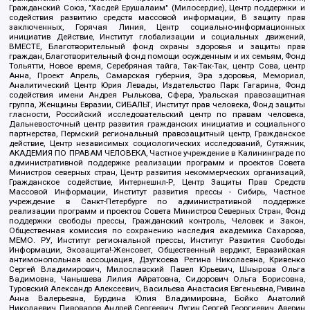
Гражданский Союз, "Хасдей Ерушалаим" (Милосердие), Центр поддержки и
содействия развитию средств массовой информации, В защиту прав
заключенных, Горячая Линия, Центр социально-информационных
инициатив Действие, Институт глобализации и социальных движений,
ВМЕСТЕ, Благотворительный фонд охраны здоровья и защиты прав
граждан, Благотворительный фонд помощи осужденным и их семьям, Фонд
Тольятти, Новое время, Серебряная тайга, Так-Так-Так, центр Сова, центр
Анна, Проект Апрель, Самарская губерния, Эра здоровья, Мемориал,
Аналитический Центр Юрия Левады, Издательство Парк Гагарина, Фонд
содействия имени Андрея Рылькова, Сфера, Уральская правозащитная
группа, Женщины Евразии, СИБАЛЬТ, Институт прав человека, Фонд защиты
гласности, Российский исследовательский центр по правам человека,
Дальневосточный центр развития гражданских инициатив и социального
партнерства, Пермский региональный правозащитный центр, Гражданское
действие, Центр независимых социологических исследований, Сутяжник,
АКАДЕМИЯ ПО ПРАВАМ ЧЕЛОВЕКА, Частное учреждение в Калининграде по
административной поддержке реализации программ и проектов Совета
Министров северных стран, Центр развития некоммерческих организаций,
Гражданское содействие, Интернешнл-Р, Центр Защиты Прав Средств
Массовой Информации, Институт развития прессы - Сибирь, Частное
учреждение в Санкт-Петербурге по административной поддержке
реализации программ и проектов Совета Министров Северных Стран, Фонд
поддержки свободы прессы, Гражданский контроль, Человек и Закон,
Общественная комиссия по сохранению наследия академика Сахарова,
МЕМО. РУ, Институт региональной прессы, Институт Развития Свободы
Информации, Экозащита!-Женсовет, Общественный вердикт, Евразийская
антимонопольная ассоциация, Дзугкоева Регина Николаевна, Кривенко
Сергей Владимирович, Милославский Павел Юрьевич, Шнырова Ольга
Вадимовна, Чанышева Лилия Айратовна, Сидорович Ольга Борисовна,
Туровский Александр Алексеевич, Васильева Анастасия Евгеньевна, Ривина
Анна Валерьевна, Бурдина Юлия Владимировна, Бойко Анатолий
Николаевич, Пивоваров Андрей Сергеевич, Дугин Сергей Георгиевич, Аверин