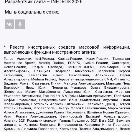
Разработчик сайта –
INFOROS
2026
Мы в социальных сетях:
* Реестр иностранных средств массовой информации,
выполняющих функции иностранного агента:
Голос Америки, Idel.Реалии, Кавказ.Реалии, Крым.Реалии, Телеканал
Настоящее Время, Azatliq Radiosi, PCE/PC, Сибирь.Реалии, Фактограф,
Север.Реалии, Радио Свобода, MEDIUM-ORIENT, Пономарев Лев
Александрович, Савицкая Людмила Алексеевна, Маркелов Сергей
Евгеньевич, Камалягин Денис Николаевич, Апахончич Дарья
Александровна, Medusa Project, Первое антикоррупционное СМИ, VTimes.io,
Баданин Роман Сергеевич, Гликин Максим Александрович, Маняхин Петр
Борисович, Ярош Юлия Петровна, Чуракова Ольга Владимировна,
Железнова Мария Михайловна, Лукьянова Юлия Сергеевна, Маетная
Елизавета Витальевна, The Insider SIA, Рубин Михаил Аркадьевич, Гройсман
Софья Романовна, Рождественский Илья Дмитриевич, Апухтина Юлия
Владимировна, Постернак Алексей Евгеньевич, Телеканал Дождь, Петров
Степан Юрьевич, Istories fonds, Шмагун Олеся Валентиновна, Мароховская
Алеся Алексеевна, Долинина Ирина Николаевна, Шлейнов Роман Юрьевич,
Анин Роман Александрович, Великовский Дмитрий Александрович,
Альтаир 2021, Ромашки монолит, Главный редактор 2021, Вега 2021, Важные
иноагенты, Каткова Вероника Вячеславовна, Карезина Инна Павловна,
Кузьмина Людмила Гавриловна, Костылева Полина Владимировна, Лютов