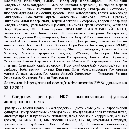
Александр Иванович, Жилкин Владимир Владимирович, Жилинский
Владимир Александрович, Тихонов Михаил Сергеевич, Пискунов Сергей
Евгеньевич, Ковин Виталий Сергеевич, Кильтау Екатерина Викторовна,
Любарев Аркадий Ефимович, Гурман Юрий Альбертович, Грезев Александр
Викторович, Важенков Артем Валерьевич, Иванова София Юрьевна,
Пигалкин Илья Валерьевич, Петров Алексей Викторович, Егоров Владимир
Владимирович, Гусев Андрей Юрьевич, Смирнов Сергей Сергеевич, Верзилов
Петр Юрьевич, ЗП, Зона права, ЖУРНАЛИСТ-ИНОСТРАННЫЙ АГЕНТ,
Вольтская Татьяна Анатольевна, Клепиковская Екатерина Дмитриевна,
Сотников Даниил Владимирович, Захаров Андрей Вячеславович, Симонов
Евгений Алексеевич, Сурначева Елизавета Дмитриевна, Соловьева Елена
Анатольевна, Арапова Галина Юрьевна, Перл Роман Александрович, МЕМО,
Mason G.E.S. Anonymous Foundation, Stichting Bellingcat, Якутия – Наше
Мнение, Москоу диджитал медиа, РС-Балт, Заговора Максим
Александрович, Ветошкина Валерия Валерьевна, Павлов Иван Юрьевич,
Скворцова Елена Сергеевна, Оленичев Максим Владимирович, Как бы
инагент, Кочетков Игорь Викторович, Иркутский союз библиофилов, Честные
выборы, Нобелевский призыв, Еланчик Олег Александрович, Григорьева
Алина Александровна, Григорьев Андрей Валерьевич , Гималова Регина
Эмилевна, Хисамова Регина Фаритовна
Источник:
https://minjust.gov.ru/ru/documents/7755/
данные на
03.12.2021
* Сведения реестра НКО, выполняющих функции
иностранного агента:
Гражданин.Армия.Право, Нижегородский центр немецкой и европейской
культуры, Центр гендерных исследований, Фонд защиты прав граждан Штаб,
Институт права и публичной политики, Фонд борьбы с коррупцией, Альянс
врачей, НАСИЛИЮ.НЕТ, Мы против СПИДа, СВЕЧА, Открытый Петербург,
Гуманитарное действие, Лига Избирателей, Правовая инициатива,
Гражданская инициатива против экологической преступности,