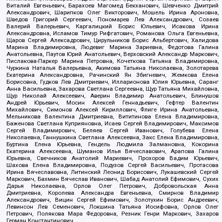
Виталий Евгеньевич, Барахоев Магомед Бекханович, Шевченко Дмитрий
Александрович, Шарипков Олег Викторович, Мошель Ирина Ароновна,
Шведов Григорий Сергеевич, Пономарев Лев Александрович, Созаев
Валерий Валерьевич, Каргалицкий Борис Юльевич, Исакова Ирина
Александровна, Исламов Тимур Рифгатович, Романова Ольга Евгеньевна,
Щаров Сергей Алексадрович, Цирульников Борис Альбертович, Халидова
Марина Владимировна, Людевиг Марина Зариевна, Федотова Галина
Анатольевна, Паутов Юрий Анатольевич, Верховский Александр Маркович,
Пислакова-Паркер Марина Петровна, Кочеткова Татьяна Владимировна,
Чуркина Наталья Валерьевна, Акимова Татьяна Николаевна, Золотарева
Екатерина Александровна, Рачинский Ян Збигневич, Жемкова Елена
Борисовна, Гудков Лев Дмитриевич, Илларионова Юлия Юрьевна, Саранг
Анна Васильевна, Захарова Светлана Сергеевна, Щур Татьяна Михайловна,
Щур Николай Алексеевич, Аверин Владимир Анатольевич, Блинушов
Андрей Юрьевич, Мосин Алексей Геннадьевич, Гефтер Валентин
Михайлович, Симонов Алексей Кириллович, Флиге Ирина Анатольевна,
Мельникова Валентина Дмитриевна, Вититинова Елена Владимировна,
Баженова Светлана Куприяновна, Исаев Сергей Владимирович, Максимов
Сергей Владимирович, Беляев Сергей Иванович, Голубева Елена
Николаевна, Ганнушкина Светлана Алексеевна, Закс Елена Владимировна,
Буртина Елена Юрьевна, Гендель Людмила Залмановна, Кокорина
Екатерина Алексеевна, Шуманов Илья Вячеславович, Арапова Галина
Юрьевна, Свечников Анатолий Мариевич, Прохоров Вадим Юрьевич,
Шахова Елена Владимировна, Подузов Сергей Васильевич, Протасова
Ирина Вячеславовна, Литинский Леонид Борисович, Лукашевский Сергей
Маркович, Бахмин Вячеслав Иванович, Шабад Анатолий Ефимович, Сухих
Дарья Николаевна, Орлов Олег Петрович, Добровольская Анна
Дмитриевна, Королева Александра Евгеньевна, Смирнов Владимир
Александрович, Вицин Сергей Ефимович, Золотухин Борис Андреевич,
Левинсон Лев Семенович, Локшина Татьяна Иосифовна, Орлов Олег
Петрович, Полякова Мара Федоровна, Резник Генри Маркович, Захаров
Герман Константинович