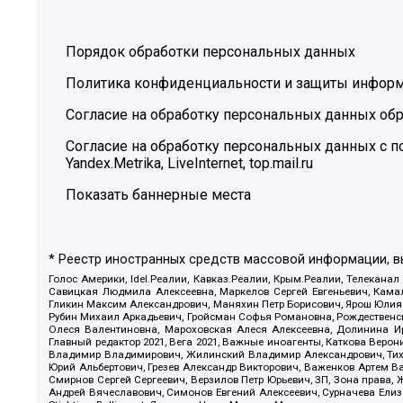
Порядок обработки персональных данных
Политика конфиденциальности и защиты инфор
Согласие на обработку персональных данных обр
Согласие на обработку персональных данных с
Yandex.Metrika, LiveInternet, top.mail.ru
Показать баннерные места
* Реестр иностранных средств массовой информации, 
Голос Америки, Idel.Реалии, Кавказ.Реалии, Крым.Реалии, Телеканал
Савицкая Людмила Алексеевна, Маркелов Сергей Евгеньевич, Камал
Гликин Максим Александрович, Маняхин Петр Борисович, Ярош Юлия П
Рубин Михаил Аркадьевич, Гройсман Софья Романовна, Рождественски
Олеся Валентиновна, Мароховская Алеся Алексеевна, Долинина И
Главный редактор 2021, Вега 2021, Важные иноагенты, Каткова Вер
Владимир Владимирович, Жилинский Владимир Александрович, Тихон
Юрий Альбертович, Грезев Александр Викторович, Важенков Артем В
Смирнов Сергей Сергеевич, Верзилов Петр Юрьевич, ЗП, Зона прав
Андрей Вячеславович, Симонов Евгений Алексеевич, Сурначева Елиз