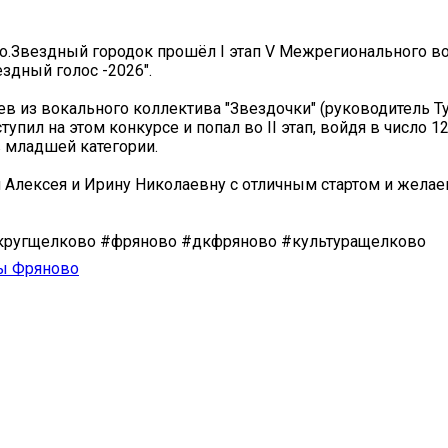
г.о.Звездный городок прошёл I этап V Межрегионального в
ездный голос -2026".
ев из вокального коллектива "Звездочки" (руководитель Туч
упил на этом конкурсе и попал во II этап, войдя в число 12
 младшей категории.
Алексея и Ирину Николаевну с отличным стартом и желаем
кругщелково #фряново #дкфряново #культуращелково
ы Фряново