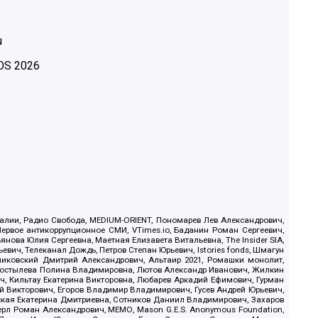
u
OS
2026
.Реалии, Радио Свобода, MEDIUM-ORIENT, Пономарев Лев Александрович,
ервое антикоррупционное СМИ, VTimes.io, Баданин Роман Сергеевич,
ова Юлия Сергеевна, Маетная Елизавета Витальевна, The Insider SIA,
ич, Телеканал Дождь, Петров Степан Юрьевич, Istories fonds, Шмагун
иковский Дмитрий Александрович, Альтаир 2021, Ромашки монолит,
, Костылева Полина Владимировна, Лютов Александр Иванович, Жилкин
, Кильтау Екатерина Викторовна, Любарев Аркадий Ефимович, Гурман
й Викторович, Егоров Владимир Владимирович, Гусев Андрей Юрьевич,
ская Екатерина Дмитриевна, Сотников Даниил Владимирович, Захаров
ерл Роман Александрович, МЕМО, Mason G.E.S. Anonymous Foundation,