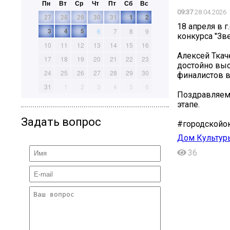
Пн
Вт
Ср
Чт
Пт
Сб
Вс
09:37
28.04.2026
27
28
29
30
31
1
2
18 апреля в 
3
4
5
6
7
8
9
конкурса "Зв
10
11
12
13
14
15
16
Алексей Ткач
17
18
19
20
21
22
23
достойно выст
24
25
26
27
28
29
30
финалистов в
31
1
2
3
4
5
6
Поздравляем 
этапе.
Задать вопрос
#городскойо
Дом Культур
36