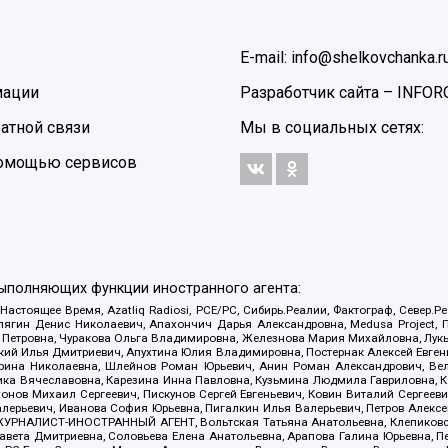
E-mail: info@shelkovchanka.r
мации
Разработчик сайта –
INFOR
атной связи
Мы в социальных сетях:
 помощью сервисов
выполняющих функции иностранного агента:
 Настоящее Время, Azatliq Radiosi, PCE/PC, Сибирь.Реалии, Фактограф, Север
ягин Денис Николаевич, Апахончич Дарья Александровна, Medusa Project, П
етровна, Чуракова Ольга Владимировна, Железнова Мария Михайловна, Лукьян
й Илья Дмитриевич, Апухтина Юлия Владимировна, Постернак Алексей Евгеньев
рина Николаевна, Шлейнов Роман Юрьевич, Анин Роман Александрович, Вел
оника Вячеславовна, Карезина Инна Павловна, Кузьмина Людмила Гавриловна
ов Михаил Сергеевич, Пискунов Сергей Евгеньевич, Ковин Виталий Сергеевич
алерьевич, Иванова София Юрьевна, Пигалкин Илья Валерьевич, Петров Алексе
а, ЖУРНАЛИСТ-ИНОСТРАННЫЙ АГЕНТ, Вольтская Татьяна Анатольевна, Клепиков
авета Дмитриевна, Соловьева Елена Анатольевна, Арапова Галина Юрьевна, П