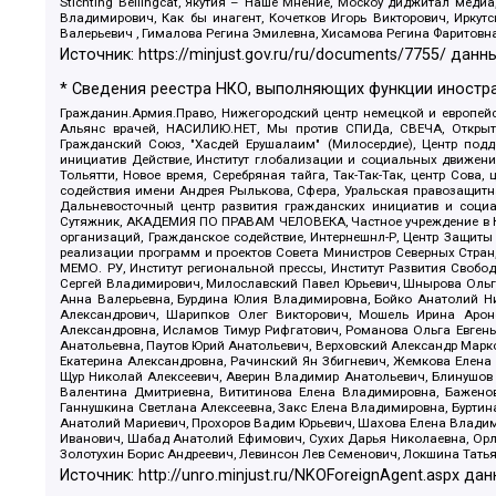
Stichting Bellingcat, Якутия – Наше Мнение, Москоу диджитал мед
Владимирович, Как бы инагент, Кочетков Игорь Викторович, Иркут
Валерьевич , Гималова Регина Эмилевна, Хисамова Регина Фаритовн
Источник:
https://minjust.gov.ru/ru/documents/7755/
данны
* Сведения реестра НКО, выполняющих функции иностра
Гражданин.Армия.Право, Нижегородский центр немецкой и европейск
Альянс врачей, НАСИЛИЮ.НЕТ, Мы против СПИДа, СВЕЧА, Открытый
Гражданский Союз, "Хасдей Ерушалаим" (Милосердие), Центр под
инициатив Действие, Институт глобализации и социальных движен
Тольятти, Новое время, Серебряная тайга, Так-Так-Так, центр Сова
содействия имени Андрея Рылькова, Сфера, Уральская правозащитна
Дальневосточный центр развития гражданских инициатив и социа
Сутяжник, АКАДЕМИЯ ПО ПРАВАМ ЧЕЛОВЕКА, Частное учреждение в Ка
организаций, Гражданское содействие, Интернешнл-Р, Центр Защиты
реализации программ и проектов Совета Министров Северных Стран
МЕМО. РУ, Институт региональной прессы, Институт Развития Своб
Сергей Владимирович, Милославский Павел Юрьевич, Шнырова Ольга
Анна Валерьевна, Бурдина Юлия Владимировна, Бойко Анатолий Ник
Александрович, Шарипков Олег Викторович, Мошель Ирина Ароно
Александровна, Исламов Тимур Рифгатович, Романова Ольга Евгень
Анатольевна, Паутов Юрий Анатольевич, Верховский Александр Марк
Екатерина Александровна, Рачинский Ян Збигневич, Жемкова Елена 
Щур Николай Алексеевич, Аверин Владимир Анатольевич, Блинушов 
Валентина Дмитриевна, Вититинова Елена Владимировна, Баженов
Ганнушкина Светлана Алексеевна, Закс Елена Владимировна, Буртин
Анатолий Мариевич, Прохоров Вадим Юрьевич, Шахова Елена Владими
Иванович, Шабад Анатолий Ефимович, Сухих Дарья Николаевна, Орл
Золотухин Борис Андреевич, Левинсон Лев Семенович, Локшина Тать
Источник:
http://unro.minjust.ru/NKOForeignAgent.aspx
дан