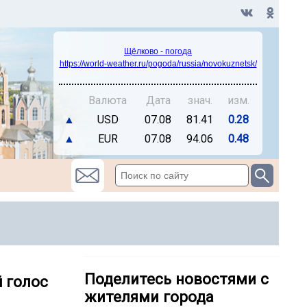
Щёлково - погода
https://world-weather.ru/pogoda/russia/novokuznetsk/
Валюта
Дата
знач.
изм.
▲
USD
07.08
81.41
0.28
▲
EUR
07.08
94.06
0.48
Поделитесь новостями с
 голос
жителями города