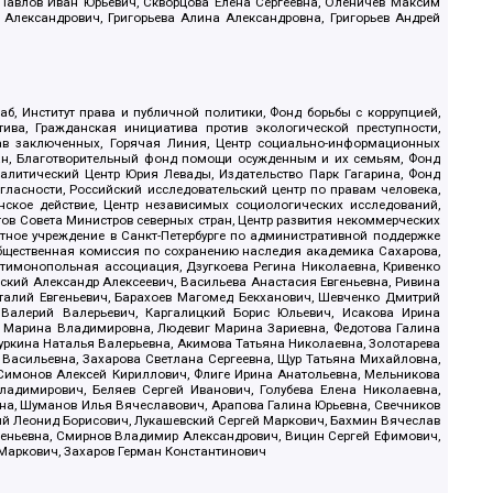
, Павлов Иван Юрьевич, Скворцова Елена Сергеевна, Оленичев Максим
 Александрович, Григорьева Алина Александровна, Григорьев Андрей
б, Институт права и публичной политики, Фонд борьбы с коррупцией,
ива, Гражданская инициатива против экологической преступности,
рав заключенных, Горячая Линия, Центр социально-информационных
дан, Благотворительный фонд помощи осужденным и их семьям, Фонд
 Аналитический Центр Юрия Левады, Издательство Парк Гагарина, Фонд
гласности, Российский исследовательский центр по правам человека,
ское действие, Центр независимых социологических исследований,
в Совета Министров северных стран, Центр развития некоммерческих
стное учреждение в Санкт-Петербурге по административной поддержке
Общественная комиссия по сохранению наследия академика Сахарова,
нтимонопольная ассоциация, Дзугкоева Регина Николаевна, Кривенко
кий Александр Алексеевич, Васильева Анастасия Евгеньевна, Ривина
италий Евгеньевич, Барахоев Магомед Бекханович, Шевченко Дмитрий
 Валерий Валерьевич, Каргалицкий Борис Юльевич, Исакова Ирина
ва Марина Владимировна, Людевиг Марина Зариевна, Федотова Галина
уркина Наталья Валерьевна, Акимова Татьяна Николаевна, Золотарева
 Васильевна, Захарова Светлана Сергеевна, Щур Татьяна Михайловна,
 Симонов Алексей Кириллович, Флиге Ирина Анатольевна, Мельникова
адимирович, Беляев Сергей Иванович, Голубева Елена Николаевна,
вна, Шуманов Илья Вячеславович, Арапова Галина Юрьевна, Свечников
ий Леонид Борисович, Лукашевский Сергей Маркович, Бахмин Вячеслав
геньевна, Смирнов Владимир Александрович, Вицин Сергей Ефимович,
 Маркович, Захаров Герман Константинович