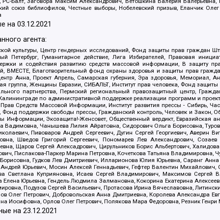
иа, РС-Балт, Заговора Максим Александрович, Ветошкина Валерия Валерьевна
ский союз библиофилов, Честные выборы, Нобелевский призыв, Еланчик Олег
а
е на
03.12.2021
нного агента:
ой культуры, Центр гендерных исследований, Фонд защиты прав граждан Шта
 Петербург, Гуманитарное действие, Лига Избирателей, Правовая инициат
держки и содействия развитию средств массовой информации, В защиту п
ий, ВМЕСТЕ, Благотворительный фонд охраны здоровья и защиты прав граж
, центр Анна, Проект Апрель, Самарская губерния, Эра здоровья, Мемориал,
я группа, Женщины Евразии, СИБАЛЬТ, Институт прав человека, Фонд защиты 
льного партнерства, Пермский региональный правозащитный центр, Граждан
лининграде по административной поддержке реализации программ и проекто
 Прав Средств Массовой Информации, Институт развития прессы - Сибирь, Ча
, Фонд поддержки свободы прессы, Гражданский контроль, Человек и Закон, 
оды Информации, Экозащита!-Женсовет, Общественный вердикт, Евразийская а
 Вадимовна, Чанышева Лилия Айратовна, Сидорович Ольга Борисовна, Туровс
олаевич, Пивоваров Андрей Сергеевич, Дугин Сергей Георгиевич, Аверин В
вна, Шведов Григорий Сергеевич, Пономарев Лев Александрович, Созаев
евна, Щаров Сергей Алексадрович, Цирульников Борис Альбертович, Халидо
ович, Пислакова-Паркер Марина Петровна, Кочеткова Татьяна Владимировна, Ч
Борисовна, Гудков Лев Дмитриевич, Илларионова Юлия Юрьевна, Саранг Анна
Андрей Юрьевич, Мосин Алексей Геннадьевич, Гефтер Валентин Михайлович,
а Светлана Куприяновна, Исаев Сергей Владимирович, Максимов Сергей Вл
а Елена Юрьевна, Гендель Людмила Залмановна, Кокорина Екатерина Алексее
ровна, Подузов Сергей Васильевич, Протасова Ирина Вячеславовна, Литинск
ов Олег Петрович, Добровольская Анна Дмитриевна, Королева Александра Ев
яна Иосифовна, Орлов Олег Петрович, Полякова Мара Федоровна, Резник Генри
ные на
23.12.2021