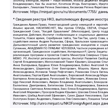
Stichting Bellingcat, Якутия – Наше Мнение, Москоу диджитал мед
Владимирович, Как бы инагент, Кочетков Игорь Викторович, Иркут
Валерьевич , Гималова Регина Эмилевна, Хисамова Регина Фаритовн
Источник:
https://minjust.gov.ru/ru/documents/7755/
данны
* Сведения реестра НКО, выполняющих функции иностра
Гражданин.Армия.Право, Нижегородский центр немецкой и европейск
Альянс врачей, НАСИЛИЮ.НЕТ, Мы против СПИДа, СВЕЧА, Открытый
Гражданский Союз, "Хасдей Ерушалаим" (Милосердие), Центр под
инициатив Действие, Институт глобализации и социальных движен
Тольятти, Новое время, Серебряная тайга, Так-Так-Так, центр Сова
содействия имени Андрея Рылькова, Сфера, Уральская правозащитна
Дальневосточный центр развития гражданских инициатив и социа
Сутяжник, АКАДЕМИЯ ПО ПРАВАМ ЧЕЛОВЕКА, Частное учреждение в Ка
организаций, Гражданское содействие, Интернешнл-Р, Центр Защиты
реализации программ и проектов Совета Министров Северных Стран
МЕМО. РУ, Институт региональной прессы, Институт Развития Своб
Сергей Владимирович, Милославский Павел Юрьевич, Шнырова Ольга
Анна Валерьевна, Бурдина Юлия Владимировна, Бойко Анатолий Ник
Александрович, Шарипков Олег Викторович, Мошель Ирина Ароно
Александровна, Исламов Тимур Рифгатович, Романова Ольга Евгень
Анатольевна, Паутов Юрий Анатольевич, Верховский Александр Марк
Екатерина Александровна, Рачинский Ян Збигневич, Жемкова Елена 
Щур Николай Алексеевич, Аверин Владимир Анатольевич, Блинушов 
Валентина Дмитриевна, Вититинова Елена Владимировна, Баженов
Ганнушкина Светлана Алексеевна, Закс Елена Владимировна, Буртин
Анатолий Мариевич, Прохоров Вадим Юрьевич, Шахова Елена Владими
Иванович, Шабад Анатолий Ефимович, Сухих Дарья Николаевна, Орл
Золотухин Борис Андреевич, Левинсон Лев Семенович, Локшина Тать
Источник:
http://unro.minjust.ru/NKOForeignAgent.aspx
дан