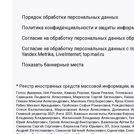
Порядок обработки персональных данных
Политика конфиденциальности и защиты инфор
Согласие на обработку персональных данных обр
Согласие на обработку персональных данных с
Yandex.Metrika, LiveInternet, top.mail.ru
Показать баннерные места
* Реестр иностранных средств массовой информации, 
Голос Америки, Idel.Реалии, Кавказ.Реалии, Крым.Реалии, Телеканал
Савицкая Людмила Алексеевна, Маркелов Сергей Евгеньевич, Камал
Гликин Максим Александрович, Маняхин Петр Борисович, Ярош Юлия П
Рубин Михаил Аркадьевич, Гройсман Софья Романовна, Рождественски
Олеся Валентиновна, Мароховская Алеся Алексеевна, Долинина И
Главный редактор 2021, Вега 2021, Важные иноагенты, Каткова Вер
Владимир Владимирович, Жилинский Владимир Александрович, Тихон
Юрий Альбертович, Грезев Александр Викторович, Важенков Артем В
Смирнов Сергей Сергеевич, Верзилов Петр Юрьевич, ЗП, Зона прав
Андрей Вячеславович, Симонов Евгений Алексеевич, Сурначева Елиз