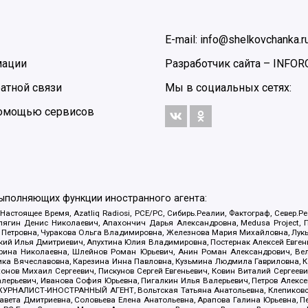
E-mail: info@shelkovchanka.r
мации
Разработчик сайта –
INFOR
атной связи
Мы в социальных сетях:
 помощью сервисов
выполняющих функции иностранного агента:
 Настоящее Время, Azatliq Radiosi, PCE/PC, Сибирь.Реалии, Фактограф, Север
ягин Денис Николаевич, Апахончич Дарья Александровна, Medusa Project, П
етровна, Чуракова Ольга Владимировна, Железнова Мария Михайловна, Лукьян
й Илья Дмитриевич, Апухтина Юлия Владимировна, Постернак Алексей Евгеньев
рина Николаевна, Шлейнов Роман Юрьевич, Анин Роман Александрович, Вел
оника Вячеславовна, Карезина Инна Павловна, Кузьмина Людмила Гавриловна
ов Михаил Сергеевич, Пискунов Сергей Евгеньевич, Ковин Виталий Сергеевич
алерьевич, Иванова София Юрьевна, Пигалкин Илья Валерьевич, Петров Алексе
а, ЖУРНАЛИСТ-ИНОСТРАННЫЙ АГЕНТ, Вольтская Татьяна Анатольевна, Клепиков
авета Дмитриевна, Соловьева Елена Анатольевна, Арапова Галина Юрьевна, П