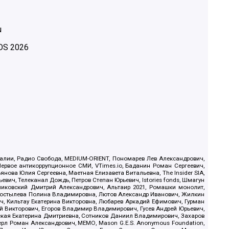
u
OS
2026
.Реалии, Радио Свобода, MEDIUM-ORIENT, Пономарев Лев Александрович,
ервое антикоррупционное СМИ, VTimes.io, Баданин Роман Сергеевич,
ова Юлия Сергеевна, Маетная Елизавета Витальевна, The Insider SIA,
ич, Телеканал Дождь, Петров Степан Юрьевич, Istories fonds, Шмагун
иковский Дмитрий Александрович, Альтаир 2021, Ромашки монолит,
, Костылева Полина Владимировна, Лютов Александр Иванович, Жилкин
, Кильтау Екатерина Викторовна, Любарев Аркадий Ефимович, Гурман
й Викторович, Егоров Владимир Владимирович, Гусев Андрей Юрьевич,
ская Екатерина Дмитриевна, Сотников Даниил Владимирович, Захаров
ерл Роман Александрович, МЕМО, Mason G.E.S. Anonymous Foundation,