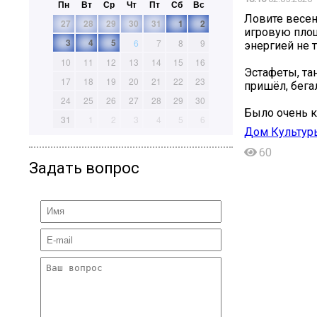
Пн
Вт
Ср
Чт
Пт
Сб
Вс
Ловите весен
27
28
29
30
31
1
2
игровую площ
3
4
5
6
7
8
9
энергией не т
10
11
12
13
14
15
16
Эстафеты, та
17
18
19
20
21
22
23
пришёл, бега
24
25
26
27
28
29
30
Было очень к
31
1
2
3
4
5
6
Дом Культур
60
Задать вопрос