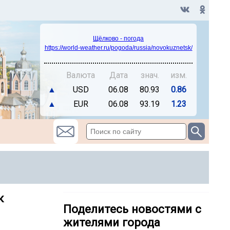
Щёлково - погода
https://world-weather.ru/pogoda/russia/novokuznetsk/
Валюта
Дата
знач.
изм.
▲
USD
06.08
80.93
0.86
▲
EUR
06.08
93.19
1.23
к
Поделитесь новостями с
жителями города