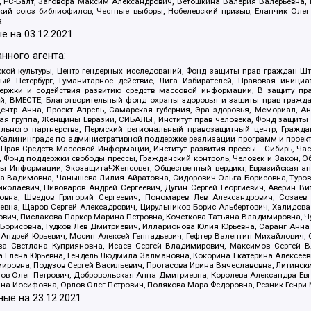
иа, РС-Балт, Заговора Максим Александрович, Ветошкина Валерия Валерьевна
ский союз библиофилов, Честные выборы, Нобелевский призыв, Еланчик Олег
а
е на
03.12.2021
нного агента:
ой культуры, Центр гендерных исследований, Фонд защиты прав граждан Шта
 Петербург, Гуманитарное действие, Лига Избирателей, Правовая инициат
держки и содействия развитию средств массовой информации, В защиту п
ий, ВМЕСТЕ, Благотворительный фонд охраны здоровья и защиты прав граж
, центр Анна, Проект Апрель, Самарская губерния, Эра здоровья, Мемориал,
я группа, Женщины Евразии, СИБАЛЬТ, Институт прав человека, Фонд защиты 
льного партнерства, Пермский региональный правозащитный центр, Граждан
лининграде по административной поддержке реализации программ и проекто
 Прав Средств Массовой Информации, Институт развития прессы - Сибирь, Ча
, Фонд поддержки свободы прессы, Гражданский контроль, Человек и Закон, 
оды Информации, Экозащита!-Женсовет, Общественный вердикт, Евразийская а
 Вадимовна, Чанышева Лилия Айратовна, Сидорович Ольга Борисовна, Туровс
олаевич, Пивоваров Андрей Сергеевич, Дугин Сергей Георгиевич, Аверин В
вна, Шведов Григорий Сергеевич, Пономарев Лев Александрович, Созаев
евна, Щаров Сергей Алексадрович, Цирульников Борис Альбертович, Халидо
ович, Пислакова-Паркер Марина Петровна, Кочеткова Татьяна Владимировна, Ч
Борисовна, Гудков Лев Дмитриевич, Илларионова Юлия Юрьевна, Саранг Анна
Андрей Юрьевич, Мосин Алексей Геннадьевич, Гефтер Валентин Михайлович,
а Светлана Куприяновна, Исаев Сергей Владимирович, Максимов Сергей Вл
а Елена Юрьевна, Гендель Людмила Залмановна, Кокорина Екатерина Алексее
ровна, Подузов Сергей Васильевич, Протасова Ирина Вячеславовна, Литинск
ов Олег Петрович, Добровольская Анна Дмитриевна, Королева Александра Ев
яна Иосифовна, Орлов Олег Петрович, Полякова Мара Федоровна, Резник Генри
ные на
23.12.2021