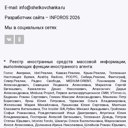
E-mail: info@shelkovchanka.ru
Разработчик сайта –
INFOROS
2026
Мы в социальных сетях:
* Реестр иностранных средств массовой информации,
выполняющих функции иностранного агента:
Голос Америки, Idel.Реалии, Кавказ.Реалии, Крым.Реалии, Телеканал
Настоящее Время, Azatliq Radiosi, PCE/PC, Сибирь.Реалии, Фактограф,
Север.Реалии, Радио Свобода, MEDIUM-ORIENT, Пономарев Лев
Александрович, Савицкая Людмила Алексеевна, Маркелов Сергей
Евгеньевич, Камалягин Денис Николаевич, Апахончич Дарья
Александровна, Medusa Project, Первое антикоррупционное СМИ, VTimes.io,
Баданин Роман Сергеевич, Гликин Максим Александрович, Маняхин Петр
Борисович, Ярош Юлия Петровна, Чуракова Ольга Владимировна,
Железнова Мария Михайловна, Лукьянова Юлия Сергеевна, Маетная
Елизавета Витальевна, The Insider SIA, Рубин Михаил Аркадьевич, Гройсман
Софья Романовна, Рождественский Илья Дмитриевич, Апухтина Юлия
Владимировна, Постернак Алексей Евгеньевич, Телеканал Дождь, Петров
Степан Юрьевич, Istories fonds, Шмагун Олеся Валентиновна, Мароховская
Алеся Алексеевна, Долинина Ирина Николаевна, Шлейнов Роман Юрьевич,