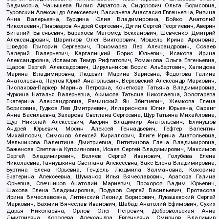
Вадимовна, Чанышева Лилия Айратовна, Сидорович Ольга Борисовна,
Туровский Александр Алексеевич, Васильева Анастасия Евгеньевна, Ривина
Анна Валерьевна, Бурдина Юлия Владимировна, Бойко Анатолий
Николаевич, Пивоваров Андрей Сергеевич, Дугин Сергей Георгиевич, Аверин
Виталий Евгеньевич, Барахоев Магомед Бекханович, Шевченко Дмитрий
Александрович, Шарипков Олег Викторович, Мошель Ирина Ароновна,
Шведов Григорий Сергеевич, Пономарев Лев Александрович, Созаев
Валерий Валерьевич, Каргалицкий Борис Юльевич, Исакова Ирина
Александровна, Исламов Тимур Рифгатович, Романова Ольга Евгеньевна,
Щаров Сергей Алексадрович, Цирульников Борис Альбертович, Халидова
Марина Владимировна, Людевиг Марина Зариевна, Федотова Галина
Анатольевна, Паутов Юрий Анатольевич, Верховский Александр Маркович,
Пислакова-Паркер Марина Петровна, Кочеткова Татьяна Владимировна,
Чуркина Наталья Валерьевна, Акимова Татьяна Николаевна, Золотарева
Екатерина Александровна, Рачинский Ян Збигневич, Жемкова Елена
Борисовна, Гудков Лев Дмитриевич, Илларионова Юлия Юрьевна, Саранг
Анна Васильевна, Захарова Светлана Сергеевна, Щур Татьяна Михайловна,
Щур Николай Алексеевич, Аверин Владимир Анатольевич, Блинушов
Андрей Юрьевич, Мосин Алексей Геннадьевич, Гефтер Валентин
Михайлович, Симонов Алексей Кириллович, Флиге Ирина Анатольевна,
Мельникова Валентина Дмитриевна, Вититинова Елена Владимировна,
Баженова Светлана Куприяновна, Исаев Сергей Владимирович, Максимов
Сергей Владимирович, Беляев Сергей Иванович, Голубева Елена
Николаевна, Ганнушкина Светлана Алексеевна, Закс Елена Владимировна,
Буртина Елена Юрьевна, Гендель Людмила Залмановна, Кокорина
Екатерина Алексеевна, Шуманов Илья Вячеславович, Арапова Галина
Юрьевна, Свечников Анатолий Мариевич, Прохоров Вадим Юрьевич,
Шахова Елена Владимировна, Подузов Сергей Васильевич, Протасова
Ирина Вячеславовна, Литинский Леонид Борисович, Лукашевский Сергей
Маркович, Бахмин Вячеслав Иванович, Шабад Анатолий Ефимович, Сухих
Дарья Николаевна, Орлов Олег Петрович, Добровольская Анна
Дмитриевна, Королева Александра Евгеньевна, Смирнов Владимир