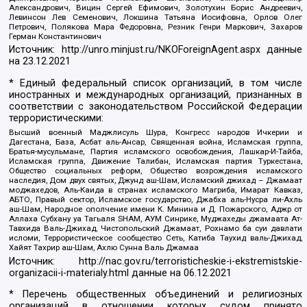
Александрович, Вицин Сергей Ефимович, Золотухин Борис Андреевич,
Левинсон Лев Семенович, Локшина Татьяна Иосифовна, Орлов Олег
Петрович, Полякова Мара Федоровна, Резник Генри Маркович, Захаров
Герман Константинович
Источник:
http://unro.minjust.ru/NKOForeignAgent.aspx
данные
на
23.12.2021
* Единый федеральный список организаций, в том числе
иностранных и международных организаций, признанных в
соответствии с законодательством Российской Федерации
террористическими:
Высший военный Маджлисуль Шура, Конгресс народов Ичкерии и
Дагестана, База, Асбат аль-Ансар, Священная война, Исламская группа,
Братья-мусульмане, Партия исламского освобождения, Лашкар-И-Тайба,
Исламская группа, Движение Талибан, Исламская партия Туркестана,
Общество социальных реформ, Общество возрождения исламского
наследия, Дом двух святых, Джунд аш-Шам, Исламский джихад – Джамаат
моджахедов, Аль-Каида в странах исламского Магриба, Имарат Кавказ,
АБТО, Правый сектор, Исламское государство, Джабха аль-Нусра ли-Ахль
аш-Шам, Народное ополчение имени К. Минина и Д. Пожарского, Аджр от
Аллаха Субхану уа Тагьаля SHAM, АУМ Синрике, Муджахеды джамаата Ат-
Тавхида Валь-Джихад, Чистопольский Джамаат, Рохнамо ба суи давлати
исломи, Террористическое сообщество Сеть, Катиба Таухид валь-Джихад,
Хайят Тахрир аш-Шам, Ахлю Сунна Валь Джамаа
Источник:
http://nac.gov.ru/terroristicheskie-i-ekstremistskie-
organizacii-i-materialy.html
данные на
06.12.2021
* Перечень общественных объединений и религиозных
организаций в отношении которых судом принято