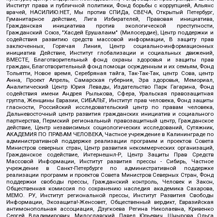
Институт права и публичной политики, Фонд борьбы с коррупцией, Альянс
врачей, НАСИЛИЮ.НЕТ, Мы против СПИДа, СВЕЧА, Открытый Петербург,
Гуманитарное действие, Лига Избирателей, Правовая инициатива,
Гражданская инициатива против экологической преступности,
Гражданский Союз, "Хасдей Ерушалаим" (Милосердие), Центр поддержки и
содействия развитию средств массовой информации, В защиту прав
заключенных, Горячая Линия, Центр социально-информационных
инициатив Действие, Институт глобализации и социальных движений,
ВМЕСТЕ, Благотворительный фонд охраны здоровья и защиты прав
граждан, Благотворительный фонд помощи осужденным и их семьям, Фонд
Тольятти, Новое время, Серебряная тайга, Так-Так-Так, центр Сова, центр
Анна, Проект Апрель, Самарская губерния, Эра здоровья, Мемориал,
Аналитический Центр Юрия Левады, Издательство Парк Гагарина, Фонд
содействия имени Андрея Рылькова, Сфера, Уральская правозащитная
группа, Женщины Евразии, СИБАЛЬТ, Институт прав человека, Фонд защиты
гласности, Российский исследовательский центр по правам человека,
Дальневосточный центр развития гражданских инициатив и социального
партнерства, Пермский региональный правозащитный центр, Гражданское
действие, Центр независимых социологических исследований, Сутяжник,
АКАДЕМИЯ ПО ПРАВАМ ЧЕЛОВЕКА, Частное учреждение в Калининграде по
административной поддержке реализации программ и проектов Совета
Министров северных стран, Центр развития некоммерческих организаций,
Гражданское содействие, Интернешнл-Р, Центр Защиты Прав Средств
Массовой Информации, Институт развития прессы - Сибирь, Частное
учреждение в Санкт-Петербурге по административной поддержке
реализации программ и проектов Совета Министров Северных Стран, Фонд
поддержки свободы прессы, Гражданский контроль, Человек и Закон,
Общественная комиссия по сохранению наследия академика Сахарова,
МЕМО. РУ, Институт региональной прессы, Институт Развития Свободы
Информации, Экозащита!-Женсовет, Общественный вердикт, Евразийская
антимонопольная ассоциация, Дзугкоева Регина Николаевна, Кривенко
Сергей Владимирович, Милославский Павел Юрьевич, Шнырова Ольга