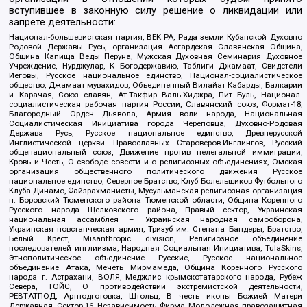
вступившее в законную силу решение о ликвидации или
запрете деятельности:
Национал-большевистская партия, ВЕК РА, Рада земли Кубанской Духовно
Родовой Державы Русь, организация Асгардская Славянская Община,
Община Капища Веды Перуна, Мужская Духовная Семинария Духовное
Учреждение, Нурджулар, К Богодержавию, Таблиги Джамаат, Свидетели
Иеговы, Русское национальное единство, Национал-социалистическое
общество, Джамаат мувахидов, Объединенный Вилайат Кабарды, Балкарии
и Карачая, Союз славян, Ат-Такфир Валь-Хиджра, Пит Буль, Национал-
социалистическая рабочая партия России, Славянский союз, Формат-18,
Благородный Орден Дьявола, Армия воли народа, Национальная
Социалистическая Инициатива города Череповца, Духовно-Родовая
Держава Русь, Русское национальное единство, Древнерусской
Инглистической церкви Православных Староверов-Инглингов, Русский
общенациональный союз, Движение против нелегальной иммиграции,
Кровь и Честь, О свободе совести и о религиозных объединениях, Омская
организация общественного политического движения Русское
национальное единство, Северное Братство, Клуб Болельщиков Футбольного
Клуба Динамо, Файзрахманисты, Мусульманская религиозная организация
п. Боровский Тюменского района Тюменской области, Община Коренного
Русского народа Щелковского района, Правый сектор, Украинская
национальная ассамблея – Украинская народная самооборона,
Украинская повстанческая армия, Тризуб им. Степана Бандеры, Братство,
Белый Крест, Misanthropic division, Религиозное объединение
последователей инглиизма, Народная Социальная Инициатива, TulaSkins,
Этнополитическое объединение Русские, Русское национальное
объединение Атака, Мечеть Мирмамеда, Община Коренного Русского
народа г. Астрахани, ВОЛЯ, Меджлис крымскотатарского народа, Рубеж
Севера, ТОЙС, О противодействии экстремистской деятельности,
РЕВТАТПОД, Артподготовка, Штольц, В честь иконы Божией Матери
Державная, Сектор 16, Независимость, Фирма, Молодежная правозащитная