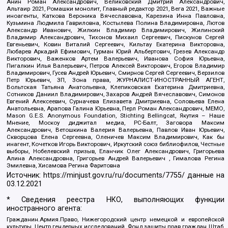
Анин Роман Александрович, Великовский Дмитрий Александрович,
Альтаир 2021, Ромашки монолит, Главный редактор 2021, Вега 2021, Важные
иноагенты, Каткова Вероника Вячеславовна, Карезина Инна Павловна,
Кузьмина Людмила Гавриловна, Костылева Полина Владимировна, Лютов
Александр Иванович, Жилкин Владимир Владимирович, Жилинский
Владимир Александрович, Тихонов Михаил Сергеевич, Пискунов Сергей
Евгеньевич, Ковин Виталий Сергеевич, Кильтау Екатерина Викторовна,
Любарев Аркадий Ефимович, Гурман Юрий Альбертович, Грезев Александр
Викторович, Важенков Артем Валерьевич, Иванова София Юрьевна,
Пигалкин Илья Валерьевич, Петров Алексей Викторович, Егоров Владимир
Владимирович, Гусев Андрей Юрьевич, Смирнов Сергей Сергеевич, Верзилов
Петр Юрьевич, ЗП, Зона права, ЖУРНАЛИСТ-ИНОСТРАННЫЙ АГЕНТ,
Вольтская Татьяна Анатольевна, Клепиковская Екатерина Дмитриевна,
Сотников Даниил Владимирович, Захаров Андрей Вячеславович, Симонов
Евгений Алексеевич, Сурначева Елизавета Дмитриевна, Соловьева Елена
Анатольевна, Арапова Галина Юрьевна, Перл Роман Александрович, МЕМО,
Mason G.E.S. Anonymous Foundation, Stichting Bellingcat, Якутия – Наше
Мнение, Москоу диджитал медиа, РС-Балт, Заговора Максим
Александрович, Ветошкина Валерия Валерьевна, Павлов Иван Юрьевич,
Скворцова Елена Сергеевна, Оленичев Максим Владимирович, Как бы
инагент, Кочетков Игорь Викторович, Иркутский союз библиофилов, Честные
выборы, Нобелевский призыв, Еланчик Олег Александрович, Григорьева
Алина Александровна, Григорьев Андрей Валерьевич , Гималова Регина
Эмилевна, Хисамова Регина Фаритовна
Источник:
https://minjust.gov.ru/ru/documents/7755/
данные на
03.12.2021
* Сведения реестра НКО, выполняющих функции
иностранного агента:
Гражданин.Армия.Право, Нижегородский центр немецкой и европейской
культуры, Центр гендерных исследований, Фонд защиты прав граждан Штаб,