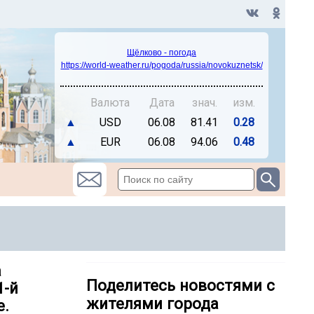
Щёлково - погода
https://world-weather.ru/pogoda/russia/novokuznetsk/
Валюта
Дата
знач.
изм.
▲
USD
06.08
81.41
0.28
▲
EUR
06.08
94.06
0.48
а
Поделитесь новостями с
1-й
жителями города
е.