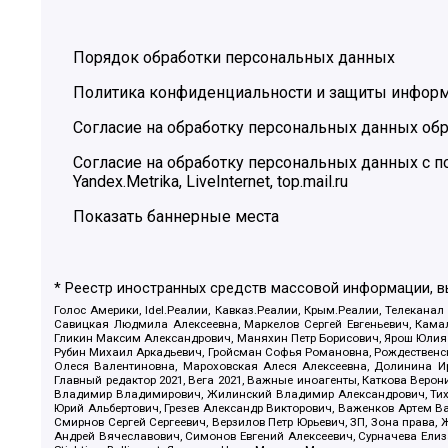
Порядок обработки персональных данных
Политика конфиденциальности и защиты инфор
Согласие на обработку персональных данных обр
Согласие на обработку персональных данных с
Yandex.Metrika, LiveInternet, top.mail.ru
Показать баннерные места
* Реестр иностранных средств массовой информации, 
Голос Америки, Idel.Реалии, Кавказ.Реалии, Крым.Реалии, Телеканал
Савицкая Людмила Алексеевна, Маркелов Сергей Евгеньевич, Камал
Гликин Максим Александрович, Маняхин Петр Борисович, Ярош Юлия П
Рубин Михаил Аркадьевич, Гройсман Софья Романовна, Рождественски
Олеся Валентиновна, Мароховская Алеся Алексеевна, Долинина И
Главный редактор 2021, Вега 2021, Важные иноагенты, Каткова Вер
Владимир Владимирович, Жилинский Владимир Александрович, Тихон
Юрий Альбертович, Грезев Александр Викторович, Важенков Артем В
Смирнов Сергей Сергеевич, Верзилов Петр Юрьевич, ЗП, Зона прав
Андрей Вячеславович, Симонов Евгений Алексеевич, Сурначева Елиз