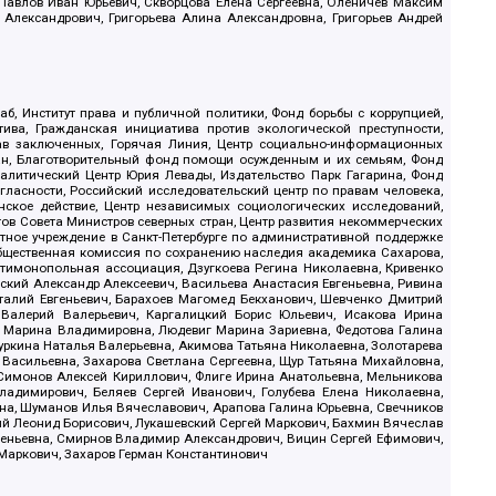
, Павлов Иван Юрьевич, Скворцова Елена Сергеевна, Оленичев Максим
 Александрович, Григорьева Алина Александровна, Григорьев Андрей
б, Институт права и публичной политики, Фонд борьбы с коррупцией,
ива, Гражданская инициатива против экологической преступности,
рав заключенных, Горячая Линия, Центр социально-информационных
дан, Благотворительный фонд помощи осужденным и их семьям, Фонд
 Аналитический Центр Юрия Левады, Издательство Парк Гагарина, Фонд
гласности, Российский исследовательский центр по правам человека,
ское действие, Центр независимых социологических исследований,
в Совета Министров северных стран, Центр развития некоммерческих
стное учреждение в Санкт-Петербурге по административной поддержке
Общественная комиссия по сохранению наследия академика Сахарова,
нтимонопольная ассоциация, Дзугкоева Регина Николаевна, Кривенко
кий Александр Алексеевич, Васильева Анастасия Евгеньевна, Ривина
италий Евгеньевич, Барахоев Магомед Бекханович, Шевченко Дмитрий
 Валерий Валерьевич, Каргалицкий Борис Юльевич, Исакова Ирина
ва Марина Владимировна, Людевиг Марина Зариевна, Федотова Галина
уркина Наталья Валерьевна, Акимова Татьяна Николаевна, Золотарева
 Васильевна, Захарова Светлана Сергеевна, Щур Татьяна Михайловна,
 Симонов Алексей Кириллович, Флиге Ирина Анатольевна, Мельникова
адимирович, Беляев Сергей Иванович, Голубева Елена Николаевна,
вна, Шуманов Илья Вячеславович, Арапова Галина Юрьевна, Свечников
ий Леонид Борисович, Лукашевский Сергей Маркович, Бахмин Вячеслав
геньевна, Смирнов Владимир Александрович, Вицин Сергей Ефимович,
 Маркович, Захаров Герман Константинович