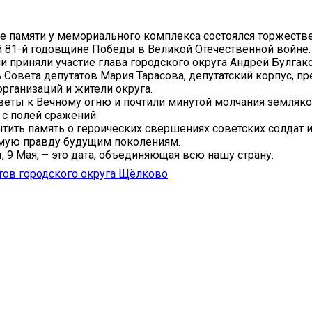
ее памяти у мемориального комплекса состоялся торжеств
81-й годовщине Победы в Великой Отечественной войне.
и приняли участие глава городского округа Андрей Булгако
 Совета депутатов Мария Тарасова, депутатский корпус, п
организаций и жители округа.
еты к Вечному огню и почтили минутой молчания земляко
с полей сражений.
тить память о героических свершениях советских солдат 
имую правду будущим поколениям.
 9 Мая, – это дата, объединяющая всю нашу страну.
тов городского округа Щёлково