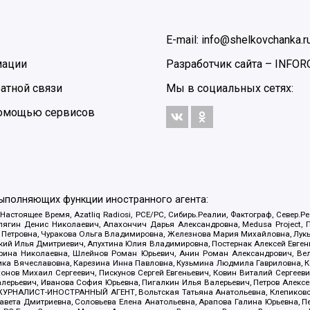
E-mail: info@shelkovchanka.r
мации
Разработчик сайта –
INFOR
атной связи
Мы в социальных сетях:
 помощью сервисов
выполняющих функции иностранного агента:
 Настоящее Время, Azatliq Radiosi, PCE/PC, Сибирь.Реалии, Фактограф, Север
ягин Денис Николаевич, Апахончич Дарья Александровна, Medusa Project, П
етровна, Чуракова Ольга Владимировна, Железнова Мария Михайловна, Лукьян
й Илья Дмитриевич, Апухтина Юлия Владимировна, Постернак Алексей Евгеньев
рина Николаевна, Шлейнов Роман Юрьевич, Анин Роман Александрович, Вел
оника Вячеславовна, Карезина Инна Павловна, Кузьмина Людмила Гавриловна
ов Михаил Сергеевич, Пискунов Сергей Евгеньевич, Ковин Виталий Сергеевич
алерьевич, Иванова София Юрьевна, Пигалкин Илья Валерьевич, Петров Алексе
а, ЖУРНАЛИСТ-ИНОСТРАННЫЙ АГЕНТ, Вольтская Татьяна Анатольевна, Клепиков
авета Дмитриевна, Соловьева Елена Анатольевна, Арапова Галина Юрьевна, П