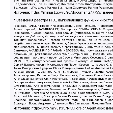
Stichting Bellingcat, Якутия – Наше Мнение, Москоу диджитал мед
Владимирович, Как бы инагент, Кочетков Игорь Викторович, Иркут
Валерьевич , Гималова Регина Эмилевна, Хисамова Регина Фаритовн
Источник:
https://minjust.gov.ru/ru/documents/7755/
данны
* Сведения реестра НКО, выполняющих функции иностра
Гражданин.Армия.Право, Нижегородский центр немецкой и европейск
Альянс врачей, НАСИЛИЮ.НЕТ, Мы против СПИДа, СВЕЧА, Открытый
Гражданский Союз, "Хасдей Ерушалаим" (Милосердие), Центр под
инициатив Действие, Институт глобализации и социальных движен
Тольятти, Новое время, Серебряная тайга, Так-Так-Так, центр Сова
содействия имени Андрея Рылькова, Сфера, Уральская правозащитна
Дальневосточный центр развития гражданских инициатив и социа
Сутяжник, АКАДЕМИЯ ПО ПРАВАМ ЧЕЛОВЕКА, Частное учреждение в Ка
организаций, Гражданское содействие, Интернешнл-Р, Центр Защиты
реализации программ и проектов Совета Министров Северных Стран
МЕМО. РУ, Институт региональной прессы, Институт Развития Своб
Сергей Владимирович, Милославский Павел Юрьевич, Шнырова Ольга
Анна Валерьевна, Бурдина Юлия Владимировна, Бойко Анатолий Ник
Александрович, Шарипков Олег Викторович, Мошель Ирина Ароно
Александровна, Исламов Тимур Рифгатович, Романова Ольга Евгень
Анатольевна, Паутов Юрий Анатольевич, Верховский Александр Марк
Екатерина Александровна, Рачинский Ян Збигневич, Жемкова Елена 
Щур Николай Алексеевич, Аверин Владимир Анатольевич, Блинушов 
Валентина Дмитриевна, Вититинова Елена Владимировна, Баженов
Ганнушкина Светлана Алексеевна, Закс Елена Владимировна, Буртин
Анатолий Мариевич, Прохоров Вадим Юрьевич, Шахова Елена Владими
Иванович, Шабад Анатолий Ефимович, Сухих Дарья Николаевна, Орл
Золотухин Борис Андреевич, Левинсон Лев Семенович, Локшина Тать
Источник:
http://unro.minjust.ru/NKOForeignAgent.aspx
дан