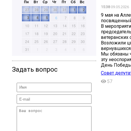
Пн
Вт
Ср
Чт
Пт
Сб
Вс
15:38
09.05.2026
27
28
29
30
31
1
2
9 мая на Алл
3
4
5
6
7
8
9
посвященный 
10
11
12
13
14
15
16
В мероприяти
председатель
17
18
19
20
21
22
23
ветеранских 
24
25
26
27
28
29
30
Возложили цв
вернувшихся 
31
1
2
3
4
5
6
Мы обязаны ч
эту неоспор
День Победы,
Задать вопрос
Совет депута
57