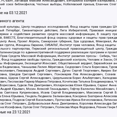
иа, РС-Балт, Заговора Максим Александрович, Ветошкина Валерия Валерьевна
ский союз библиофилов, Честные выборы, Нобелевский призыв, Еланчик Олег
а
е на
03.12.2021
нного агента:
ой культуры, Центр гендерных исследований, Фонд защиты прав граждан Шта
 Петербург, Гуманитарное действие, Лига Избирателей, Правовая инициат
держки и содействия развитию средств массовой информации, В защиту п
ий, ВМЕСТЕ, Благотворительный фонд охраны здоровья и защиты прав граж
, центр Анна, Проект Апрель, Самарская губерния, Эра здоровья, Мемориал,
я группа, Женщины Евразии, СИБАЛЬТ, Институт прав человека, Фонд защиты 
льного партнерства, Пермский региональный правозащитный центр, Граждан
лининграде по административной поддержке реализации программ и проекто
 Прав Средств Массовой Информации, Институт развития прессы - Сибирь, Ча
, Фонд поддержки свободы прессы, Гражданский контроль, Человек и Закон, 
оды Информации, Экозащита!-Женсовет, Общественный вердикт, Евразийская а
 Вадимовна, Чанышева Лилия Айратовна, Сидорович Ольга Борисовна, Туровс
олаевич, Пивоваров Андрей Сергеевич, Дугин Сергей Георгиевич, Аверин В
вна, Шведов Григорий Сергеевич, Пономарев Лев Александрович, Созаев
евна, Щаров Сергей Алексадрович, Цирульников Борис Альбертович, Халидо
ович, Пислакова-Паркер Марина Петровна, Кочеткова Татьяна Владимировна, Ч
Борисовна, Гудков Лев Дмитриевич, Илларионова Юлия Юрьевна, Саранг Анна
Андрей Юрьевич, Мосин Алексей Геннадьевич, Гефтер Валентин Михайлович,
а Светлана Куприяновна, Исаев Сергей Владимирович, Максимов Сергей Вл
а Елена Юрьевна, Гендель Людмила Залмановна, Кокорина Екатерина Алексее
ровна, Подузов Сергей Васильевич, Протасова Ирина Вячеславовна, Литинск
ов Олег Петрович, Добровольская Анна Дмитриевна, Королева Александра Ев
яна Иосифовна, Орлов Олег Петрович, Полякова Мара Федоровна, Резник Генри
ные на
23.12.2021