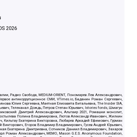
u
OS
2026
.Реалии, Радио Свобода, MEDIUM-ORIENT, Пономарев Лев Александрович,
ервое антикоррупционное СМИ, VTimes.io, Баданин Роман Сергеевич,
ова Юлия Сергеевна, Маетная Елизавета Витальевна, The Insider SIA,
ич, Телеканал Дождь, Петров Степан Юрьевич, Istories fonds, Шмагун
иковский Дмитрий Александрович, Альтаир 2021, Ромашки монолит,
, Костылева Полина Владимировна, Лютов Александр Иванович, Жилкин
, Кильтау Екатерина Викторовна, Любарев Аркадий Ефимович, Гурман
й Викторович, Егоров Владимир Владимирович, Гусев Андрей Юрьевич,
ская Екатерина Дмитриевна, Сотников Даниил Владимирович, Захаров
ерл Роман Александрович, МЕМО, Mason G.E.S. Anonymous Foundation,