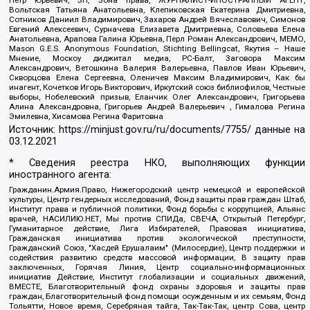
Вольтская Татьяна Анатольевна, Клепиковская Екатерина Дмитриевна,
Сотников Даниил Владимирович, Захаров Андрей Вячеславович, Симонов
Евгений Алексеевич, Сурначева Елизавета Дмитриевна, Соловьева Елена
Анатольевна, Арапова Галина Юрьевна, Перл Роман Александрович, МЕМО,
Mason G.E.S. Anonymous Foundation, Stichting Bellingcat, Якутия – Наше
Мнение, Москоу диджитал медиа, РС-Балт, Заговора Максим
Александрович, Ветошкина Валерия Валерьевна, Павлов Иван Юрьевич,
Скворцова Елена Сергеевна, Оленичев Максим Владимирович, Как бы
инагент, Кочетков Игорь Викторович, Иркутский союз библиофилов, Честные
выборы, Нобелевский призыв, Еланчик Олег Александрович, Григорьева
Алина Александровна, Григорьев Андрей Валерьевич , Гималова Регина
Эмилевна, Хисамова Регина Фаритовна
Источник:
https://minjust.gov.ru/ru/documents/7755/
данные на
03.12.2021
* Сведения реестра НКО, выполняющих функции
иностранного агента:
Гражданин.Армия.Право, Нижегородский центр немецкой и европейской
культуры, Центр гендерных исследований, Фонд защиты прав граждан Штаб,
Институт права и публичной политики, Фонд борьбы с коррупцией, Альянс
врачей, НАСИЛИЮ.НЕТ, Мы против СПИДа, СВЕЧА, Открытый Петербург,
Гуманитарное действие, Лига Избирателей, Правовая инициатива,
Гражданская инициатива против экологической преступности,
Гражданский Союз, "Хасдей Ерушалаим" (Милосердие), Центр поддержки и
содействия развитию средств массовой информации, В защиту прав
заключенных, Горячая Линия, Центр социально-информационных
инициатив Действие, Институт глобализации и социальных движений,
ВМЕСТЕ, Благотворительный фонд охраны здоровья и защиты прав
граждан, Благотворительный фонд помощи осужденным и их семьям, Фонд
Тольятти, Новое время, Серебряная тайга, Так-Так-Так, центр Сова, центр