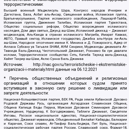
террористическими:
Высший военный Маджлисуль Шура, Конгресс народов Ичкерии и
Дагестана, База, Асбат аль-Ансар, Священная война, Исламская группа,
Братья-мусульмане, Партия исламского освобождения, Лашкар-И-Тайба,
Исламская группа, Движение Талибан, Исламская партия Туркестана,
Общество социальных реформ, Общество возрождения исламского
наследия, Дом двух святых, Джунд аш-Шам, Исламский джихад – Джамаат
моджахедов, Аль-Каида в странах исламского Магриба, Имарат Кавказ,
АБТО, Правый сектор, Исламское государство, Джабха аль-Нусра ли-Ахль
аш-Шам, Народное ополчение имени К. Минина и Д. Пожарского, Аджр от
Аллаха Субхану уа Тагьаля SHAM, АУМ Синрике, Муджахеды джамаата Ат-
Тавхида Валь-Джихад, Чистопольский Джамаат, Рохнамо ба суи давлати
исломи, Террористическое сообщество Сеть, Катиба Таухид валь-Джихад,
Хайят Тахрир аш-Шам, Ахлю Сунна Валь Джамаа
Источник:
http://nac.gov.ru/terroristicheskie-i-ekstremistskie-
organizacii-i-materialy.html
данные на
06.12.2021
* Перечень общественных объединений и религиозных
организаций в отношении которых судом принято
вступившее в законную силу решение о ликвидации или
запрете деятельности:
Национал-большевистская партия, ВЕК РА, Рада земли Кубанской Духовно
Родовой Державы Русь, организация Асгардская Славянская Община,
Община Капища Веды Перуна, Мужская Духовная Семинария Духовное
Учреждение, Нурджулар, К Богодержавию, Таблиги Джамаат, Свидетели
Иеговы, Русское национальное единство, Национал-социалистическое
общество, Джамаат мувахидов, Объединенный Вилайат Кабарды, Балкарии
и Карачая, Союз славян, Ат-Такфир Валь-Хиджра, Пит Буль, Национал-
социалистическая рабочая партия России, Славянский союз, Формат-18,