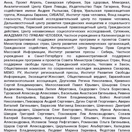
Анна, Проект Апрель, Самарская губерния, Эра здоровья, Мемориал,
Аналитический Центр Юрия Левады, Издательство Парк Гагарина, Фонд
содействия имени Андрея Рылькова, Сфера, Уральская правозащитная
группа, Женщины Евразии, СИБАЛЬТ, Институт прав человека, Фонд защиты
гласности, Российский исследовательский центр по правам человека,
Дальневосточный центр развития гражданских инициатив и социального
партнерства, Пермский региональный правозащитный центр, Гражданское
действие, Центр независимых социологических исследований, Сутяжник,
АКАДЕМИЯ ПО ПРАВАМ ЧЕЛОВЕКА, Частное учреждение в Калининграде по
административной поддержке реализации программ и проектов Совета
Министров северных стран, Центр развития некоммерческих организаций,
Гражданское содействие, Интернешнл-Р, Центр Защиты Прав Средств
Массовой Информации, Институт развития прессы - Сибирь, Частное
учреждение в Санкт-Петербурге по административной поддержке
реализации программ и проектов Совета Министров Северных Стран, Фонд
поддержки свободы прессы, Гражданский контроль, Человек и Закон,
Общественная комиссия по сохранению наследия академика Сахарова,
МЕМО. РУ, Институт региональной прессы, Институт Развития Свободы
Информации, Экозащита!-Женсовет, Общественный вердикт, Евразийская
антимонопольная ассоциация, Дзугкоева Регина Николаевна, Кривенко
Сергей Владимирович, Милославский Павел Юрьевич, Шнырова Ольга
Вадимовна, Чанышева Лилия Айратовна, Сидорович Ольга Борисовна,
Туровский Александр Алексеевич, Васильева Анастасия Евгеньевна, Ривина
Анна Валерьевна, Бурдина Юлия Владимировна, Бойко Анатолий
Николаевич, Пивоваров Андрей Сергеевич, Дугин Сергей Георгиевич, Аверин
Виталий Евгеньевич, Барахоев Магомед Бекханович, Шевченко Дмитрий
Александрович, Шарипков Олег Викторович, Мошель Ирина Ароновна,
Шведов Григорий Сергеевич, Пономарев Лев Александрович, Созаев
Валерий Валерьевич, Каргалицкий Борис Юльевич, Исакова Ирина
Александровна, Исламов Тимур Рифгатович, Романова Ольга Евгеньевна,
Щаров Сергей Алексадрович, Цирульников Борис Альбертович, Халидова
Марина Владимировна, Людевиг Марина Зариевна, Федотова Галина