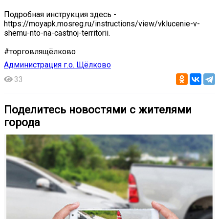
Подробная инструкция здесь -
https://moyapk.mosreg.ru/instructions/view/vklucenie-v-
shemu-nto-na-castnoj-territorii.
#торговлящёлково
Администрация г.о. Щёлково
33
Поделитесь новостями с жителями
города