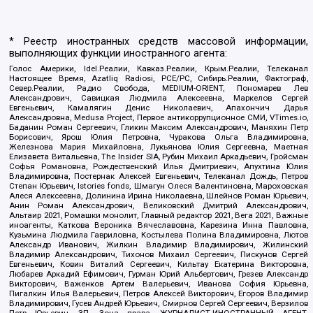
* Реестр иностранных средств массовой информации,
выполняющих функции иностранного агента:
Голос Америки, Idel.Реалии, Кавказ.Реалии, Крым.Реалии, Телеканал
Настоящее Время, Azatliq Radiosi, PCE/PC, Сибирь.Реалии, Фактограф,
Север.Реалии, Радио Свобода, MEDIUM-ORIENT, Пономарев Лев
Александрович, Савицкая Людмила Алексеевна, Маркелов Сергей
Евгеньевич, Камалягин Денис Николаевич, Апахончич Дарья
Александровна, Medusa Project, Первое антикоррупционное СМИ, VTimes.io,
Баданин Роман Сергеевич, Гликин Максим Александрович, Маняхин Петр
Борисович, Ярош Юлия Петровна, Чуракова Ольга Владимировна,
Железнова Мария Михайловна, Лукьянова Юлия Сергеевна, Маетная
Елизавета Витальевна, The Insider SIA, Рубин Михаил Аркадьевич, Гройсман
Софья Романовна, Рождественский Илья Дмитриевич, Апухтина Юлия
Владимировна, Постернак Алексей Евгеньевич, Телеканал Дождь, Петров
Степан Юрьевич, Istories fonds, Шмагун Олеся Валентиновна, Мароховская
Алеся Алексеевна, Долинина Ирина Николаевна, Шлейнов Роман Юрьевич,
Анин Роман Александрович, Великовский Дмитрий Александрович,
Альтаир 2021, Ромашки монолит, Главный редактор 2021, Вега 2021, Важные
иноагенты, Каткова Вероника Вячеславовна, Карезина Инна Павловна,
Кузьмина Людмила Гавриловна, Костылева Полина Владимировна, Лютов
Александр Иванович, Жилкин Владимир Владимирович, Жилинский
Владимир Александрович, Тихонов Михаил Сергеевич, Пискунов Сергей
Евгеньевич, Ковин Виталий Сергеевич, Кильтау Екатерина Викторовна,
Любарев Аркадий Ефимович, Гурман Юрий Альбертович, Грезев Александр
Викторович, Важенков Артем Валерьевич, Иванова София Юрьевна,
Пигалкин Илья Валерьевич, Петров Алексей Викторович, Егоров Владимир
Владимирович, Гусев Андрей Юрьевич, Смирнов Сергей Сергеевич, Верзилов
Петр Юрьевич, ЗП, Зона права, ЖУРНАЛИСТ-ИНОСТРАННЫЙ АГЕНТ,