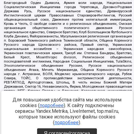
Благородный Орден Дьявола, Армия воли народа, Национальная
Социалистическая Инициатива города Череповца, Духовно-Родовая
Держава Русь, Русское национальное единство, Древнерусской
Инглистической церкви Православных Староверов-Инглингов, Русский
общенациональный союз, Движение против нелегальной иммиграции,
Кровь и Честь, О свободе совести и о религиозных объединениях, Омская
организация общественного политического движения Русское
национальное единство, Северное Братство, Клуб Болельщиков Футбольного
Клуба Динамо, Файзрахманисты, Мусульманская религиозная организация
п. Боровский Тюменского района Тюменской области, Община Коренного
Русского народа Щелковского района, Правый сектор, Украинская
национальная ассамблея – Украинская народная самооборона,
Украинская повстанческая армия, Тризуб им. Степана Бандеры, Братство,
Белый Крест, Misanthropic division, Религиозное объединение
последователей инглиизма, Народная Социальная Инициатива, TulaSkins,
Этнополитическое объединение Русские, Русское национальное
объединение Атака, Мечеть Мирмамеда, Община Коренного Русского
народа г. Астрахани, ВОЛЯ, Меджлис крымскотатарского народа, Рубеж
Севера, ТОЙС, О противодействии экстремистской деятельности,
РЕВТАТПОД, Артподготовка, Штольц, В честь иконы Божией Матери
Державная, Сектор 16, Независимость, Фирма, Молодежная правозащитная
группа МПГ, Курсом Правды и Единения, Каракольская инициативная
группа, Автоград Крю, Союз Славянских Сил Руси, Алля-Аят,
Благотворительный пансионат Ак Умут, Русская республика Русь,
Для повышения удобства сайта мы используем
Арестантское уголовное единство, Башкорт, Нация и свобода, W.H.С., Фалунь
cookies (
подробнее
). К сайту подключены
Дафа, Иртыш Ultras, Русский Патриотический клуб-Новокузнецк/РПК,
сервисы Yandex.Metrika, LiveInternet, top.mail.ru,
Сибирский державный союз, Фонд борьбы с коррупцией, Фонд защиты прав
граждан, Штабы Навального, Совет граждан СССР Прикубанского округа г.
которые также используют файлы cookies
Краснодара
(
подробнее
).
Источник:
https://minjust.gov.ru/ru/documents/7822/
данные на
08.12.2021
Я согласен/согласна