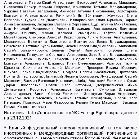
Анатольевна, Паутов Юрий Анатольевич, Верховский Александр Маркович,
Пислакова-Паркер Марина Петровна, Кочеткова Татьяна Владимировна,
Чуркина Наталья Валерьевна, Акимова Татьяна Николаевна, Золотарева
Екатерина Александровна, Рачинский Ян Збигневич, Жемкова Елена
Борисовна, Гудков Лев Дмитриевич, Илларионова Юлия Юрьевна, Саранг
Анна Васильевна, Захарова Светлана Сергеевна, Щур Татьяна Михайловна,
Щур Николай Алексеевич, Аверин Владимир Анатольевич, Блинушов
Андрей Юрьевич, Мосин Алексей Геннадьевич, Гефтер Валентин
Михайлович, Симонов Алексей Кириллович, Флиге Ирина Анатольевна,
Мельникова Валентина Дмитриевна, Вититинова Елена Владимировна,
Баженова Светлана Куприяновна, Исаев Сергей Владимирович, Максимов
Сергей Владимирович, Беляев Сергей Иванович, Голубева Елена
Николаевна, Ганнушкина Светлана Алексеевна, Закс Елена Владимировна,
Буртина Елена Юрьевна, Гендель Людмила Залмановна, Кокорина
Екатерина Алексеевна, Шуманов Илья Вячеславович, Арапова Галина
Юрьевна, Свечников Анатолий Мариевич, Прохоров Вадим Юрьевич,
Шахова Елена Владимировна, Подузов Сергей Васильевич, Протасова
Ирина Вячеславовна, Литинский Леонид Борисович, Лукашевский Сергей
Маркович, Бахмин Вячеслав Иванович, Шабад Анатолий Ефимович, Сухих
Дарья Николаевна, Орлов Олег Петрович, Добровольская Анна
Дмитриевна, Королева Александра Евгеньевна, Смирнов Владимир
Александрович, Вицин Сергей Ефимович, Золотухин Борис Андреевич,
Левинсон Лев Семенович, Локшина Татьяна Иосифовна, Орлов Олег
Петрович, Полякова Мара Федоровна, Резник Генри Маркович, Захаров
Герман Константинович
Источник:
http://unro.minjust.ru/NKOForeignAgent.aspx
данные
на
23.12.2021
* Единый федеральный список организаций, в том числе
иностранных и международных организаций, признанных в
соответствии с законодательством Российской Федерации