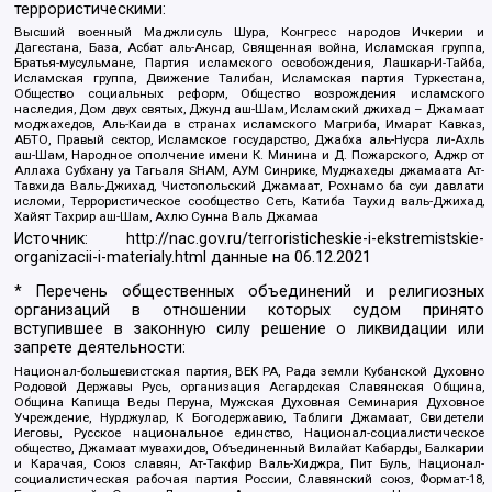
террористическими:
Высший военный Маджлисуль Шура, Конгресс народов Ичкерии и
Дагестана, База, Асбат аль-Ансар, Священная война, Исламская группа,
Братья-мусульмане, Партия исламского освобождения, Лашкар-И-Тайба,
Исламская группа, Движение Талибан, Исламская партия Туркестана,
Общество социальных реформ, Общество возрождения исламского
наследия, Дом двух святых, Джунд аш-Шам, Исламский джихад – Джамаат
моджахедов, Аль-Каида в странах исламского Магриба, Имарат Кавказ,
АБТО, Правый сектор, Исламское государство, Джабха аль-Нусра ли-Ахль
аш-Шам, Народное ополчение имени К. Минина и Д. Пожарского, Аджр от
Аллаха Субхану уа Тагьаля SHAM, АУМ Синрике, Муджахеды джамаата Ат-
Тавхида Валь-Джихад, Чистопольский Джамаат, Рохнамо ба суи давлати
исломи, Террористическое сообщество Сеть, Катиба Таухид валь-Джихад,
Хайят Тахрир аш-Шам, Ахлю Сунна Валь Джамаа
Источник:
http://nac.gov.ru/terroristicheskie-i-ekstremistskie-
organizacii-i-materialy.html
данные на
06.12.2021
* Перечень общественных объединений и религиозных
организаций в отношении которых судом принято
вступившее в законную силу решение о ликвидации или
запрете деятельности:
Национал-большевистская партия, ВЕК РА, Рада земли Кубанской Духовно
Родовой Державы Русь, организация Асгардская Славянская Община,
Община Капища Веды Перуна, Мужская Духовная Семинария Духовное
Учреждение, Нурджулар, К Богодержавию, Таблиги Джамаат, Свидетели
Иеговы, Русское национальное единство, Национал-социалистическое
общество, Джамаат мувахидов, Объединенный Вилайат Кабарды, Балкарии
и Карачая, Союз славян, Ат-Такфир Валь-Хиджра, Пит Буль, Национал-
социалистическая рабочая партия России, Славянский союз, Формат-18,