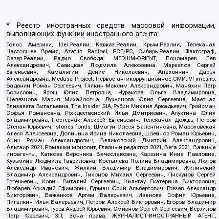
* Реестр иностранных средств массовой информации,
выполняющих функции иностранного агента:
Голос Америки, Idel.Реалии, Кавказ.Реалии, Крым.Реалии, Телеканал
Настоящее Время, Azatliq Radiosi, PCE/PC, Сибирь.Реалии, Фактограф,
Север.Реалии, Радио Свобода, MEDIUM-ORIENT, Пономарев Лев
Александрович, Савицкая Людмила Алексеевна, Маркелов Сергей
Евгеньевич, Камалягин Денис Николаевич, Апахончич Дарья
Александровна, Medusa Project, Первое антикоррупционное СМИ, VTimes.io,
Баданин Роман Сергеевич, Гликин Максим Александрович, Маняхин Петр
Борисович, Ярош Юлия Петровна, Чуракова Ольга Владимировна,
Железнова Мария Михайловна, Лукьянова Юлия Сергеевна, Маетная
Елизавета Витальевна, The Insider SIA, Рубин Михаил Аркадьевич, Гройсман
Софья Романовна, Рождественский Илья Дмитриевич, Апухтина Юлия
Владимировна, Постернак Алексей Евгеньевич, Телеканал Дождь, Петров
Степан Юрьевич, Istories fonds, Шмагун Олеся Валентиновна, Мароховская
Алеся Алексеевна, Долинина Ирина Николаевна, Шлейнов Роман Юрьевич,
Анин Роман Александрович, Великовский Дмитрий Александрович,
Альтаир 2021, Ромашки монолит, Главный редактор 2021, Вега 2021, Важные
иноагенты, Каткова Вероника Вячеславовна, Карезина Инна Павловна,
Кузьмина Людмила Гавриловна, Костылева Полина Владимировна, Лютов
Александр Иванович, Жилкин Владимир Владимирович, Жилинский
Владимир Александрович, Тихонов Михаил Сергеевич, Пискунов Сергей
Евгеньевич, Ковин Виталий Сергеевич, Кильтау Екатерина Викторовна,
Любарев Аркадий Ефимович, Гурман Юрий Альбертович, Грезев Александр
Викторович, Важенков Артем Валерьевич, Иванова София Юрьевна,
Пигалкин Илья Валерьевич, Петров Алексей Викторович, Егоров Владимир
Владимирович, Гусев Андрей Юрьевич, Смирнов Сергей Сергеевич, Верзилов
Петр Юрьевич, ЗП, Зона права, ЖУРНАЛИСТ-ИНОСТРАННЫЙ АГЕНТ,