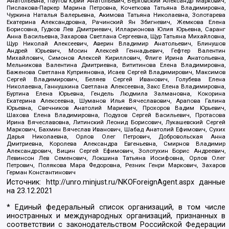
Анатольевна, Паутов Юрий Анатольевич, Верховский Александр Маркович,
Пислакова-Паркер Марина Петровна, Кочеткова Татьяна Владимировна,
Чуркина Наталья Валерьевна, Акимова Татьяна Николаевна, Золотарева
Екатерина Александровна, Рачинский Ян Збигневич, Жемкова Елена
Борисовна, Гудков Лев Дмитриевич, Илларионова Юлия Юрьевна, Саранг
Анна Васильевна, Захарова Светлана Сергеевна, Щур Татьяна Михайловна,
Щур Николай Алексеевич, Аверин Владимир Анатольевич, Блинушов
Андрей Юрьевич, Мосин Алексей Геннадьевич, Гефтер Валентин
Михайлович, Симонов Алексей Кириллович, Флиге Ирина Анатольевна,
Мельникова Валентина Дмитриевна, Вититинова Елена Владимировна,
Баженова Светлана Куприяновна, Исаев Сергей Владимирович, Максимов
Сергей Владимирович, Беляев Сергей Иванович, Голубева Елена
Николаевна, Ганнушкина Светлана Алексеевна, Закс Елена Владимировна,
Буртина Елена Юрьевна, Гендель Людмила Залмановна, Кокорина
Екатерина Алексеевна, Шуманов Илья Вячеславович, Арапова Галина
Юрьевна, Свечников Анатолий Мариевич, Прохоров Вадим Юрьевич,
Шахова Елена Владимировна, Подузов Сергей Васильевич, Протасова
Ирина Вячеславовна, Литинский Леонид Борисович, Лукашевский Сергей
Маркович, Бахмин Вячеслав Иванович, Шабад Анатолий Ефимович, Сухих
Дарья Николаевна, Орлов Олег Петрович, Добровольская Анна
Дмитриевна, Королева Александра Евгеньевна, Смирнов Владимир
Александрович, Вицин Сергей Ефимович, Золотухин Борис Андреевич,
Левинсон Лев Семенович, Локшина Татьяна Иосифовна, Орлов Олег
Петрович, Полякова Мара Федоровна, Резник Генри Маркович, Захаров
Герман Константинович
Источник:
http://unro.minjust.ru/NKOForeignAgent.aspx
данные
на
23.12.2021
* Единый федеральный список организаций, в том числе
иностранных и международных организаций, признанных в
соответствии с законодательством Российской Федерации