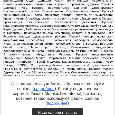
Благородный Орден Дьявола, Армия воли народа, Национальная
Социалистическая Инициатива города Череповца, Духовно-Родовая
Держава Русь, Русское национальное единство, Древнерусской
Инглистической церкви Православных Староверов-Инглингов, Русский
общенациональный союз, Движение против нелегальной иммиграции,
Кровь и Честь, О свободе совести и о религиозных объединениях, Омская
организация общественного политического движения Русское
национальное единство, Северное Братство, Клуб Болельщиков Футбольного
Клуба Динамо, Файзрахманисты, Мусульманская религиозная организация
п. Боровский Тюменского района Тюменской области, Община Коренного
Русского народа Щелковского района, Правый сектор, Украинская
национальная ассамблея – Украинская народная самооборона,
Украинская повстанческая армия, Тризуб им. Степана Бандеры, Братство,
Белый Крест, Misanthropic division, Религиозное объединение
последователей инглиизма, Народная Социальная Инициатива, TulaSkins,
Этнополитическое объединение Русские, Русское национальное
объединение Атака, Мечеть Мирмамеда, Община Коренного Русского
народа г. Астрахани, ВОЛЯ, Меджлис крымскотатарского народа, Рубеж
Севера, ТОЙС, О противодействии экстремистской деятельности,
РЕВТАТПОД, Артподготовка, Штольц, В честь иконы Божией Матери
Державная, Сектор 16, Независимость, Фирма, Молодежная правозащитная
группа МПГ, Курсом Правды и Единения, Каракольская инициативная
группа, Автоград Крю, Союз Славянских Сил Руси, Алля-Аят,
Благотворительный пансионат Ак Умут, Русская республика Русь,
Для повышения удобства сайта мы используем
Арестантское уголовное единство, Башкорт, Нация и свобода, W.H.С., Фалунь
cookies (
подробнее
). К сайту подключены
Дафа, Иртыш Ultras, Русский Патриотический клуб-Новокузнецк/РПК,
сервисы Yandex.Metrika, LiveInternet, top.mail.ru,
Сибирский державный союз, Фонд борьбы с коррупцией, Фонд защиты прав
граждан, Штабы Навального, Совет граждан СССР Прикубанского округа г.
которые также используют файлы cookies
Краснодара
(
подробнее
).
Источник:
https://minjust.gov.ru/ru/documents/7822/
данные на
08.12.2021
Я согласен/согласна