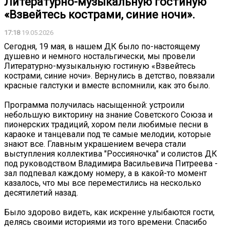
Литературно-музыкальную гостиную
«Взвейтесь кострами, синие ночи».
17:18
19.05.2026
Сегодня, 19 мая, в нашем ДК было по-настоящему
душевно и немного ностальгически, мы провели
Литературно-музыкальную гостиную «Взвейтесь
кострами, синие ночи». Вернулись в детство, повязали
красные галстуки и вместе вспомнили, как это было.
Программа получилась насыщенной: устроили
небольшую викторину на знание Советского Союза и
пионерских традиций, хором пели любимые песни в
караоке и танцевали под те самые мелодии, которые
знают все. Главным украшением вечера стали
выступления коллектива "Россияночка" и солистов ДК
под руководством Владимира Васильевича Питреева -
зал подпевал каждому номеру, а в какой-то момент
казалось, что мы все переместились на несколько
десятилетий назад.
Было здорово видеть, как искренне улыбаются гости,
делясь своими историями из того времени. Спасибо