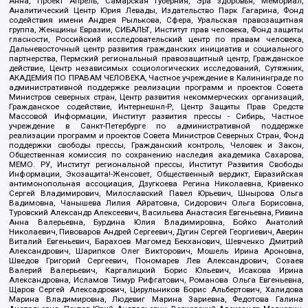
Анна, Проект Апрель, Самарская губерния, Эра здоровья, Мемориал,
Аналитический Центр Юрия Левады, Издательство Парк Гагарина, Фонд
содействия имени Андрея Рылькова, Сфера, Уральская правозащитная
группа, Женщины Евразии, СИБАЛЬТ, Институт прав человека, Фонд защиты
гласности, Российский исследовательский центр по правам человека,
Дальневосточный центр развития гражданских инициатив и социального
партнерства, Пермский региональный правозащитный центр, Гражданское
действие, Центр независимых социологических исследований, Сутяжник,
АКАДЕМИЯ ПО ПРАВАМ ЧЕЛОВЕКА, Частное учреждение в Калининграде по
административной поддержке реализации программ и проектов Совета
Министров северных стран, Центр развития некоммерческих организаций,
Гражданское содействие, Интернешнл-Р, Центр Защиты Прав Средств
Массовой Информации, Институт развития прессы - Сибирь, Частное
учреждение в Санкт-Петербурге по административной поддержке
реализации программ и проектов Совета Министров Северных Стран, Фонд
поддержки свободы прессы, Гражданский контроль, Человек и Закон,
Общественная комиссия по сохранению наследия академика Сахарова,
МЕМО. РУ, Институт региональной прессы, Институт Развития Свободы
Информации, Экозащита!-Женсовет, Общественный вердикт, Евразийская
антимонопольная ассоциация, Дзугкоева Регина Николаевна, Кривенко
Сергей Владимирович, Милославский Павел Юрьевич, Шнырова Ольга
Вадимовна, Чанышева Лилия Айратовна, Сидорович Ольга Борисовна,
Туровский Александр Алексеевич, Васильева Анастасия Евгеньевна, Ривина
Анна Валерьевна, Бурдина Юлия Владимировна, Бойко Анатолий
Николаевич, Пивоваров Андрей Сергеевич, Дугин Сергей Георгиевич, Аверин
Виталий Евгеньевич, Барахоев Магомед Бекханович, Шевченко Дмитрий
Александрович, Шарипков Олег Викторович, Мошель Ирина Ароновна,
Шведов Григорий Сергеевич, Пономарев Лев Александрович, Созаев
Валерий Валерьевич, Каргалицкий Борис Юльевич, Исакова Ирина
Александровна, Исламов Тимур Рифгатович, Романова Ольга Евгеньевна,
Щаров Сергей Алексадрович, Цирульников Борис Альбертович, Халидова
Марина Владимировна, Людевиг Марина Зариевна, Федотова Галина