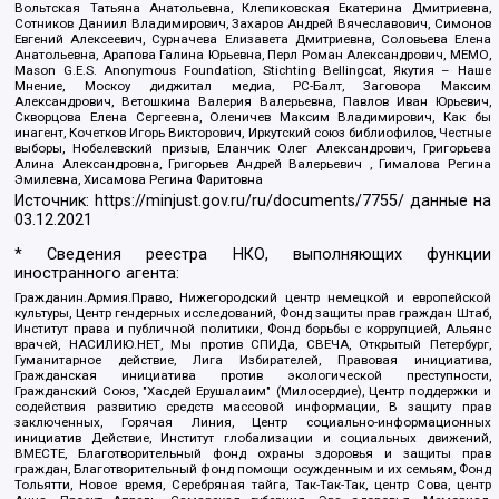
Вольтская Татьяна Анатольевна, Клепиковская Екатерина Дмитриевна,
Сотников Даниил Владимирович, Захаров Андрей Вячеславович, Симонов
Евгений Алексеевич, Сурначева Елизавета Дмитриевна, Соловьева Елена
Анатольевна, Арапова Галина Юрьевна, Перл Роман Александрович, МЕМО,
Mason G.E.S. Anonymous Foundation, Stichting Bellingcat, Якутия – Наше
Мнение, Москоу диджитал медиа, РС-Балт, Заговора Максим
Александрович, Ветошкина Валерия Валерьевна, Павлов Иван Юрьевич,
Скворцова Елена Сергеевна, Оленичев Максим Владимирович, Как бы
инагент, Кочетков Игорь Викторович, Иркутский союз библиофилов, Честные
выборы, Нобелевский призыв, Еланчик Олег Александрович, Григорьева
Алина Александровна, Григорьев Андрей Валерьевич , Гималова Регина
Эмилевна, Хисамова Регина Фаритовна
Источник:
https://minjust.gov.ru/ru/documents/7755/
данные на
03.12.2021
* Сведения реестра НКО, выполняющих функции
иностранного агента:
Гражданин.Армия.Право, Нижегородский центр немецкой и европейской
культуры, Центр гендерных исследований, Фонд защиты прав граждан Штаб,
Институт права и публичной политики, Фонд борьбы с коррупцией, Альянс
врачей, НАСИЛИЮ.НЕТ, Мы против СПИДа, СВЕЧА, Открытый Петербург,
Гуманитарное действие, Лига Избирателей, Правовая инициатива,
Гражданская инициатива против экологической преступности,
Гражданский Союз, "Хасдей Ерушалаим" (Милосердие), Центр поддержки и
содействия развитию средств массовой информации, В защиту прав
заключенных, Горячая Линия, Центр социально-информационных
инициатив Действие, Институт глобализации и социальных движений,
ВМЕСТЕ, Благотворительный фонд охраны здоровья и защиты прав
граждан, Благотворительный фонд помощи осужденным и их семьям, Фонд
Тольятти, Новое время, Серебряная тайга, Так-Так-Так, центр Сова, центр