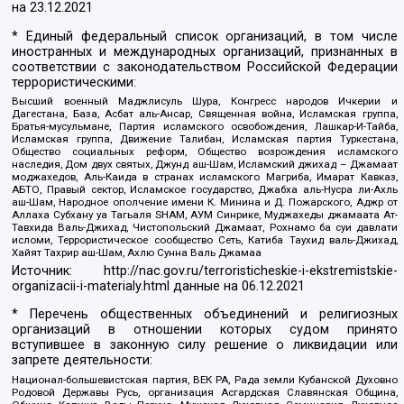
на
23.12.2021
* Единый федеральный список организаций, в том числе
иностранных и международных организаций, признанных в
соответствии с законодательством Российской Федерации
террористическими:
Высший военный Маджлисуль Шура, Конгресс народов Ичкерии и
Дагестана, База, Асбат аль-Ансар, Священная война, Исламская группа,
Братья-мусульмане, Партия исламского освобождения, Лашкар-И-Тайба,
Исламская группа, Движение Талибан, Исламская партия Туркестана,
Общество социальных реформ, Общество возрождения исламского
наследия, Дом двух святых, Джунд аш-Шам, Исламский джихад – Джамаат
моджахедов, Аль-Каида в странах исламского Магриба, Имарат Кавказ,
АБТО, Правый сектор, Исламское государство, Джабха аль-Нусра ли-Ахль
аш-Шам, Народное ополчение имени К. Минина и Д. Пожарского, Аджр от
Аллаха Субхану уа Тагьаля SHAM, АУМ Синрике, Муджахеды джамаата Ат-
Тавхида Валь-Джихад, Чистопольский Джамаат, Рохнамо ба суи давлати
исломи, Террористическое сообщество Сеть, Катиба Таухид валь-Джихад,
Хайят Тахрир аш-Шам, Ахлю Сунна Валь Джамаа
Источник:
http://nac.gov.ru/terroristicheskie-i-ekstremistskie-
organizacii-i-materialy.html
данные на
06.12.2021
* Перечень общественных объединений и религиозных
организаций в отношении которых судом принято
вступившее в законную силу решение о ликвидации или
запрете деятельности:
Национал-большевистская партия, ВЕК РА, Рада земли Кубанской Духовно
Родовой Державы Русь, организация Асгардская Славянская Община,