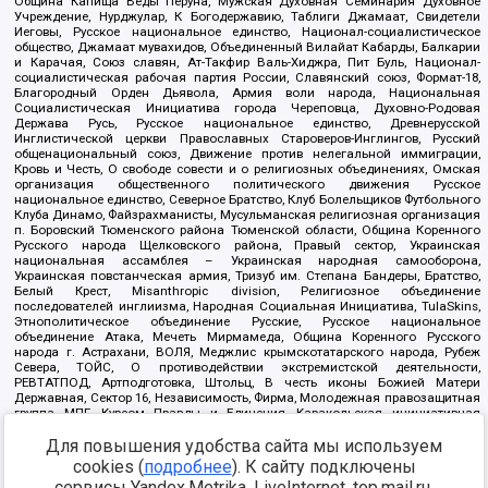
Община Капища Веды Перуна, Мужская Духовная Семинария Духовное
Учреждение, Нурджулар, К Богодержавию, Таблиги Джамаат, Свидетели
Иеговы, Русское национальное единство, Национал-социалистическое
общество, Джамаат мувахидов, Объединенный Вилайат Кабарды, Балкарии
и Карачая, Союз славян, Ат-Такфир Валь-Хиджра, Пит Буль, Национал-
социалистическая рабочая партия России, Славянский союз, Формат-18,
Благородный Орден Дьявола, Армия воли народа, Национальная
Социалистическая Инициатива города Череповца, Духовно-Родовая
Держава Русь, Русское национальное единство, Древнерусской
Инглистической церкви Православных Староверов-Инглингов, Русский
общенациональный союз, Движение против нелегальной иммиграции,
Кровь и Честь, О свободе совести и о религиозных объединениях, Омская
организация общественного политического движения Русское
национальное единство, Северное Братство, Клуб Болельщиков Футбольного
Клуба Динамо, Файзрахманисты, Мусульманская религиозная организация
п. Боровский Тюменского района Тюменской области, Община Коренного
Русского народа Щелковского района, Правый сектор, Украинская
национальная ассамблея – Украинская народная самооборона,
Украинская повстанческая армия, Тризуб им. Степана Бандеры, Братство,
Белый Крест, Misanthropic division, Религиозное объединение
последователей инглиизма, Народная Социальная Инициатива, TulaSkins,
Этнополитическое объединение Русские, Русское национальное
объединение Атака, Мечеть Мирмамеда, Община Коренного Русского
народа г. Астрахани, ВОЛЯ, Меджлис крымскотатарского народа, Рубеж
Севера, ТОЙС, О противодействии экстремистской деятельности,
РЕВТАТПОД, Артподготовка, Штольц, В честь иконы Божией Матери
Державная, Сектор 16, Независимость, Фирма, Молодежная правозащитная
группа МПГ, Курсом Правды и Единения, Каракольская инициативная
группа, Автоград Крю, Союз Славянских Сил Руси, Алля-Аят,
Благотворительный пансионат Ак Умут, Русская республика Русь,
Для повышения удобства сайта мы используем
Арестантское уголовное единство, Башкорт, Нация и свобода, W.H.С., Фалунь
cookies (
подробнее
). К сайту подключены
Дафа, Иртыш Ultras, Русский Патриотический клуб-Новокузнецк/РПК,
сервисы Yandex.Metrika, LiveInternet, top.mail.ru,