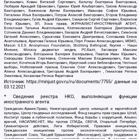
Евгеньевич, Ковин Виталий Сергеевич, Кильтау Екатерина Викторовна,
Любарев Аркадий Ефимович, Гурман Юрий Альбертович, Грезев Александр
Викторович, Важенков Артем Валерьевич, Иванова София Юрьевна,
Пигалкин Илья Валерьевич, Петров Алексей Викторович, Егоров Владимир
Владимирович, Гусев Андрей Юрьевич, Смирнов Сергей Сергеевич, Верзилов
Петр Юрьевич, ЗП, Зона права, ЖУРНАЛИСТ-ИНОСТРАННЫЙ АГЕНТ,
Вольтская Татьяна Анатольевна, Клепиковская Екатерина Дмитриевна,
Сотников Даниил Владимирович, Захаров Андрей Вячеславович, Симонов
Евгений Алексеевич, Сурначева Елизавета Дмитриевна, Соловьева Елена
Анатольевна, Арапова Галина Юрьевна, Перл Роман Александрович, МЕМО,
Mason G.E.S. Anonymous Foundation, Stichting Bellingcat, Якутия – Наше
Мнение, Москоу диджитал медиа, РС-Балт, Заговора Максим
Александрович, Ветошкина Валерия Валерьевна, Павлов Иван Юрьевич,
Скворцова Елена Сергеевна, Оленичев Максим Владимирович, Как бы
инагент, Кочетков Игорь Викторович, Иркутский союз библиофилов, Честные
выборы, Нобелевский призыв, Еланчик Олег Александрович, Григорьева
Алина Александровна, Григорьев Андрей Валерьевич , Гималова Регина
Эмилевна, Хисамова Регина Фаритовна
Источник:
https://minjust.gov.ru/ru/documents/7755/
данные на
03.12.2021
* Сведения реестра НКО, выполняющих функции
иностранного агента:
Гражданин.Армия.Право, Нижегородский центр немецкой и европейской
культуры, Центр гендерных исследований, Фонд защиты прав граждан Штаб,
Институт права и публичной политики, Фонд борьбы с коррупцией, Альянс
врачей, НАСИЛИЮ.НЕТ, Мы против СПИДа, СВЕЧА, Открытый Петербург,
Гуманитарное действие, Лига Избирателей, Правовая инициатива,
Гражданская инициатива против экологической преступности,
Гражданский Союз, "Хасдей Ерушалаим" (Милосердие), Центр поддержки и