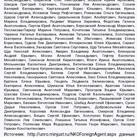
Александрович, Шарипков Олег Викторович, Мошель Ирина Ароновна,
Шведов Григорий Сергеевич, Пономарев Лев Александрович, Созаев
Валерий Валерьевич, Каргалицкий Борис Юльевич, Исакова Ирина
Александровна, Исламов Тимур Рифгатович, Романова Ольга Евгеньевна,
Щаров Сергей Алексадрович, Цирульников Борис Альбертович, Халидова
Марина Владимировна, Людевиг Марина Зариевна, Федотова Галина
Анатольевна, Паутов Юрий Анатольевич, Верховский Александр Маркович,
Пислакова-Паркер Марина Петровна, Кочеткова Татьяна Владимировна,
Чуркина Наталья Валерьевна, Акимова Татьяна Николаевна, Золотарева
Екатерина Александровна, Рачинский Ян Збигневич, Жемкова Елена
Борисовна, Гудков Лев Дмитриевич, Илларионова Юлия Юрьевна, Саранг
Анна Васильевна, Захарова Светлана Сергеевна, Щур Татьяна Михайловна,
Щур Николай Алексеевич, Аверин Владимир Анатольевич, Блинушов
Андрей Юрьевич, Мосин Алексей Геннадьевич, Гефтер Валентин
Михайлович, Симонов Алексей Кириллович, Флиге Ирина Анатольевна,
Мельникова Валентина Дмитриевна, Вититинова Елена Владимировна,
Баженова Светлана Куприяновна, Исаев Сергей Владимирович, Максимов
Сергей Владимирович, Беляев Сергей Иванович, Голубева Елена
Николаевна, Ганнушкина Светлана Алексеевна, Закс Елена Владимировна,
Буртина Елена Юрьевна, Гендель Людмила Залмановна, Кокорина
Екатерина Алексеевна, Шуманов Илья Вячеславович, Арапова Галина
Юрьевна, Свечников Анатолий Мариевич, Прохоров Вадим Юрьевич,
Шахова Елена Владимировна, Подузов Сергей Васильевич, Протасова
Ирина Вячеславовна, Литинский Леонид Борисович, Лукашевский Сергей
Маркович, Бахмин Вячеслав Иванович, Шабад Анатолий Ефимович, Сухих
Дарья Николаевна, Орлов Олег Петрович, Добровольская Анна
Дмитриевна, Королева Александра Евгеньевна, Смирнов Владимир
Александрович, Вицин Сергей Ефимович, Золотухин Борис Андреевич,
Левинсон Лев Семенович, Локшина Татьяна Иосифовна, Орлов Олег
Петрович, Полякова Мара Федоровна, Резник Генри Маркович, Захаров
Герман Константинович
Источник:
http://unro.minjust.ru/NKOForeignAgent.aspx
данные