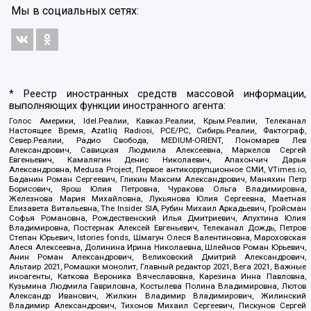
Мы в социальных сетях:
* Реестр иностранных средств массовой информации,
выполняющих функции иностранного агента:
Голос Америки, Idel.Реалии, Кавказ.Реалии, Крым.Реалии, Телеканал
Настоящее Время, Azatliq Radiosi, PCE/PC, Сибирь.Реалии, Фактограф,
Север.Реалии, Радио Свобода, MEDIUM-ORIENT, Пономарев Лев
Александрович, Савицкая Людмила Алексеевна, Маркелов Сергей
Евгеньевич, Камалягин Денис Николаевич, Апахончич Дарья
Александровна, Medusa Project, Первое антикоррупционное СМИ, VTimes.io,
Баданин Роман Сергеевич, Гликин Максим Александрович, Маняхин Петр
Борисович, Ярош Юлия Петровна, Чуракова Ольга Владимировна,
Железнова Мария Михайловна, Лукьянова Юлия Сергеевна, Маетная
Елизавета Витальевна, The Insider SIA, Рубин Михаил Аркадьевич, Гройсман
Софья Романовна, Рождественский Илья Дмитриевич, Апухтина Юлия
Владимировна, Постернак Алексей Евгеньевич, Телеканал Дождь, Петров
Степан Юрьевич, Istories fonds, Шмагун Олеся Валентиновна, Мароховская
Алеся Алексеевна, Долинина Ирина Николаевна, Шлейнов Роман Юрьевич,
Анин Роман Александрович, Великовский Дмитрий Александрович,
Альтаир 2021, Ромашки монолит, Главный редактор 2021, Вега 2021, Важные
иноагенты, Каткова Вероника Вячеславовна, Карезина Инна Павловна,
Кузьмина Людмила Гавриловна, Костылева Полина Владимировна, Лютов
Александр Иванович, Жилкин Владимир Владимирович, Жилинский
Владимир Александрович, Тихонов Михаил Сергеевич, Пискунов Сергей