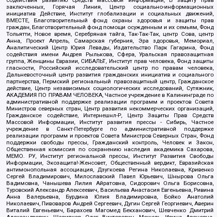
содействия развитию средств массовой информации, В защиту прав
заключенных, Горячая Линия, Центр социально-информационных
инициатив Действие, Институт глобализации и социальных движений,
ВМЕСТЕ, Благотворительный фонд охраны здоровья и защиты прав
граждан, Благотворительный фонд помощи осужденным и их семьям, Фонд
Тольятти, Новое время, Серебряная тайга, Так-Так-Так, центр Сова, центр
Анна, Проект Апрель, Самарская губерния, Эра здоровья, Мемориал,
Аналитический Центр Юрия Левады, Издательство Парк Гагарина, Фонд
содействия имени Андрея Рылькова, Сфера, Уральская правозащитная
группа, Женщины Евразии, СИБАЛЬТ, Институт прав человека, Фонд защиты
гласности, Российский исследовательский центр по правам человека,
Дальневосточный центр развития гражданских инициатив и социального
партнерства, Пермский региональный правозащитный центр, Гражданское
действие, Центр независимых социологических исследований, Сутяжник,
АКАДЕМИЯ ПО ПРАВАМ ЧЕЛОВЕКА, Частное учреждение в Калининграде по
административной поддержке реализации программ и проектов Совета
Министров северных стран, Центр развития некоммерческих организаций,
Гражданское содействие, Интернешнл-Р, Центр Защиты Прав Средств
Массовой Информации, Институт развития прессы - Сибирь, Частное
учреждение в Санкт-Петербурге по административной поддержке
реализации программ и проектов Совета Министров Северных Стран, Фонд
поддержки свободы прессы, Гражданский контроль, Человек и Закон,
Общественная комиссия по сохранению наследия академика Сахарова,
МЕМО. РУ, Институт региональной прессы, Институт Развития Свободы
Информации, Экозащита!-Женсовет, Общественный вердикт, Евразийская
антимонопольная ассоциация, Дзугкоева Регина Николаевна, Кривенко
Сергей Владимирович, Милославский Павел Юрьевич, Шнырова Ольга
Вадимовна, Чанышева Лилия Айратовна, Сидорович Ольга Борисовна,
Туровский Александр Алексеевич, Васильева Анастасия Евгеньевна, Ривина
Анна Валерьевна, Бурдина Юлия Владимировна, Бойко Анатолий
Николаевич, Пивоваров Андрей Сергеевич, Дугин Сергей Георгиевич, Аверин
Виталий Евгеньевич, Барахоев Магомед Бекханович, Шевченко Дмитрий