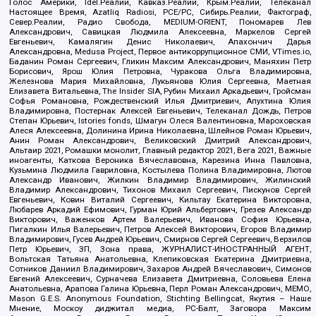
Голос Америки, Idel.Реалии, Кавказ.Реалии, Крым.Реалии, Телеканал
Настоящее Время, Azatliq Radiosi, PCE/PC, Сибирь.Реалии, Фактограф,
Север.Реалии, Радио Свобода, MEDIUM-ORIENT, Пономарев Лев
Александрович, Савицкая Людмила Алексеевна, Маркелов Сергей
Евгеньевич, Камалягин Денис Николаевич, Апахончич Дарья
Александровна, Medusa Project, Первое антикоррупционное СМИ, VTimes.io,
Баданин Роман Сергеевич, Гликин Максим Александрович, Маняхин Петр
Борисович, Ярош Юлия Петровна, Чуракова Ольга Владимировна,
Железнова Мария Михайловна, Лукьянова Юлия Сергеевна, Маетная
Елизавета Витальевна, The Insider SIA, Рубин Михаил Аркадьевич, Гройсман
Софья Романовна, Рождественский Илья Дмитриевич, Апухтина Юлия
Владимировна, Постернак Алексей Евгеньевич, Телеканал Дождь, Петров
Степан Юрьевич, Istories fonds, Шмагун Олеся Валентиновна, Мароховская
Алеся Алексеевна, Долинина Ирина Николаевна, Шлейнов Роман Юрьевич,
Анин Роман Александрович, Великовский Дмитрий Александрович,
Альтаир 2021, Ромашки монолит, Главный редактор 2021, Вега 2021, Важные
иноагенты, Каткова Вероника Вячеславовна, Карезина Инна Павловна,
Кузьмина Людмила Гавриловна, Костылева Полина Владимировна, Лютов
Александр Иванович, Жилкин Владимир Владимирович, Жилинский
Владимир Александрович, Тихонов Михаил Сергеевич, Пискунов Сергей
Евгеньевич, Ковин Виталий Сергеевич, Кильтау Екатерина Викторовна,
Любарев Аркадий Ефимович, Гурман Юрий Альбертович, Грезев Александр
Викторович, Важенков Артем Валерьевич, Иванова София Юрьевна,
Пигалкин Илья Валерьевич, Петров Алексей Викторович, Егоров Владимир
Владимирович, Гусев Андрей Юрьевич, Смирнов Сергей Сергеевич, Верзилов
Петр Юрьевич, ЗП, Зона права, ЖУРНАЛИСТ-ИНОСТРАННЫЙ АГЕНТ,
Вольтская Татьяна Анатольевна, Клепиковская Екатерина Дмитриевна,
Сотников Даниил Владимирович, Захаров Андрей Вячеславович, Симонов
Евгений Алексеевич, Сурначева Елизавета Дмитриевна, Соловьева Елена
Анатольевна, Арапова Галина Юрьевна, Перл Роман Александрович, МЕМО,
Mason G.E.S. Anonymous Foundation, Stichting Bellingcat, Якутия – Наше
Мнение, Москоу диджитал медиа, РС-Балт, Заговора Максим