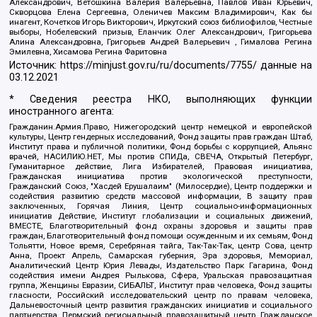
Александрович, Ветошкина Валерия Валерьевна, Павлов Иван Юрьевич,
Скворцова Елена Сергеевна, Оленичев Максим Владимирович, Как бы
инагент, Кочетков Игорь Викторович, Иркутский союз библиофилов, Честные
выборы, Нобелевский призыв, Еланчик Олег Александрович, Григорьева
Алина Александровна, Григорьев Андрей Валерьевич , Гималова Регина
Эмилевна, Хисамова Регина Фаритовна
Источник:
https://minjust.gov.ru/ru/documents/7755/
данные на
03.12.2021
* Сведения реестра НКО, выполняющих функции
иностранного агента:
Гражданин.Армия.Право, Нижегородский центр немецкой и европейской
культуры, Центр гендерных исследований, Фонд защиты прав граждан Штаб,
Институт права и публичной политики, Фонд борьбы с коррупцией, Альянс
врачей, НАСИЛИЮ.НЕТ, Мы против СПИДа, СВЕЧА, Открытый Петербург,
Гуманитарное действие, Лига Избирателей, Правовая инициатива,
Гражданская инициатива против экологической преступности,
Гражданский Союз, "Хасдей Ерушалаим" (Милосердие), Центр поддержки и
содействия развитию средств массовой информации, В защиту прав
заключенных, Горячая Линия, Центр социально-информационных
инициатив Действие, Институт глобализации и социальных движений,
ВМЕСТЕ, Благотворительный фонд охраны здоровья и защиты прав
граждан, Благотворительный фонд помощи осужденным и их семьям, Фонд
Тольятти, Новое время, Серебряная тайга, Так-Так-Так, центр Сова, центр
Анна, Проект Апрель, Самарская губерния, Эра здоровья, Мемориал,
Аналитический Центр Юрия Левады, Издательство Парк Гагарина, Фонд
содействия имени Андрея Рылькова, Сфера, Уральская правозащитная
группа, Женщины Евразии, СИБАЛЬТ, Институт прав человека, Фонд защиты
гласности, Российский исследовательский центр по правам человека,
Дальневосточный центр развития гражданских инициатив и социального
партнерства, Пермский региональный правозащитный центр, Гражданское