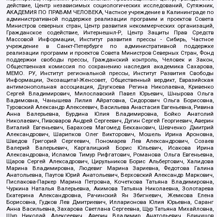
действие, Центр независимых социологических исследований, Сутяжник,
АКАДЕМИЯ ПО ПРАВАМ ЧЕЛОВЕКА, Частное учреждение в Калининграде по
административной поддержке реализации программ и проектов Совета
Министров северных стран, Центр развития некоммерческих организаций,
Гражданское содействие, Интернешнл-Р, Центр Защиты Прав Средств
Массовой Информации, Институт развития прессы - Сибирь, Частное
учреждение в Санкт-Петербурге по административной поддержке
реализации программ и проектов Совета Министров Северных Стран, Фонд
поддержки свободы прессы, Гражданский контроль, Человек и Закон,
Общественная комиссия по сохранению наследия академика Сахарова,
МЕМО. РУ, Институт региональной прессы, Институт Развития Свободы
Информации, Экозащита!-Женсовет, Общественный вердикт, Евразийская
антимонопольная ассоциация, Дзугкоева Регина Николаевна, Кривенко
Сергей Владимирович, Милославский Павел Юрьевич, Шнырова Ольга
Вадимовна, Чанышева Лилия Айратовна, Сидорович Ольга Борисовна,
Туровский Александр Алексеевич, Васильева Анастасия Евгеньевна, Ривина
Анна Валерьевна, Бурдина Юлия Владимировна, Бойко Анатолий
Николаевич, Пивоваров Андрей Сергеевич, Дугин Сергей Георгиевич, Аверин
Виталий Евгеньевич, Барахоев Магомед Бекханович, Шевченко Дмитрий
Александрович, Шарипков Олег Викторович, Мошель Ирина Ароновна,
Шведов Григорий Сергеевич, Пономарев Лев Александрович, Созаев
Валерий Валерьевич, Каргалицкий Борис Юльевич, Исакова Ирина
Александровна, Исламов Тимур Рифгатович, Романова Ольга Евгеньевна,
Щаров Сергей Алексадрович, Цирульников Борис Альбертович, Халидова
Марина Владимировна, Людевиг Марина Зариевна, Федотова Галина
Анатольевна, Паутов Юрий Анатольевич, Верховский Александр Маркович,
Пислакова-Паркер Марина Петровна, Кочеткова Татьяна Владимировна,
Чуркина Наталья Валерьевна, Акимова Татьяна Николаевна, Золотарева
Екатерина Александровна, Рачинский Ян Збигневич, Жемкова Елена
Борисовна, Гудков Лев Дмитриевич, Илларионова Юлия Юрьевна, Саранг
Анна Васильевна, Захарова Светлана Сергеевна, Щур Татьяна Михайловна,
Щур Николай Алексеевич, Аверин Владимир Анатольевич, Блинушов