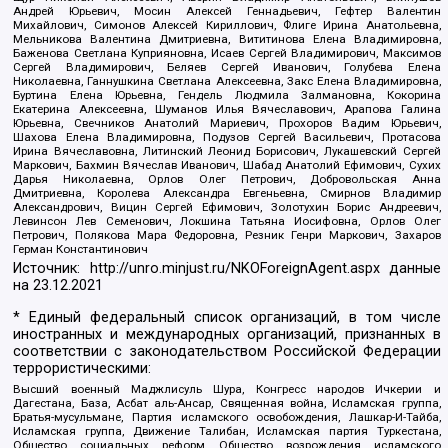
Андрей Юрьевич, Мосин Алексей Геннадьевич, Гефтер Валентин
Михайлович, Симонов Алексей Кириллович, Флиге Ирина Анатольевна,
Мельникова Валентина Дмитриевна, Вититинова Елена Владимировна,
Баженова Светлана Куприяновна, Исаев Сергей Владимирович, Максимов
Сергей Владимирович, Беляев Сергей Иванович, Голубева Елена
Николаевна, Ганнушкина Светлана Алексеевна, Закс Елена Владимировна,
Буртина Елена Юрьевна, Гендель Людмила Залмановна, Кокорина
Екатерина Алексеевна, Шуманов Илья Вячеславович, Арапова Галина
Юрьевна, Свечников Анатолий Мариевич, Прохоров Вадим Юрьевич,
Шахова Елена Владимировна, Подузов Сергей Васильевич, Протасова
Ирина Вячеславовна, Литинский Леонид Борисович, Лукашевский Сергей
Маркович, Бахмин Вячеслав Иванович, Шабад Анатолий Ефимович, Сухих
Дарья Николаевна, Орлов Олег Петрович, Добровольская Анна
Дмитриевна, Королева Александра Евгеньевна, Смирнов Владимир
Александрович, Вицин Сергей Ефимович, Золотухин Борис Андреевич,
Левинсон Лев Семенович, Локшина Татьяна Иосифовна, Орлов Олег
Петрович, Полякова Мара Федоровна, Резник Генри Маркович, Захаров
Герман Константинович
Источник:
http://unro.minjust.ru/NKOForeignAgent.aspx
данные
на
23.12.2021
* Единый федеральный список организаций, в том числе
иностранных и международных организаций, признанных в
соответствии с законодательством Российской Федерации
террористическими:
Высший военный Маджлисуль Шура, Конгресс народов Ичкерии и
Дагестана, База, Асбат аль-Ансар, Священная война, Исламская группа,
Братья-мусульмане, Партия исламского освобождения, Лашкар-И-Тайба,
Исламская группа, Движение Талибан, Исламская партия Туркестана,
Общество социальных реформ, Общество возрождения исламского