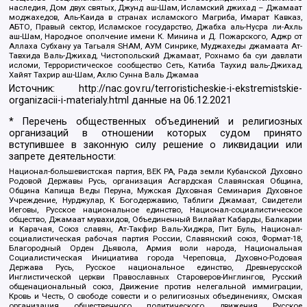
наследия, Дом двух святых, Джунд аш-Шам, Исламский джихад – Джамаат
моджахедов, Аль-Каида в странах исламского Магриба, Имарат Кавказ,
АБТО, Правый сектор, Исламское государство, Джабха аль-Нусра ли-Ахль
аш-Шам, Народное ополчение имени К. Минина и Д. Пожарского, Аджр от
Аллаха Субхану уа Тагьаля SHAM, АУМ Синрике, Муджахеды джамаата Ат-
Тавхида Валь-Джихад, Чистопольский Джамаат, Рохнамо ба суи давлати
исломи, Террористическое сообщество Сеть, Катиба Таухид валь-Джихад,
Хайят Тахрир аш-Шам, Ахлю Сунна Валь Джамаа
Источник:
http://nac.gov.ru/terroristicheskie-i-ekstremistskie-
organizacii-i-materialy.html
данные на
06.12.2021
* Перечень общественных объединений и религиозных
организаций в отношении которых судом принято
вступившее в законную силу решение о ликвидации или
запрете деятельности:
Национал-большевистская партия, ВЕК РА, Рада земли Кубанской Духовно
Родовой Державы Русь, организация Асгардская Славянская Община,
Община Капища Веды Перуна, Мужская Духовная Семинария Духовное
Учреждение, Нурджулар, К Богодержавию, Таблиги Джамаат, Свидетели
Иеговы, Русское национальное единство, Национал-социалистическое
общество, Джамаат мувахидов, Объединенный Вилайат Кабарды, Балкарии
и Карачая, Союз славян, Ат-Такфир Валь-Хиджра, Пит Буль, Национал-
социалистическая рабочая партия России, Славянский союз, Формат-18,
Благородный Орден Дьявола, Армия воли народа, Национальная
Социалистическая Инициатива города Череповца, Духовно-Родовая
Держава Русь, Русское национальное единство, Древнерусской
Инглистической церкви Православных Староверов-Инглингов, Русский
общенациональный союз, Движение против нелегальной иммиграции,
Кровь и Честь, О свободе совести и о религиозных объединениях, Омская
организация общественного политического движения Русское