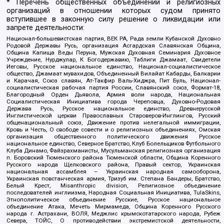
* Перечень общественных объединений и религиозных
организаций в отношении которых судом принято
вступившее в законную силу решение о ликвидации или
запрете деятельности:
Национал-большевистская партия, ВЕК РА, Рада земли Кубанской Духовно
Родовой Державы Русь, организация Асгардская Славянская Община,
Община Капища Веды Перуна, Мужская Духовная Семинария Духовное
Учреждение, Нурджулар, К Богодержавию, Таблиги Джамаат, Свидетели
Иеговы, Русское национальное единство, Национал-социалистическое
общество, Джамаат мувахидов, Объединенный Вилайат Кабарды, Балкарии
и Карачая, Союз славян, Ат-Такфир Валь-Хиджра, Пит Буль, Национал-
социалистическая рабочая партия России, Славянский союз, Формат-18,
Благородный Орден Дьявола, Армия воли народа, Национальная
Социалистическая Инициатива города Череповца, Духовно-Родовая
Держава Русь, Русское национальное единство, Древнерусской
Инглистической церкви Православных Староверов-Инглингов, Русский
общенациональный союз, Движение против нелегальной иммиграции,
Кровь и Честь, О свободе совести и о религиозных объединениях, Омская
организация общественного политического движения Русское
национальное единство, Северное Братство, Клуб Болельщиков Футбольного
Клуба Динамо, Файзрахманисты, Мусульманская религиозная организация
п. Боровский Тюменского района Тюменской области, Община Коренного
Русского народа Щелковского района, Правый сектор, Украинская
национальная ассамблея – Украинская народная самооборона,
Украинская повстанческая армия, Тризуб им. Степана Бандеры, Братство,
Белый Крест, Misanthropic division, Религиозное объединение
последователей инглиизма, Народная Социальная Инициатива, TulaSkins,
Этнополитическое объединение Русские, Русское национальное
объединение Атака, Мечеть Мирмамеда, Община Коренного Русского
народа г. Астрахани, ВОЛЯ, Меджлис крымскотатарского народа, Рубеж
Севера, ТОЙС, О противодействии экстремистской деятельности,