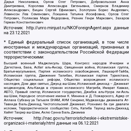
Дарья Николаевна, Орлов Олег Петрович, Добровольская Анна
Дмитриевна, Королева Александра Евгеньевна, Смирнов Владимир
Александрович, Вицин Сергей Ефимович, Золотухин Борис Андреевич,
Левинсон Лев Семенович, Локшина Татьяна Иосифовна, Орлов Олег
Петрович, Полякова Мара Федоровна, Резник Генри Маркович, Захаров
Герман Константинович
Источник:
http://unro.minjust.ru/NKOForeignAgent.aspx
данные
на
23.12.2021
* Единый федеральный список организаций, в том числе
иностранных и международных организаций, признанных в
соответствии с законодательством Российской Федерации
террористическими:
Высший военный Маджлисуль Шура, Конгресс народов Ичкерии и
Дагестана, База, Асбат аль-Ансар, Священная война, Исламская группа,
Братья-мусульмане, Партия исламского освобождения, Лашкар-И-Тайба,
Исламская группа, Движение Талибан, Исламская партия Туркестана,
Общество социальных реформ, Общество возрождения исламского
наследия, Дом двух святых, Джунд аш-Шам, Исламский джихад – Джамаат
моджахедов, Аль-Каида в странах исламского Магриба, Имарат Кавказ,
АБТО, Правый сектор, Исламское государство, Джабха аль-Нусра ли-Ахль
аш-Шам, Народное ополчение имени К. Минина и Д. Пожарского, Аджр от
Аллаха Субхану уа Тагьаля SHAM, АУМ Синрике, Муджахеды джамаата Ат-
Тавхида Валь-Джихад, Чистопольский Джамаат, Рохнамо ба суи давлати
исломи, Террористическое сообщество Сеть, Катиба Таухид валь-Джихад,
Хайят Тахрир аш-Шам, Ахлю Сунна Валь Джамаа
Источник:
http://nac.gov.ru/terroristicheskie-i-ekstremistskie-
organizacii-i-materialy.html
данные на
06.12.2021