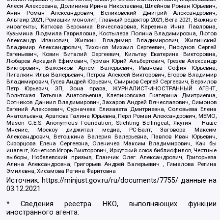
Алеся Алексеевна, Долинина Ирина Николаевна, Шлейнов Роман Юрьевич,
Анин Роман Александрович, Великовский Дмитрий Александрович,
Альтаир 2021, Ромашки монолит, Главный редактор 2021, Вега 2021, Важные
иноагенты, Каткова Вероника Вячеславовна, Карезина Инна Павловна,
Кузьмина Людмила Гавриловна, Костылева Полина Владимировна, Лютов
Александр Иванович, Жилкин Владимир Владимирович, Жилинский
Владимир Александрович, Тихонов Михаил Сергеевич, Пискунов Сергей
Евгеньевич, Ковин Виталий Сергеевич, Кильтау Екатерина Викторовна,
Любарев Аркадий Ефимович, Гурман Юрий Альбертович, Грезев Александр
Викторович, Важенков Артем Валерьевич, Иванова София Юрьевна,
Пигалкин Илья Валерьевич, Петров Алексей Викторович, Егоров Владимир
Владимирович, Гусев Андрей Юрьевич, Смирнов Сергей Сергеевич, Верзилов
Петр Юрьевич, ЗП, Зона права, ЖУРНАЛИСТ-ИНОСТРАННЫЙ АГЕНТ,
Вольтская Татьяна Анатольевна, Клепиковская Екатерина Дмитриевна,
Сотников Даниил Владимирович, Захаров Андрей Вячеславович, Симонов
Евгений Алексеевич, Сурначева Елизавета Дмитриевна, Соловьева Елена
Анатольевна, Арапова Галина Юрьевна, Перл Роман Александрович, МЕМО,
Mason G.E.S. Anonymous Foundation, Stichting Bellingcat, Якутия – Наше
Мнение, Москоу диджитал медиа, РС-Балт, Заговора Максим
Александрович, Ветошкина Валерия Валерьевна, Павлов Иван Юрьевич,
Скворцова Елена Сергеевна, Оленичев Максим Владимирович, Как бы
инагент, Кочетков Игорь Викторович, Иркутский союз библиофилов, Честные
выборы, Нобелевский призыв, Еланчик Олег Александрович, Григорьева
Алина Александровна, Григорьев Андрей Валерьевич , Гималова Регина
Эмилевна, Хисамова Регина Фаритовна
Источник:
https://minjust.gov.ru/ru/documents/7755/
данные на
03.12.2021
* Сведения реестра НКО, выполняющих функции
иностранного агента: