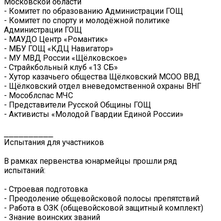
Московской области
- Комитет по образованию Администрации ГОЩ
- Комитет по спорту и молодёжной политике
Администрации ГОЩ
- МАУДО Центр «Романтик»
- МБУ ГОЩ «КДЦ Навигатор»
- МУ МВД России «Щёлковское»
- Страйкбольный клуб «13 СБ»
- Хутор казачьего общества Щёлковский МСОО ВВД
- Щёлковский отдел вневедомственной охраны ВНГ
- Мособлспас МЧС
- Представители Русской Общины ГОЩ
- Активисты «Молодой Гвардии Единой России»
⎯⎯⎯⎯⎯⎯⎯⎯⎯⎯
Испытания для участников
В рамках первенства юнармейцы прошли ряд
испытаний:
- Строевая подготовка
- Преодоление общевойсковой полосы препятствий
- Работа в ОЗК (общевойсковой защитный комплект)
- Знание воинских званий