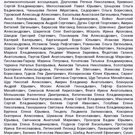
антимонопольная ассоциация, Дзугкоева Регина Николаевна, Кривенко
Сергей Владимирович, Милославский Павел Юрьевич, Шнырова Ольга
Вадимовна, Чанышева Лилия Айратовна, Сидорович Ольга Борисовна,
Туровский Александр Алексеевич, Васильева Анастасия Евгеньевна, Ривина
Анна Валерьевна, Бурдина Юлия Владимировна, Бойко Анатолий
Николаевич, Пивоваров Андрей Сергеевич, Дугин Сергей Георгиевич, Аверин
Виталий Евгеньевич, Барахоев Магомед Бекханович, Шевченко Дмитрий
Александрович, Шарипков Олег Викторович, Мошель Ирина Ароновна,
Шведов Григорий Сергеевич, Пономарев Лев Александрович, Созаев
Валерий Валерьевич, Каргалицкий Борис Юльевич, Исакова Ирина
Александровна, Исламов Тимур Рифгатович, Романова Ольга Евгеньевна,
Щаров Сергей Алексадрович, Цирульников Борис Альбертович, Халидова
Марина Владимировна, Людевиг Марина Зариевна, Федотова Галина
Анатольевна, Паутов Юрий Анатольевич, Верховский Александр Маркович,
Пислакова-Паркер Марина Петровна, Кочеткова Татьяна Владимировна,
Чуркина Наталья Валерьевна, Акимова Татьяна Николаевна, Золотарева
Екатерина Александровна, Рачинский Ян Збигневич, Жемкова Елена
Борисовна, Гудков Лев Дмитриевич, Илларионова Юлия Юрьевна, Саранг
Анна Васильевна, Захарова Светлана Сергеевна, Щур Татьяна Михайловна,
Щур Николай Алексеевич, Аверин Владимир Анатольевич, Блинушов
Андрей Юрьевич, Мосин Алексей Геннадьевич, Гефтер Валентин
Михайлович, Симонов Алексей Кириллович, Флиге Ирина Анатольевна,
Мельникова Валентина Дмитриевна, Вититинова Елена Владимировна,
Баженова Светлана Куприяновна, Исаев Сергей Владимирович, Максимов
Сергей Владимирович, Беляев Сергей Иванович, Голубева Елена
Николаевна, Ганнушкина Светлана Алексеевна, Закс Елена Владимировна,
Буртина Елена Юрьевна, Гендель Людмила Залмановна, Кокорина
Екатерина Алексеевна, Шуманов Илья Вячеславович, Арапова Галина
Юрьевна, Свечников Анатолий Мариевич, Прохоров Вадим Юрьевич,
Шахова Елена Владимировна, Подузов Сергей Васильевич, Протасова
Ирина Вячеславовна, Литинский Леонид Борисович, Лукашевский Сергей
Маркович, Бахмин Вячеслав Иванович, Шабад Анатолий Ефимович, Сухих