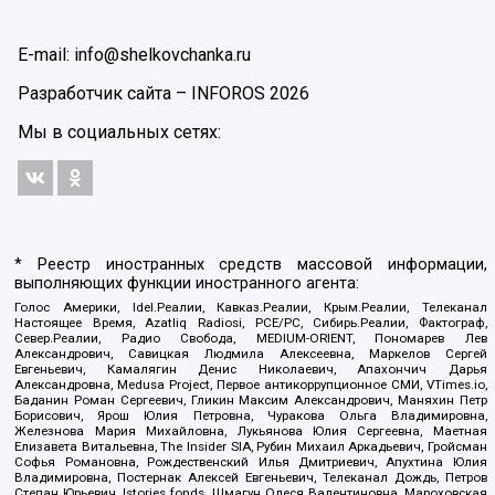
E-mail: info@shelkovchanka.ru
Разработчик сайта –
INFOROS
2026
Мы в социальных сетях:
* Реестр иностранных средств массовой информации,
выполняющих функции иностранного агента:
Голос Америки, Idel.Реалии, Кавказ.Реалии, Крым.Реалии, Телеканал
Настоящее Время, Azatliq Radiosi, PCE/PC, Сибирь.Реалии, Фактограф,
Север.Реалии, Радио Свобода, MEDIUM-ORIENT, Пономарев Лев
Александрович, Савицкая Людмила Алексеевна, Маркелов Сергей
Евгеньевич, Камалягин Денис Николаевич, Апахончич Дарья
Александровна, Medusa Project, Первое антикоррупционное СМИ, VTimes.io,
Баданин Роман Сергеевич, Гликин Максим Александрович, Маняхин Петр
Борисович, Ярош Юлия Петровна, Чуракова Ольга Владимировна,
Железнова Мария Михайловна, Лукьянова Юлия Сергеевна, Маетная
Елизавета Витальевна, The Insider SIA, Рубин Михаил Аркадьевич, Гройсман
Софья Романовна, Рождественский Илья Дмитриевич, Апухтина Юлия
Владимировна, Постернак Алексей Евгеньевич, Телеканал Дождь, Петров
Степан Юрьевич, Istories fonds, Шмагун Олеся Валентиновна, Мароховская