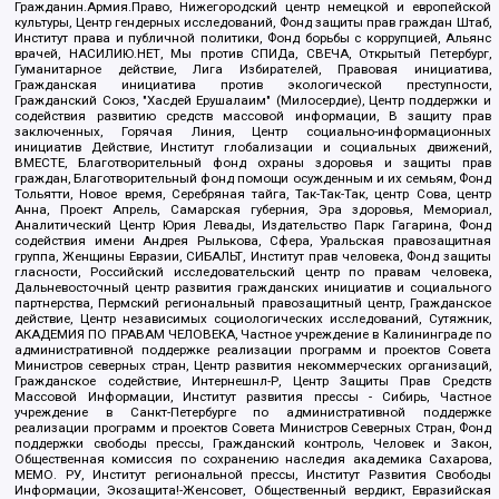
Гражданин.Армия.Право, Нижегородский центр немецкой и европейской
культуры, Центр гендерных исследований, Фонд защиты прав граждан Штаб,
Институт права и публичной политики, Фонд борьбы с коррупцией, Альянс
врачей, НАСИЛИЮ.НЕТ, Мы против СПИДа, СВЕЧА, Открытый Петербург,
Гуманитарное действие, Лига Избирателей, Правовая инициатива,
Гражданская инициатива против экологической преступности,
Гражданский Союз, "Хасдей Ерушалаим" (Милосердие), Центр поддержки и
содействия развитию средств массовой информации, В защиту прав
заключенных, Горячая Линия, Центр социально-информационных
инициатив Действие, Институт глобализации и социальных движений,
ВМЕСТЕ, Благотворительный фонд охраны здоровья и защиты прав
граждан, Благотворительный фонд помощи осужденным и их семьям, Фонд
Тольятти, Новое время, Серебряная тайга, Так-Так-Так, центр Сова, центр
Анна, Проект Апрель, Самарская губерния, Эра здоровья, Мемориал,
Аналитический Центр Юрия Левады, Издательство Парк Гагарина, Фонд
содействия имени Андрея Рылькова, Сфера, Уральская правозащитная
группа, Женщины Евразии, СИБАЛЬТ, Институт прав человека, Фонд защиты
гласности, Российский исследовательский центр по правам человека,
Дальневосточный центр развития гражданских инициатив и социального
партнерства, Пермский региональный правозащитный центр, Гражданское
действие, Центр независимых социологических исследований, Сутяжник,
АКАДЕМИЯ ПО ПРАВАМ ЧЕЛОВЕКА, Частное учреждение в Калининграде по
административной поддержке реализации программ и проектов Совета
Министров северных стран, Центр развития некоммерческих организаций,
Гражданское содействие, Интернешнл-Р, Центр Защиты Прав Средств
Массовой Информации, Институт развития прессы - Сибирь, Частное
учреждение в Санкт-Петербурге по административной поддержке
реализации программ и проектов Совета Министров Северных Стран, Фонд
поддержки свободы прессы, Гражданский контроль, Человек и Закон,
Общественная комиссия по сохранению наследия академика Сахарова,
МЕМО. РУ, Институт региональной прессы, Институт Развития Свободы
Информации, Экозащита!-Женсовет, Общественный вердикт, Евразийская