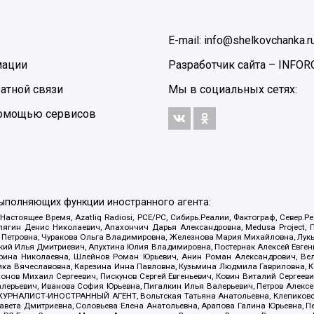
E-mail: info@shelkovchanka.r
мации
Разработчик сайта –
INFOR
атной связи
Мы в социальных сетях:
 помощью сервисов
выполняющих функции иностранного агента:
 Настоящее Время, Azatliq Radiosi, PCE/PC, Сибирь.Реалии, Фактограф, Север
ягин Денис Николаевич, Апахончич Дарья Александровна, Medusa Project, П
етровна, Чуракова Ольга Владимировна, Железнова Мария Михайловна, Лукьян
й Илья Дмитриевич, Апухтина Юлия Владимировна, Постернак Алексей Евгеньев
рина Николаевна, Шлейнов Роман Юрьевич, Анин Роман Александрович, Вел
оника Вячеславовна, Карезина Инна Павловна, Кузьмина Людмила Гавриловна
ов Михаил Сергеевич, Пискунов Сергей Евгеньевич, Ковин Виталий Сергеевич
алерьевич, Иванова София Юрьевна, Пигалкин Илья Валерьевич, Петров Алексе
а, ЖУРНАЛИСТ-ИНОСТРАННЫЙ АГЕНТ, Вольтская Татьяна Анатольевна, Клепиков
авета Дмитриевна, Соловьева Елена Анатольевна, Арапова Галина Юрьевна, П