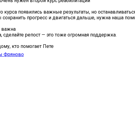
 очень нужен второй курс реабилитации
о курса появились важные результаты, но останавливатьс
ы сохранить прогресс и двигаться дальше, нужна наша пом
важна ️
а, сделайте репост — это тоже огромная поддержка.
ому, кто помогает Пете
ы Фряново