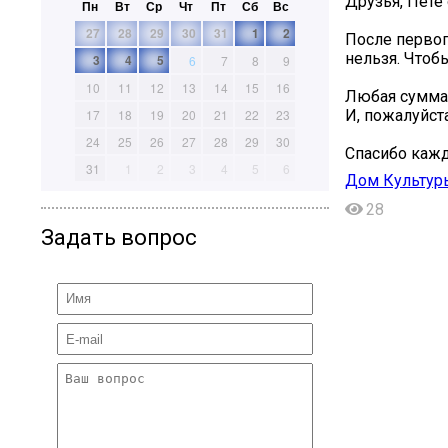
Друзья, Пете
Пн
Вт
Ср
Чт
Пт
Сб
Вс
27
28
29
30
31
1
2
После первог
нельзя. Чтоб
3
4
5
6
7
8
9
10
11
12
13
14
15
16
Любая сумма 
И, пожалуйст
17
18
19
20
21
22
23
24
25
26
27
28
29
30
Спасибо кажд
31
1
2
3
4
5
6
Дом Культур
28
Задать вопрос