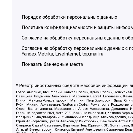
Порядок обработки персональных данных
Политика конфиденциальности и защиты инфор
Согласие на обработку персональных данных обр
Согласие на обработку персональных данных с
Yandex.Metrika, LiveInternet, top.mail.ru
Показать баннерные места
* Реестр иностранных средств массовой информации, 
Голос Америки, Idel.Реалии, Кавказ.Реалии, Крым.Реалии, Телеканал
Савицкая Людмила Алексеевна, Маркелов Сергей Евгеньевич, Камал
Гликин Максим Александрович, Маняхин Петр Борисович, Ярош Юлия П
Рубин Михаил Аркадьевич, Гройсман Софья Романовна, Рождественски
Олеся Валентиновна, Мароховская Алеся Алексеевна, Долинина И
Главный редактор 2021, Вега 2021, Важные иноагенты, Каткова Вер
Владимир Владимирович, Жилинский Владимир Александрович, Тихон
Юрий Альбертович, Грезев Александр Викторович, Важенков Артем В
Смирнов Сергей Сергеевич, Верзилов Петр Юрьевич, ЗП, Зона прав
Андрей Вячеславович, Симонов Евгений Алексеевич, Сурначева Елиз