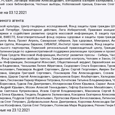
иа, РС-Балт, Заговора Максим Александрович, Ветошкина Валерия Валерьевна
ский союз библиофилов, Честные выборы, Нобелевский призыв, Еланчик Олег
а
е на
03.12.2021
нного агента:
ой культуры, Центр гендерных исследований, Фонд защиты прав граждан Шта
 Петербург, Гуманитарное действие, Лига Избирателей, Правовая инициат
держки и содействия развитию средств массовой информации, В защиту п
ий, ВМЕСТЕ, Благотворительный фонд охраны здоровья и защиты прав граж
, центр Анна, Проект Апрель, Самарская губерния, Эра здоровья, Мемориал,
я группа, Женщины Евразии, СИБАЛЬТ, Институт прав человека, Фонд защиты 
льного партнерства, Пермский региональный правозащитный центр, Граждан
лининграде по административной поддержке реализации программ и проекто
 Прав Средств Массовой Информации, Институт развития прессы - Сибирь, Ча
, Фонд поддержки свободы прессы, Гражданский контроль, Человек и Закон, 
оды Информации, Экозащита!-Женсовет, Общественный вердикт, Евразийская а
 Вадимовна, Чанышева Лилия Айратовна, Сидорович Ольга Борисовна, Туровс
олаевич, Пивоваров Андрей Сергеевич, Дугин Сергей Георгиевич, Аверин В
вна, Шведов Григорий Сергеевич, Пономарев Лев Александрович, Созаев
евна, Щаров Сергей Алексадрович, Цирульников Борис Альбертович, Халидо
ович, Пислакова-Паркер Марина Петровна, Кочеткова Татьяна Владимировна, Ч
Борисовна, Гудков Лев Дмитриевич, Илларионова Юлия Юрьевна, Саранг Анна
Андрей Юрьевич, Мосин Алексей Геннадьевич, Гефтер Валентин Михайлович,
а Светлана Куприяновна, Исаев Сергей Владимирович, Максимов Сергей Вл
а Елена Юрьевна, Гендель Людмила Залмановна, Кокорина Екатерина Алексее
ровна, Подузов Сергей Васильевич, Протасова Ирина Вячеславовна, Литинск
ов Олег Петрович, Добровольская Анна Дмитриевна, Королева Александра Ев
яна Иосифовна, Орлов Олег Петрович, Полякова Мара Федоровна, Резник Генри
ные на
23.12.2021