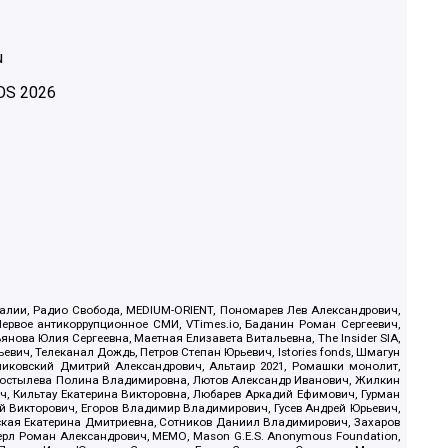
u
OS
2026
.Реалии, Радио Свобода, MEDIUM-ORIENT, Пономарев Лев Александрович,
ервое антикоррупционное СМИ, VTimes.io, Баданин Роман Сергеевич,
ова Юлия Сергеевна, Маетная Елизавета Витальевна, The Insider SIA,
ич, Телеканал Дождь, Петров Степан Юрьевич, Istories fonds, Шмагун
иковский Дмитрий Александрович, Альтаир 2021, Ромашки монолит,
, Костылева Полина Владимировна, Лютов Александр Иванович, Жилкин
, Кильтау Екатерина Викторовна, Любарев Аркадий Ефимович, Гурман
й Викторович, Егоров Владимир Владимирович, Гусев Андрей Юрьевич,
ская Екатерина Дмитриевна, Сотников Даниил Владимирович, Захаров
ерл Роман Александрович, МЕМО, Mason G.E.S. Anonymous Foundation,