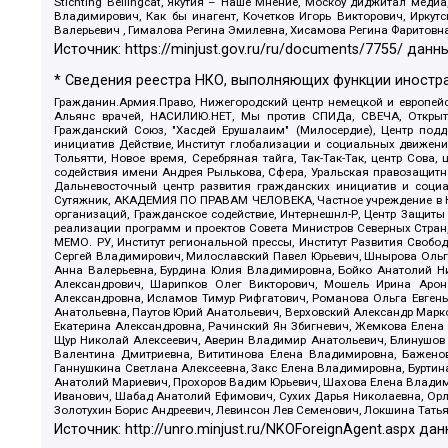
Stichting Bellingcat, Якутия – Наше Мнение, Москоу диджитал мед
Владимирович, Как бы инагент, Кочетков Игорь Викторович, Иркут
Валерьевич , Гималова Регина Эмилевна, Хисамова Регина Фаритовн
Источник:
https://minjust.gov.ru/ru/documents/7755/
данны
* Сведения реестра НКО, выполняющих функции иностра
Гражданин.Армия.Право, Нижегородский центр немецкой и европейск
Альянс врачей, НАСИЛИЮ.НЕТ, Мы против СПИДа, СВЕЧА, Открытый
Гражданский Союз, "Хасдей Ерушалаим" (Милосердие), Центр под
инициатив Действие, Институт глобализации и социальных движен
Тольятти, Новое время, Серебряная тайга, Так-Так-Так, центр Сова
содействия имени Андрея Рылькова, Сфера, Уральская правозащитна
Дальневосточный центр развития гражданских инициатив и социа
Сутяжник, АКАДЕМИЯ ПО ПРАВАМ ЧЕЛОВЕКА, Частное учреждение в Ка
организаций, Гражданское содействие, Интернешнл-Р, Центр Защиты
реализации программ и проектов Совета Министров Северных Стран
МЕМО. РУ, Институт региональной прессы, Институт Развития Своб
Сергей Владимирович, Милославский Павел Юрьевич, Шнырова Ольга
Анна Валерьевна, Бурдина Юлия Владимировна, Бойко Анатолий Ник
Александрович, Шарипков Олег Викторович, Мошель Ирина Ароно
Александровна, Исламов Тимур Рифгатович, Романова Ольга Евгень
Анатольевна, Паутов Юрий Анатольевич, Верховский Александр Марк
Екатерина Александровна, Рачинский Ян Збигневич, Жемкова Елена 
Щур Николай Алексеевич, Аверин Владимир Анатольевич, Блинушов 
Валентина Дмитриевна, Вититинова Елена Владимировна, Баженов
Ганнушкина Светлана Алексеевна, Закс Елена Владимировна, Буртин
Анатолий Мариевич, Прохоров Вадим Юрьевич, Шахова Елена Владими
Иванович, Шабад Анатолий Ефимович, Сухих Дарья Николаевна, Орл
Золотухин Борис Андреевич, Левинсон Лев Семенович, Локшина Тать
Источник:
http://unro.minjust.ru/NKOForeignAgent.aspx
дан