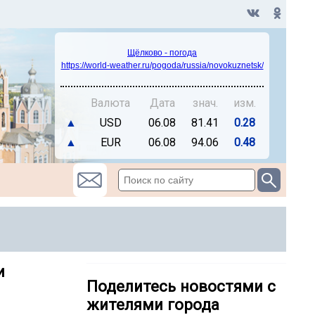
Щёлково - погода
https://world-weather.ru/pogoda/russia/novokuznetsk/
Валюта
Дата
знач.
изм.
▲
USD
06.08
81.41
0.28
▲
EUR
06.08
94.06
0.48
и
Поделитесь новостями с
жителями города