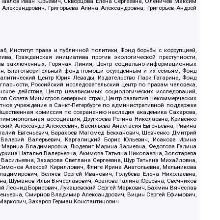
, Павлов Иван Юрьевич, Скворцова Елена Сергеевна, Оленичев Максим
 Александрович, Григорьева Алина Александровна, Григорьев Андрей
б, Институт права и публичной политики, Фонд борьбы с коррупцией,
ива, Гражданская инициатива против экологической преступности,
рав заключенных, Горячая Линия, Центр социально-информационных
дан, Благотворительный фонд помощи осужденным и их семьям, Фонд
 Аналитический Центр Юрия Левады, Издательство Парк Гагарина, Фонд
гласности, Российский исследовательский центр по правам человека,
ское действие, Центр независимых социологических исследований,
в Совета Министров северных стран, Центр развития некоммерческих
стное учреждение в Санкт-Петербурге по административной поддержке
Общественная комиссия по сохранению наследия академика Сахарова,
нтимонопольная ассоциация, Дзугкоева Регина Николаевна, Кривенко
кий Александр Алексеевич, Васильева Анастасия Евгеньевна, Ривина
италий Евгеньевич, Барахоев Магомед Бекханович, Шевченко Дмитрий
 Валерий Валерьевич, Каргалицкий Борис Юльевич, Исакова Ирина
ва Марина Владимировна, Людевиг Марина Зариевна, Федотова Галина
уркина Наталья Валерьевна, Акимова Татьяна Николаевна, Золотарева
 Васильевна, Захарова Светлана Сергеевна, Щур Татьяна Михайловна,
 Симонов Алексей Кириллович, Флиге Ирина Анатольевна, Мельникова
адимирович, Беляев Сергей Иванович, Голубева Елена Николаевна,
вна, Шуманов Илья Вячеславович, Арапова Галина Юрьевна, Свечников
ий Леонид Борисович, Лукашевский Сергей Маркович, Бахмин Вячеслав
геньевна, Смирнов Владимир Александрович, Вицин Сергей Ефимович,
 Маркович, Захаров Герман Константинович