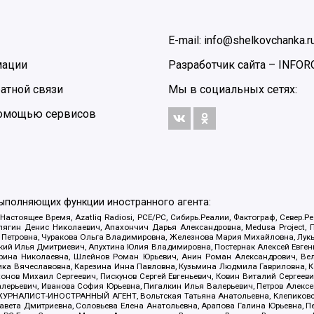
E-mail: info@shelkovchanka.r
мации
Разработчик сайта –
INFOR
атной связи
Мы в социальных сетях:
 помощью сервисов
выполняющих функции иностранного агента:
 Настоящее Время, Azatliq Radiosi, PCE/PC, Сибирь.Реалии, Фактограф, Север
ягин Денис Николаевич, Апахончич Дарья Александровна, Medusa Project, П
етровна, Чуракова Ольга Владимировна, Железнова Мария Михайловна, Лукьян
й Илья Дмитриевич, Апухтина Юлия Владимировна, Постернак Алексей Евгеньев
рина Николаевна, Шлейнов Роман Юрьевич, Анин Роман Александрович, Вел
оника Вячеславовна, Карезина Инна Павловна, Кузьмина Людмила Гавриловна
ов Михаил Сергеевич, Пискунов Сергей Евгеньевич, Ковин Виталий Сергеевич
алерьевич, Иванова София Юрьевна, Пигалкин Илья Валерьевич, Петров Алексе
а, ЖУРНАЛИСТ-ИНОСТРАННЫЙ АГЕНТ, Вольтская Татьяна Анатольевна, Клепиков
авета Дмитриевна, Соловьева Елена Анатольевна, Арапова Галина Юрьевна, П