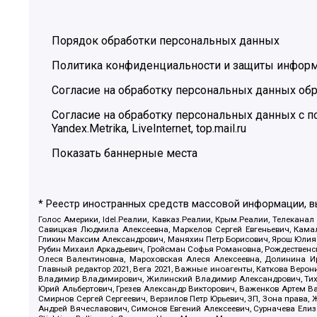
Порядок обработки персональных данных
Политика конфиденциальности и защиты инфор
Согласие на обработку персональных данных обр
Согласие на обработку персональных данных с
Yandex.Metrika, LiveInternet, top.mail.ru
Показать баннерные места
* Реестр иностранных средств массовой информации, 
Голос Америки, Idel.Реалии, Кавказ.Реалии, Крым.Реалии, Телеканал
Савицкая Людмила Алексеевна, Маркелов Сергей Евгеньевич, Камал
Гликин Максим Александрович, Маняхин Петр Борисович, Ярош Юлия П
Рубин Михаил Аркадьевич, Гройсман Софья Романовна, Рождественски
Олеся Валентиновна, Мароховская Алеся Алексеевна, Долинина И
Главный редактор 2021, Вега 2021, Важные иноагенты, Каткова Вер
Владимир Владимирович, Жилинский Владимир Александрович, Тихон
Юрий Альбертович, Грезев Александр Викторович, Важенков Артем В
Смирнов Сергей Сергеевич, Верзилов Петр Юрьевич, ЗП, Зона прав
Андрей Вячеславович, Симонов Евгений Алексеевич, Сурначева Елиз