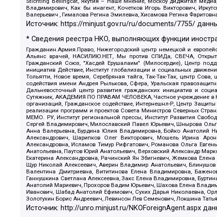
Stichting Bellingcat, Якутия – Наше Мнение, Москоу диджитал мед
Владимирович, Как бы инагент, Кочетков Игорь Викторович, Иркут
Валерьевич , Гималова Регина Эмилевна, Хисамова Регина Фаритовн
Источник:
https://minjust.gov.ru/ru/documents/7755/
данны
* Сведения реестра НКО, выполняющих функции иностра
Гражданин.Армия.Право, Нижегородский центр немецкой и европейск
Альянс врачей, НАСИЛИЮ.НЕТ, Мы против СПИДа, СВЕЧА, Открытый
Гражданский Союз, "Хасдей Ерушалаим" (Милосердие), Центр под
инициатив Действие, Институт глобализации и социальных движен
Тольятти, Новое время, Серебряная тайга, Так-Так-Так, центр Сова
содействия имени Андрея Рылькова, Сфера, Уральская правозащитна
Дальневосточный центр развития гражданских инициатив и социа
Сутяжник, АКАДЕМИЯ ПО ПРАВАМ ЧЕЛОВЕКА, Частное учреждение в Ка
организаций, Гражданское содействие, Интернешнл-Р, Центр Защиты
реализации программ и проектов Совета Министров Северных Стран
МЕМО. РУ, Институт региональной прессы, Институт Развития Своб
Сергей Владимирович, Милославский Павел Юрьевич, Шнырова Ольга
Анна Валерьевна, Бурдина Юлия Владимировна, Бойко Анатолий Ник
Александрович, Шарипков Олег Викторович, Мошель Ирина Ароно
Александровна, Исламов Тимур Рифгатович, Романова Ольга Евгень
Анатольевна, Паутов Юрий Анатольевич, Верховский Александр Марк
Екатерина Александровна, Рачинский Ян Збигневич, Жемкова Елена 
Щур Николай Алексеевич, Аверин Владимир Анатольевич, Блинушов 
Валентина Дмитриевна, Вититинова Елена Владимировна, Баженов
Ганнушкина Светлана Алексеевна, Закс Елена Владимировна, Буртин
Анатолий Мариевич, Прохоров Вадим Юрьевич, Шахова Елена Владими
Иванович, Шабад Анатолий Ефимович, Сухих Дарья Николаевна, Орл
Золотухин Борис Андреевич, Левинсон Лев Семенович, Локшина Тать
Источник:
http://unro.minjust.ru/NKOForeignAgent.aspx
дан