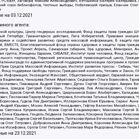
иа, РС-Балт, Заговора Максим Александрович, Ветошкина Валерия Валерьевна
ский союз библиофилов, Честные выборы, Нобелевский призыв, Еланчик Олег
а
е на
03.12.2021
нного агента:
ой культуры, Центр гендерных исследований, Фонд защиты прав граждан Шта
 Петербург, Гуманитарное действие, Лига Избирателей, Правовая инициат
держки и содействия развитию средств массовой информации, В защиту п
ий, ВМЕСТЕ, Благотворительный фонд охраны здоровья и защиты прав граж
, центр Анна, Проект Апрель, Самарская губерния, Эра здоровья, Мемориал,
я группа, Женщины Евразии, СИБАЛЬТ, Институт прав человека, Фонд защиты 
льного партнерства, Пермский региональный правозащитный центр, Граждан
лининграде по административной поддержке реализации программ и проекто
 Прав Средств Массовой Информации, Институт развития прессы - Сибирь, Ча
, Фонд поддержки свободы прессы, Гражданский контроль, Человек и Закон, 
оды Информации, Экозащита!-Женсовет, Общественный вердикт, Евразийская а
 Вадимовна, Чанышева Лилия Айратовна, Сидорович Ольга Борисовна, Туровс
олаевич, Пивоваров Андрей Сергеевич, Дугин Сергей Георгиевич, Аверин В
вна, Шведов Григорий Сергеевич, Пономарев Лев Александрович, Созаев
евна, Щаров Сергей Алексадрович, Цирульников Борис Альбертович, Халидо
ович, Пислакова-Паркер Марина Петровна, Кочеткова Татьяна Владимировна, Ч
Борисовна, Гудков Лев Дмитриевич, Илларионова Юлия Юрьевна, Саранг Анна
Андрей Юрьевич, Мосин Алексей Геннадьевич, Гефтер Валентин Михайлович,
а Светлана Куприяновна, Исаев Сергей Владимирович, Максимов Сергей Вл
а Елена Юрьевна, Гендель Людмила Залмановна, Кокорина Екатерина Алексее
ровна, Подузов Сергей Васильевич, Протасова Ирина Вячеславовна, Литинск
ов Олег Петрович, Добровольская Анна Дмитриевна, Королева Александра Ев
яна Иосифовна, Орлов Олег Петрович, Полякова Мара Федоровна, Резник Генри
ные на
23.12.2021