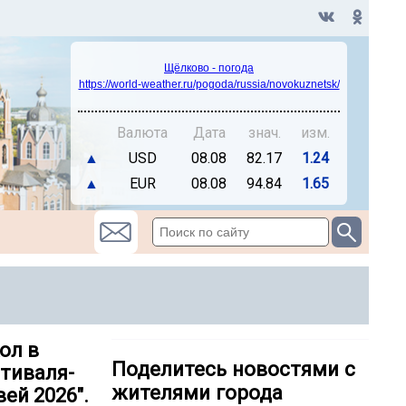
Щёлково - погода
https://world-weather.ru/pogoda/russia/novokuznetsk/
Валюта
Дата
знач.
изм.
▲
USD
08.08
82.17
1.24
▲
EUR
08.08
94.84
1.65
ол в
Поделитесь новостями с
тиваля-
жителями города
ей 2026".