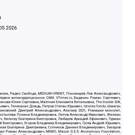
u
OS
2026
.Реалии, Радио Свобода, MEDIUM-ORIENT, Пономарев Лев Александрович,
ервое антикоррупционное СМИ, VTimes.io, Баданин Роман Сергеевич,
ова Юлия Сергеевна, Маетная Елизавета Витальевна, The Insider SIA,
ич, Телеканал Дождь, Петров Степан Юрьевич, Istories fonds, Шмагун
иковский Дмитрий Александрович, Альтаир 2021, Ромашки монолит,
, Костылева Полина Владимировна, Лютов Александр Иванович, Жилкин
, Кильтау Екатерина Викторовна, Любарев Аркадий Ефимович, Гурман
й Викторович, Егоров Владимир Владимирович, Гусев Андрей Юрьевич,
ская Екатерина Дмитриевна, Сотников Даниил Владимирович, Захаров
ерл Роман Александрович, МЕМО, Mason G.E.S. Anonymous Foundation,