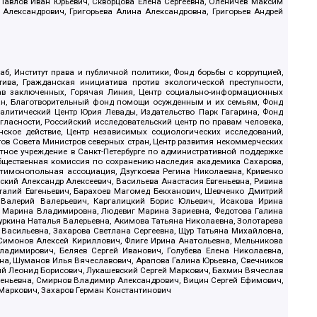
, Павлов Иван Юрьевич, Скворцова Елена Сергеевна, Оленичев Максим
 Александрович, Григорьева Алина Александровна, Григорьев Андрей
б, Институт права и публичной политики, Фонд борьбы с коррупцией,
ива, Гражданская инициатива против экологической преступности,
рав заключенных, Горячая Линия, Центр социально-информационных
дан, Благотворительный фонд помощи осужденным и их семьям, Фонд
 Аналитический Центр Юрия Левады, Издательство Парк Гагарина, Фонд
гласности, Российский исследовательский центр по правам человека,
ское действие, Центр независимых социологических исследований,
в Совета Министров северных стран, Центр развития некоммерческих
стное учреждение в Санкт-Петербурге по административной поддержке
Общественная комиссия по сохранению наследия академика Сахарова,
нтимонопольная ассоциация, Дзугкоева Регина Николаевна, Кривенко
кий Александр Алексеевич, Васильева Анастасия Евгеньевна, Ривина
италий Евгеньевич, Барахоев Магомед Бекханович, Шевченко Дмитрий
 Валерий Валерьевич, Каргалицкий Борис Юльевич, Исакова Ирина
ва Марина Владимировна, Людевиг Марина Зариевна, Федотова Галина
уркина Наталья Валерьевна, Акимова Татьяна Николаевна, Золотарева
 Васильевна, Захарова Светлана Сергеевна, Щур Татьяна Михайловна,
 Симонов Алексей Кириллович, Флиге Ирина Анатольевна, Мельникова
адимирович, Беляев Сергей Иванович, Голубева Елена Николаевна,
вна, Шуманов Илья Вячеславович, Арапова Галина Юрьевна, Свечников
ий Леонид Борисович, Лукашевский Сергей Маркович, Бахмин Вячеслав
геньевна, Смирнов Владимир Александрович, Вицин Сергей Ефимович,
 Маркович, Захаров Герман Константинович