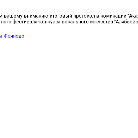
м вашему вниманию итоговый протокол в номинации "Ак
тного фестиваля-конкурса вокального искусства "Алябьев
ы Фряново